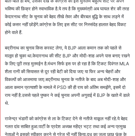
बाल-बाल ही बचे, उसको देख के कांग्रेस को इस मुस्लिम बाहुल्य सीट पर अपने
भविष्य की फ़िक्र होने स्वाभाविक है.ये तय है कि मुख्यमंत्री अब घायल शेर की तरह
केदारनाथ सीट के चुनाव को बेहद तीखे तेवर और बीरबल बुद्धि के साथ लड़ने में
कोई कसर नहीं छोड़ेंगे.कांग्रेस के लिए इस सीट पर निस्संदेह हालात बेहद विकट
होने वाले हैं.
बद्रीनाथ का चुनाव किस करवट लेगा, ये BJP आला कमान तक को पहले से
मालूम हो चुका था.केदारनाथ की सीट BJP और मोदी-शाह अपने पास बनाए रखने
के लिए पूरी तरह मुतमईन है.मंथन सिर्फ इस पर हो रहा है कि टिकट दिवंगत MLA
शैला रानी की सियासत से दूर रही बेटी को दिया जाए या फिर अन्य चेहरों और
विकल्पों को आजमाया जाए.बद्रीनाथ चुनाव के नतीजे के बाद अब मोदी-शाह और
आला कमान प्रत्याशी के मामले में PSD की ही राय को अंतिम समझेंगे, इसमें दो
राय नहीं है.उससे पहले पुष्कर ने कई चुनाव अपनी अगुवाई में BJP के खाते में डाले
थे.
राजेन्द्र भंडारी को कांग्रेस से ला के टिकट देने से नतीजे माकूल नहीं रहे.ये बेहद
गलत दांव साबित हुआ.पार्टी के प्रदेश अध्यक्ष महेंद्र भट्ट तथा कई अन्य प्रमुख
नेताओं ने इसको स्वीकार करने से गुरेज भी नहीं किया.दूध का जला छाछ फूंक के