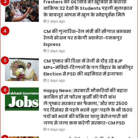
Freshers को GE विवि की खूबियों से कराया
वाकिफ:32 देशों के Students पहली मुलाक़ात
के बावजूद आपस में खुल के स्नेहपूर्वक मिले
2 days ago
CM की गुजारिश-रेल मंत्री की सौगात:बनबसा
रेलवे स्टेशन पर रुकेगी अछनेरा-टनकपुर
Express
2 days ago
CM पुष्कर की दिशा में तेजी से दौड़ रहे BJP
MPs-मंत्रियों-दिग्गजों के पग:बिहार के बांकीपुर
Election से PSD की अहमियत में इजाफा!
2 days ago
Happy News::सरकारी नौकरियों की बहार!
काबिल हों तो फौरन कुर्सी की पेटी बांध
लें:पुष्कर सरकार का फैसला,`और नए 2500
पद दिसंबर से पहले भरने शुरू’:पहले के भी 1500
पदों को भरने की प्रक्रिया चालू:बेरोजगारी को
जल्द से जल्द कम करेगी सरकार-CM PSD
3 days ago