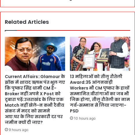
e
नृ
n
त्यों
i
में
o
Related Articles
स
r
रा
I
बो
A
र
S
र
अ
हीं
फ
G
स
o
रों
v
Current Affairs::Glamour के
13 महिलाओं को तीलू रौतेली
की
e
झोंक में शायद ऋषभ पंत भूल गए
Award:35 आंगनवाड़ी
C
r
कि पुष्कर सिंह धामी CM हैं-
Workers भी CM पुष्कर के हाथों
o
n
Broker नहीं:अपने X Post को
सम्मानित:वीरांगाओं का जब भी
m
o
दुबारा पढ़ें:उत्तराखंड के लिए एक
जिक्र होगा, तीलू रौतेली का नाम
m
r
Match नहीं खेले-न कभी दैवीय
गर्व-सम्मान से लिया जाएगा-
i
-
संकट में मदद को सामने
PSD
t
आए:घर के लिए सरकारी दर पर
C
10 hours ago
t
जमीन क्यों दी जाए?
M
e
की
9 hours ago
e
अ