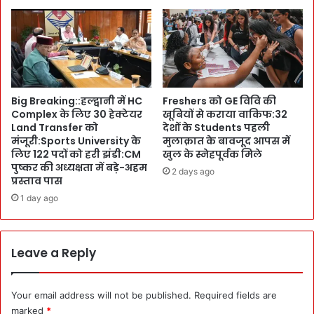
o
र्द्धां
f
गि
S
नीं
e
:
c
म
r
हि
e
Big Breaking::हल्द्वानी में HC
Freshers को GE विवि की
ला
Complex के लिए 30 हेक्टेयर
खूबियों से कराया वाकिफ:32
t
ओं
Land Transfer को
देशों के Students पहली
a
सं
मंजूरी:Sports University के
मुलाक़ात के बावजूद आपस में
r
ग
लिए 122 पदों को हरी झंडी:CM
खुल के स्नेहपूर्वक मिले
i
स्टे
पुष्कर की अध्यक्षता में बड़े-अहम
2 days ago
e
ज
प्रस्ताव पास
s
प
1 day ago
को
र
कि
भी
या
उ
A
त
Leave a Reply
d
रीं
d
:
r
C
Your email address will not be published.
Required fields are
e
S
marked
*