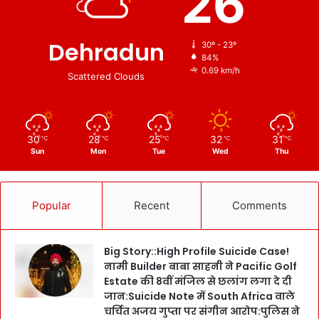
26
Dehradun
30º - 23º
84%
0.69 km/h
Scattered Clouds
30
28
25
32
31
℃
℃
℃
℃
℃
Sun
Mon
Tue
Wed
Thu
Popular
Recent
Comments
Big Story::High Profile Suicide Case!
नामी Builder बाबा साहनी ने Pacific Golf
Estate की 8वीं मंजिल से छलांग लगा दे दी
जान:Suicide Note में South Africa वाले
चर्चित अजय गुप्ता पर संगीन आरोप:पुलिस ने