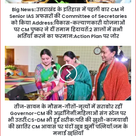
:
Big News::उत्तराखंड के इतिहास में पहली बार CM ने
उ
Senior IAS अफसरों की Committee of Secretaries
त्त
रा
को किया Address:विकास-कल्याणकारी योजनाओं
खं
पर CM पुष्कर ने दीं तमाम हिदायतें:2 सालों में सभी
ड
भर्तियाँ करने का फरमान:Action Plan पर जोर
के
इ
ती
ति
ज
हा
-
स
सा
में
व
प
न
ह
के
ली
मौ
बा
स
र
तीज-सावन के मौसम-गीतों-नृत्यों में सराबोर रहीं
म
C
Governor-CM की अर्द्धांगिनीं:महिलाओं संग स्टेज पर
-
M
गी
भी उतरीं:CS-DM भी हुईं शरीक:पति की ख़ुशी-कामयाबी
ने
तों
की खातिर CM आवास पर घंटों खूब झूमीं पत्नियाँ:जम के
S
-
मनाई खुशियाँ