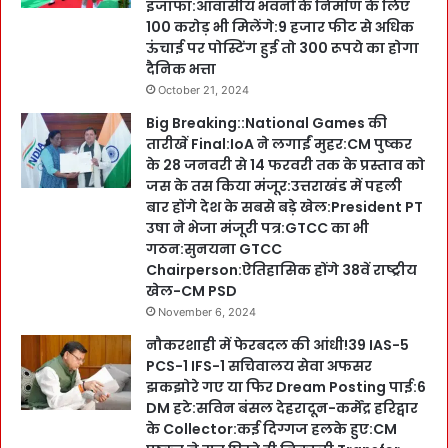
इजाफा:आवासीय भवनों के निर्माण के लिए
100 करोड़ भी मिलेंगे:9 हजार फीट से अधिक
ऊंचाई पर पोस्टिंग हुई तो 300 रूपये का होगा
दैनिक भत्ता
October 21, 2024
Big Breaking::National Games की
तारीखें Final:IoA ने लगाईं मुहर:CM पुष्कर
के 28 जनवरी से 14 फरवरी तक के प्रस्ताव को
जस के तस किया मंजूर:उत्तराखंड में पहली
बार होंगे देश के सबसे बड़े खेल:President PT
उषा ने भेजा मंजूरी पत्र:GTCC का भी
गठन:सुनयना GTCC
Chairperson:ऐतिहासिक होंगे 38वें राष्ट्रीय
खेल-CM PSD
November 6, 2024
नौकरशाही में फेरबदल की आंधी!39 IAS-5
PCS-1 IFS-1 सचिवालय सेवा अफसर
झकझोरे गए या फिर Dream Posting पाई:6
DM हटे:सविन बंसल देहरादून-कर्मेंद्र हरिद्वार
के Collector:कई दिग्गज हलके हुए:CM