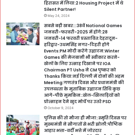
हिरासत में लिया:2 Housing Project में थे
Silent Partner!
May 24, 2024
सबसे बड़ी खबर:::38वें National Games
जनवरी-फरवरी-2025 में होंगे:28
जनवरी-14 फरवरी प्रस्तावित:देहरादून-
हरिद्वार-उधमसिंह नगर-टिहरी होंगे
Events:PM मोदी करेंगे उद्घाटन:Winter
Games की मेजबानी भी स्वीकार करने-
खेलों के लिए उत्साह दिखाने पर IOA
Chairman PT Usha ने CM पुष्कर को
Thanks किया:नई दिल्ली में दोनों की अहम
Meeting:गणतंत्र दिवस और प्रधानमंत्री की
उपलब्धता के मुताबिक उद्घाटन तिथि कुछ
आगे-पीछे मुमकिन::खेल-खिलाड़ियों को
प्रोत्साहन देने खुद मोर्चे पर उतरे PSD
October 9, 2024
पुलिस की तो मौजा ही मौजा::स्मृति दिवस पर
मुख्यमंत्री ने सौगातों से भरी झोली:पौष्टिक
आहार भत्ता-वर्दी भत्ते में जोरदार