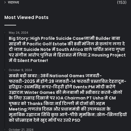
स्वास्थ्य
(153)
Most Viewed Posts
May 24, 2024
Big Story::High Profile Suicide Case!नामी Builder बाबा
साहनी ने Pacific Golf Estate की 8वीं मंजिल से छलांग लगा दे
दी जान:Suicide Note में South Africa वाले चर्चित अजय गुप्ता
पर संगीन आरोप:पुलिस ने हिरासत में लिया:2 Housing Project
में थे Silent Partner!
October 9, 2024
सबसे बड़ी खबर:::38वें National Games जनवरी-
फरवरी-2025 में होंगे:28 जनवरी-14 फरवरी प्रस्तावित:देहरादून-
हरिद्वार-उधमसिंह नगर-टिहरी होंगे Events:PM मोदी करेंगे
उद्घाटन:Winter Games की मेजबानी भी स्वीकार करने-खेलों
के लिए उत्साह दिखाने पर IOA Chairman PT Usha ने CM
पुष्कर को Thanks किया:नई दिल्ली में दोनों की अहम
Meeting:गणतंत्र दिवस और प्रधानमंत्री की उपलब्धता के
मुताबिक उद्घाटन तिथि कुछ आगे-पीछे मुमकिन::खेल-खिलाड़ियों
को प्रोत्साहन देने खुद मोर्चे पर उतरे PSD
October 21, 2024