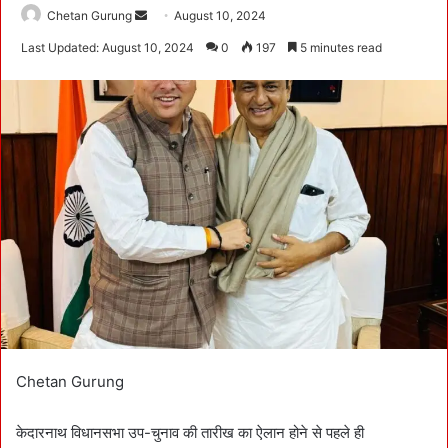
Chetan Gurung
S
August 10, 2024
e
Last Updated: August 10, 2024
0
197
5 minutes read
n
d
a
n
e
m
a
i
l
Chetan Gurung
केदारनाथ विधानसभा उप-चुनाव की तारीख का ऐलान होने से पहले ही