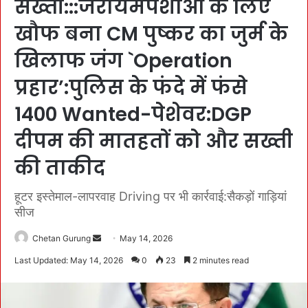
सख्ती:::जरायमपेशाओं के लिए
खौफ बना CM पुष्कर का जुर्म के
खिलाफ जंग `Operation
प्रहार’:पुलिस के फंदे में फंसे
1400 Wanted-पेशेवर:DGP
दीपम की मातहतों को और सख्ती
की ताकीद
हूटर इस्तेमाल-लापरवाह Driving पर भी कार्रवाई:सैकड़ों गाड़ियां
सीज
Chetan Gurung
S
May 14, 2026
e
Last Updated: May 14, 2026
0
23
2 minutes read
n
d
a