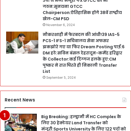
उषा ने भेजा मंजूरी पत्र:GTCC का भी
गठन:सुनयना GTCC
Chairperson:ऐतिहासिक होंगे 38वें राष्ट्रीय
खेल-CM PSD
November 6, 2024
नौकरशाही में फेरबदल की आंधी!39 IAS-5
PCS-1 IFS-1 सचिवालय सेवा अफसर
झकझोरे गए या फिर Dream Posting पाई:6
DM हटे:सविन बंसल देहरादून-कर्मेंद्र हरिद्वार
के Collector:कई दिग्गज हलके हुए:CM
पुष्कर ने रात घिरते ही निकाली Transfer
List
September 5, 2024
Recent News
Big Breaking::हल्द्वानी में HC Complex के
लिए 30 हेक्टेयर Land Transfer को
मंजूरी:Sports University के लिए 122 पदों को