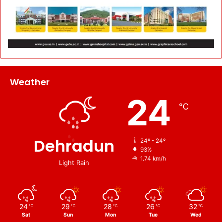
Weather
24
℃
Dehradun
24º - 24º
93%
1.74 km/h
Light Rain
24
29
28
26
32
℃
℃
℃
℃
℃
Sat
Sun
Mon
Tue
Wed