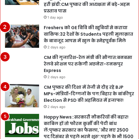
हरी झंडी:CM पुष्कर की अध्यक्षता में बड़े-अहम
प्रस्ताव पास
1 day ago
Freshers को GE विवि की खूबियों से कराया
वाकिफ:32 देशों के Students पहली मुलाक़ात
के बावजूद आपस में खुल के स्नेहपूर्वक मिले
2 days ago
CM की गुजारिश-रेल मंत्री की सौगात:बनबसा
रेलवे स्टेशन पर रुकेगी अछनेरा-टनकपुर
Express
2 days ago
CM पुष्कर की दिशा में तेजी से दौड़ रहे BJP
MPs-मंत्रियों-दिग्गजों के पग:बिहार के बांकीपुर
Election से PSD की अहमियत में इजाफा!
2 days ago
Happy News::सरकारी नौकरियों की बहार!
काबिल हों तो फौरन कुर्सी की पेटी बांध
लें:पुष्कर सरकार का फैसला,`और नए 2500
पद दिसंबर से पहले भरने शुरू’:पहले के भी 1500