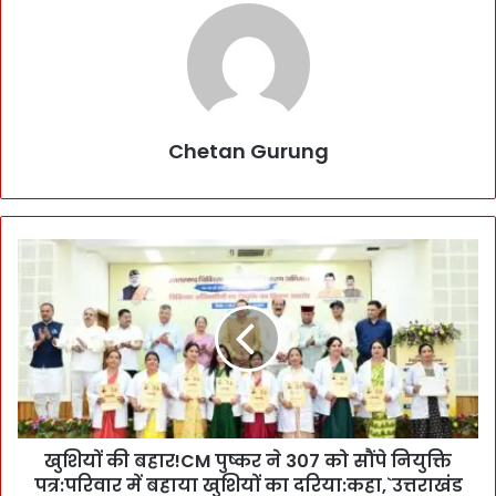
Chetan Gurung
खु
शि
यों
की
ब
हा
र
!
C
खुशियों की बहार!CM पुष्कर ने 307 को सौंपे नियुक्ति
M
पत्र:परिवार में बहाया खुशियों का दरिया:कहा,`उत्तराखंड
पु