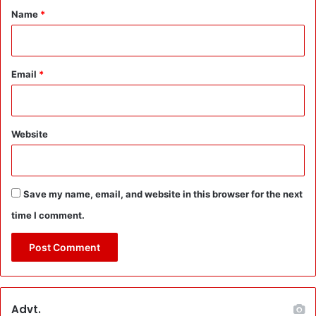
में
*
Name
*
मि
ली
नि
यु
Email
*
क्ति
याँ
Website
Save my name, email, and website in this browser for the next
time I comment.
Advt.