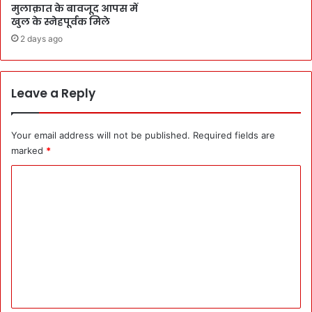
मुलाक़ात के बावजूद आपस में
न
वि
खुल के स्नेहपूर्वक मिले
भ
शा
2 days ago
वि
ल
ष्य
की
म
Leave a Reply
शा
ल
ब
Your email address will not be published.
Required fields are
नें
marked
*
’
:
C
चि
o
कि
त्सा
m
स्वा
m
स्थ्य
e
-
उ
n
द्या
t
न