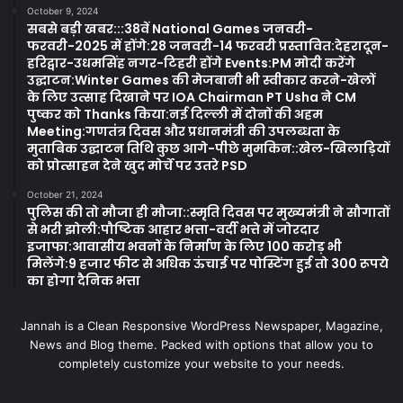
October 9, 2024
सबसे बड़ी खबर:::38वें National Games जनवरी-
फरवरी-2025 में होंगे:28 जनवरी-14 फरवरी प्रस्तावित:देहरादून-
हरिद्वार-उधमसिंह नगर-टिहरी होंगे Events:PM मोदी करेंगे
उद्घाटन:Winter Games की मेजबानी भी स्वीकार करने-खेलों
के लिए उत्साह दिखाने पर IOA Chairman PT Usha ने CM
पुष्कर को Thanks किया:नई दिल्ली में दोनों की अहम
Meeting:गणतंत्र दिवस और प्रधानमंत्री की उपलब्धता के
मुताबिक उद्घाटन तिथि कुछ आगे-पीछे मुमकिन::खेल-खिलाड़ियों
को प्रोत्साहन देने खुद मोर्चे पर उतरे PSD
October 21, 2024
पुलिस की तो मौजा ही मौजा::स्मृति दिवस पर मुख्यमंत्री ने सौगातों
से भरी झोली:पौष्टिक आहार भत्ता-वर्दी भत्ते में जोरदार
इजाफा:आवासीय भवनों के निर्माण के लिए 100 करोड़ भी
मिलेंगे:9 हजार फीट से अधिक ऊंचाई पर पोस्टिंग हुई तो 300 रूपये
का होगा दैनिक भत्ता
Jannah is a Clean Responsive WordPress Newspaper, Magazine,
News and Blog theme. Packed with options that allow you to
completely customize your website to your needs.