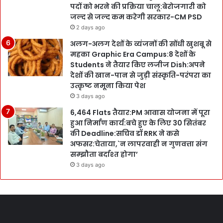
पदों को भरने की प्रक्रिया चालू:बेरोजगारी को
जल्द से जल्द कम करेगी सरकार-CM PSD
2 days ago
अलग-अलग देशों के व्यंजनों की सोंधी खुशबू से
महका Graphic Era Campus:8 देशों के
Students ने तैयार किए लजीज Dish:अपने
देशों की खान-पान से जुड़ी संस्कृति-परंपरा का
उत्कृष्ट नमूना किया पेश
3 days ago
6,464 Flats तैयार:PM आवास योजना में पूरा
हुआ निर्माण कार्य:बचे हुए के लिए 30 सितंबर
की Deadline:सचिव डॉ RRK ने कसे
अफसर:चेताया,`न लापरवाही न गुणवत्ता संग
सम्झौता बर्दाश्त होगा’
3 days ago