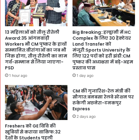
हा
के
या
न
खु
गी
शि
ने
यों
ब
13 महिलाओं को तीलू रौतेली
Big Breaking::हल्द्वानी में HC
का
ने
Award:35 आंगनवाड़ी
Complex के लिए 30 हेक्टेयर
द
नि
Workers भी CM पुष्कर के हाथों
Land Transfer को
रि
ति
सम्मानित:वीरांगाओं का जब भी
मंजूरी:Sports University के
या
न
जिक्र होगा, तीलू रौतेली का नाम
लिए 122 पदों को हरी झंडी:CM
:
-
गर्व-सम्मान से लिया जाएगा-
पुष्कर की अध्यक्षता में बड़े-अहम
क
PSD
प्रस्ताव पास
म
हा
यू
1 hour ago
1 day ago
,
र
`
-
CM की गुजारिश-रेल मंत्री की
उ
प्र
सौगात:बनबसा रेलवे स्टेशन पर
त्त
शां
रुकेगी अछनेरा-टनकपुर
रा
त
Express
खं
-
2 days ago
ड
ल
के
Freshers को GE विवि की
लि
खूबियों से कराया वाकिफ:32
रो
त
देशों के Students पहली
श
-