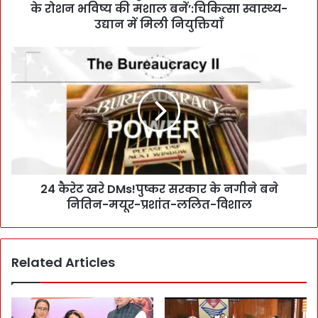
ष्क
के रोशन भविष्य की मशाल बनें’:चिकित्सा स्वास्थ्य-
र
उद्यान में मिली नियुक्तियाँ
ने
3
2
0
4
7
कै
को
रे
सौं
ट
पे
ख
नि
रे
यु
D
क्ति
M
प
24 कैरेट खरे DMs!पुष्कर सरकार के नगीने बने
s
त्र
नितिन-मयूर-प्रशांत-ललित-विशाल
!
:
पु
प
ष्क
रि
र
Related Articles
वा
स
र
र
में
का
ब
र