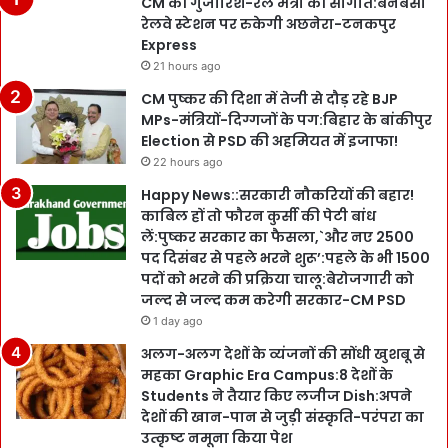
CM की गुजारिश-रेल मंत्री की सौगात:बनबसा
रेलवे स्टेशन पर रुकेगी अछनेरा-टनकपुर
Express
21 hours ago
CM पुष्कर की दिशा में तेजी से दौड़ रहे BJP
MPs-मंत्रियों-दिग्गजों के पग:बिहार के बांकीपुर
Election से PSD की अहमियत में इजाफा!
22 hours ago
Happy News::सरकारी नौकरियों की बहार!
काबिल हों तो फौरन कुर्सी की पेटी बांध
लें:पुष्कर सरकार का फैसला,`और नए 2500
पद दिसंबर से पहले भरने शुरू’:पहले के भी 1500
पदों को भरने की प्रक्रिया चालू:बेरोजगारी को
जल्द से जल्द कम करेगी सरकार-CM PSD
1 day ago
अलग-अलग देशों के व्यंजनों की सोंधी खुशबू से
महका Graphic Era Campus:8 देशों के
Students ने तैयार किए लजीज Dish:अपने
देशों की खान-पान से जुड़ी संस्कृति-परंपरा का
उत्कृष्ट नमूना किया पेश