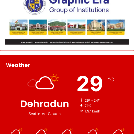
Weather
29
℃
Dehradun
29º - 24º
71%
1.97 km/h
Scattered Clouds