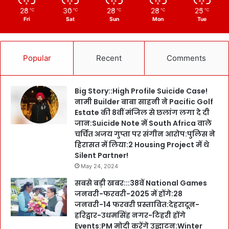
28
30
28
28
25
℃
℃
℃
℃
℃
Fri
Sat
Sun
Mon
Tue
Popular
Recent
Comments
Big Story::High Profile Suicide Case!
नामी Builder बाबा साहनी ने Pacific Golf
Estate की 8वीं मंजिल से छलांग लगा दे दी
जान:Suicide Note में South Africa वाले
चर्चित अजय गुप्ता पर संगीन आरोप:पुलिस ने
हिरासत में लिया:2 Housing Project में थे
Silent Partner!
May 24, 2024
सबसे बड़ी खबर:::38वें National Games
जनवरी-फरवरी-2025 में होंगे:28
जनवरी-14 फरवरी प्रस्तावित:देहरादून-
हरिद्वार-उधमसिंह नगर-टिहरी होंगे
Events:PM मोदी करेंगे उद्घाटन:Winter