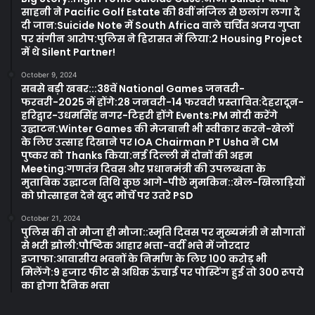
साहनी ने Pacific Golf Estate की 8वीं मंजिल से छलांग लगा दे
दी जान:Suicide Note में South Africa वाले चर्चित अजय गुप्ता
पर संगीन आरोप:पुलिस ने हिरासत में लिया:2 Housing Project
में थे Silent Partner!
October 9, 2024
सबसे बड़ी खबर:::38वें National Games जनवरी-
फरवरी-2025 में होंगे:28 जनवरी-14 फरवरी प्रस्तावित:देहरादून-
हरिद्वार-उधमसिंह नगर-टिहरी होंगे Events:PM मोदी करेंगे
उद्घाटन:Winter Games की मेजबानी भी स्वीकार करने-खेलों
के लिए उत्साह दिखाने पर IOA Chairman PT Usha ने CM
पुष्कर को Thanks किया:नई दिल्ली में दोनों की अहम
Meeting:गणतंत्र दिवस और प्रधानमंत्री की उपलब्धता के
मुताबिक उद्घाटन तिथि कुछ आगे-पीछे मुमकिन::खेल-खिलाड़ियों
को प्रोत्साहन देने खुद मोर्चे पर उतरे PSD
October 21, 2024
पुलिस की तो मौजा ही मौजा::स्मृति दिवस पर मुख्यमंत्री ने सौगातों
से भरी झोली:पौष्टिक आहार भत्ता-वर्दी भत्ते में जोरदार
इजाफा:आवासीय भवनों के निर्माण के लिए 100 करोड़ भी
मिलेंगे:9 हजार फीट से अधिक ऊंचाई पर पोस्टिंग हुई तो 300 रूपये
का होगा दैनिक भत्ता