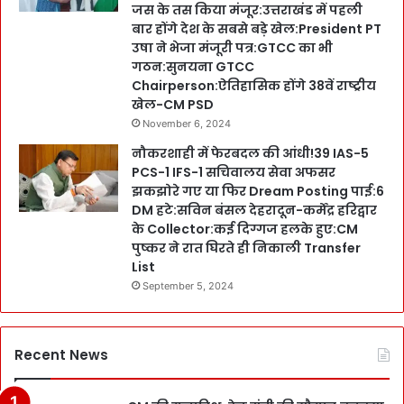
जस के तस किया मंजूर:उत्तराखंड में पहली
बार होंगे देश के सबसे बड़े खेल:President PT
उषा ने भेजा मंजूरी पत्र:GTCC का भी
गठन:सुनयना GTCC
Chairperson:ऐतिहासिक होंगे 38वें राष्ट्रीय
खेल-CM PSD
November 6, 2024
नौकरशाही में फेरबदल की आंधी!39 IAS-5
PCS-1 IFS-1 सचिवालय सेवा अफसर
झकझोरे गए या फिर Dream Posting पाई:6
DM हटे:सविन बंसल देहरादून-कर्मेंद्र हरिद्वार
के Collector:कई दिग्गज हलके हुए:CM
पुष्कर ने रात घिरते ही निकाली Transfer
List
September 5, 2024
Recent News