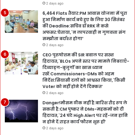
2 days ago
6,464 Flats तैयार:PM आवास योजना में पूरा
हुआ निर्माण कार्य:बचे हुए के लिए 30 सितंबर
की Deadline:सचिव डॉ RRK ने कसे
अफसर:चेताया,`न लापरवाही न गुणवत्ता संग
सम्झौता बर्दाश्त होगा’
2 days ago
CEO पुरुषोत्तम की SIR बवाल पर सख्त
हिदायत,`BLOs अपने स्तर पर मामले निबटाएँ-
दिव्याङ्ग-बुजुर्गों का खास ध्यान
रखें:Commissioners-DMs को अहम
निर्देश:सियासी दलों को आश्वस्त किया,`किसी
Voter को नहीं होने देंगे दिक्कत’
2 days ago
Danger!मौसम ठीक नहीं है:बारिश रौद्र रूप ले
सकती है:CM पुष्कर ने DMs-महकमों को दी
हिदायत,`24 घंटे High Alert पर रहें-जन हानि
न होने दें:राहत कार्य फौरन शुरू हों’
2 days ago