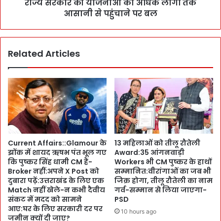
n
राज्य सरकार की योजनाओं को अधिक लोगों तक
T
c
आसानी से पहुंचाने पर बल
V
e
-
C
S
l
o
Related Articles
a
c
i
i
m
a
को
l
आ
M
सा
e
न
d
क
i
रें
Current Affairs::Glamour के
13 महिलाओं को तीलू रौतेली
a
:
झोंक में शायद ऋषभ पंत भूल गए
Award:35 आंगनवाड़ी
की
ऋ
कि पुष्कर सिंह धामी CM हैं-
Workers भी CM पुष्कर के हाथों
म
ण
Broker नहीं:अपने X Post को
सम्मानित:वीरांगाओं का जब भी
द
ज
दुबारा पढ़ें:उत्तराखंड के लिए एक
जिक्र होगा, तीलू रौतेली का नाम
द
मा
Match नहीं खेले-न कभी दैवीय
गर्व-सम्मान से लिया जाएगा-
:
अ
संकट में मदद को सामने
PSD
7
आए:घर के लिए सरकारी दर पर
नु
10 hours ago
0
जमीन क्यों दी जाए?
पा