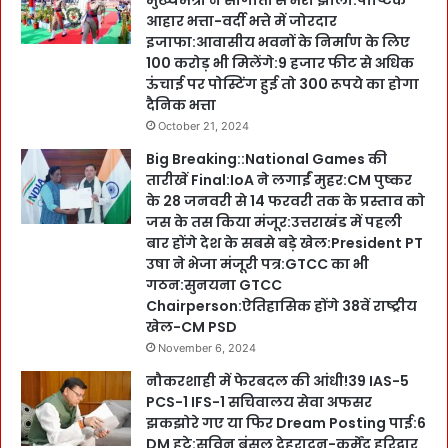
मुख्यमंत्री ने सौगातों से भरी झोली:पौष्टिक
आहार भत्ता-वर्दी भत्ते में जोरदार
इजाफा:आवासीय भवनों के निर्माण के लिए
100 करोड़ भी मिलेंगे:9 हजार फीट से अधिक
ऊंचाई पर पोस्टिंग हुई तो 300 रूपये का होगा
दैनिक भत्ता
October 21, 2024
Big Breaking::National Games की
तारीखें Final:IoA ने लगाईं मुहर:CM पुष्कर
के 28 जनवरी से 14 फरवरी तक के प्रस्ताव को
जस के तस किया मंजूर:उत्तराखंड में पहली
बार होंगे देश के सबसे बड़े खेल:President PT
उषा ने भेजा मंजूरी पत्र:GTCC का भी
गठन:सुनयना GTCC
Chairperson:ऐतिहासिक होंगे 38वें राष्ट्रीय
खेल-CM PSD
November 6, 2024
नौकरशाही में फेरबदल की आंधी!39 IAS-5
PCS-1 IFS-1 सचिवालय सेवा अफसर
झकझोरे गए या फिर Dream Posting पाई:6
DM हटे:सविन बंसल देहरादून-कर्मेंद्र हरिद्वार