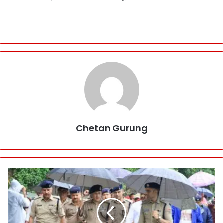
Chetan Gurung
काँ
व
ड़
या
त्रा