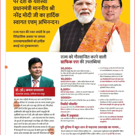
C
-
A
T
S
तै
ना
त
:
D
G
P
दी
प
म
ने
मौ
के
प
र
लि