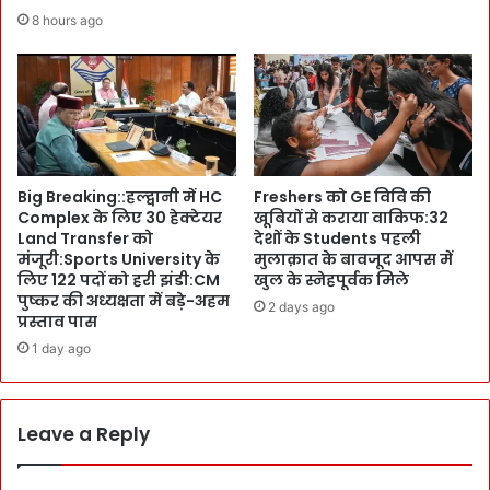
0
त
8 hours ago
0
ब
P
ढ़ा
o
एँ
l
-
i
C
c
M
e
पु
Big Breaking::हल्द्वानी में HC
Freshers को GE विवि की
क
ष्क
Complex के लिए 30 हेक्टेयर
खूबियों से कराया वाकिफ:32
र्मी
र
Land Transfer को
देशों के Students पहली
र
की
मंजूरी:Sports University के
मुलाक़ात के बावजूद आपस में
हें
S
लिए 122 पदों को हरी झंडी:CM
खुल के स्नेहपूर्वक मिले
गे
L
पुष्कर की अध्यक्षता में बड़े-अहम
2 days ago
मु
B
प्रस्ताव पास
स्तै
C
1 day ago
द
में
-
हि
चौ
दा
क
Leave a Reply
य
न्ने
त
:
: