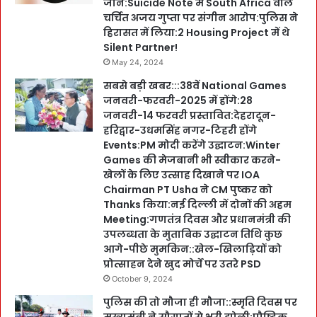
जान:Suicide Note में South Africa वाले
चर्चित अजय गुप्ता पर संगीन आरोप:पुलिस ने
हिरासत में लिया:2 Housing Project में थे
Silent Partner!
May 24, 2024
सबसे बड़ी खबर:::38वें National Games
जनवरी-फरवरी-2025 में होंगे:28
जनवरी-14 फरवरी प्रस्तावित:देहरादून-
हरिद्वार-उधमसिंह नगर-टिहरी होंगे
Events:PM मोदी करेंगे उद्घाटन:Winter
Games की मेजबानी भी स्वीकार करने-
खेलों के लिए उत्साह दिखाने पर IOA
Chairman PT Usha ने CM पुष्कर को
Thanks किया:नई दिल्ली में दोनों की अहम
Meeting:गणतंत्र दिवस और प्रधानमंत्री की
उपलब्धता के मुताबिक उद्घाटन तिथि कुछ
आगे-पीछे मुमकिन::खेल-खिलाड़ियों को
प्रोत्साहन देने खुद मोर्चे पर उतरे PSD
October 9, 2024
पुलिस की तो मौजा ही मौजा::स्मृति दिवस पर