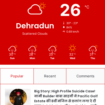
26
℃
Dehradun
30º - 23º
84%
0.69 km/h
Scattered Clouds
30
28
25
32
31
℃
℃
℃
℃
℃
Sun
Mon
Tue
Wed
Thu
Popular
Recent
Comments
Big Story::High Profile Suicide Case!
नामी Builder बाबा साहनी ने Pacific Golf
Estate की 8वीं मंजिल से छलांग लगा दे दी