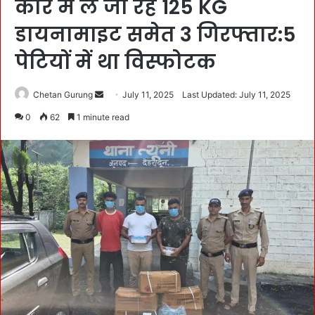
कार में ले जा रहे 125 KG
डायनामाइट समेत 3 गिरफ्तार:5
पेटियों में था विस्फोटक
Chetan Gurung
S
July 11, 2025
Last Updated: July 11, 2025
e
0
62
1 minute read
n
d
a
n
e
m
a
i
l