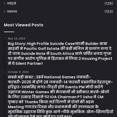
स्पोर्ट्स
(129)
स्वास्थ्य
(153)
Most Viewed Posts
May 24, 2024
Big Story::High Profile Suicide Case!नामी Builder बाबा
साहनी ने Pacific Golf Estate की 8वीं मंजिल से छलांग लगा दे
दी जान:Suicide Note में South Africa वाले चर्चित अजय गुप्ता
पर संगीन आरोप:पुलिस ने हिरासत में लिया:2 Housing Project
में थे Silent Partner!
October 9, 2024
सबसे बड़ी खबर:::38वें National Games जनवरी-
फरवरी-2025 में होंगे:28 जनवरी-14 फरवरी प्रस्तावित:देहरादून-
हरिद्वार-उधमसिंह नगर-टिहरी होंगे Events:PM मोदी करेंगे
उद्घाटन:Winter Games की मेजबानी भी स्वीकार करने-खेलों
के लिए उत्साह दिखाने पर IOA Chairman PT Usha ने CM
पुष्कर को Thanks किया:नई दिल्ली में दोनों की अहम
Meeting:गणतंत्र दिवस और प्रधानमंत्री की उपलब्धता के
मुताबिक उद्घाटन तिथि कुछ आगे-पीछे मुमकिन::खेल-खिलाड़ियों
को प्रोत्साहन देने खुद मोर्चे पर उतरे PSD