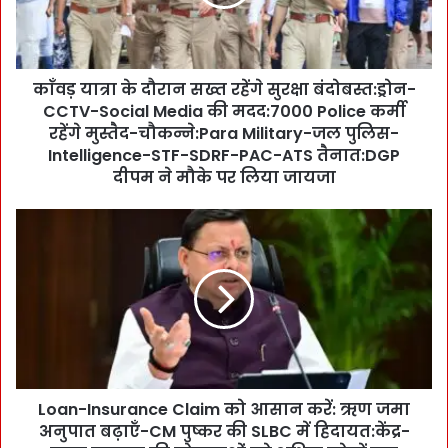
के
दौ
रा
न
काँवड़ यात्रा के दौरान सख्त रहेंगे सुरक्षा बंदोबस्त:ड्रोन-
स
CCTV-Social Media की मदद:7000 Police कर्मी
ख्त
र
रहेंगे मुस्तैद-चौकन्ने:Para Military-जल पुलिस-
हें
Intelligence-STF-SDRF-PAC-ATS तैनात:DGP
गे
दीपम ने मौके पर लिया जायजा
सु
र
L
क्षा
o
बं
a
दो
n
ब
-
स्त
I
:
n
ड्रो
s
न
u
-
Loan-Insurance Claim को आसान करें: ऋण जमा
r
C
अनुपात बढ़ाएँ-CM पुष्कर की SLBC में हिदायत:केंद्र-
a
C