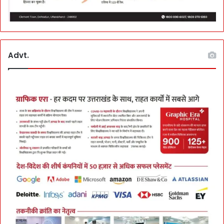
या
जा
य
जा
Advt.