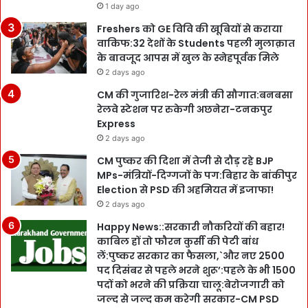
1 day ago
Freshers को GE विवि की खूबियों से कराया
वाकिफ:32 देशों के Students पहली मुलाक़ात
के बावजूद आपस में खुल के स्नेहपूर्वक मिले
2 days ago
CM की गुजारिश-रेल मंत्री की सौगात:बनबसा
रेलवे स्टेशन पर रुकेगी अछनेरा-टनकपुर
Express
2 days ago
CM पुष्कर की दिशा में तेजी से दौड़ रहे BJP
MPs-मंत्रियों-दिग्गजों के पग:बिहार के बांकीपुर
Election से PSD की अहमियत में इजाफा!
2 days ago
Happy News::सरकारी नौकरियों की बहार!
काबिल हों तो फौरन कुर्सी की पेटी बांध
लें:पुष्कर सरकार का फैसला,`और नए 2500
पद दिसंबर से पहले भरने शुरू’:पहले के भी 1500
पदों को भरने की प्रक्रिया चालू:बेरोजगारी को
जल्द से जल्द कम करेगी सरकार-CM PSD