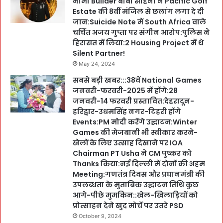
नामी Builder बाबा साहनी ने Pacific Golf
Estate की 8वीं मंजिल से छलांग लगा दे दी
जान:Suicide Note में South Africa वाले
चर्चित अजय गुप्ता पर संगीन आरोप:पुलिस ने
हिरासत में लिया:2 Housing Project में थे
Silent Partner!
May 24, 2024
सबसे बड़ी खबर:::38वें National Games
जनवरी-फरवरी-2025 में होंगे:28
जनवरी-14 फरवरी प्रस्तावित:देहरादून-
हरिद्वार-उधमसिंह नगर-टिहरी होंगे
Events:PM मोदी करेंगे उद्घाटन:Winter
Games की मेजबानी भी स्वीकार करने-
खेलों के लिए उत्साह दिखाने पर IOA
Chairman PT Usha ने CM पुष्कर को
Thanks किया:नई दिल्ली में दोनों की अहम
Meeting:गणतंत्र दिवस और प्रधानमंत्री की
उपलब्धता के मुताबिक उद्घाटन तिथि कुछ
आगे-पीछे मुमकिन::खेल-खिलाड़ियों को
प्रोत्साहन देने खुद मोर्चे पर उतरे PSD
October 9, 2024