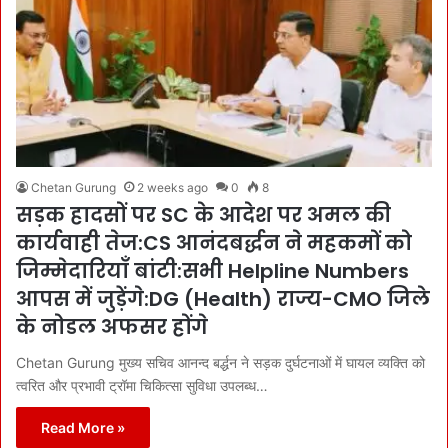
Chetan Gurung
2 weeks ago
0
8
सड़क हादसों पर SC के आदेश पर अमल की
कार्यवाही तेज:CS आनंदबर्द्धन ने महकमों को
जिम्मेदारियाँ बांटी:सभी Helpline Numbers
आपस में जुड़ेंगे:DG (Health) राज्य-CMO जिले
के नोडल अफसर होंगे
Chetan Gurung मुख्य सचिव आनन्द बर्द्धन ने सड़क दुर्घटनाओं में घायल व्यक्ति को
त्वरित और प्रभावी ट्रॉमा चिकित्सा सुविधा उपलब्ध…
Read More »