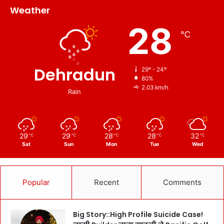
Weather
28
℃
Dehradun
29º - 24º
80%
2.03 km/h
Rain
29
29
28
28
32
℃
℃
℃
℃
℃
Sat
Sun
Mon
Tue
Wed
Popular
Recent
Comments
Big Story::High Profile Suicide Case!