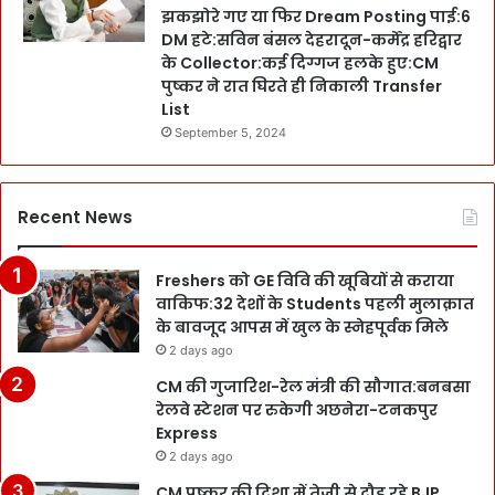
झकझोरे गए या फिर Dream Posting पाई:6
DM हटे:सविन बंसल देहरादून-कर्मेंद्र हरिद्वार
के Collector:कई दिग्गज हलके हुए:CM
पुष्कर ने रात घिरते ही निकाली Transfer
List
September 5, 2024
Recent News
Freshers को GE विवि की खूबियों से कराया
वाकिफ:32 देशों के Students पहली मुलाक़ात
के बावजूद आपस में खुल के स्नेहपूर्वक मिले
2 days ago
CM की गुजारिश-रेल मंत्री की सौगात:बनबसा
रेलवे स्टेशन पर रुकेगी अछनेरा-टनकपुर
Express
2 days ago
CM पुष्कर की दिशा में तेजी से दौड़ रहे BJP