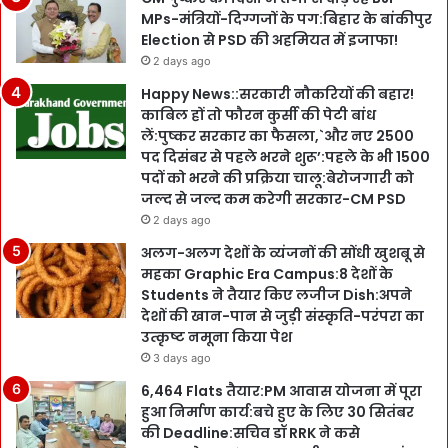
MPs-मंत्रियों-दिग्गजों के पग:बिहार के बांकीपुर
Election से PSD की अहमियत में इजाफा!
2 days ago
Happy News::सरकारी नौकरियों की बहार!
काबिल हों तो फौरन कुर्सी की पेटी बांध
लें:पुष्कर सरकार का फैसला,`और नए 2500
पद दिसंबर से पहले भरने शुरू’:पहले के भी 1500
पदों को भरने की प्रक्रिया चालू:बेरोजगारी को
जल्द से जल्द कम करेगी सरकार-CM PSD
2 days ago
अलग-अलग देशों के व्यंजनों की सोंधी खुशबू से
महका Graphic Era Campus:8 देशों के
Students ने तैयार किए लजीज Dish:अपने
देशों की खान-पान से जुड़ी संस्कृति-परंपरा का
उत्कृष्ट नमूना किया पेश
3 days ago
6,464 Flats तैयार:PM आवास योजना में पूरा
हुआ निर्माण कार्य:बचे हुए के लिए 30 सितंबर
की Deadline:सचिव डॉ RRK ने कसे