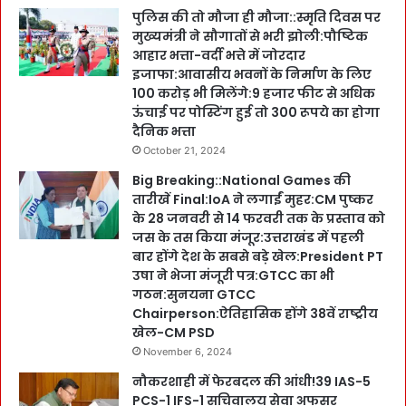
पुलिस की तो मौजा ही मौजा::स्मृति दिवस पर
मुख्यमंत्री ने सौगातों से भरी झोली:पौष्टिक
आहार भत्ता-वर्दी भत्ते में जोरदार
इजाफा:आवासीय भवनों के निर्माण के लिए
100 करोड़ भी मिलेंगे:9 हजार फीट से अधिक
ऊंचाई पर पोस्टिंग हुई तो 300 रूपये का होगा
दैनिक भत्ता
October 21, 2024
Big Breaking::National Games की
तारीखें Final:IoA ने लगाईं मुहर:CM पुष्कर
के 28 जनवरी से 14 फरवरी तक के प्रस्ताव को
जस के तस किया मंजूर:उत्तराखंड में पहली
बार होंगे देश के सबसे बड़े खेल:President PT
उषा ने भेजा मंजूरी पत्र:GTCC का भी
गठन:सुनयना GTCC
Chairperson:ऐतिहासिक होंगे 38वें राष्ट्रीय
खेल-CM PSD
November 6, 2024
नौकरशाही में फेरबदल की आंधी!39 IAS-5
PCS-1 IFS-1 सचिवालय सेवा अफसर