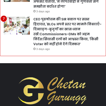
अफसर:चेताया,`न लापरवाही न गुणवत्ता संग
सम्झौता बर्दाश्त होगा’
3 days ago
CEO पुरुषोत्तम की SIR बवाल पर सख्त
हिदायत,`BLOs अपने स्तर पर मामले निबटाएँ-
दिव्याङ्ग-बुजुर्गों का खास ध्यान
रखें:Commissioners-DMs को अहम
निर्देश:सियासी दलों को आश्वस्त किया,`किसी
Voter को नहीं होने देंगे दिक्कत’
3 days ago