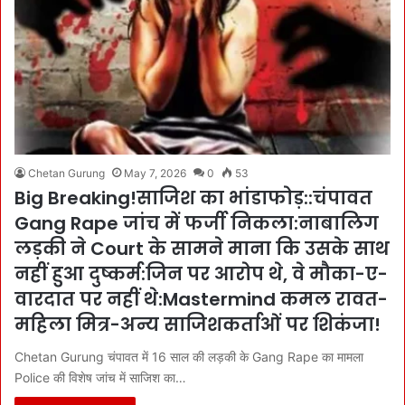
Chetan Gurung
May 7, 2026
0
53
Big Breaking!साजिश का भांडाफोड़::चंपावत
Gang Rape जांच में फर्जी निकला:नाबालिग
लड़की ने Court के सामने माना कि उसके साथ
नहीं हुआ दुष्कर्म:जिन पर आरोप थे, वे मौका-ए-
वारदात पर नहीं थे:Mastermind कमल रावत-
महिला मित्र-अन्य साजिशकर्ताओं पर शिकंजा!
Chetan Gurung चंपावत में 16 साल की लड़की के Gang Rape का मामला
Police की विशेष जांच में साजिश का…