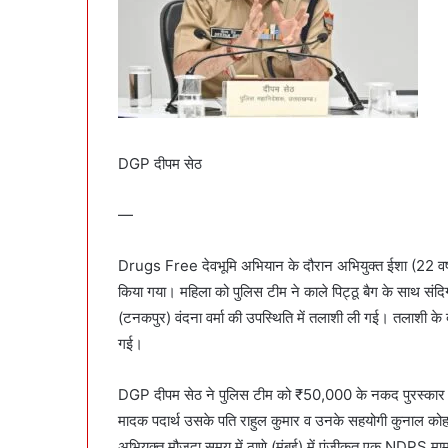
DGP दीपम सेठ
—
Drugs Free देवभूमि अभियान के दौरान अभियुक्त ईशा (22 वर्ष-प
किया गया। महिला को पुलिस टीम ने काले पिट्ठू बैग के साथ संद
(टनकपुर) वंदना वर्मा की उपस्थिति में तलाशी ली गई। तलाशी के
गई।
DGP दीपम सेठ ने पुलिस टीम को ₹50,000 के नकद पुरस्कार की
मादक पदार्थ उसके पति राहुल कुमार व उनके सहयोगी कुनाल कोह
अभियुक्त मौजूदा समय में ठाणे (मुंबई) में पंजीकृत एक NDPS मामले