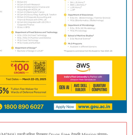
(MDMA) पकड़ी:महिला गिरफ्तार:Drugs Free देवभूमि Mission:चंपावत-