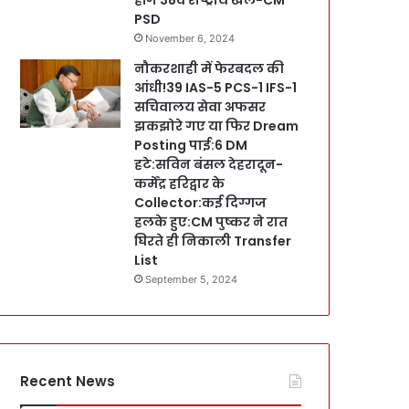
PSD
November 6, 2024
नौकरशाही में फेरबदल की
आंधी!39 IAS-5 PCS-1 IFS-1
सचिवालय सेवा अफसर
झकझोरे गए या फिर Dream
Posting पाई:6 DM
हटे:सविन बंसल देहरादून-
कर्मेंद्र हरिद्वार के
Collector:कई दिग्गज
हलके हुए:CM पुष्कर ने रात
घिरते ही निकाली Transfer
List
September 5, 2024
Recent News