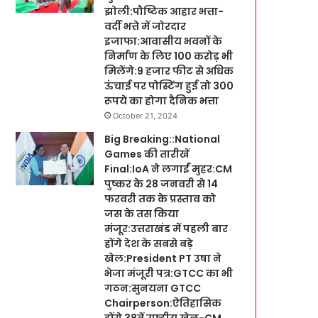
झोली:पौष्टिक आहार भत्ता-
वर्दी भत्ते में जोरदार
इजाफा:आवासीय भवनों के
निर्माण के लिए 100 करोड़ भी
मिलेंगे:9 हजार फीट से अधिक
ऊंचाई पर पोस्टिंग हुई तो 300
रूपये का होगा दैनिक भत्ता
October 21, 2024
Big Breaking::National
Games की तारीखें
Final:IoA ने लगाईं मुहर:CM
पुष्कर के 28 जनवरी से 14
फरवरी तक के प्रस्ताव को
जस के तस किया
मंजूर:उत्तराखंड में पहली बार
होंगे देश के सबसे बड़े
खेल:President PT उषा ने
भेजा मंजूरी पत्र:GTCC का भी
गठन:सुनयना GTCC
Chairperson:ऐतिहासिक
होंगे 38वें राष्ट्रीय खेल-CM