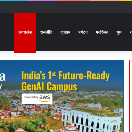
ों से कराया वाकिफ:32 देशों के Students पहली मुलाक़ात के बावजूद आपस में खुल के स्नेहपूर
उत्तराखंड
राजनीति
क्राइम
पर्यटन
मनोरंजन
यूथ
र