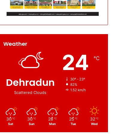
Weather
24
℃
Dehradun
30º - 23º
82%
1.52 km/h
Scattered Clouds
30
30
28
25
32
℃
℃
℃
℃
℃
Sat
Sun
Mon
Tue
Wed