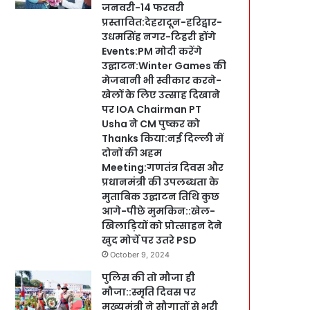
जनवरी-14 फरवरी
प्रस्तावित:देहरादून-हरिद्वार-
उधमसिंह नगर-टिहरी होंगे
Events:PM मोदी करेंगे
उद्घाटन:Winter Games की
मेजबानी भी स्वीकार करने-
खेलों के लिए उत्साह दिखाने
पर IOA Chairman PT
Usha ने CM पुष्कर को
Thanks किया:नई दिल्ली में
दोनों की अहम
Meeting:गणतंत्र दिवस और
प्रधानमंत्री की उपलब्धता के
मुताबिक उद्घाटन तिथि कुछ
आगे-पीछे मुमकिन::खेल-
खिलाड़ियों को प्रोत्साहन देने
खुद मोर्चे पर उतरे PSD
October 9, 2024
पुलिस की तो मौजा ही
मौजा::स्मृति दिवस पर
मुख्यमंत्री ने सौगातों से भरी