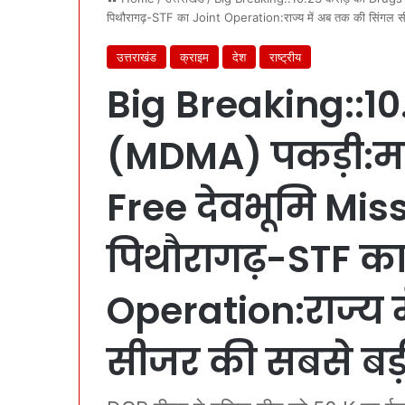
पिथौरागढ़-STF का Joint Operation:राज्य में अब तक की सिंगल सी
उत्तराखंड
क्राइम
देश
राष्ट्रीय
Big Breaking::10
(MDMA) पकड़ी:मह
Free देवभूमि Mis
पिथौरागढ़-STF का
Operation:राज्य 
सीजर की सबसे बड़