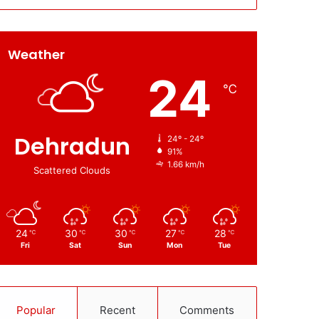
Weather
24
℃
Dehradun
24º - 24º
91%
1.66 km/h
Scattered Clouds
24
30
30
27
28
℃
℃
℃
℃
℃
Fri
Sat
Sun
Mon
Tue
Popular
Recent
Comments