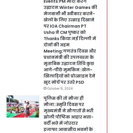
Events:PM मोदी करेंगे
उद्घाटन:Winter Games की
मेजबानी भी स्वीकार करने-
खेलों के लिए उत्साह दिखाने
पर IOA Chairman PT
Usha ने CM पुष्कर को
Thanks किया:नई दिल्ली में
दोनों की अहम
Meeting:गणतंत्र दिवस और
प्रधानमंत्री की उपलब्धता के
मुताबिक उद्घाटन तिथि कुछ
आगे-पीछे मुमकिन::खेल-
खिलाड़ियों को प्रोत्साहन देने
खुद मोर्चे पर उतरे PSD
October 9, 2024
पुलिस की तो मौजा ही
मौजा::स्मृति दिवस पर
मुख्यमंत्री ने सौगातों से भरी
झोली:पौष्टिक आहार भत्ता-
वर्दी भत्ते में जोरदार
इजाफा:आवासीय भवनों के