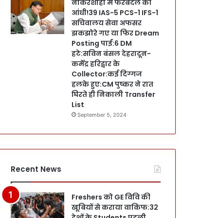
नौकरशाही में फेरबदल की
आंधी!39 IAS-5 PCS-1 IFS-1
सचिवालय सेवा अफसर
झकझोरे गए या फिर Dream
Posting पाई:6 DM
हटे:सविन बंसल देहरादून-
कर्मेंद्र हरिद्वार के
Collector:कई दिग्गज
हलके हुए:CM पुष्कर ने रात
घिरते ही निकाली Transfer
List
September 5, 2024
Recent News
Freshers को GE विवि की
खूबियों से कराया वाकिफ:32
देशों के Students पहली