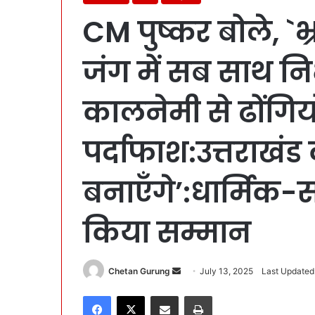
CM पुष्कर बोले, `भ
जंग में सब साथ न
कालनेमी से ढोंगिय
पर्दाफाश:उत्तराखंड क
बनाएँगे’:धार्मिक-
किया सम्मान
Chetan Gurung
S
July 13, 2025
Last Updated:
e
Facebook
X
Share via Email
Print
n