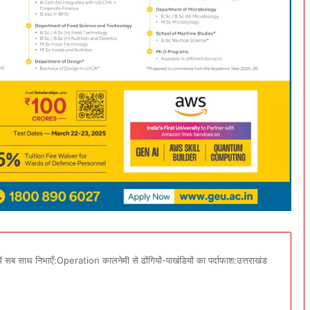
ें सब साथ निभाएँ:Operation कालनेमी से ढोंगियों-पाखंडियों का पर्दाफाश:उत्तराखंड