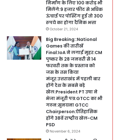
निर्माण के लिए 100 करोड़ भी
मिलेंगे:9 हजार फीट से अधिक
ऊंचाई पर पोस्टिंग हुई तो 300
रूपये का होगा दैनिक भत्ता
October 21, 2024
Big Breaking::National
Games की तारीखें
Final:IoA ने लगाईं मुहर:CM
पुष्कर के 28 जनवरी से 14
फरवरी तक के प्रस्ताव को
जस के तस किया
मंजूर:उत्तराखंड में पहली बार
होंगे देश के सबसे बड़े
खेल:President PT उषा ने
भेजा मंजूरी पत्र:GTCC का भी
गठन:सुनयना GTCC
Chairperson:ऐतिहासिक
होंगे 38वें राष्ट्रीय खेल-CM
PSD
November 6, 2024