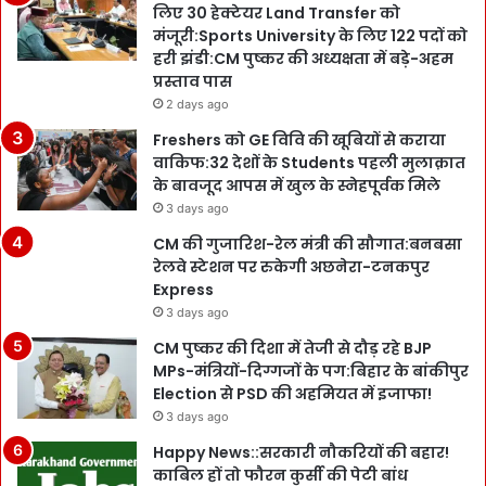
लिए 30 हेक्टेयर Land Transfer को
मंजूरी:Sports University के लिए 122 पदों को
हरी झंडी:CM पुष्कर की अध्यक्षता में बड़े-अहम
प्रस्ताव पास
2 days ago
Freshers को GE विवि की खूबियों से कराया
वाकिफ:32 देशों के Students पहली मुलाक़ात
के बावजूद आपस में खुल के स्नेहपूर्वक मिले
3 days ago
CM की गुजारिश-रेल मंत्री की सौगात:बनबसा
रेलवे स्टेशन पर रुकेगी अछनेरा-टनकपुर
Express
3 days ago
CM पुष्कर की दिशा में तेजी से दौड़ रहे BJP
MPs-मंत्रियों-दिग्गजों के पग:बिहार के बांकीपुर
Election से PSD की अहमियत में इजाफा!
3 days ago
Happy News::सरकारी नौकरियों की बहार!
काबिल हों तो फौरन कुर्सी की पेटी बांध