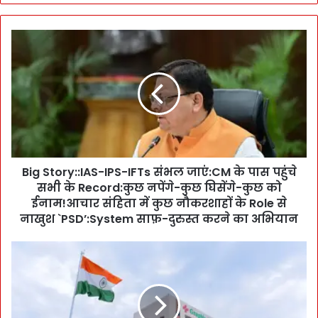
B
i
g
S
t
o
r
y
:
Big Story::IAS-IPS-IFTs संभल जाएं:CM के पास पहुंचे
:
सभी के Record:कुछ नपेंगे-कुछ घिसेंगे-कुछ को
I
A
ईनाम!आचार संहिता में कुछ नौकरशाहों के Role से
S
नाखुश `PSD’:System साफ़-दुरुस्त करने का अभियान
-
I
क
P
मा
S
ल
-
!
I
G