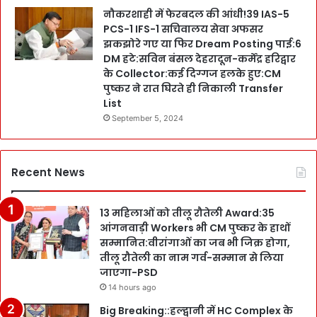
नौकरशाही में फेरबदल की आंधी!39 IAS-5
PCS-1 IFS-1 सचिवालय सेवा अफसर
झकझोरे गए या फिर Dream Posting पाई:6
DM हटे:सविन बंसल देहरादून-कर्मेंद्र हरिद्वार
के Collector:कई दिग्गज हलके हुए:CM
पुष्कर ने रात घिरते ही निकाली Transfer
List
September 5, 2024
Recent News
13 महिलाओं को तीलू रौतेली Award:35
आंगनवाड़ी Workers भी CM पुष्कर के हाथों
सम्मानित:वीरांगाओं का जब भी जिक्र होगा,
तीलू रौतेली का नाम गर्व-सम्मान से लिया
जाएगा-PSD
14 hours ago
Big Breaking::हल्द्वानी में HC Complex के