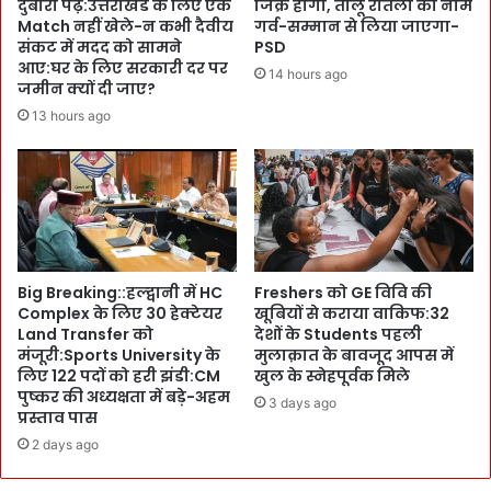
दुबारा पढ़ें:उत्तराखंड के लिए एक
जिक्र होगा, तीलू रौतेली का नाम
c
क
Match नहीं खेले-न कभी दैवीय
गर्व-सम्मान से लिया जाएगा-
o
संकट में मदद को सामने
PSD
मा
r
आए:घर के लिए सरकारी दर पर
ल
14 hours ago
जमीन क्यों दी जाए?
d
:
:
न
13 hours ago
कु
ई
छ
त
न
क
पें
नी
गे
क
-
से
कु
ब
Big Breaking::हल्द्वानी में HC
Freshers को GE विवि की
छ
चा
Complex के लिए 30 हेक्टेयर
खूबियों से कराया वाकिफ:32
घि
ए
Land Transfer को
देशों के Students पहली
सें
म
मंजूरी:Sports University के
मुलाक़ात के बावजूद आपस में
गे
री
लिए 122 पदों को हरी झंडी:CM
खुल के स्नेहपूर्वक मिले
-
ज
पुष्कर की अध्यक्षता में बड़े-अहम
3 days ago
कु
के
प्रस्ताव पास
छ
प्रा
2 days ago
को
ण
ई