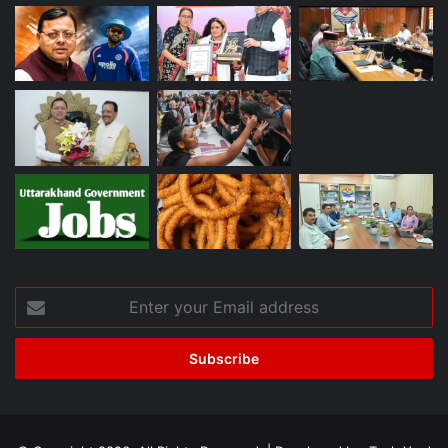
Enter
your
Email
address