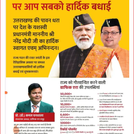
स्त
क
र
ने
का
अ
भि
या
न