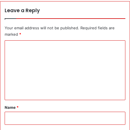
ना
म
Leave a Reply
!
आ
चा
Your email address will not be published.
Required fields are
र
marked
*
सं
C
हि
ता
o
में
m
कु
छ
m
नौ
e
क
र
n
शा
t
हों
*
के
Name
*
R
o
l