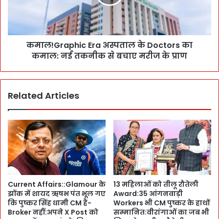
F
r
T
a
s
p
सं
h
भ
कमाल!Graphic Era अस्पताल के Doctors का
i
ल
कमाल: नई तकनीक से बचाए मरीज के प्राण
c
जा
E
एं
r
:
a
Related Articles
C
अ
M
स्प
के
ता
पा
ल
स
के
प
D
हुं
o
चे
c
स
t
Current Affairs::Glamour के
13 महिलाओं को तीलू रौतेली
भी
o
झोंक में शायद ऋषभ पंत भूल गए
Award:35 आंगनवाड़ी
के
r
कि पुष्कर सिंह धामी CM हैं-
Workers भी CM पुष्कर के हाथों
R
s
Broker नहीं:अपने X Post को
सम्मानित:वीरांगाओं का जब भी
e
का