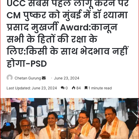
UCC सबसे पहले लागू करने पर
CM पुष्कर को मुंबई में डॉ श्यामा
प्रसाद मुखर्जी Award:कानून
सभी के हितों की रक्षा के
लिए:किसी के साथ भेदभाव नहीं
होगा-PSD
Chetan Gurung
S
June 23, 2024
e
Last Updated: June 23, 2024
0
84
1 minute read
n
d
a
n
e
m
a