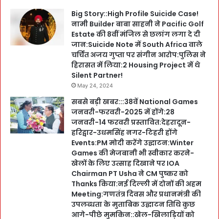
Big Story::High Profile Suicide Case!
नामी Builder बाबा साहनी ने Pacific Golf
Estate की 8वीं मंजिल से छलांग लगा दे दी
जान:Suicide Note में South Africa वाले
चर्चित अजय गुप्ता पर संगीन आरोप:पुलिस ने
हिरासत में लिया:2 Housing Project में थे
Silent Partner!
May 24, 2024
सबसे बड़ी खबर:::38वें National Games
जनवरी-फरवरी-2025 में होंगे:28
जनवरी-14 फरवरी प्रस्तावित:देहरादून-
हरिद्वार-उधमसिंह नगर-टिहरी होंगे
Events:PM मोदी करेंगे उद्घाटन:Winter
Games की मेजबानी भी स्वीकार करने-
खेलों के लिए उत्साह दिखाने पर IOA
Chairman PT Usha ने CM पुष्कर को
Thanks किया:नई दिल्ली में दोनों की अहम
Meeting:गणतंत्र दिवस और प्रधानमंत्री की
उपलब्धता के मुताबिक उद्घाटन तिथि कुछ
आगे-पीछे मुमकिन::खेल-खिलाड़ियों को