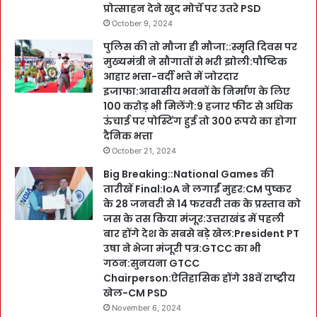
प्रोत्साहन देने खुद मोर्चे पर उतरे PSD
October 9, 2024
पुलिस की तो मौजा ही मौजा::स्मृति दिवस पर
मुख्यमंत्री ने सौगातों से भरी झोली:पौष्टिक
आहार भत्ता-वर्दी भत्ते में जोरदार
इजाफा:आवासीय भवनों के निर्माण के लिए
100 करोड़ भी मिलेंगे:9 हजार फीट से अधिक
ऊंचाई पर पोस्टिंग हुई तो 300 रूपये का होगा
दैनिक भत्ता
October 21, 2024
Big Breaking::National Games की
तारीखें Final:IoA ने लगाईं मुहर:CM पुष्कर
के 28 जनवरी से 14 फरवरी तक के प्रस्ताव को
जस के तस किया मंजूर:उत्तराखंड में पहली
बार होंगे देश के सबसे बड़े खेल:President PT
उषा ने भेजा मंजूरी पत्र:GTCC का भी
गठन:सुनयना GTCC
Chairperson:ऐतिहासिक होंगे 38वें राष्ट्रीय
खेल-CM PSD
November 6, 2024