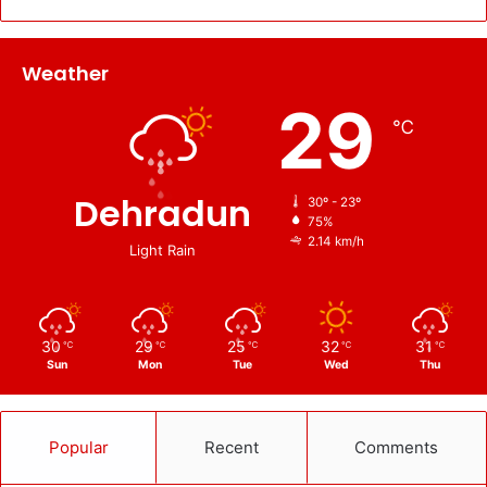
Weather
29
℃
Dehradun
30º - 23º
75%
2.14 km/h
Light Rain
30
29
25
32
31
℃
℃
℃
℃
℃
Sun
Mon
Tue
Wed
Thu
Popular
Recent
Comments