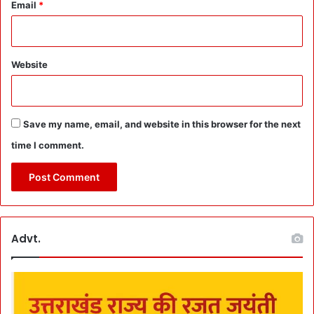
e
Email
*
से
ना
खु
श
Website
`
P
S
D
Save my name, email, and website in this browser for the next
’
time I comment.
:
S
y
s
t
e
Advt.
m
सा
फ़
-
दु
रु