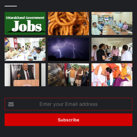
Enter
your
Email
address