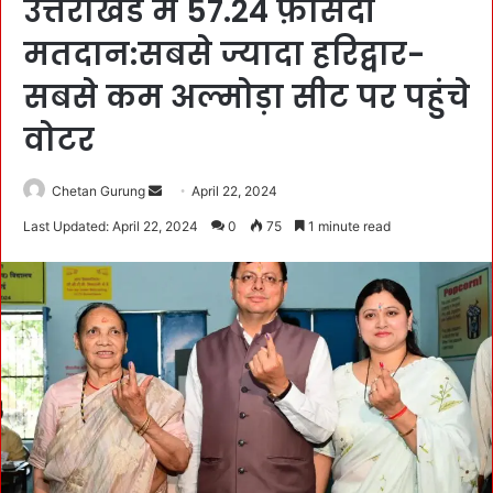
उत्तराखंड में 57.24 फ़ीसदी
मतदान:सबसे ज्यादा हरिद्वार-
सबसे कम अल्मोड़ा सीट पर पहुंचे
वोटर
Chetan Gurung
S
April 22, 2024
e
Last Updated: April 22, 2024
0
75
1 minute read
n
d
a
n
e
m
a
i
l