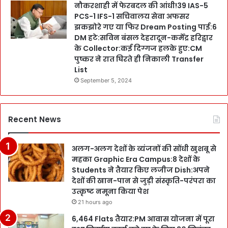
नौकरशाही में फेरबदल की आंधी!39 IAS-5
PCS-1 IFS-1 सचिवालय सेवा अफसर
झकझोरे गए या फिर Dream Posting पाई:6
DM हटे:सविन बंसल देहरादून-कर्मेंद्र हरिद्वार
के Collector:कई दिग्गज हलके हुए:CM
पुष्कर ने रात घिरते ही निकाली Transfer
List
September 5, 2024
Recent News
अलग-अलग देशों के व्यंजनों की सोंधी खुशबू से
महका Graphic Era Campus:8 देशों के
Students ने तैयार किए लजीज Dish:अपने
देशों की खान-पान से जुड़ी संस्कृति-परंपरा का
उत्कृष्ट नमूना किया पेश
21 hours ago
6,464 Flats तैयार:PM आवास योजना में पूरा