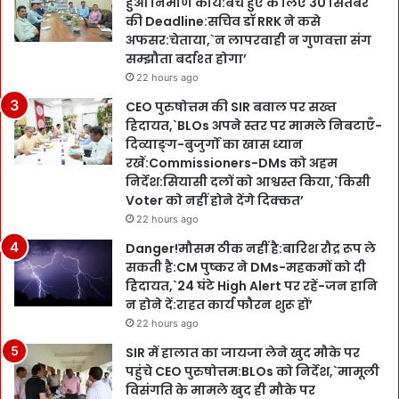
हुआ निर्माण कार्य:बचे हुए के लिए 30 सितंबर
की Deadline:सचिव डॉ RRK ने कसे
अफसर:चेताया,`न लापरवाही न गुणवत्ता संग
सम्झौता बर्दाश्त होगा’
22 hours ago
CEO पुरुषोत्तम की SIR बवाल पर सख्त
हिदायत,`BLOs अपने स्तर पर मामले निबटाएँ-
दिव्याङ्ग-बुजुर्गों का खास ध्यान
रखें:Commissioners-DMs को अहम
निर्देश:सियासी दलों को आश्वस्त किया,`किसी
Voter को नहीं होने देंगे दिक्कत’
22 hours ago
Danger!मौसम ठीक नहीं है:बारिश रौद्र रूप ले
सकती है:CM पुष्कर ने DMs-महकमों को दी
हिदायत,`24 घंटे High Alert पर रहें-जन हानि
न होने दें:राहत कार्य फौरन शुरू हों’
22 hours ago
SIR में हालात का जायजा लेने खुद मौके पर
पहुंचे CEO पुरुषोत्तम:BLOs को निर्देश,`मामूली
विसंगति के मामले खुद ही मौके पर