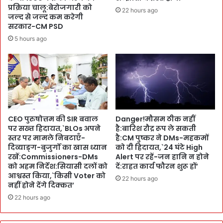
e
प्रक्रिया चालू:बेरोजगारी को
की
22 hours ago
जल्द से जल्द कम करेगी
n
स्वा
सरकार-CM PSD
t
स्थ्य
s
जां
5 hours ago
का
च
नु
सु
क्क
वि
ड़
धा
ना
-
ट
S
क
e
CEO पुरुषोत्तम की SIR बवाल
Danger!मौसम ठीक नहीं
-
c
पर सख्त हिदायत,`BLOs अपने
है:बारिश रौद्र रूप ले सकती
स
r
स्तर पर मामले निबटाएँ-
है:CM पुष्कर ने DMs-महकमों
फा
e
दिव्याङ्ग-बुजुर्गों का खास ध्यान
को दी हिदायत,`24 घंटे High
ई
t
रखें:Commissioners-DMs
Alert पर रहें-जन हानि न होने
अ
a
को अहम निर्देश:सियासी दलों को
दें:राहत कार्य फौरन शुरू हों’
भि
r
आश्वस्त किया,`किसी Voter को
22 hours ago
या
नहीं होने देंगे दिक्कत’
y
न
(
22 hours ago
का
H
भी
e