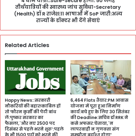
4 धाम यात्रा::Safe-Secure होगी: 50 जगह
ज
तीर्थयात्रियों की स्वास्थ्य जांच सुविधा-Secretary
e
रि
-
(Health) डॉ R राजेश:11 भाषाओं में SoP जारी:अन्य
ए
S
राज्यों के डॉक्टर भी देंगे सेवाएं
स
e
न्दे
c
श
u
:
Related Articles
r
G
e
r
हो
a
गी
p
:
h
5
i
0
c
ज
E
ग
Happy News::सरकारी
6,464 Flats तैयार:PM आवास
r
ह
नौकरियों की बहार!काबिल हों
योजना में पूरा हुआ निर्माण
a
ती
तो फौरन कुर्सी की पेटी बांध
कार्य:बचे हुए के लिए 30 सितंबर
S
र्थ
लें:पुष्कर सरकार का
की Deadline:सचिव डॉ RRK ने
t
या
फैसला,`और नए 2500 पद
कसे अफसर:चेताया,`न
u
त्रि
दिसंबर से पहले भरने शुरू’:पहले
लापरवाही न गुणवत्ता संग
d
यों
के भी 1500 पदों को भरने की
सम्झौता बर्दाश्त होगा’