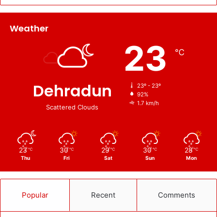
Weather
23
℃
Dehradun
23º - 23º
92%
1.7 km/h
Scattered Clouds
23
30
29
30
28
℃
℃
℃
℃
℃
Thu
Fri
Sat
Sun
Mon
Popular
Recent
Comments