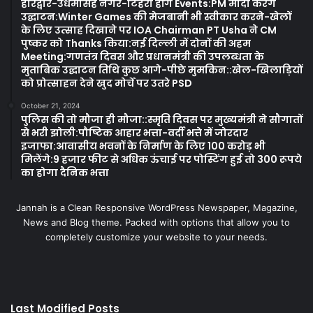
हरिद्वार-उधमसिंह नगर-टिहरी होंगे Events:PM मोदी करेंगे
उद्घाटन:Winter Games की मेजबानी भी स्वीकार करने-खेलों
के लिए उत्साह दिखाने पर IOA Chairman PT Usha ने CM
पुष्कर को Thanks किया:नई दिल्ली में दोनों की अहम
Meeting:गणतंत्र दिवस और प्रधानमंत्री की उपलब्धता के
मुताबिक उद्घाटन तिथि कुछ आगे-पीछे मुमकिन::खेल-खिलाड़ियों
को प्रोत्साहन देने खुद मोर्चे पर उतरे PSD
October 21, 2024
पुलिस की तो मौजा ही मौजा::स्मृति दिवस पर मुख्यमंत्री ने सौगातों
से भरी झोली:पौष्टिक आहार भत्ता-वर्दी भत्ते में जोरदार
इजाफा:आवासीय भवनों के निर्माण के लिए 100 करोड़ भी
मिलेंगे:9 हजार फीट से अधिक ऊंचाई पर पोस्टिंग हुई तो 300 रूपये
का होगा दैनिक भत्ता
Jannah is a Clean Responsive WordPress Newspaper, Magazine,
News and Blog theme. Packed with options that allow you to
completely customize your website to your needs.
Last Modified Posts