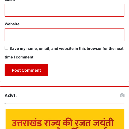
:
अ
न्य
Website
रा
ज्यों
के
डॉ
क्ट
Save my name, email, and website in this browser for the next
र
time I comment.
भी
दें
गे
से
वा
एं
Advt.