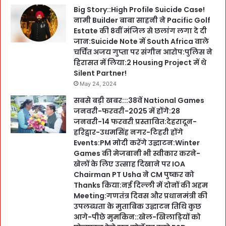
Big Story::High Profile Suicide Case!
नामी Builder बाबा साहनी ने Pacific Golf
Estate की 8वीं मंजिल से छलांग लगा दे दी
जान:Suicide Note में South Africa वाले
चर्चित अजय गुप्ता पर संगीन आरोप:पुलिस ने
हिरासत में लिया:2 Housing Project में थे
Silent Partner!
May 24, 2024
सबसे बड़ी खबर:::38वें National Games
जनवरी-फरवरी-2025 में होंगे:28
जनवरी-14 फरवरी प्रस्तावित:देहरादून-
हरिद्वार-उधमसिंह नगर-टिहरी होंगे
Events:PM मोदी करेंगे उद्घाटन:Winter
Games की मेजबानी भी स्वीकार करने-
खेलों के लिए उत्साह दिखाने पर IOA
Chairman PT Usha ने CM पुष्कर को
Thanks किया:नई दिल्ली में दोनों की अहम
Meeting:गणतंत्र दिवस और प्रधानमंत्री की
उपलब्धता के मुताबिक उद्घाटन तिथि कुछ
आगे-पीछे मुमकिन::खेल-खिलाड़ियों को