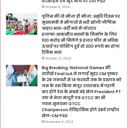
प्रोत्साहन देने खुद मोर्चे पर उतरे PSD
October 9, 2024
पुलिस की तो मौजा ही मौजा::स्मृति दिवस पर
मुख्यमंत्री ने सौगातों से भरी झोली:पौष्टिक
आहार भत्ता-वर्दी भत्ते में जोरदार
इजाफा:आवासीय भवनों के निर्माण के लिए
100 करोड़ भी मिलेंगे:9 हजार फीट से अधिक
ऊंचाई पर पोस्टिंग हुई तो 300 रूपये का होगा
दैनिक भत्ता
October 21, 2024
Big Breaking::National Games की
तारीखें Final:IoA ने लगाईं मुहर:CM पुष्कर
के 28 जनवरी से 14 फरवरी तक के प्रस्ताव को
जस के तस किया मंजूर:उत्तराखंड में पहली
बार होंगे देश के सबसे बड़े खेल:President PT
उषा ने भेजा मंजूरी पत्र:GTCC का भी
गठन:सुनयना GTCC
Chairperson:ऐतिहासिक होंगे 38वें राष्ट्रीय
खेल-CM PSD
November 6, 2024