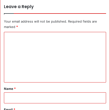
स
a
Leave a Reply
हा
l
रा
t
h
Your email address will not be published.
Required fields are
)
marked
*
डॉ
R
C
रा
जे
o
श
m
:
m
1
1
e
भा
n
षा
ओं
t
में
*
Name
*
S
o
P
जा
Email
*
री