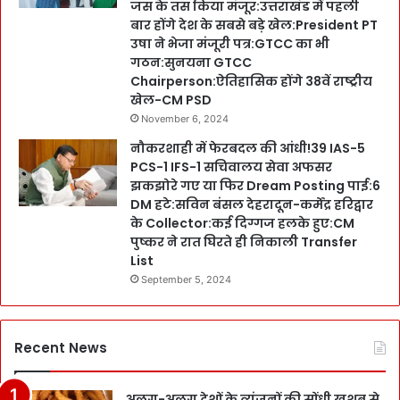
जस के तस किया मंजूर:उत्तराखंड में पहली
बार होंगे देश के सबसे बड़े खेल:President PT
उषा ने भेजा मंजूरी पत्र:GTCC का भी
गठन:सुनयना GTCC
Chairperson:ऐतिहासिक होंगे 38वें राष्ट्रीय
खेल-CM PSD
November 6, 2024
नौकरशाही में फेरबदल की आंधी!39 IAS-5
PCS-1 IFS-1 सचिवालय सेवा अफसर
झकझोरे गए या फिर Dream Posting पाई:6
DM हटे:सविन बंसल देहरादून-कर्मेंद्र हरिद्वार
के Collector:कई दिग्गज हलके हुए:CM
पुष्कर ने रात घिरते ही निकाली Transfer
List
September 5, 2024
Recent News
अलग-अलग देशों के व्यंजनों की सोंधी खुशबू से