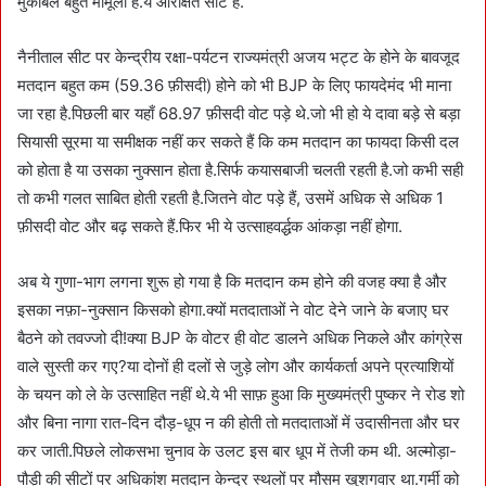
मुकाबले बहुत मामूली है.ये आरक्षित सीट है.
नैनीताल सीट पर केन्द्रीय रक्षा-पर्यटन राज्यमंत्री अजय भट्ट के होने के बावजूद
मतदान बहुत कम (59.36 फ़ीसदी) होने को भी BJP के लिए फायदेमंद भी माना
जा रहा है.पिछली बार यहाँ 68.97 फ़ीसदी वोट पड़े थे.जो भी हो ये दावा बड़े से बड़ा
सियासी सूरमा या समीक्षक नहीं कर सकते हैं कि कम मतदान का फायदा किसी दल
को होता है या उसका नुक्सान होता है.सिर्फ कयासबाजी चलती रहती है.जो कभी सही
तो कभी गलत साबित होती रहती है.जितने वोट पड़े हैं, उसमें अधिक से अधिक 1
फ़ीसदी वोट और बढ़ सकते हैं.फिर भी ये उत्साहवर्द्धक आंकड़ा नहीं होगा.
अब ये गुणा-भाग लगना शुरू हो गया है कि मतदान कम होने की वजह क्या है और
इसका नफ़ा-नुक्सान किसको होगा.क्यों मतदाताओं ने वोट देने जाने के बजाए घर
बैठने को तवज्जो दी!क्या BJP के वोटर ही वोट डालने अधिक निकले और कांग्रेस
वाले सुस्ती कर गए?या दोनों ही दलों से जुड़े लोग और कार्यकर्ता अपने प्रत्याशियों
के चयन को ले के उत्साहित नहीं थे.ये भी साफ़ हुआ कि मुख्यमंत्री पुष्कर ने रोड शो
और बिना नागा रात-दिन दौड़-धूप न की होती तो मतदाताओं में उदासीनता और घर
कर जाती.पिछले लोकसभा चुनाव के उलट इस बार धूप में तेजी कम थी. अल्मोड़ा-
पौड़ी की सीटों पर अधिकांश मतदान केन्द्र स्थलों पर मौसम खुशगवार था.गर्मी को