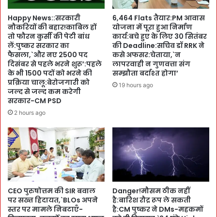
स
क
Happy News::सरकारी
6,464 Flats तैयार:PM आवास
दा
या
नौकरियों की बहार!काबिल हों
योजना में पूरा हुआ निर्माण
के
स
तो फौरन कुर्सी की पेटी बांध
कार्य:बचे हुए के लिए 30 सितंबर
लि
बा
लें:पुष्कर सरकार का
की Deadline:सचिव डॉ RRK ने
ए
जी
फैसला,`और नए 2500 पद
कसे अफसर:चेताया,`न
ढ
की
दिसंबर से पहले भरने शुरू’:पहले
लापरवाही न गुणवत्ता संग
क्क
ते
के भी 1500 पदों को भरने की
सम्झौता बर्दाश्त होगा’
न
प्रक्रिया चालू:बेरोजगारी को
ज
19 hours ago
:
जल्द से जल्द कम करेगी
जं
सरकार-CM PSD
मो
ग
दी
!
2 hours ago
-
क
शा
म
ह
म
की
त
र
दा
ण
न
नी
के
CEO पुरुषोत्तम की SIR बवाल
Danger!मौसम ठीक नहीं
ति
नि
पर सख्त हिदायत,`BLOs अपने
है:बारिश रौद्र रूप ले सकती
को
का
स्तर पर मामले निबटाएँ-
है:CM पुष्कर ने DMs-महकमों
उ
ले