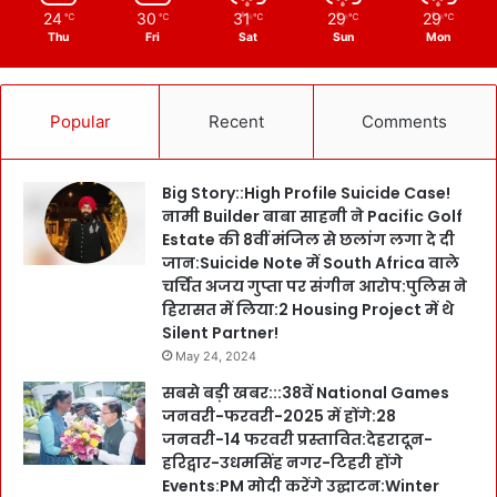
24
30
31
29
29
℃
℃
℃
℃
℃
Thu
Fri
Sat
Sun
Mon
Popular
Recent
Comments
Big Story::High Profile Suicide Case!
नामी Builder बाबा साहनी ने Pacific Golf
Estate की 8वीं मंजिल से छलांग लगा दे दी
जान:Suicide Note में South Africa वाले
चर्चित अजय गुप्ता पर संगीन आरोप:पुलिस ने
हिरासत में लिया:2 Housing Project में थे
Silent Partner!
May 24, 2024
सबसे बड़ी खबर:::38वें National Games
जनवरी-फरवरी-2025 में होंगे:28
जनवरी-14 फरवरी प्रस्तावित:देहरादून-
हरिद्वार-उधमसिंह नगर-टिहरी होंगे
Events:PM मोदी करेंगे उद्घाटन:Winter