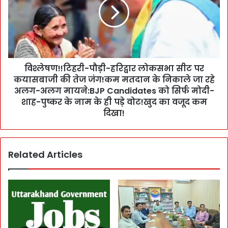
क
ण
ई
!
यों
!
की
टि
त
ह
क
री
दी
विश्लेषण!!टिहरी-पौड़ी-हरिद्वार लोकसभा सीट पर
-
र
कयासबाजी की तेज जंग!कम मतदान के निकाले जा रहे
पौ
का
ड़ी
अलग-अलग मायने:BJP Candidates को सिर्फ मोदी-
फै
-
शाह-पुष्कर के नाम के ही पड़े वोट!खुद का वजूद कम
स
ह
दिखा!
ला
रि
!
द्वा
पि
र
टा
Related Articles
लो
रा
क
खु
स
ले
भा
गा
सी
या
ट
फि
प
र
र