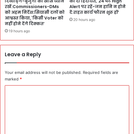
दिव्याङ्ग-बुजुर्गों का खास ध्यान
को दी हिदायत,`24 घंटे High
ड़ा
जा
रखें:Commissioners-DMs
Alert पर रहें-जन हानि न होने
न
र
को अहम निर्देश:सियासी दलों को
दें:राहत कार्य फौरन शुरू हों’
दे
हे
आश्वस्त किया,`किसी Voter को
20 hours ago
ने
अ
नहीं होने देंगे दिक्कत’
के
ल
19 hours ago
लि
ग
ए
-
रो
अ
ज
Leave a Reply
ल
ही
ग
दौ
मा
ड़
Your email address will not be published.
Required fields are
य
ते
marked
*
ने
र
:
C
हे
B
C
J
o
M
P
m
पु
C
ष्क
m
a
र
n
e
d