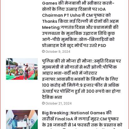
Games की मेजबानी भी स्वीकार करने-
खेलों के लिए उत्साह दिखाने पर IOA
Chairman PT Usha ने CM पुष्कर को
Thanks किया:नई दिल्ली में दोनों की अहम
Meeting:गणतंत्र दिवस और प्रधानमंत्री की
उपलब्धता के मुताबिक उद्घाटन तिथि कुछ
आगे-पीछे मुमकिन::खेल-खिलाड़ियों को
प्रोत्साहन देने खुद मोर्चे पर उतरे PSD
October 9, 2024
पुलिस की तो मौजा ही मौजा::स्मृति दिवस पर
मुख्यमंत्री ने सौगातों से भरी झोली:पौष्टिक
आहार भत्ता-वर्दी भत्ते में जोरदार
इजाफा:आवासीय भवनों के निर्माण के लिए
100 करोड़ भी मिलेंगे:9 हजार फीट से अधिक
ऊंचाई पर पोस्टिंग हुई तो 300 रूपये का होगा
दैनिक भत्ता
October 21, 2024
Big Breaking::National Games की
तारीखें Final:IoA ने लगाईं मुहर:CM पुष्कर
के 28 जनवरी से 14 फरवरी तक के प्रस्ताव को