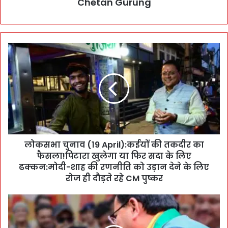
Chetan Gurung
लो
क
स
भा
चु
ना
व
(
1
लोकसभा चुनाव (19 April):कईयों की तकदीर का
9
फैसला!पिटारा खुलेगा या फिर सदा के लिए
A
p
ढक्कन:मोदी-शाह की रणनीति को उड़ान देने के लिए
r
रोज ही दौड़ते रहे CM पुष्कर
i
l
वि
)
श्ले
:
ष