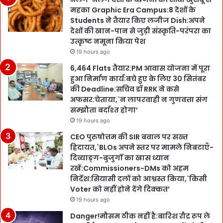
महका Graphic Era Campus:8 देशों के
Students ने तैयार किए लजीज Dish:अपने
देशों की खान-पान से जुड़ी संस्कृति-परंपरा का
उत्कृष्ट नमूना किया पेश
19 hours ago
6,464 Flats तैयार:PM आवास योजना में पूरा
हुआ निर्माण कार्य:बचे हुए के लिए 30 सितंबर
की Deadline:सचिव डॉ RRK ने कसे
अफसर:चेताया,`न लापरवाही न गुणवत्ता संग
सम्झौता बर्दाश्त होगा’
19 hours ago
CEO पुरुषोत्तम की SIR बवाल पर सख्त
हिदायत,`BLOs अपने स्तर पर मामले निबटाएँ-
दिव्याङ्ग-बुजुर्गों का खास ध्यान
रखें:Commissioners-DMs को अहम
निर्देश:सियासी दलों को आश्वस्त किया,`किसी
Voter को नहीं होने देंगे दिक्कत’
19 hours ago
Danger!मौसम ठीक नहीं है:बारिश रौद्र रूप ले