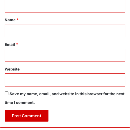
n
i
d
t
a
*
Name
*
t
e
s
को
Email
*
सि
र्फ
मो
दी
-
Website
शा
ह
-
पु
Save my name, email, and website in this browser for the next
ष्क
time I comment.
र
के
ना
म
के