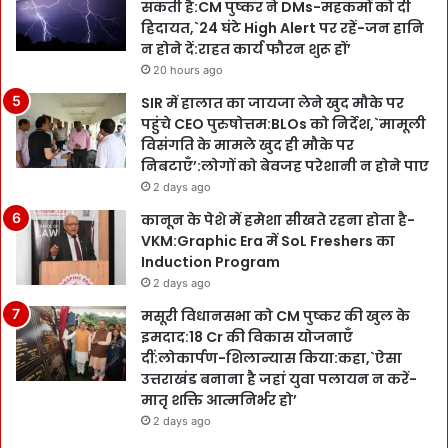
सकती है:CM पुष्कर ने DMs-महकमों को दी
हिदायत,`24 घंटे High Alert पर रहें-जन हानि
न होने दें:राहत कार्य फौरन शुरू हों’
20 hours ago
SIR में हालात का जायजा लेने खुद मौके पर
पहुंचे CEO पुरुषोत्तम:BLOs को निर्देश,`मामूली
विसंगति के मामले खुद ही मौके पर
निबटाएँ’:लोगों को बेवजह परेशानी न होने पाए
2 days ago
कानून के पेशे में हमेशा सीखते रहना होता है-
VKM:Graphic Era में SoL Freshers का
Induction Program
2 days ago
मसूरी विधानसभा को CM पुष्कर की खुल के
इमदाद:18 Cr की विकास योजनाएँ
दीं:लोकार्पण-शिलान्यास किया:कहा,`ऐसा
उत्तराखंड बनाना है जहां युवा पलायन न करें-
मातृ शक्ति आत्मनिर्भर हो’
2 days ago