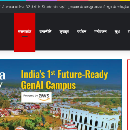
गात:बनबसा रेलवे स्टेशन पर रुकेगी अछनेरा-टनकपुर Express
उत्तराखंड
राजनीति
क्राइम
पर्यटन
मनोरंजन
यूथ
र