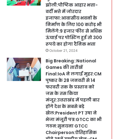
झोली:पौष्टिक आहार भत्ता-
वर्दी भत्ते में जोरदार
इजाफा:आवासीय भवनों के
निर्माण के लिए 100 करोड़ भी
मिलेंगे:9 हजार फीट से अधिक
ऊंचाई पर पोस्टिंग हुई तो 300
रूपये का होगा दैनिक भत्ता
October 21, 2024
Big Breaking::National
Games की तारीखें
Final:IoA ने लगाईं मुहर:CM
पुष्कर के 28 जनवरी से 14
फरवरी तक के प्रस्ताव को
जस के तस किया
मंजूर:उत्तराखंड में पहली बार
होंगे देश के सबसे बड़े
खेल:President PT उषा ने
भेजा मंजूरी पत्र:GTCC का भी
गठन:सुनयना GTCC
Chairperson:ऐतिहासिक
होंगे 38वें राष्ट्रीय खेल-CM