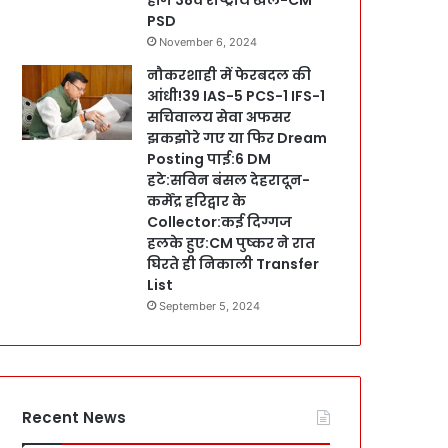
PSD
November 6, 2024
नौकरशाही में फेरबदल की
आंधी!39 IAS-5 PCS-1 IFS-1
सचिवालय सेवा अफसर
झकझोरे गए या फिर Dream
Posting पाई:6 DM
हटे:सविन बंसल देहरादून-
कर्मेंद्र हरिद्वार के
Collector:कई दिग्गज
हलके हुए:CM पुष्कर ने रात
घिरते ही निकाली Transfer
List
September 5, 2024
Recent News