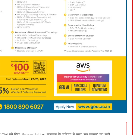
े CM को दिया Presentation:सरकार के मुखिया ने कहा,`नए कानूनों का सही