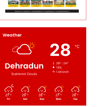
Weather
28
℃
Dehradun
28º - 24º
78%
1.48 km/h
Scattered Clouds
27
29
28
27
28
℃
℃
℃
℃
℃
Fri
Sat
Sun
Mon
Tue