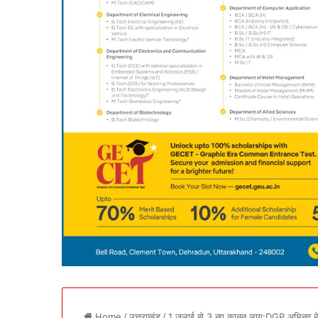
Home
/
उत्तराखंड
/
1 जुलाई से 3 नए कानून लागू:DGP अभिनव न