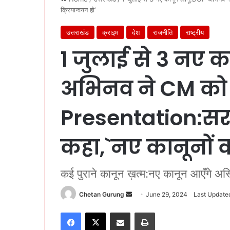
क्रियान्वयन हो’
उत्तराखंड
क्राइम
देश
राजनीति
राष्ट्रीय
1 जुलाई से 3 नए 
अभिनव ने CM को 
Presentation:सरक
कहा,`नए कानूनों क
कई पुराने कानून ख़त्म:नए कानून आएँगे अस्ति
Chetan Gurung
S
June 29, 2024
Last Update
e
Facebook
X
Share via Email
Print
n