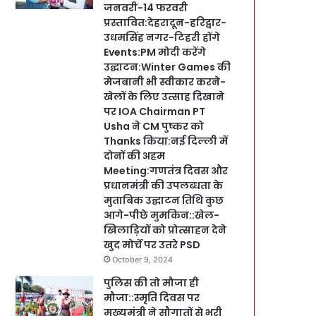
जनवरी-14 फरवरी
प्रस्तावित:देहरादून-हरिद्वार-
उधमसिंह नगर-टिहरी होंगे
Events:PM मोदी करेंगे
उद्घाटन:Winter Games की
मेजबानी भी स्वीकार करने-
खेलों के लिए उत्साह दिखाने
पर IOA Chairman PT
Usha ने CM पुष्कर को
Thanks किया:नई दिल्ली में
दोनों की अहम
Meeting:गणतंत्र दिवस और
प्रधानमंत्री की उपलब्धता के
मुताबिक उद्घाटन तिथि कुछ
आगे-पीछे मुमकिन::खेल-
खिलाड़ियों को प्रोत्साहन देने
खुद मोर्चे पर उतरे PSD
October 9, 2024
पुलिस की तो मौजा ही
मौजा::स्मृति दिवस पर
मुख्यमंत्री ने सौगातों से भरी