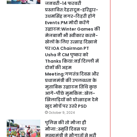
जनवरी-14 फरवरी
प्रस्तावित:देहरादून-हरिद्वार-
उधमसिंह नगर-टिहरी होंगे
Events:PM मोदी करेंगे
उद्घाटन:Winter Games की
मेजबानी भी स्वीकार करने-
खेलों के लिए उत्साह दिखाने
पर IOA Chairman PT
Usha ने CM पुष्कर को
Thanks किया:नई दिल्ली में
दोनों की अहम
Meeting:गणतंत्र दिवस और
प्रधानमंत्री की उपलब्धता के
मुताबिक उद्घाटन तिथि कुछ
आगे-पीछे मुमकिन::खेल-
खिलाड़ियों को प्रोत्साहन देने
खुद मोर्चे पर उतरे PSD
October 9, 2024
पुलिस की तो मौजा ही
मौजा::स्मृति दिवस पर
मुख्यमंत्री ने सौगातों से भरी