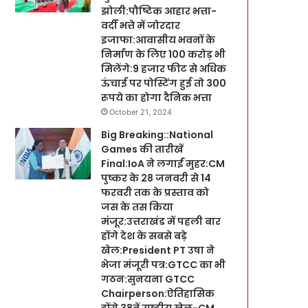
झोली:पौष्टिक आहार भत्ता-
वर्दी भत्ते में जोरदार
इजाफा:आवासीय भवनों के
निर्माण के लिए 100 करोड़ भी
मिलेंगे:9 हजार फीट से अधिक
ऊंचाई पर पोस्टिंग हुई तो 300
रूपये का होगा दैनिक भत्ता
October 21, 2024
Big Breaking::National
Games की तारीखें
Final:IoA ने लगाईं मुहर:CM
पुष्कर के 28 जनवरी से 14
फरवरी तक के प्रस्ताव को
जस के तस किया
मंजूर:उत्तराखंड में पहली बार
होंगे देश के सबसे बड़े
खेल:President PT उषा ने
भेजा मंजूरी पत्र:GTCC का भी
गठन:सुनयना GTCC
Chairperson:ऐतिहासिक
होंगे 38वें राष्ट्रीय खेल-CM