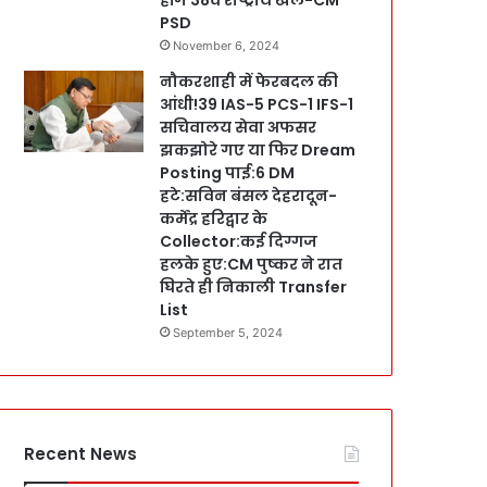
PSD
November 6, 2024
नौकरशाही में फेरबदल की
आंधी!39 IAS-5 PCS-1 IFS-1
सचिवालय सेवा अफसर
झकझोरे गए या फिर Dream
Posting पाई:6 DM
हटे:सविन बंसल देहरादून-
कर्मेंद्र हरिद्वार के
Collector:कई दिग्गज
हलके हुए:CM पुष्कर ने रात
घिरते ही निकाली Transfer
List
September 5, 2024
Recent News