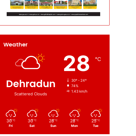
Weather
28
℃
Dehradun
30º - 24º
74%
1.43 km/h
Scattered Clouds
30
30
28
28
25
℃
℃
℃
℃
℃
Fri
Sat
Sun
Mon
Tue