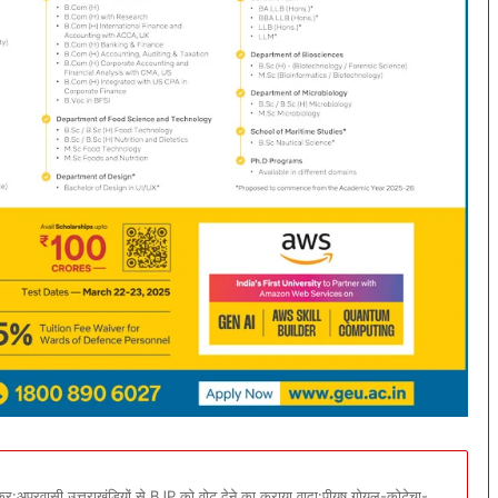
कर:अप्रवासी उत्तराखंडियों से BJP को वोट देने का कराया वादा:पीयूष गोयल-कोटेचा-