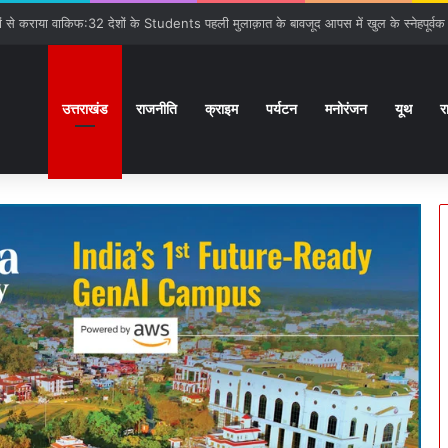
गात:बनबसा रेलवे स्टेशन पर रुकेगी अछनेरा-टनकपुर Express
उत्तराखंड
राजनीति
क्राइम
पर्यटन
मनोरंजन
यूथ
र