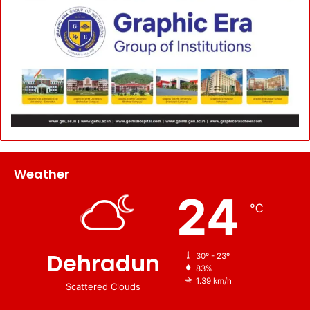
Weather
24
℃
Dehradun
30º - 23º
83%
1.39 km/h
Scattered Clouds