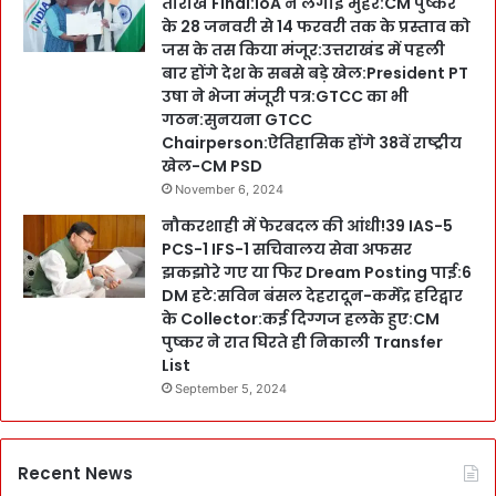
तारीखें Final:IoA ने लगाईं मुहर:CM पुष्कर
के 28 जनवरी से 14 फरवरी तक के प्रस्ताव को
जस के तस किया मंजूर:उत्तराखंड में पहली
बार होंगे देश के सबसे बड़े खेल:President PT
उषा ने भेजा मंजूरी पत्र:GTCC का भी
गठन:सुनयना GTCC
Chairperson:ऐतिहासिक होंगे 38वें राष्ट्रीय
खेल-CM PSD
November 6, 2024
नौकरशाही में फेरबदल की आंधी!39 IAS-5
PCS-1 IFS-1 सचिवालय सेवा अफसर
झकझोरे गए या फिर Dream Posting पाई:6
DM हटे:सविन बंसल देहरादून-कर्मेंद्र हरिद्वार
के Collector:कई दिग्गज हलके हुए:CM
पुष्कर ने रात घिरते ही निकाली Transfer
List
September 5, 2024
Recent News