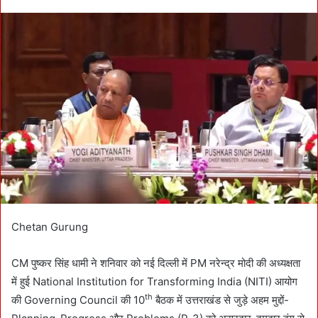
n
d
a
n
e
m
a
i
l
Chetan Gurung
CM पुष्कर सिंह धामी ने शनिवार को नई दिल्ली में PM नरेन्द्र मोदी की अध्यक्षता
में हुई National Institution for Transforming India (NITI) आयोग
th
की Governing Council की 10
बैठक में उत्तराखंड से जुड़े अहम मुद्दों-