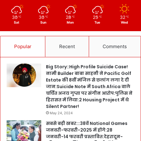
30
30
28
25
32
℃
℃
℃
℃
℃
Sat
Sun
Mon
Tue
Wed
Popular
Recent
Comments
Big Story::High Profile Suicide Case!
नामी Builder बाबा साहनी ने Pacific Golf
Estate की 8वीं मंजिल से छलांग लगा दे दी
जान:Suicide Note में South Africa वाले
चर्चित अजय गुप्ता पर संगीन आरोप:पुलिस ने
हिरासत में लिया:2 Housing Project में थे
Silent Partner!
May 24, 2024
सबसे बड़ी खबर:::38वें National Games
जनवरी-फरवरी-2025 में होंगे:28
जनवरी-14 फरवरी प्रस्तावित:देहरादून-