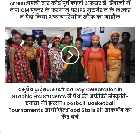
:
Arrest:पहली बार कोई पूर्व फौजी अफसर बे-ईमानी में
जि
नपा:CM पुष्कर के फरमान पर IPS मुरुगेशन के लश्कर
ला
ने पैदा किया भ्रष्टाचारियों में खौफ का माहौल
सै
नि
व
क
सु
क
धे
ल्या
व
ण
कु
अ
टुं
धि
ब
का
क
री
म
C
वसुधेव कुटुंबकम!Africa Day Celebration in
!
o
Graphic Era:Students ने पेश की अफ्रीकी संस्कृति-
A
l
f
एकता की झलक:Football-Basketball
o
r
Tournaments आयोजित:Food Stalls भी आकर्षण का
n
i
केंद्र बने
e
c
l
a
(
D
R