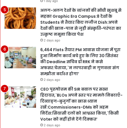
1 day ago
अलग-अलग देशों के व्यंजनों की सोंधी खुशबू से
महका Graphic Era Campus:8 देशों के
Students ने तैयार किए लजीज Dish:अपने
देशों की खान-पान से जुड़ी संस्कृति-परंपरा का
उत्कृष्ट नमूना किया पेश
2 days ago
6,464 Flats तैयार:PM आवास योजना में पूरा
हुआ निर्माण कार्य:बचे हुए के लिए 30 सितंबर
की Deadline:सचिव डॉ RRK ने कसे
अफसर:चेताया,`न लापरवाही न गुणवत्ता संग
सम्झौता बर्दाश्त होगा’
2 days ago
CEO पुरुषोत्तम की SIR बवाल पर सख्त
हिदायत,`BLOs अपने स्तर पर मामले निबटाएँ-
दिव्याङ्ग-बुजुर्गों का खास ध्यान
रखें:Commissioners-DMs को अहम
निर्देश:सियासी दलों को आश्वस्त किया,`किसी
Voter को नहीं होने देंगे दिक्कत’
2 days ago