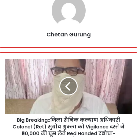
Chetan Gurung
B
i
g
B
r
e
a
k
i
Big Breaking::जिला सैनिक कल्याण अधिकारी
n
Colonel (Ret) सुबोध शुक्ला को Vigilance दस्ते ने
g
:
₹50,000 की घूस लेते Red Handed दबोचा-