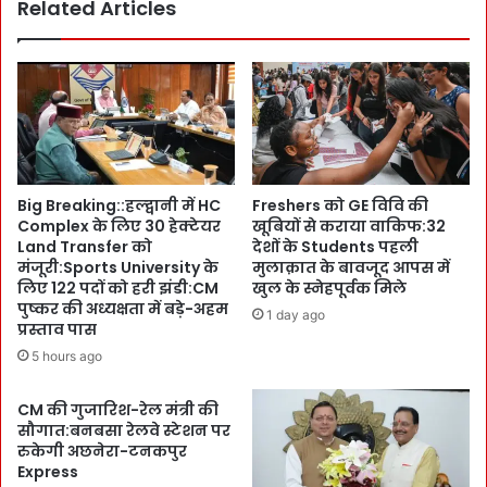
Related Articles
a
e
y
t
C
)
e
सु
l
बो
e
ध
b
शु
r
क्ला
a
Big Breaking::हल्द्वानी में HC
Freshers को GE विवि की
को
t
Complex के लिए 30 हेक्टेयर
खूबियों से कराया वाकिफ:32
V
i
Land Transfer को
देशों के Students पहली
i
o
मंजूरी:Sports University के
मुलाक़ात के बावजूद आपस में
g
n
लिए 122 पदों को हरी झंडी:CM
खुल के स्नेहपूर्वक मिले
i
i
पुष्कर की अध्यक्षता में बड़े-अहम
1 day ago
l
n
प्रस्ताव पास
a
G
5 hours ago
n
r
c
a
CM की गुजारिश-रेल मंत्री की
e
p
सौगात:बनबसा रेलवे स्टेशन पर
द
h
रुकेगी अछनेरा-टनकपुर
स्ते
i
Express
ने
c