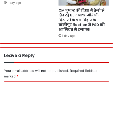
1 day ago
₹
E
5
CM पुष्कर की दिशा में तेजी से
r
0
दौड़ रहे BJP MPs-मंत्रियों-
a
,
दिग्गजों के पग:बिहार के
:
बांकीपुर Election से PSD की
0
S
अहमियत में इजाफा!
0
t
0
1 day ago
u
की
d
घू
e
स
n
Leave a Reply
ले
t
ते
s
R
ने
Your email address will not be published.
Required fields are
e
पे
marked
*
d
श
H
की
C
a
अ
o
n
फ्री
d
की
m
e
सं
m
d
स्कृ