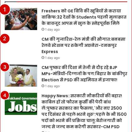
Freshers को GE विवि की खूबियों से कराया
वाकिफ:32 देशों के Students पहली मुलाक़ात
के बावजूद आपस में खुल के स्नेहपूर्वक मिले
1 day ago
CM की गुजारिश-रेल मंत्री की सौगात:बनबसा
रेलवे स्टेशन पर रुकेगी अछनेरा-टनकपुर
Express
1 day ago
CM पुष्कर की दिशा में तेजी से दौड़ रहे BJP
MPs-मंत्रियों-दिग्गजों के पग:बिहार के बांकीपुर
Election से PSD की अहमियत में इजाफा!
1 day ago
Happy News::सरकारी नौकरियों की बहार!
काबिल हों तो फौरन कुर्सी की पेटी बांध
लें:पुष्कर सरकार का फैसला,`और नए 2500
पद दिसंबर से पहले भरने शुरू’:पहले के भी 1500
पदों को भरने की प्रक्रिया चालू:बेरोजगारी को
जल्द से जल्द कम करेगी सरकार-CM PSD