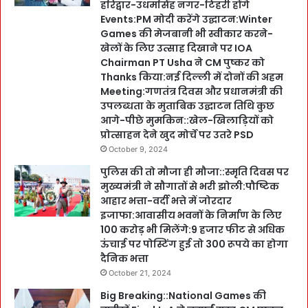
हरिद्वार-उधमसिंह नगर-टिहरी होंगे
Events:PM मोदी करेंगे उद्घाटन:Winter
Games की मेजबानी भी स्वीकार करने-
खेलों के लिए उत्साह दिखाने पर IOA
Chairman PT Usha ने CM पुष्कर को
Thanks किया:नई दिल्ली में दोनों की अहम
Meeting:गणतंत्र दिवस और प्रधानमंत्री की
उपलब्धता के मुताबिक उद्घाटन तिथि कुछ
आगे-पीछे मुमकिन::खेल-खिलाड़ियों को
प्रोत्साहन देने खुद मोर्चे पर उतरे PSD
October 9, 2024
पुलिस की तो मौजा ही मौजा::स्मृति दिवस पर
मुख्यमंत्री ने सौगातों से भरी झोली:पौष्टिक
आहार भत्ता-वर्दी भत्ते में जोरदार
इजाफा:आवासीय भवनों के निर्माण के लिए
100 करोड़ भी मिलेंगे:9 हजार फीट से अधिक
ऊंचाई पर पोस्टिंग हुई तो 300 रूपये का होगा
दैनिक भत्ता
October 21, 2024
Big Breaking::National Games की