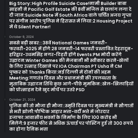
Big Story::High Profile Suicide Case!नामी Builder बाबा
साहनी ने Pacific Golf Estate की 8वीं मंजिल से छलांग लगा दे
दी जान:Suicide Note में South Africa वाले चर्चित अजय गुप्ता
पर संगीन आरोप:पुलिस ने हिरासत में लिया:2 Housing Project
में थे Silent Partner!
October 9, 2024
सबसे बड़ी खबर:::38वें National Games जनवरी-
फरवरी-2025 में होंगे:28 जनवरी-14 फरवरी प्रस्तावित:देहरादून-
हरिद्वार-उधमसिंह नगर-टिहरी होंगे Events:PM मोदी करेंगे
उद्घाटन:Winter Games की मेजबानी भी स्वीकार करने-खेलों
के लिए उत्साह दिखाने पर IOA Chairman PT Usha ने CM
पुष्कर को Thanks किया:नई दिल्ली में दोनों की अहम
Meeting:गणतंत्र दिवस और प्रधानमंत्री की उपलब्धता के
मुताबिक उद्घाटन तिथि कुछ आगे-पीछे मुमकिन::खेल-खिलाड़ियों
को प्रोत्साहन देने खुद मोर्चे पर उतरे PSD
October 21, 2024
पुलिस की तो मौजा ही मौजा::स्मृति दिवस पर मुख्यमंत्री ने सौगातों
से भरी झोली:पौष्टिक आहार भत्ता-वर्दी भत्ते में जोरदार
इजाफा:आवासीय भवनों के निर्माण के लिए 100 करोड़ भी
मिलेंगे:9 हजार फीट से अधिक ऊंचाई पर पोस्टिंग हुई तो 300 रूपये
का होगा दैनिक भत्ता