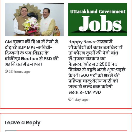
i
r
n
s
e
h
S
i
h
p
o
लें
p
’
CM पुष्कर की दिशा में तेजी से
Happy News::सरकारी
:
:
दौड़ रहे BJP MPs-मंत्रियों-
नौकरियों की बहार!काबिल हों
न
दिग्गजों के पग:बिहार के
तो फौरन कुर्सी की पेटी बांध
सं
ई
बांकीपुर Election से PSD की
लें:पुष्कर सरकार का
प
अहमियत में इजाफा!
फैसला,`और नए 2500 पद
श
र्क
दिसंबर से पहले भरने शुरू’:पहले
रा
यो
23 hours ago
के भी 1500 पदों को भरने की
ब
ज
प्रक्रिया चालू:बेरोजगारी को
नी
ना
जल्द से जल्द कम करेगी
ति
की
सरकार-CM PSD
-
ह
1 day ago
2
र
0
म
2
ही
5
ने
Leave a Reply
में
स