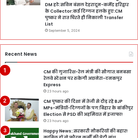
DM हटे:सविन बंसल देहरादून-कर्मेंद्र हरिद्वार
के Collector:कई दिग्गज हलके हुए:CM
पुष्कर ने रात घिरते ही निकाली Transfer
List
September 5, 2024
Recent News
CM की गुजारिश-रेल मंत्री की सौगात:बनबसा
रेलवे स्टेशन पर रुकेगी अछनेरा-टनकपुर
Express
23 hours ago
CM पुष्कर की दिशा में तेजी से दौड़ रहे BJP
MPs-मंत्रियों-दिग्गजों के पग:बिहार के बांकीपुर
Election से PSD की अहमियत में इजाफा!
23 hours ago
Happy News::सरकारी नौकरियों की बहार!
काबिल हों तो फौरन कुर्सी की पेटी बांध