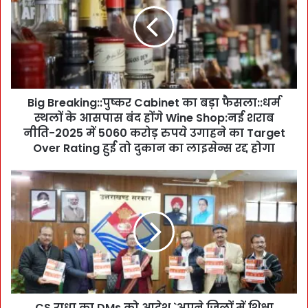
g
B
r
e
a
k
i
Big Breaking::पुष्कर Cabinet का बड़ा फैसला::धर्म
n
स्थलों के आसपास बंद होंगे Wine Shop:नई शराब
g
:
नीति-2025 में 5060 करोड़ रुपये उगाहने का Target
:
Over Rating हुई तो दुकान का लाइसेन्स रद्द होगा
पु
ष्क
C
र
S
C
रा
a
धा
b
का
i
D
n
M
e
s
t
को
का
CS राधा का DMs को आदेश,`अपने जिलों में शिक्षा
आ