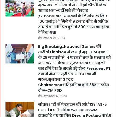
मुख्यमंत्री ने सौगातों से भरी झोली:पौष्टिक
आहार भत्ता-वर्दी भत्ते में जोरदार
इजाफा:आवासीय भवनों के निर्माण के लिए
100 करोड़ भी मिलेंगे:9 हजार फीट से अधिक
ऊंचाई पर पोस्टिंग हुई तो 300 रूपये का होगा
दैनिक भत्ता
October 21, 2024
Big Breaking::National Games की
तारीखें Final:IoA ने लगाईं मुहर:CM पुष्कर
के 28 जनवरी से 14 फरवरी तक के प्रस्ताव को
जस के तस किया मंजूर:उत्तराखंड में पहली
बार होंगे देश के सबसे बड़े खेल:President PT
उषा ने भेजा मंजूरी पत्र:GTCC का भी
गठन:सुनयना GTCC
Chairperson:ऐतिहासिक होंगे 38वें राष्ट्रीय
खेल-CM PSD
November 6, 2024
नौकरशाही में फेरबदल की आंधी!39 IAS-5
PCS-1 IFS-1 सचिवालय सेवा अफसर
झकझोरे गए या फिर Dream Posting पाई:6