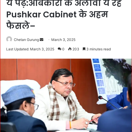
ये पढ़ें:आबकारी के अलावा ये रहे
Pushkar Cabinet के अहम
फैसले–
Chetan Gurung
S
March 3, 2025
e
Last Updated: March 3, 2025
0
203
3 minutes read
n
d
a
n
e
m
a
i
l