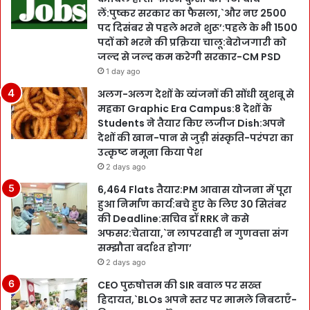
लें:पुष्कर सरकार का फैसला,`और नए 2500
पद दिसंबर से पहले भरने शुरू’:पहले के भी 1500
पदों को भरने की प्रक्रिया चालू:बेरोजगारी को
जल्द से जल्द कम करेगी सरकार-CM PSD
1 day ago
अलग-अलग देशों के व्यंजनों की सोंधी खुशबू से
महका Graphic Era Campus:8 देशों के
Students ने तैयार किए लजीज Dish:अपने
देशों की खान-पान से जुड़ी संस्कृति-परंपरा का
उत्कृष्ट नमूना किया पेश
2 days ago
6,464 Flats तैयार:PM आवास योजना में पूरा
हुआ निर्माण कार्य:बचे हुए के लिए 30 सितंबर
की Deadline:सचिव डॉ RRK ने कसे
अफसर:चेताया,`न लापरवाही न गुणवत्ता संग
सम्झौता बर्दाश्त होगा’
2 days ago
CEO पुरुषोत्तम की SIR बवाल पर सख्त
हिदायत,`BLOs अपने स्तर पर मामले निबटाएँ-