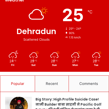
25
℃
Dehradun
25º - 24º
90%
1.15 km/h
Scattered Clouds
24
29
28
27
28
℃
℃
℃
℃
℃
Fri
Sat
Sun
Mon
Tue
Popular
Recent
Comments
Big Story::High Profile Suicide Case!
नामी Builder बाबा साहनी ने Pacific Golf