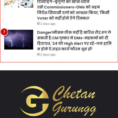
दिव्याङ्ग-बुजुर्गों का खास ध्यान
रखें:Commissioners-DMs को अहम
निर्देश:सियासी दलों को आश्वस्त किया,`किसी
Voter को नहीं होने देंगे दिक्कत’
2 days ago
Danger!मौसम ठीक नहीं है:बारिश रौद्र रूप ले
सकती है:CM पुष्कर ने DMs-महकमों को दी
हिदायत,`24 घंटे High Alert पर रहें-जन हानि
न होने दें:राहत कार्य फौरन शुरू हों’
2 days ago