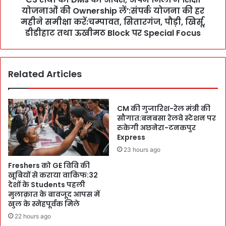
ब
योजनाओं की Ownership लें’:संपर्क योजना की हर
दे
ड़ा
श
महीने समीक्षा करें:चम्पावत, सितारगंज, पौड़ी, खिर्सू,
फै
,
डीडीहाट तथा ऊखीमठ Block पर Special Focus
स
`
ला
अ
:
प
:
Related Articles
ने
ध
जि
र्म
लों
स्थ
में
CM की गुजारिश-रेल मंत्री की
लों
शि
सौगात:बनबसा रेलवे स्टेशन पर
के
क्षा
रुकेगी अछनेरा-टनकपुर
आ
Express
यो
स
ज
23 hours ago
पा
ना
Freshers को GE विवि की
स
ओं
खूबियों से कराया वाकिफ:32
बं
की
देशों के Students पहली
द
O
मुलाक़ात के बावजूद आपस में
हों
w
खुल के स्नेहपूर्वक मिले
गे
n
22 hours ago
W
e