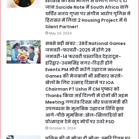
Estate की 8वीं मंजिल से छलांग लगा दे दी
जान:Suicide Note में South Africa वाले
चर्चित अजय गुप्ता पर संगीन आरोप:पुलिस ने
हिरासत में लिया:2 Housing Project में थे
Silent Partner!
May 24, 2024
सबसे बड़ी खबर:::38वें National Games
जनवरी-फरवरी-2025 में होंगे:28
जनवरी-14 फरवरी प्रस्तावित:देहरादून-
हरिद्वार-उधमसिंह नगर-टिहरी होंगे
Events:PM मोदी करेंगे उद्घाटन:Winter
Games की मेजबानी भी स्वीकार करने-
खेलों के लिए उत्साह दिखाने पर IOA
Chairman PT Usha ने CM पुष्कर को
Thanks किया:नई दिल्ली में दोनों की अहम
Meeting:गणतंत्र दिवस और प्रधानमंत्री की
उपलब्धता के मुताबिक उद्घाटन तिथि कुछ
आगे-पीछे मुमकिन::खेल-खिलाड़ियों को
प्रोत्साहन देने खुद मोर्चे पर उतरे PSD
October 9, 2024
पुलिस की तो मौजा ही मौजा::स्मृति दिवस पर