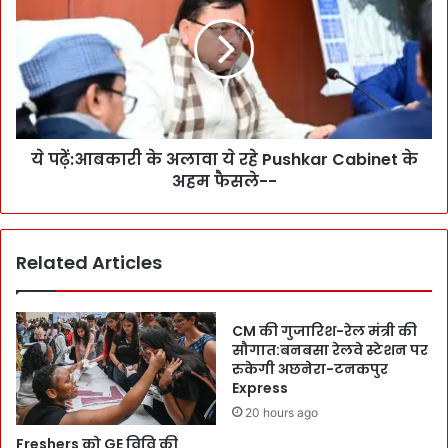
i
ढ़ें
c
:
e
आ
A
ब
c
का
t
री
i
के
o
ये पढ़ें:आबकारी के अलावा ये रहे Pushkar Cabinet के
अ
n
अहम फैसले--
ला
:
वा
I
ये
n
र
Related Articles
t
हे
e
P
r
u
S
s
CM की गुजारिश-रेल मंत्री की
t
h
सौगात:बनबसा रेलवे स्टेशन पर
a
रुकेगी अछनेरा-टनकपुर
k
Express
t
a
e
r
20 hours ago
गा
C
Freshers को GE विवि की