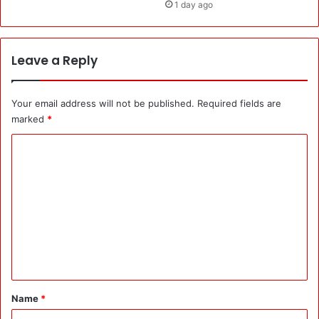
1 day ago
r
r
e
s
Leave a Reply
t
Your email address will not be published.
Required fields are
marked
*
C
o
m
m
e
n
t
*
Name
*