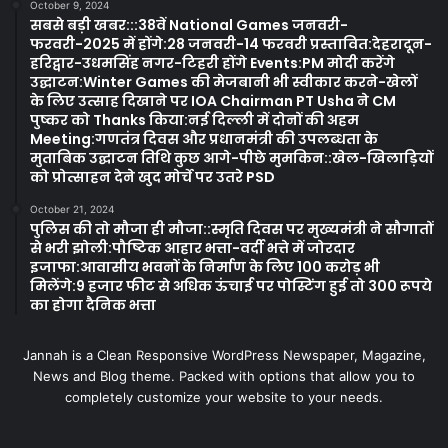
October 9, 2024
सबसे बड़ी खबर:::38वें National Games जनवरी-
फरवरी-2025 में होंगे:28 जनवरी-14 फरवरी प्रस्तावित:देहरादून-
हरिद्वार-उधमसिंह नगर-टिहरी होंगे Events:PM मोदी करेंगे
उद्घाटन:Winter Games की मेजबानी भी स्वीकार करने-खेलों
के लिए उत्साह दिखाने पर IOA Chairman PT Usha ने CM
पुष्कर को Thanks किया:नई दिल्ली में दोनों की अहम
Meeting:गणतंत्र दिवस और प्रधानमंत्री की उपलब्धता के
मुताबिक उद्घाटन तिथि कुछ आगे-पीछे मुमकिन::खेल-खिलाड़ियों
को प्रोत्साहन देने खुद मोर्चे पर उतरे PSD
October 21, 2024
पुलिस की तो मौजा ही मौजा::स्मृति दिवस पर मुख्यमंत्री ने सौगातों
से भरी झोली:पौष्टिक आहार भत्ता-वर्दी भत्ते में जोरदार
इजाफा:आवासीय भवनों के निर्माण के लिए 100 करोड़ भी
मिलेंगे:9 हजार फीट से अधिक ऊंचाई पर पोस्टिंग हुई तो 300 रूपये
का होगा दैनिक भत्ता
Jannah is a Clean Responsive WordPress Newspaper, Magazine,
News and Blog theme. Packed with options that allow you to
completely customize your website to your needs.