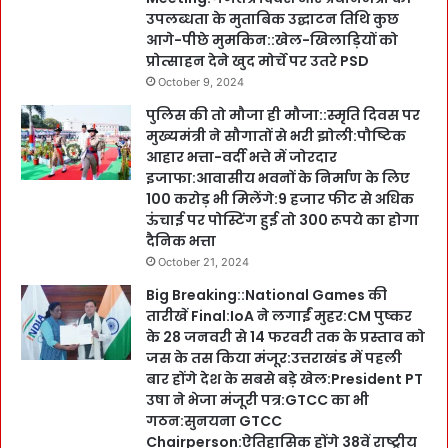
उपलब्धता के मुताबिक उद्घाटन तिथि कुछ
आगे-पीछे मुमकिन::खेल-खिलाड़ियों को
प्रोत्साहन देने खुद मोर्चे पर उतरे PSD
October 9, 2024
पुलिस की तो मौजा ही मौजा::स्मृति दिवस पर
मुख्यमंत्री ने सौगातों से भरी झोली:पौष्टिक
आहार भत्ता-वर्दी भत्ते में जोरदार
इजाफा:आवासीय भवनों के निर्माण के लिए
100 करोड़ भी मिलेंगे:9 हजार फीट से अधिक
ऊंचाई पर पोस्टिंग हुई तो 300 रूपये का होगा
दैनिक भत्ता
October 21, 2024
Big Breaking::National Games की
तारीखें Final:IoA ने लगाईं मुहर:CM पुष्कर
के 28 जनवरी से 14 फरवरी तक के प्रस्ताव को
जस के तस किया मंजूर:उत्तराखंड में पहली
बार होंगे देश के सबसे बड़े खेल:President PT
उषा ने भेजा मंजूरी पत्र:GTCC का भी
गठन:सुनयना GTCC
Chairperson:ऐतिहासिक होंगे 38वें राष्ट्रीय