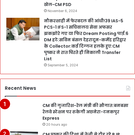
खेल-CM PSD
November 6, 2024
नौकरशाही में फेरबदल की आंधी!39 IAS-5
PCS-1 IFS-1 सचिवालय सेवा अफसर
झकझोरे गए या फिर Dream Posting पाई:6
DM हटे:सविन बंसल देहरादून-कर्मेंद्र हरिद्वार
के Collector:कई दिग्गज हलके हुए:CM
पुष्कर ने रात घिरते ही निकाली Transfer
List
September 5, 2024
Recent News
CM की गुजारिश-रेल मंत्री की सौगात:बनबसा
रेलवे स्टेशन पर रुकेगी अछनेरा-टनकपुर
Express
20 hours ago
CM पुष्कर की दिशा में तेजी से दौड़ रहे BJP