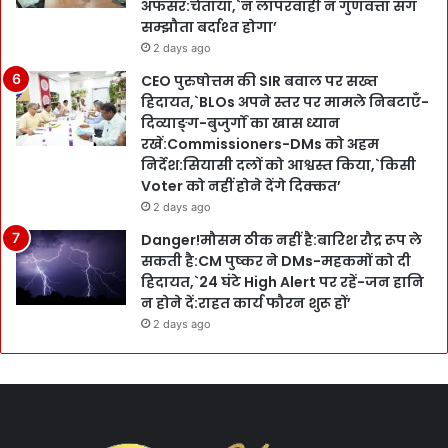
अफसर:चेताया,`न लापरवाही न गुणवत्ता संग
सम्झौता बर्दाश्त होगा’
2 days ago
CEO पुरुषोत्तम की SIR बवाल पर सख्त
हिदायत,`BLOs अपने स्तर पर मामले निबटाएँ-
दिव्याङ्ग-बुजुर्गों का खास ध्यान
रखें:Commissioners-DMs को अहम
निर्देश:सियासी दलों को आश्वस्त किया,`किसी
Voter को नहीं होने देंगे दिक्कत’
2 days ago
Danger!मौसम ठीक नहीं है:बारिश रौद्र रूप ले
सकती है:CM पुष्कर ने DMs-महकमों को दी
हिदायत,`24 घंटे High Alert पर रहें-जन हानि
न होने दें:राहत कार्य फौरन शुरू हों’
2 days ago