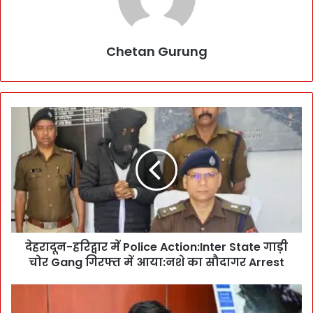
Chetan Gurung
दे
ह
रा
दू
न
-
ह
रि
द्वा
देहरादून-हरिद्वार में Police Action:Inter State गाड़ी
र
चोर Gang गिरफ्त में आया:नशे का सौदागर Arrest
में
P
o
ये
l
प