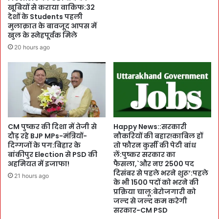
ड़ी
a
खूबियों से कराया वाकिफ:32
चो
b
देशों के Students पहली
र
i
मुलाक़ात के बावजूद आपस में
G
n
खुल के स्नेहपूर्वक मिले
a
e
20 hours ago
n
t
g
के
गि
अ
र
ह
फ्त
म
में
फै
आ
स
या
ले
CM पुष्कर की दिशा में तेजी से
Happy News::सरकारी
:
दौड़ रहे BJP MPs-मंत्रियों-
नौकरियों की बहार!काबिल हों
-
दिग्गजों के पग:बिहार के
तो फौरन कुर्सी की पेटी बांध
न
-
बांकीपुर Election से PSD की
लें:पुष्कर सरकार का
शे
अहमियत में इजाफा!
फैसला,`और नए 2500 पद
का
दिसंबर से पहले भरने शुरू’:पहले
सौ
21 hours ago
के भी 1500 पदों को भरने की
दा
प्रक्रिया चालू:बेरोजगारी को
ग
जल्द से जल्द कम करेगी
र
सरकार-CM PSD
A