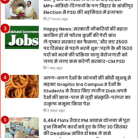
MPs-मंत्रियों-दिग्गजों के पग:बिहार के बांकीपुर
Election से PSD की अहमियत में इजाफा!
21 hours ago
Happy News::सरकारी नौकरियों की बहार!
काबिल हों तो फौरन कुर्सी की पेटी बांध
लें:पुष्कर सरकार का फैसला,`और नए 2500
पद दिसंबर से पहले भरने शुरू’:पहले के भी 1500
पदों को भरने की प्रक्रिया चालू:बेरोजगारी को
जल्द से जल्द कम करेगी सरकार-CM PSD
1 day ago
अलग-अलग देशों के व्यंजनों की सोंधी खुशबू से
महका Graphic Era Campus:8 देशों के
Students ने तैयार किए लजीज Dish:अपने
देशों की खान-पान से जुड़ी संस्कृति-परंपरा का
उत्कृष्ट नमूना किया पेश
2 days ago
6,464 Flats तैयार:PM आवास योजना में पूरा
हुआ निर्माण कार्य:बचे हुए के लिए 30 सितंबर
की Deadline:सचिव डॉ RRK ने कसे