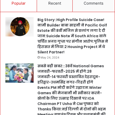
Popular
Recent
Comments
Big Story::High Profile Suicide Case!
नामी Builder बाबा साहनी ने Pacific Golf
Estate की 8वीं मंजिल से छलांग लगा दे दी
जान:Suicide Note में South Africa वाले
चर्चित अजय गुप्ता पर संगीन आरोप:पुलिस ने
हिरासत में लिया:2 Housing Project में थे
Silent Partner!
May 24, 2024
सबसे बड़ी खबर:::38वें National Games
जनवरी-फरवरी-2025 में होंगे:28
जनवरी-14 फरवरी प्रस्तावित:देहरादून-
हरिद्वार-उधमसिंह नगर-टिहरी होंगे
Events:PM मोदी करेंगे उद्घाटन:Winter
Games की मेजबानी भी स्वीकार करने-
खेलों के लिए उत्साह दिखाने पर IOA
Chairman PT Usha ने CM पुष्कर को
Thanks किया:नई दिल्ली में दोनों की अहम
Meeting:गणतंत्र दिवस और प्रधानमंत्री की