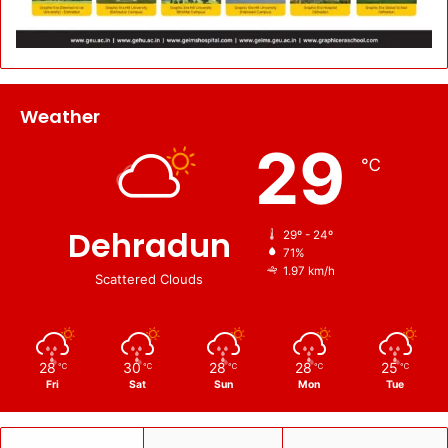
Weather
29
℃
Dehradun
29º - 24º
71%
1.97 km/h
Scattered Clouds
28
30
28
28
25
℃
℃
℃
℃
℃
Fri
Sat
Sun
Mon
Tue