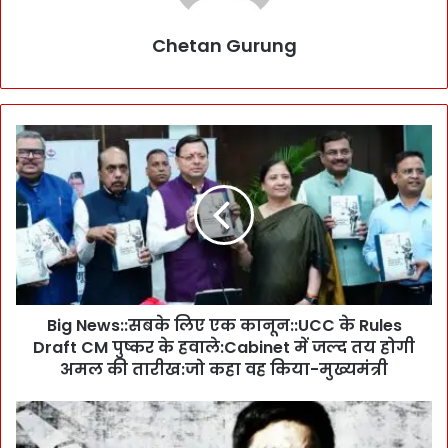
Chetan Gurung
B
i
g
N
e
w
s
:
:
Big News::सबके लिए एक कानून::UCC के Rules
स
Draft CM पुष्कर के हवाले:Cabinet में जल्द तय होगी
ब
के
अमल की तारीख:जो कहा वह किया-मुख्यमंत्री
लि
ए
B
ए
r