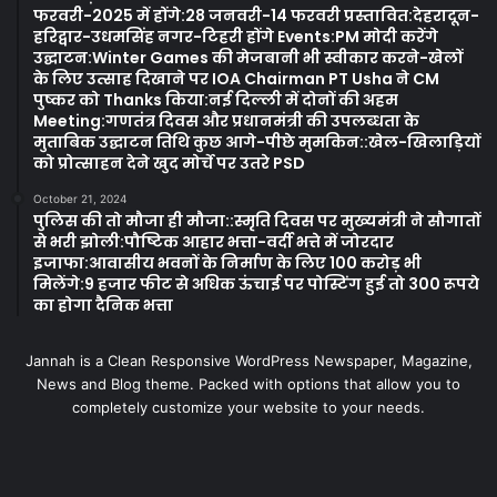
फरवरी-2025 में होंगे:28 जनवरी-14 फरवरी प्रस्तावित:देहरादून-
हरिद्वार-उधमसिंह नगर-टिहरी होंगे Events:PM मोदी करेंगे
उद्घाटन:Winter Games की मेजबानी भी स्वीकार करने-खेलों
के लिए उत्साह दिखाने पर IOA Chairman PT Usha ने CM
पुष्कर को Thanks किया:नई दिल्ली में दोनों की अहम
Meeting:गणतंत्र दिवस और प्रधानमंत्री की उपलब्धता के
मुताबिक उद्घाटन तिथि कुछ आगे-पीछे मुमकिन::खेल-खिलाड़ियों
को प्रोत्साहन देने खुद मोर्चे पर उतरे PSD
October 21, 2024
पुलिस की तो मौजा ही मौजा::स्मृति दिवस पर मुख्यमंत्री ने सौगातों
से भरी झोली:पौष्टिक आहार भत्ता-वर्दी भत्ते में जोरदार
इजाफा:आवासीय भवनों के निर्माण के लिए 100 करोड़ भी
मिलेंगे:9 हजार फीट से अधिक ऊंचाई पर पोस्टिंग हुई तो 300 रूपये
का होगा दैनिक भत्ता
Jannah is a Clean Responsive WordPress Newspaper, Magazine,
News and Blog theme. Packed with options that allow you to
completely customize your website to your needs.