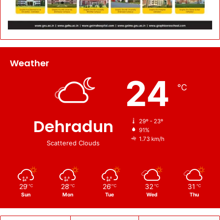
Weather
24
℃
Dehradun
29º - 23º
91%
1.73 km/h
Scattered Clouds
29
28
26
32
31
℃
℃
℃
℃
℃
Sun
Mon
Tue
Wed
Thu