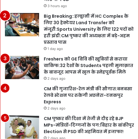
3 hours ago
Big Breaking::हल्द्वानी में HC Complex के
लिए 30 हेक्टेयर Land Transfer को
मंजूरी:Sports University के लिए 122 पदों को
हरी झंडी:CM पुष्कर की अध्यक्षता में बड़े-अहम
प्रस्ताव पास
1 day ago
Freshers को GE विवि की खूबियों से कराया
वाकिफ:32 देशों के Students पहली मुलाक़ात
के बावजूद आपस में खुल के स्नेहपूर्वक मिले
2 days ago
CM की गुजारिश-रेल मंत्री की सौगात:बनबसा
रेलवे स्टेशन पर रुकेगी अछनेरा-टनकपुर
Express
2 days ago
CM पुष्कर की दिशा में तेजी से दौड़ रहे BJP
MPs-मंत्रियों-दिग्गजों के पग:बिहार के बांकीपुर
Election से PSD की अहमियत में इजाफा!
2 days ago