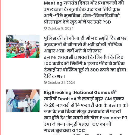
Meeting:गणतंत्र दिवस और प्रधानमंत्री की
उपलब्धता के मुताबिक उद्घाटन तिथि कुछ
आगे-पीछे मुमकिन::खेल-खिलाड़ियों को
प्रोत्साहन देने खुद मोर्चे पर उतरे PSD
October 9, 2024
पुलिस की तो मौजा ही मौजा::स्मृति दिवस पर
मुख्यमंत्री ने सौगातों से भरी झोली:पौष्टिक
आहार भत्ता-वर्दी भत्ते में जोरदार
इजाफा:आवासीय भवनों के निर्माण के लिए
100 करोड़ भी मिलेंगे:9 हजार फीट से अधिक
ऊंचाई पर पोस्टिंग हुई तो 300 रूपये का होगा
दैनिक भत्ता
October 21, 2024
Big Breaking::National Games की
तारीखें Final:IoA ने लगाईं मुहर:CM पुष्कर
के 28 जनवरी से 14 फरवरी तक के प्रस्ताव को
जस के तस किया मंजूर:उत्तराखंड में पहली
बार होंगे देश के सबसे बड़े खेल:President PT
उषा ने भेजा मंजूरी पत्र:GTCC का भी
गठन:सुनयना GTCC