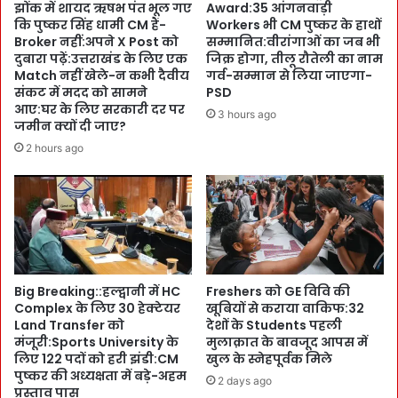
झोंक में शायद ऋषभ पंत भूल गए
Award:35 आंगनवाड़ी
पु
ण
कि पुष्कर सिंह धामी CM हैं-
Workers भी CM पुष्कर के हाथों
ष्क
के
Broker नहीं:अपने X Post को
सम्मानित:वीरांगाओं का जब भी
र
D
दुबारा पढ़ें:उत्तराखंड के लिए एक
जिक्र होगा, तीलू रौतेली का नाम
के
i
Match नहीं खेले-न कभी दैवीय
गर्व-सम्मान से लिया जाएगा-
ह
संकट में मदद को सामने
PSD
r
आए:घर के लिए सरकारी दर पर
वा
e
3 hours ago
जमीन क्यों दी जाए?
ले
c
:
t
2 hours ago
C
o
a
r
b
की
i
कु
n
र्सी
e
भी
t
सौं
Big Breaking::हल्द्वानी में HC
Freshers को GE विवि की
में
पी
Complex के लिए 30 हेक्टेयर
खूबियों से कराया वाकिफ:32
ज
Land Transfer को
देशों के Students पहली
ल्द
मंजूरी:Sports University के
मुलाक़ात के बावजूद आपस में
त
लिए 122 पदों को हरी झंडी:CM
खुल के स्नेहपूर्वक मिले
य
पुष्कर की अध्यक्षता में बड़े-अहम
2 days ago
हो
प्रस्ताव पास