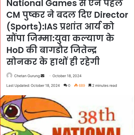
National Games से ऐन पहले
CM पुष्कर ने बदल दिए Director
(Sports):IAS प्रशांत आर्य को
सौंपा जिम्मा:युवा कल्याण के
HoD की बागडौर जितेन्द्र
सोनकर के हाथों ही रहेगी
Chetan Gurung
S
October 18, 2024
e
Last Updated: October 18, 2024
0
689
2 minutes read
n
d
a
n
e
m
a