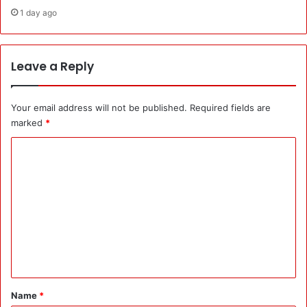
गी
1 day ago
अ
म
ल
की
Leave a Reply
ता
री
ख
Your email address will not be published.
Required fields are
:
marked
*
जो
C
क
हा
o
व
m
ह
कि
m
या
e
-
n
मु
ख्य
t
मं
*
त्री
Name
*