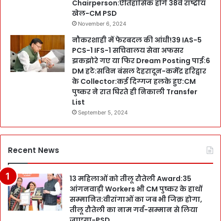
Chairperson:ऐतिहासिक होंगे 38वें राष्ट्रीय
खेल-CM PSD
November 6, 2024
नौकरशाही में फेरबदल की आंधी!39 IAS-5
PCS-1 IFS-1 सचिवालय सेवा अफसर
झकझोरे गए या फिर Dream Posting पाई:6
DM हटे:सविन बंसल देहरादून-कर्मेंद्र हरिद्वार
के Collector:कई दिग्गज हलके हुए:CM
पुष्कर ने रात घिरते ही निकाली Transfer
List
September 5, 2024
Recent News
13 महिलाओं को तीलू रौतेली Award:35
आंगनवाड़ी Workers भी CM पुष्कर के हाथों
सम्मानित:वीरांगाओं का जब भी जिक्र होगा,
तीलू रौतेली का नाम गर्व-सम्मान से लिया
जाएगा-PSD