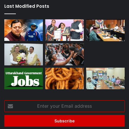
Last Modified Posts
Enter
your
Email
address