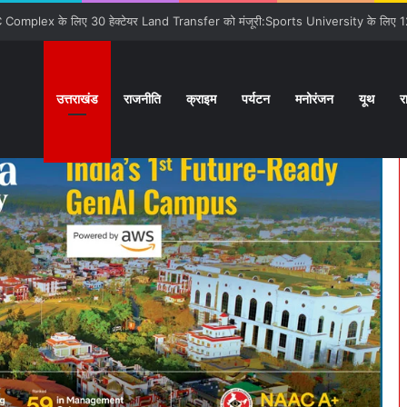
ों से कराया वाकिफ:32 देशों के Students पहली मुलाक़ात के बावजूद आपस में खुल के स्नेहपूर
उत्तराखंड
राजनीति
क्राइम
पर्यटन
मनोरंजन
यूथ
र