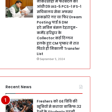
नौकरशाही में फेरबदल की
आंधी!39 IAS-5 PCS-1 IFS-1
सचिवालय सेवा अफसर
झकझोरे गए या फिर Dream
Posting पाई:6 DM
हटे:सविन बंसल देहरादून-
कर्मेंद्र हरिद्वार के
Collector:कई दिग्गज
हलके हुए:CM पुष्कर ने रात
घिरते ही निकाली Transfer
List
September 5, 2024
Recent News
Freshers को GE विवि की
खूबियों से कराया वाकिफ:32
देशों के Students पहली