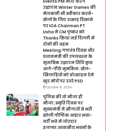
Events:PM मोदी करेंगे
उद्घाटन:Winter Games की
मेजबानी भी स्वीकार करने-
खेलों के लिए उत्साह दिखाने
पर IOA Chairman PT
Usha ने CM पुष्कर को
Thanks किया:नई दिल्ली में
दोनों की अहम
Meeting:गणतंत्र दिवस और
प्रधानमंत्री की उपलब्धता के
मुताबिक उद्घाटन तिथि कुछ
आगे-पीछे मुमकिन::खेल-
खिलाड़ियों को प्रोत्साहन देने
खुद मोर्चे पर उतरे PSD
October 9, 2024
पुलिस की तो मौजा ही
मौजा::स्मृति दिवस पर
मुख्यमंत्री ने सौगातों से भरी
झोली:पौष्टिक आहार भत्ता-
वर्दी भत्ते में जोरदार
इजाफा:आवासीय भवनों के