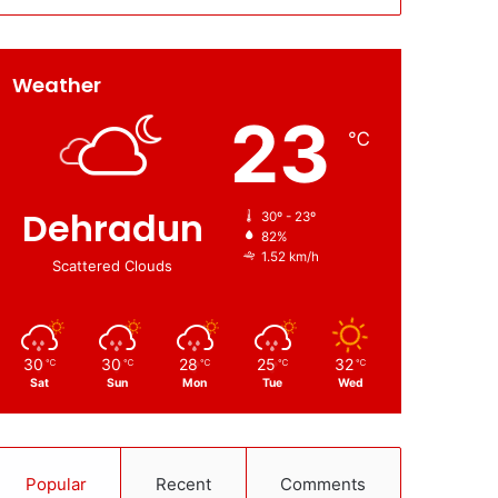
Weather
23
℃
Dehradun
30º - 23º
82%
1.52 km/h
Scattered Clouds
30
30
28
25
32
℃
℃
℃
℃
℃
Sat
Sun
Mon
Tue
Wed
Popular
Recent
Comments