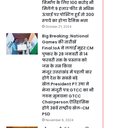
निर्माण के लिए 100 करोड़ भी
मिलेंगे:9 हजार फीट से अधिक
ऊंचाई पर पोस्टिंग हुई तो 300
रूपये का होगा दैनिक भत्ता
October 21, 2024
Big Breaking::National
Games की तारीखें
Final:IoA ने लगाईं मुहर:CM
पुष्कर के 28 जनवरी से 14
फरवरी तक के प्रस्ताव को
जस के तस किया
मंजूर:उत्तराखंड में पहली बार
होंगे देश के सबसे बड़े
खेल:President PT उषा ने
भेजा मंजूरी पत्र:GTCC का भी
गठन:सुनयना GTCC
Chairperson:ऐतिहासिक
होंगे 38वें राष्ट्रीय खेल-CM
PSD
November 6, 2024