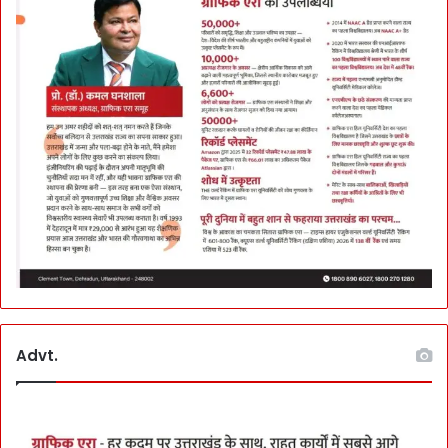
स्पा
क
रें
गे
Advt.