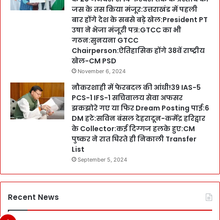
जस के तस किया मंजूर:उत्तराखंड में पहली
बार होंगे देश के सबसे बड़े खेल:President PT
उषा ने भेजा मंजूरी पत्र:GTCC का भी
गठन:सुनयना GTCC
Chairperson:ऐतिहासिक होंगे 38वें राष्ट्रीय
खेल-CM PSD
November 6, 2024
नौकरशाही में फेरबदल की आंधी!39 IAS-5
PCS-1 IFS-1 सचिवालय सेवा अफसर
झकझोरे गए या फिर Dream Posting पाई:6
DM हटे:सविन बंसल देहरादून-कर्मेंद्र हरिद्वार
के Collector:कई दिग्गज हलके हुए:CM
पुष्कर ने रात घिरते ही निकाली Transfer
List
September 5, 2024
Recent News