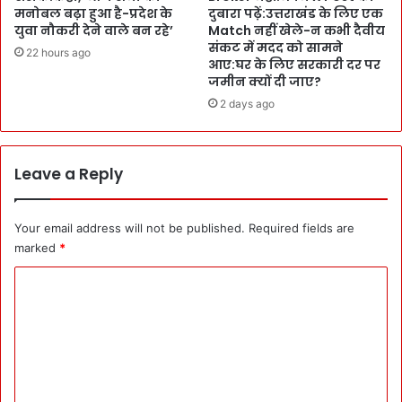
m
मनोबल बढ़ा हुआ है-प्रदेश के
दुबारा पढ़ें:उत्तराखंड के लिए एक
का
पा
युवा नौकरी देने वाले बन रहे’
Match नहीं खेले-न कभी दैवीय
र
स
संकट में मदद को सामने
22 hours ago
न
पो
आए:घर के लिए सरकारी दर पर
हीं
र्ट
जमीन क्यों दी जाए?
छो
सा
2 days ago
ड़
इ
र
ज
ही
फो
क
Leave a Reply
टो
स
तै
र
या
Your email address will not be published.
Required fields are
र
marked
*
र
खें
C
:
B
o
L
m
O
m
3
बा
e
र