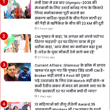
मंत्री रेखा ने इस बार Olympic-2036 की
मेजबानी के लिए उठाई काँवड़:गंगा के किनारे
लिया मनोकामना पूरी कराने का
संकल्प:बारिश-फुहारों के बीच पैदल नापी हर
की पैड़ी से ऋषिकेश के बीच की 22 KM की दूरी
3 hours ago
CM पुष्कर ने कहा,`15 अगस्त को अपने घरों पर
तिरंगा फहराएँ’:हर घर तिरंगा यात्रा में हुए
शरीक:कहा,`आज सेना का मनोबल बढ़ा हुआ
है-प्रदेश के युवा नौकरी देने वाले बन रहे’
22 hours ago
Current Affairs::Glamour के झोंक में शायद
ऋषभ पंत भूल गए कि पुष्कर सिंह धामी CM हैं-
Broker नहीं:अपने X Post को दुबारा
पढ़ें:उत्तराखंड के लिए एक Match नहीं खेले-न
कभी दैवीय संकट में मदद को सामने आए:घर के
लिए सरकारी दर पर जमीन क्यों दी जाए?
2 days ago
13 महिलाओं को तीलू रौतेली Award:35
आंगनवाड़ी Workers भी CM पुष्कर के हाथों