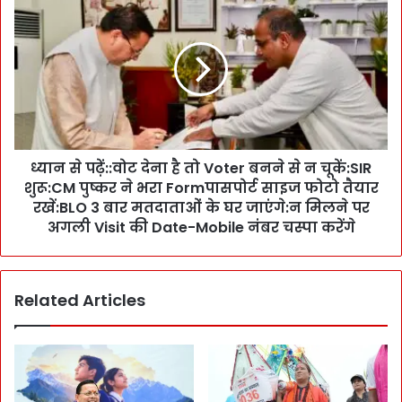
ब
न
ढ़ा
से
वा
प
-
ढ़ें
भा
:
वी
:
पी
वो
ढ़ि
ट
यों
ध्यान से पढ़ें::वोट देना है तो Voter बनने से न चूकें:SIR
दे
को
शुरू:CM पुष्कर ने भरा Formपासपोर्ट साइज फोटो तैयार
ना
सी
है
रखें:BLO 3 बार मतदाताओं के घर जाएंगे:न मिलने पर
ख
तो
अगली Visit की Date-Mobile नंबर चस्पा करेंगे
दे
V
ती
o
है
t
-
Related Articles
e
C
r
M
ब
पु
न
ष्क
ने
र
से