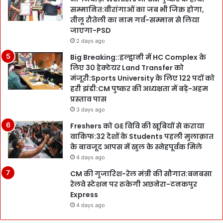
सम्मानित:वीरांगाओं का जब भी जिक्र होगा,
तीलू रौतेली का नाम गर्व-सम्मान से लिया
जाएगा-PSD
2 days ago
Big Breaking::हल्द्वानी में HC Complex के
लिए 30 हेक्टेयर Land Transfer को
मंजूरी:Sports University के लिए 122 पदों को
हरी झंडी:CM पुष्कर की अध्यक्षता में बड़े-अहम
प्रस्ताव पास
3 days ago
Freshers को GE विवि की खूबियों से कराया
वाकिफ:32 देशों के Students पहली मुलाक़ात
के बावजूद आपस में खुल के स्नेहपूर्वक मिले
4 days ago
CM की गुजारिश-रेल मंत्री की सौगात:बनबसा
रेलवे स्टेशन पर रुकेगी अछनेरा-टनकपुर
Express
4 days ago