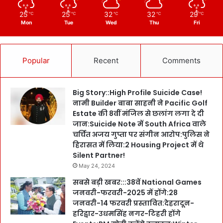
25
25
32
32
29
℃
℃
℃
℃
℃
Mon
Tue
Wed
Thu
Fri
Popular
Recent
Comments
Big Story::High Profile Suicide Case!
नामी Builder बाबा साहनी ने Pacific Golf
Estate की 8वीं मंजिल से छलांग लगा दे दी
जान:Suicide Note में South Africa वाले
चर्चित अजय गुप्ता पर संगीन आरोप:पुलिस ने
हिरासत में लिया:2 Housing Project में थे
Silent Partner!
May 24, 2024
सबसे बड़ी खबर:::38वें National Games
जनवरी-फरवरी-2025 में होंगे:28
जनवरी-14 फरवरी प्रस्तावित:देहरादून-
हरिद्वार-उधमसिंह नगर-टिहरी होंगे