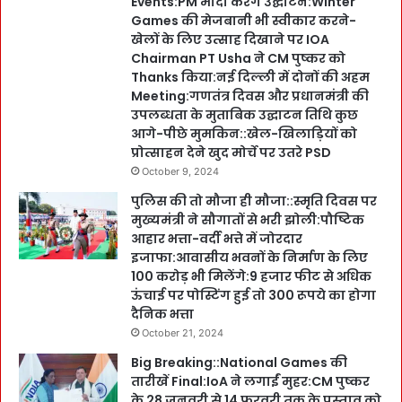
Events:PM मोदी करेंगे उद्घाटन:Winter
Games की मेजबानी भी स्वीकार करने-
खेलों के लिए उत्साह दिखाने पर IOA
Chairman PT Usha ने CM पुष्कर को
Thanks किया:नई दिल्ली में दोनों की अहम
Meeting:गणतंत्र दिवस और प्रधानमंत्री की
उपलब्धता के मुताबिक उद्घाटन तिथि कुछ
आगे-पीछे मुमकिन::खेल-खिलाड़ियों को
प्रोत्साहन देने खुद मोर्चे पर उतरे PSD
October 9, 2024
पुलिस की तो मौजा ही मौजा::स्मृति दिवस पर
मुख्यमंत्री ने सौगातों से भरी झोली:पौष्टिक
आहार भत्ता-वर्दी भत्ते में जोरदार
इजाफा:आवासीय भवनों के निर्माण के लिए
100 करोड़ भी मिलेंगे:9 हजार फीट से अधिक
ऊंचाई पर पोस्टिंग हुई तो 300 रूपये का होगा
दैनिक भत्ता
October 21, 2024
Big Breaking::National Games की
तारीखें Final:IoA ने लगाईं मुहर:CM पुष्कर
के 28 जनवरी से 14 फरवरी तक के प्रस्ताव को