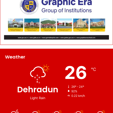
Weather
26
℃
Dehradun
26º - 24º
92%
0.22 km/h
Light Rain