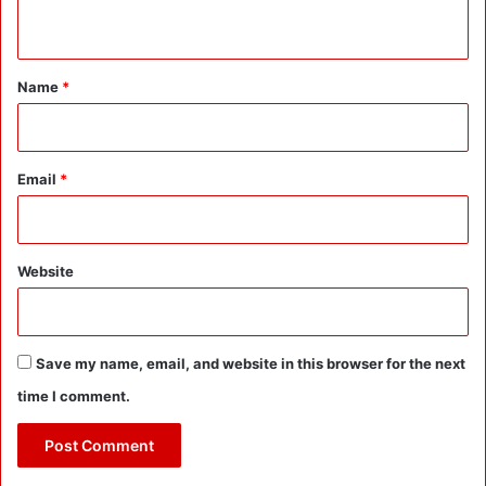
n
म
त
t
दा
*
Name
*
ता
ओं
के
घ
र
Email
*
जा
एं
गे
:
Website
न
मि
ल
ने
Save my name, email, and website in this browser for the next
प
time I comment.
र
अ
ग
ली