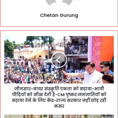
Chetan Gurung
जौ
न
सा
र
-
बा
व
र
सं
जौनसार-बावर संस्कृति एकता को बढ़ावा-भावी
स्कृ
पीढ़ियों को सीख देती है-CM पुष्कर:जनजातियों को
ति
ए
बढ़ावा देने के लिए केंद्र-राज्य सरकार नहीं छोड़ रही
क
कसर
ता
को
ध्या