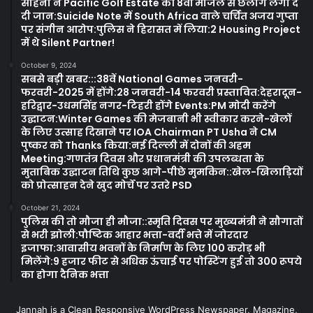
साहनी ने Pacific Golf Estate की 8वीं मंजिल से छलांग लगा दे
दी जान:Suicide Note में South Africa वाले चर्चित अजय गुप्ता
पर संगीन आरोप:पुलिस ने हिरासत में लिया:2 Housing Project
में थे Silent Partner!
October 9, 2024
सबसे बड़ी खबर:::38वें National Games जनवरी-
फरवरी-2025 में होंगे:28 जनवरी-14 फरवरी प्रस्तावित:देहरादून-
हरिद्वार-उधमसिंह नगर-टिहरी होंगे Events:PM मोदी करेंगे
उद्घाटन:Winter Games की मेजबानी भी स्वीकार करने-खेलों
के लिए उत्साह दिखाने पर IOA Chairman PT Usha ने CM
पुष्कर को Thanks किया:नई दिल्ली में दोनों की अहम
Meeting:गणतंत्र दिवस और प्रधानमंत्री की उपलब्धता के
मुताबिक उद्घाटन तिथि कुछ आगे-पीछे मुमकिन::खेल-खिलाड़ियों
को प्रोत्साहन देने खुद मोर्चे पर उतरे PSD
October 21, 2024
पुलिस की तो मौजा ही मौजा::स्मृति दिवस पर मुख्यमंत्री ने सौगातों
से भरी झोली:पौष्टिक आहार भत्ता-वर्दी भत्ते में जोरदार
इजाफा:आवासीय भवनों के निर्माण के लिए 100 करोड़ भी
मिलेंगे:9 हजार फीट से अधिक ऊंचाई पर पोस्टिंग हुई तो 300 रूपये
का होगा दैनिक भत्ता
Jannah is a Clean Responsive WordPress Newspaper, Magazine,