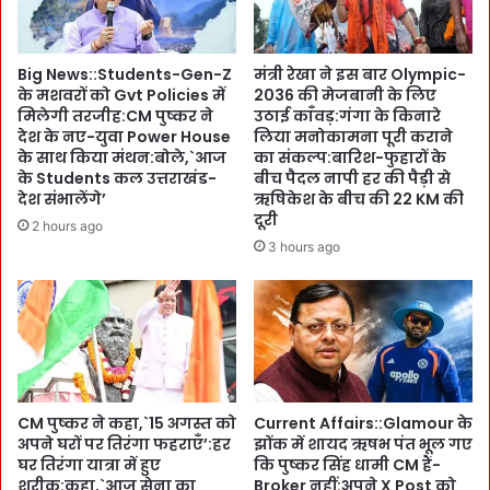
:
न
ज
चू
न
कें
Big News::Students-Gen-Z
मंत्री रेखा ने इस बार Olympic-
जा
:
के मशवरों को Gvt Policies में
2036 की मेजबानी के लिए
ति
S
मिलेगी तरजीह:CM पुष्कर ने
उठाई काँवड़:गंगा के किनारे
यों
I
देश के नए-युवा Power House
लिया मनोकामना पूरी कराने
को
R
के साथ किया मंथन:बोले,`आज
का संकल्प:बारिश-फुहारों के
ब
शु
के Students कल उत्तराखंड-
बीच पैदल नापी हर की पैड़ी से
ढ़ा
रू
देश संभालेंगे’
ऋषिकेश के बीच की 22 KM की
वा
दूरी
:
2 hours ago
दे
C
3 hours ago
ने
M
के
पु
लि
ष्क
ए
र
कें
ने
द्र
भ
-
रा
रा
CM पुष्कर ने कहा,`15 अगस्त को
Current Affairs::Glamour के
F
अपने घरों पर तिरंगा फहराएँ’:हर
झोंक में शायद ऋषभ पंत भूल गए
ज्य
o
घर तिरंगा यात्रा में हुए
कि पुष्कर सिंह धामी CM हैं-
स
r
शरीक:कहा,`आज सेना का
Broker नहीं:अपने X Post को
र