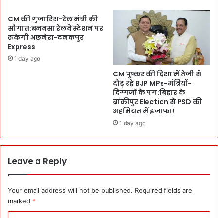
A
ता
s
के
CM की गुजारिश-रेल मंत्री की
t
तौ
सौगात:बनबसा रेलवे स्टेशन पर
r
र
रुकेगी अछनेरा-टनकपुर
o
प
Express
n
र
1 day ago
a
उ
CM पुष्कर की दिशा में तेजी से
u
भ
दौड़ रहे BJP MPs-मंत्रियों-
t
र
दिग्गजों के पग:बिहार के
-
र
बांकीपुर Election से PSD की
मैं
हा
अहमियत में इजाफा!
उ
भा
1 day ago
न्हें
र
तै
त
या
:
र
स
Leave a Reply
क
र
र
का
ने
र
Your email address will not be published.
Required fields are
वा
-
marked
*
ला
U
हूं
o