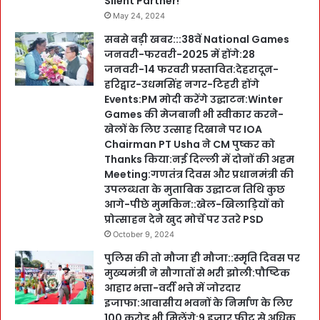
Silent Partner!
May 24, 2024
सबसे बड़ी खबर:::38वें National Games
जनवरी-फरवरी-2025 में होंगे:28
जनवरी-14 फरवरी प्रस्तावित:देहरादून-
हरिद्वार-उधमसिंह नगर-टिहरी होंगे
Events:PM मोदी करेंगे उद्घाटन:Winter
Games की मेजबानी भी स्वीकार करने-
खेलों के लिए उत्साह दिखाने पर IOA
Chairman PT Usha ने CM पुष्कर को
Thanks किया:नई दिल्ली में दोनों की अहम
Meeting:गणतंत्र दिवस और प्रधानमंत्री की
उपलब्धता के मुताबिक उद्घाटन तिथि कुछ
आगे-पीछे मुमकिन::खेल-खिलाड़ियों को
प्रोत्साहन देने खुद मोर्चे पर उतरे PSD
October 9, 2024
पुलिस की तो मौजा ही मौजा::स्मृति दिवस पर
मुख्यमंत्री ने सौगातों से भरी झोली:पौष्टिक
आहार भत्ता-वर्दी भत्ते में जोरदार
इजाफा:आवासीय भवनों के निर्माण के लिए
100 करोड़ भी मिलेंगे:9 हजार फीट से अधिक