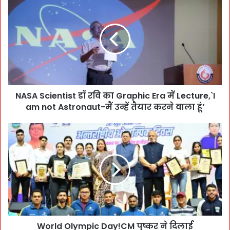
A
S
A
S
c
i
e
n
NASA Scientist डॉ रवि का Graphic Era में Lecture,`I
t
am not Astronaut-मैं उन्हें तैयार करने वाला हूं’
i
s
t
W
डॉ
o
र
r
वि
l
का
d
G
O
r
l
a
y
p
m
h
World Olympic Day!CM पुष्कर ने दिलाई
p