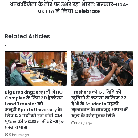
i
शपथ:विजेता के तौर पर उभर रहा भारत: सरकार-UoA-
i
c
c
UKTTA ने किया Celebrate
E
D
r
a
a
y
Related Articles
में
!
L
C
e
M
c
पु
t
ष्क
u
र
r
ने
e
दि
,
ला
Big Breaking::हल्द्वानी में HC
Freshers को GE विवि की
`
ई
Complex के लिए 30 हेक्टेयर
खूबियों से कराया वाकिफ:32
I
श
Land Transfer को
देशों के Students पहली
a
प
मंजूरी:Sports University के
मुलाक़ात के बावजूद आपस में
m
थ
लिए 122 पदों को हरी झंडी:CM
खुल के स्नेहपूर्वक मिले
n
:
पुष्कर की अध्यक्षता में बड़े-अहम
1 day ago
o
प्रस्ताव पास
वि
t
जे
5 hours ago