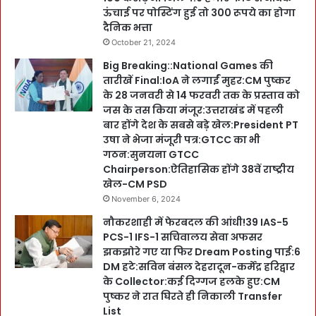
ऊंचाई पर पोस्टिंग हुई तो 300 रूपये का होगा
दैनिक भत्ता
October 21, 2024
Big Breaking::National Games की
तारीखें Final:IoA ने लगाईं मुहर:CM पुष्कर
के 28 जनवरी से 14 फरवरी तक के प्रस्ताव को
जस के तस किया मंजूर:उत्तराखंड में पहली
बार होंगे देश के सबसे बड़े खेल:President PT
उषा ने भेजा मंजूरी पत्र:GTCC का भी
गठन:सुनयना GTCC
Chairperson:ऐतिहासिक होंगे 38वें राष्ट्रीय
खेल-CM PSD
November 6, 2024
नौकरशाही में फेरबदल की आंधी!39 IAS-5
PCS-1 IFS-1 सचिवालय सेवा अफसर
झकझोरे गए या फिर Dream Posting पाई:6
DM हटे:सविन बंसल देहरादून-कर्मेंद्र हरिद्वार
के Collector:कई दिग्गज हलके हुए:CM
पुष्कर ने रात घिरते ही निकाली Transfer
List