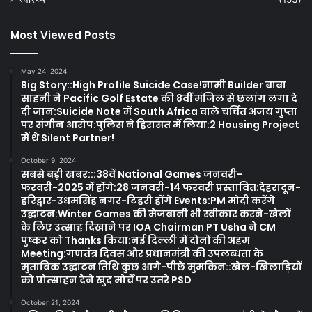
Most Viewed Posts
May 24, 2024
Big Story::High Profile Suicide Case!नामी Builder बाबा
साहनी ने Pacific Golf Estate की 8वीं मंजिल से छलांग लगा दे
दी जान:Suicide Note में South Africa वाले चर्चित अजय गुप्ता
पर संगीन आरोप:पुलिस ने हिरासत में लिया:2 Housing Project
में थे Silent Partner!
October 9, 2024
सबसे बड़ी खबर:::38वें National Games जनवरी-
फरवरी-2025 में होंगे:28 जनवरी-14 फरवरी प्रस्तावित:देहरादून-
हरिद्वार-उधमसिंह नगर-टिहरी होंगे Events:PM मोदी करेंगे
उद्घाटन:Winter Games की मेजबानी भी स्वीकार करने-खेलों
के लिए उत्साह दिखाने पर IOA Chairman PT Usha ने CM
पुष्कर को Thanks किया:नई दिल्ली में दोनों की अहम
Meeting:गणतंत्र दिवस और प्रधानमंत्री की उपलब्धता के
मुताबिक उद्घाटन तिथि कुछ आगे-पीछे मुमकिन::खेल-खिलाड़ियों
को प्रोत्साहन देने खुद मोर्चे पर उतरे PSD
October 21, 2024