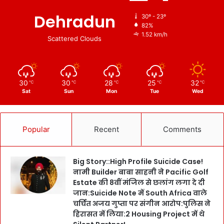
Dehradun
30º - 23º
82%
1.52 km/h
Scattered Clouds
30
30
28
25
32
℃
℃
℃
℃
℃
Sat
Sun
Mon
Tue
Wed
Popular
Recent
Comments
Big Story::High Profile Suicide Case!
नामी Builder बाबा साहनी ने Pacific Golf
Estate की 8वीं मंजिल से छलांग लगा दे दी
जान:Suicide Note में South Africa वाले
चर्चित अजय गुप्ता पर संगीन आरोप:पुलिस ने
हिरासत में लिया:2 Housing Project में थे