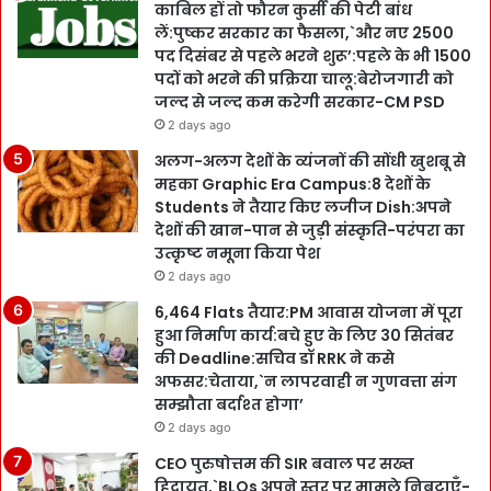
काबिल हों तो फौरन कुर्सी की पेटी बांध
लें:पुष्कर सरकार का फैसला,`और नए 2500
पद दिसंबर से पहले भरने शुरू’:पहले के भी 1500
पदों को भरने की प्रक्रिया चालू:बेरोजगारी को
जल्द से जल्द कम करेगी सरकार-CM PSD
2 days ago
अलग-अलग देशों के व्यंजनों की सोंधी खुशबू से
महका Graphic Era Campus:8 देशों के
Students ने तैयार किए लजीज Dish:अपने
देशों की खान-पान से जुड़ी संस्कृति-परंपरा का
उत्कृष्ट नमूना किया पेश
2 days ago
6,464 Flats तैयार:PM आवास योजना में पूरा
हुआ निर्माण कार्य:बचे हुए के लिए 30 सितंबर
की Deadline:सचिव डॉ RRK ने कसे
अफसर:चेताया,`न लापरवाही न गुणवत्ता संग
सम्झौता बर्दाश्त होगा’
2 days ago
CEO पुरुषोत्तम की SIR बवाल पर सख्त
हिदायत,`BLOs अपने स्तर पर मामले निबटाएँ-