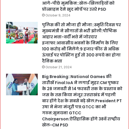
आगे-पीछे मुमकिन::खेल-खिलाड़ियों को
प्रोत्साहन देने खुद मोर्चे पर उतरे PSD
October 9, 2024
पुलिस की तो मौजा ही मौजा::स्मृति दिवस पर
मुख्यमंत्री ने सौगातों से भरी झोली:पौष्टिक
आहार भत्ता-वर्दी भत्ते में जोरदार
इजाफा:आवासीय भवनों के निर्माण के लिए
100 करोड़ भी मिलेंगे:9 हजार फीट से अधिक
ऊंचाई पर पोस्टिंग हुई तो 300 रूपये का होगा
दैनिक भत्ता
October 21, 2024
Big Breaking::National Games की
तारीखें Final:IoA ने लगाईं मुहर:CM पुष्कर
के 28 जनवरी से 14 फरवरी तक के प्रस्ताव को
जस के तस किया मंजूर:उत्तराखंड में पहली
बार होंगे देश के सबसे बड़े खेल:President PT
उषा ने भेजा मंजूरी पत्र:GTCC का भी
गठन:सुनयना GTCC
Chairperson:ऐतिहासिक होंगे 38वें राष्ट्रीय
खेल-CM PSD