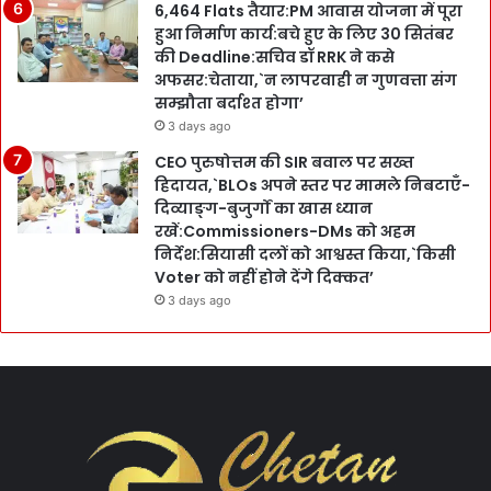
6,464 Flats तैयार:PM आवास योजना में पूरा
हुआ निर्माण कार्य:बचे हुए के लिए 30 सितंबर
की Deadline:सचिव डॉ RRK ने कसे
अफसर:चेताया,`न लापरवाही न गुणवत्ता संग
सम्झौता बर्दाश्त होगा’
3 days ago
CEO पुरुषोत्तम की SIR बवाल पर सख्त
हिदायत,`BLOs अपने स्तर पर मामले निबटाएँ-
दिव्याङ्ग-बुजुर्गों का खास ध्यान
रखें:Commissioners-DMs को अहम
निर्देश:सियासी दलों को आश्वस्त किया,`किसी
Voter को नहीं होने देंगे दिक्कत’
3 days ago