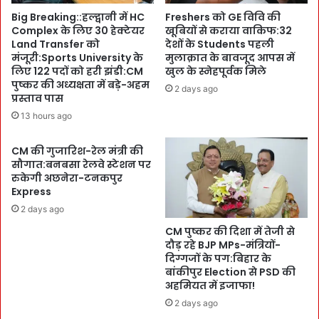
ने
मु
Big Breaking::हल्द्वानी में HC
Freshers को GE विवि की
आ
ला
Complex के लिए 30 हेक्टेयर
खूबियों से कराया वाकिफ:32
ला
क़ा
Land Transfer को
देशों के Students पहली
अ
त
मंजूरी:Sports University के
मुलाक़ात के बावजूद आपस में
फ
:
लिए 122 पदों को हरी झंडी:CM
खुल के स्नेहपूर्वक मिले
स
उ
पुष्कर की अध्यक्षता में बड़े-अहम
2 days ago
रों
त्त
प्रस्ताव पास
सं
रा
13 hours ago
ग
खं
र
ड
CM की गुजारिश-रेल मंत्री की
खी
की
सौगात:बनबसा रेलवे स्टेशन पर
M
अ
रुकेगी अछनेरा-टनकपुर
o
व
Express
c
स्था
2 days ago
k
प
D
CM पुष्कर की दिशा में तेजी से
ना
r
दौड़ रहे BJP MPs-मंत्रियों-
सु
i
दिग्गजों के पग:बिहार के
वि
बांकीपुर Election से PSD की
l
धा
अहमियत में इजाफा!
l
ओं
प
2 days ago
-
र