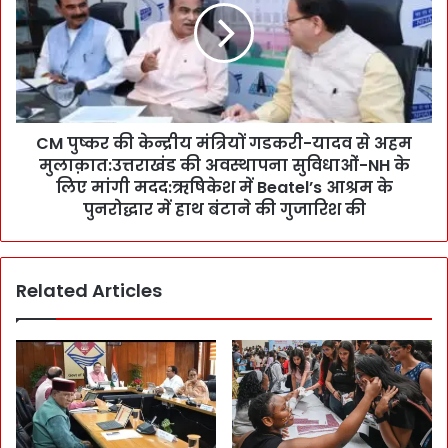
तै
ष्क
या
र
री
की
के
के
च
न्द्री
ल
य
ते
CM पुष्कर की केन्द्रीय मंत्रियों गडकरी-यादव से अहम
मं
नु
मुलाक़ात:उत्तराखंड की अवस्थापना सुविधाओं-NH के
त्रि
क्सा
यों
लिए मांगी मदद:ऋषिकेश में Beatel’s आश्रम के
न
ग
पुनरोद्धार में हाथ बंटाने की गुजारिश की
न
ड
हीं
क
:
री
C
Related Articles
-
S
या
आ
द
नं
व
द
से
ब
अ
र्द्ध
ह
न
म