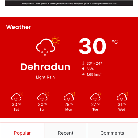
Weather
30
℃
Dehradun
30º - 24º
66%
1.69 km/h
Light Rain
30
30
29
27
31
℃
℃
℃
℃
℃
Sat
Sun
Mon
Tue
Wed
Popular
Recent
Comments