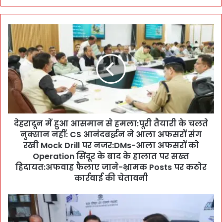
दे
ह
रा
दू
न
में
हु
आ
आ
देहरादून में हुआ आसमान से हमला:पूरी तैयारी के चलते
स
नुक्सान नहीं: CS आनंदबर्द्धन ने आला अफसरों संग
मा
न
रखी Mock Drill पर नजर:DMs-आला अफसरों को
से
Operation सिंदूर के बाद के हालात पर सख्त
ह
हिदायत:अफवाह फैलाए जाने-भ्रामक Posts पर कठोर
म
कार्रवाई की चेतावनी
ला
:
C
पू
M
री
पु