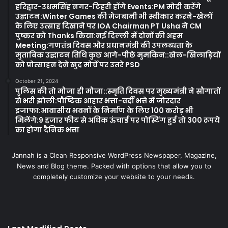
हरिद्वार-उधमसिंह नगर-टिहरी होंगे Events:PM मोदी करेंगे
उद्घाटन:Winter Games की मेजबानी भी स्वीकार करने-खेलों
के लिए उत्साह दिखाने पर IOA Chairman PT Usha ने CM
पुष्कर को Thanks किया:नई दिल्ली में दोनों की अहम
Meeting:गणतंत्र दिवस और प्रधानमंत्री की उपलब्धता के
मुताबिक उद्घाटन तिथि कुछ आगे-पीछे मुमकिन::खेल-खिलाड़ियों
को प्रोत्साहन देने खुद मोर्चे पर उतरे PSD
October 21, 2024
पुलिस की तो मौजा ही मौजा::स्मृति दिवस पर मुख्यमंत्री ने सौगातों
से भरी झोली:पौष्टिक आहार भत्ता-वर्दी भत्ते में जोरदार
इजाफा:आवासीय भवनों के निर्माण के लिए 100 करोड़ भी
मिलेंगे:9 हजार फीट से अधिक ऊंचाई पर पोस्टिंग हुई तो 300 रूपये
का होगा दैनिक भत्ता
Jannah is a Clean Responsive WordPress Newspaper, Magazine,
News and Blog theme. Packed with options that allow you to
completely customize your website to your needs.