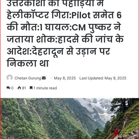
उत्तरकाशी की पहाड़ियों में
हेलीकॉप्टर गिरा:Pilot समेत 6
की मौत:1 घायल:CM पुष्कर ने
जताया शोक:हादसे की जांच के
आदेश:देहरादून से उड़ान पर
निकला था
Chetan Gurung
S
May 8, 2025
Last Updated: May 8, 2025
e
0
81
1 minute read
n
d
a
n
e
m
a