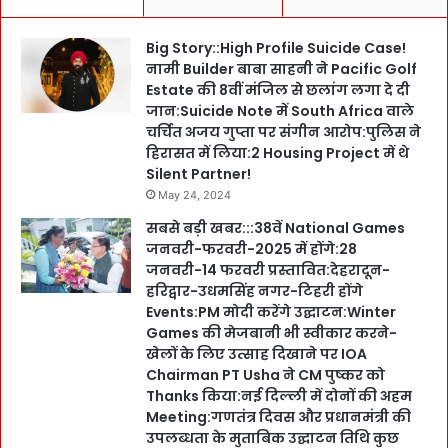
Big Story::High Profile Suicide Case!
नामी Builder बाबा साहनी ने Pacific Golf
Estate की 8वीं मंजिल से छलांग लगा दे दी
जान:Suicide Note में South Africa वाले
चर्चित अजय गुप्ता पर संगीन आरोप:पुलिस ने
हिरासत में लिया:2 Housing Project में थे
Silent Partner!
May 24, 2024
सबसे बड़ी खबर:::38वें National Games
जनवरी-फरवरी-2025 में होंगे:28
जनवरी-14 फरवरी प्रस्तावित:देहरादून-
हरिद्वार-उधमसिंह नगर-टिहरी होंगे
Events:PM मोदी करेंगे उद्घाटन:Winter
Games की मेजबानी भी स्वीकार करने-
खेलों के लिए उत्साह दिखाने पर IOA
Chairman PT Usha ने CM पुष्कर को
Thanks किया:नई दिल्ली में दोनों की अहम
Meeting:गणतंत्र दिवस और प्रधानमंत्री की
उपलब्धता के मुताबिक उद्घाटन तिथि कुछ