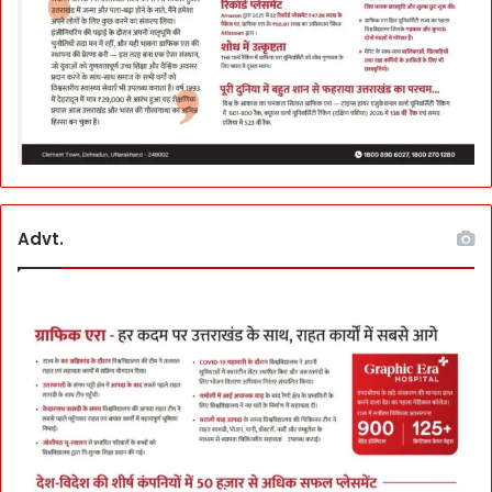
ठो
र
का
र्र
वा
ई
की
चे
ता
व
Advt.
नी