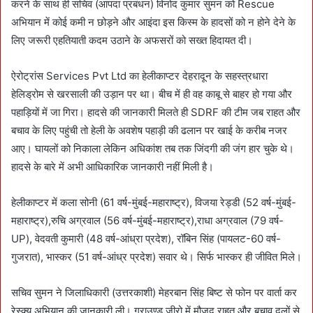
करने के साथ ही सचिव (आपदा प्रबंधन) विनोद कुमार सुमन को Rescue
अभियान में कोई कमी न छोड़ने और आइंदा इस किस्म के हादसों को न होने देने के
लिए जरूरी एहतियाती कदम उठाने के अफसरों को सख्त हिदायत दी।
ऐरोट्रांस Services Pvt Ltd का हेलीकाप्टर देहरादून के सहस्त्रधारा
हेलिड्रोम से खरसाली की उड़ान पर था। बीच में ही वह काबू से बाहर हो गया और
पहाड़ियों में जा गिरा। हादसे की जानकारी मिलते ही SDRF की टीम जब राहत और
बचाव के लिए पहुंची तो हेली के अवशेष पहाड़ी की ढलान पर खाई के करीब नजर
आए। घायलों को निकाला लेकिन अधिकांश तब तक जिंदगी की जंग हार चुके थे।
हादसे के बारे में अभी आधिकारिक जानकारी नहीं मिली है।
हेलीकाप्टर में कला सोनी (61 वर्ष-मुंबई-महाराष्ट्र), विजया रेड्डी (52 वर्ष-मुंबई-
महाराष्ट्र),रुचि अग्रवाल (56 वर्ष-मुंबई-महाराष्ट्र),राधा अग्रवाल (79 वर्ष-
UP), वेदवती कुमारी (48 वर्ष-आंध्रा प्रदेश), रॉबिन सिंह (पायलट-60 वर्ष-
गुजरात), भास्कर (51 वर्ष-आंध्र प्रदेश) सवार थे। सिर्फ भास्कर ही जीवित मिले।
सचिव सुमन ने जिलाधिकारी (उत्तरकाशी) मेहरबान सिंह बिष्ट से फोन पर वार्ता कर
रेस्क्यू अभियान की जानकारी ली। ग्राउण्ड जीरो में मौजूद राहत और बचाव दलों से