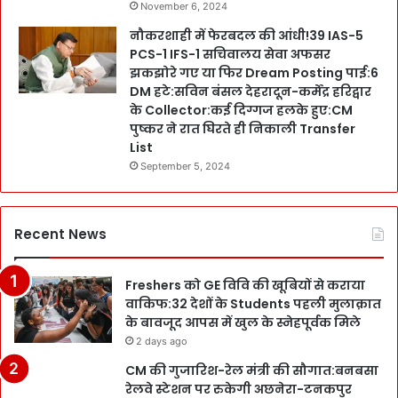
November 6, 2024
नौकरशाही में फेरबदल की आंधी!39 IAS-5
PCS-1 IFS-1 सचिवालय सेवा अफसर
झकझोरे गए या फिर Dream Posting पाई:6
DM हटे:सविन बंसल देहरादून-कर्मेंद्र हरिद्वार
के Collector:कई दिग्गज हलके हुए:CM
पुष्कर ने रात घिरते ही निकाली Transfer
List
September 5, 2024
Recent News
Freshers को GE विवि की खूबियों से कराया
वाकिफ:32 देशों के Students पहली मुलाक़ात
के बावजूद आपस में खुल के स्नेहपूर्वक मिले
2 days ago
CM की गुजारिश-रेल मंत्री की सौगात:बनबसा
रेलवे स्टेशन पर रुकेगी अछनेरा-टनकपुर