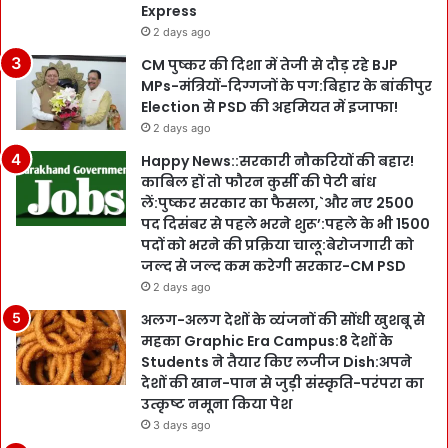
Express
2 days ago
CM पुष्कर की दिशा में तेजी से दौड़ रहे BJP
MPs-मंत्रियों-दिग्गजों के पग:बिहार के बांकीपुर
Election से PSD की अहमियत में इजाफा!
2 days ago
Happy News::सरकारी नौकरियों की बहार!
काबिल हों तो फौरन कुर्सी की पेटी बांध
लें:पुष्कर सरकार का फैसला,`और नए 2500
पद दिसंबर से पहले भरने शुरू’:पहले के भी 1500
पदों को भरने की प्रक्रिया चालू:बेरोजगारी को
जल्द से जल्द कम करेगी सरकार-CM PSD
2 days ago
अलग-अलग देशों के व्यंजनों की सोंधी खुशबू से
महका Graphic Era Campus:8 देशों के
Students ने तैयार किए लजीज Dish:अपने
देशों की खान-पान से जुड़ी संस्कृति-परंपरा का
उत्कृष्ट नमूना किया पेश
3 days ago