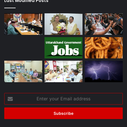
Last Modified Posts
Enter
your
Email
address