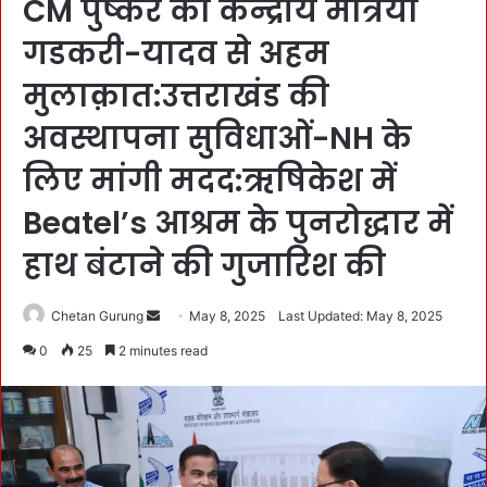
CM पुष्कर की केन्द्रीय मंत्रियों
गडकरी-यादव से अहम
मुलाक़ात:उत्तराखंड की
अवस्थापना सुविधाओं-NH के
लिए मांगी मदद:ऋषिकेश में
Beatel’s आश्रम के पुनरोद्धार में
हाथ बंटाने की गुजारिश की
Chetan Gurung
S
May 8, 2025
Last Updated: May 8, 2025
e
0
25
2 minutes read
n
d
a
n
e