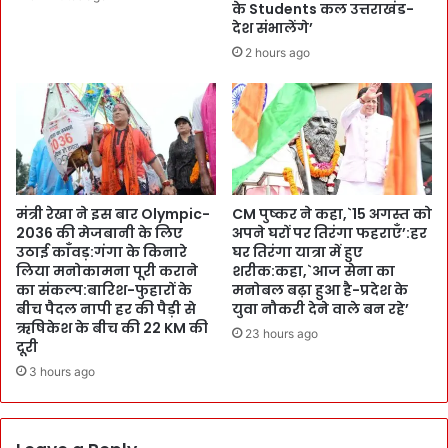
र
हो
के Students कल उत्तराखंड-
ने
देश संभालेंगे’
ना
ज
मु
2 hours ago
ता
म
या
कि
शो
न
क
:
:
G
हा
r
द
a
से
मंत्री रेखा ने इस बार Olympic-
CM पुष्कर ने कहा,`15 अगस्त को
p
2036 की मेजबानी के लिए
अपने घरों पर तिरंगा फहराएँ’:हर
की
h
उठाई काँवड़:गंगा के किनारे
घर तिरंगा यात्रा में हुए
जां
i
लिया मनोकामना पूरी कराने
शरीक:कहा,`आज सेना का
च
c
का संकल्प:बारिश-फुहारों के
मनोबल बढ़ा हुआ है-प्रदेश के
के
E
बीच पैदल नापी हर की पैड़ी से
युवा नौकरी देने वाले बन रहे’
आ
r
ऋषिकेश के बीच की 22 KM की
23 hours ago
दे
a
दूरी
श
का
3 hours ago
:
वि
दे
ना
ह
य
रा
क