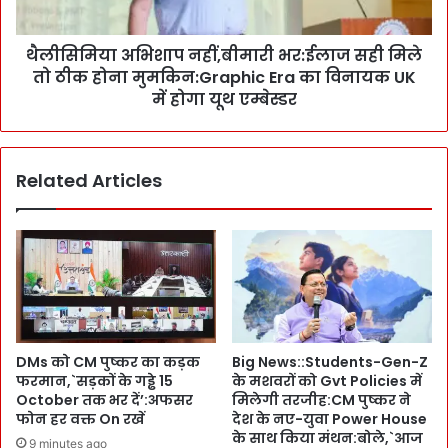
i
शा
l
प
o
थैलीसिमिया अभिशाप नहीं,बीमारी भर:ईलाज सही मिले
न
t
तो ठीक होना मुमकिन:Graphic Era का विनायक UK
हीं
स
,
में होगा यूथ एम्बेस्डर
मे
बी
त
मा
6
री
Related Articles
की
भ
मौ
र
त
:
:
ई
1
ला
घा
ज
य
स
ल
ही
:
मि
DMs को CM पुष्कर का कड़क
Big News::Students-Gen-Z
C
ले
फरमान,`सड़कों के गड्ढे 15
के मशवरों को Gvt Policies में
M
तो
October तक भर दें’:अफसर
मिलेगी तरजीह:CM पुष्कर ने
पु
ठी
फोन हर वक्त On रखें
देश के नए-युवा Power House
ष्क
क
के साथ किया मंथन:बोले,`आज
9 minutes ago