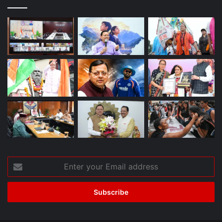
Enter
your
Email
address