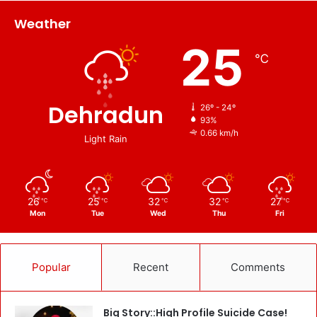
Weather
25
℃
Dehradun
26º - 24º
93%
0.66 km/h
Light Rain
26
25
32
32
27
℃
℃
℃
℃
℃
Mon
Tue
Wed
Thu
Fri
Popular
Recent
Comments
Big Story::High Profile Suicide Case!