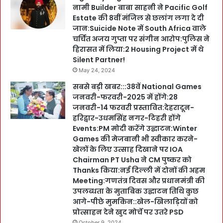
नामी Builder बाबा साहनी ने Pacific Golf
Estate की 8वीं मंजिल से छलांग लगा दे दी
जान:Suicide Note में South Africa वाले
चर्चित अजय गुप्ता पर संगीन आरोप:पुलिस ने
हिरासत में लिया:2 Housing Project में थे
Silent Partner!
May 24, 2024
सबसे बड़ी खबर:::38वें National Games
जनवरी-फरवरी-2025 में होंगे:28
जनवरी-14 फरवरी प्रस्तावित:देहरादून-
हरिद्वार-उधमसिंह नगर-टिहरी होंगे
Events:PM मोदी करेंगे उद्घाटन:Winter
Games की मेजबानी भी स्वीकार करने-
खेलों के लिए उत्साह दिखाने पर IOA
Chairman PT Usha ने CM पुष्कर को
Thanks किया:नई दिल्ली में दोनों की अहम
Meeting:गणतंत्र दिवस और प्रधानमंत्री की
उपलब्धता के मुताबिक उद्घाटन तिथि कुछ
आगे-पीछे मुमकिन::खेल-खिलाड़ियों को
प्रोत्साहन देने खुद मोर्चे पर उतरे PSD
October 9, 2024