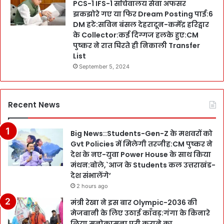
PCS-1 IFS-1 सचिवालय सेवा अफसर
झकझोरे गए या फिर Dream Posting पाई:6
DM हटे:सविन बंसल देहरादून-कर्मेंद्र हरिद्वार
के Collector:कई दिग्गज हलके हुए:CM
पुष्कर ने रात घिरते ही निकाली Transfer
List
September 5, 2024
Recent News
Big News::Students-Gen-Z के मशवरों को
Gvt Policies में मिलेगी तरजीह:CM पुष्कर ने
देश के नए-युवा Power House के साथ किया
मंथन:बोले,`आज के Students कल उत्तराखंड-
देश संभालेंगे’
2 hours ago
मंत्री रेखा ने इस बार Olympic-2036 की
मेजबानी के लिए उठाई काँवड़:गंगा के किनारे
लिया मनोकामना पूरी कराने का