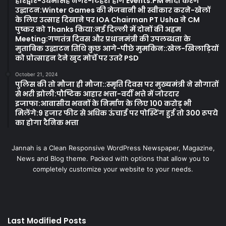
हरिद्वार-उधमसिंह नगर-टिहरी होंगे Events:PM मोदी करेंगे
उद्घाटन:Winter Games की मेजबानी भी स्वीकार करने-खेलों
के लिए उत्साह दिखाने पर IOA Chairman PT Usha ने CM
पुष्कर को Thanks किया:नई दिल्ली में दोनों की अहम
Meeting:गणतंत्र दिवस और प्रधानमंत्री की उपलब्धता के
मुताबिक उद्घाटन तिथि कुछ आगे-पीछे मुमकिन::खेल-खिलाड़ियों
को प्रोत्साहन देने खुद मोर्चे पर उतरे PSD
October 21, 2024
पुलिस की तो मौजा ही मौजा::स्मृति दिवस पर मुख्यमंत्री ने सौगातों
से भरी झोली:पौष्टिक आहार भत्ता-वर्दी भत्ते में जोरदार
इजाफा:आवासीय भवनों के निर्माण के लिए 100 करोड़ भी
मिलेंगे:9 हजार फीट से अधिक ऊंचाई पर पोस्टिंग हुई तो 300 रूपये
का होगा दैनिक भत्ता
Jannah is a Clean Responsive WordPress Newspaper, Magazine,
News and Blog theme. Packed with options that allow you to
completely customize your website to your needs.
Last Modified Posts