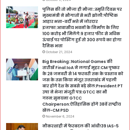
पुलिस की तो मौजा ही मौजा::स्मृति दिवस पर
मुख्यमंत्री ने सौगातों से भरी झोली:पौष्टिक
आहार भत्ता-वर्दी भत्ते में जोरदार
इजाफा:आवासीय भवनों के निर्माण के लिए
100 करोड़ भी मिलेंगे:9 हजार फीट से अधिक
ऊंचाई पर पोस्टिंग हुई तो 300 रूपये का होगा
दैनिक भत्ता
October 21, 2024
Big Breaking::National Games की
तारीखें Final:IoA ने लगाईं मुहर:CM पुष्कर
के 28 जनवरी से 14 फरवरी तक के प्रस्ताव को
जस के तस किया मंजूर:उत्तराखंड में पहली
बार होंगे देश के सबसे बड़े खेल:President PT
उषा ने भेजा मंजूरी पत्र:GTCC का भी
गठन:सुनयना GTCC
Chairperson:ऐतिहासिक होंगे 38वें राष्ट्रीय
खेल-CM PSD
November 6, 2024
नौकरशाही में फेरबदल की आंधी!39 IAS-5