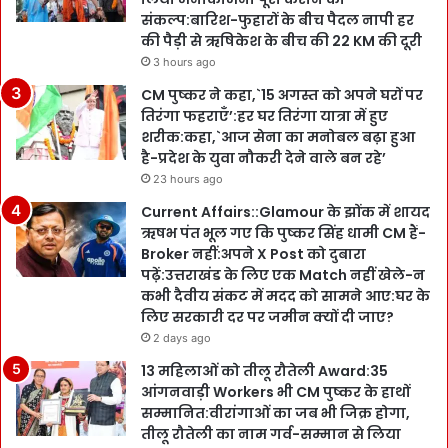
संकल्प:बारिश-फुहारों के बीच पैदल नापी हर
की पैड़ी से ऋषिकेश के बीच की 22 KM की दूरी
3 hours ago
CM पुष्कर ने कहा,`15 अगस्त को अपने घरों पर
तिरंगा फहराएँ’:हर घर तिरंगा यात्रा में हुए
शरीक:कहा,`आज सेना का मनोबल बढ़ा हुआ
है-प्रदेश के युवा नौकरी देने वाले बन रहे’
23 hours ago
Current Affairs::Glamour के झोंक में शायद
ऋषभ पंत भूल गए कि पुष्कर सिंह धामी CM हैं-
Broker नहीं:अपने X Post को दुबारा
पढ़ें:उत्तराखंड के लिए एक Match नहीं खेले-न
कभी दैवीय संकट में मदद को सामने आए:घर के
लिए सरकारी दर पर जमीन क्यों दी जाए?
2 days ago
13 महिलाओं को तीलू रौतेली Award:35
आंगनवाड़ी Workers भी CM पुष्कर के हाथों
सम्मानित:वीरांगाओं का जब भी जिक्र होगा,
तीलू रौतेली का नाम गर्व-सम्मान से लिया