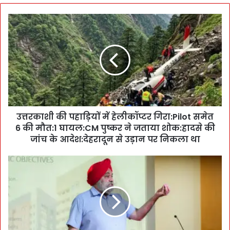
उ
त्त
र
का
शी
की
प
हा
ड़ि
उत्तरकाशी की पहाड़ियों में हेलीकॉप्टर गिरा:Pilot समेत
यों
6 की मौत:1 घायल:CM पुष्कर ने जताया शोक:हादसे की
में
हे
जांच के आदेश:देहरादून से उड़ान पर निकला था
ली
कॉ
थै
प्ट
ली
र
सि
गि
मि
रा
या
:
अ
P
भि