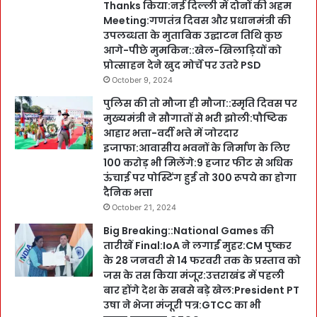
Thanks किया:नई दिल्ली में दोनों की अहम
Meeting:गणतंत्र दिवस और प्रधानमंत्री की
उपलब्धता के मुताबिक उद्घाटन तिथि कुछ
आगे-पीछे मुमकिन::खेल-खिलाड़ियों को
प्रोत्साहन देने खुद मोर्चे पर उतरे PSD
October 9, 2024
पुलिस की तो मौजा ही मौजा::स्मृति दिवस पर
मुख्यमंत्री ने सौगातों से भरी झोली:पौष्टिक
आहार भत्ता-वर्दी भत्ते में जोरदार
इजाफा:आवासीय भवनों के निर्माण के लिए
100 करोड़ भी मिलेंगे:9 हजार फीट से अधिक
ऊंचाई पर पोस्टिंग हुई तो 300 रूपये का होगा
दैनिक भत्ता
October 21, 2024
Big Breaking::National Games की
तारीखें Final:IoA ने लगाईं मुहर:CM पुष्कर
के 28 जनवरी से 14 फरवरी तक के प्रस्ताव को
जस के तस किया मंजूर:उत्तराखंड में पहली
बार होंगे देश के सबसे बड़े खेल:President PT
उषा ने भेजा मंजूरी पत्र:GTCC का भी