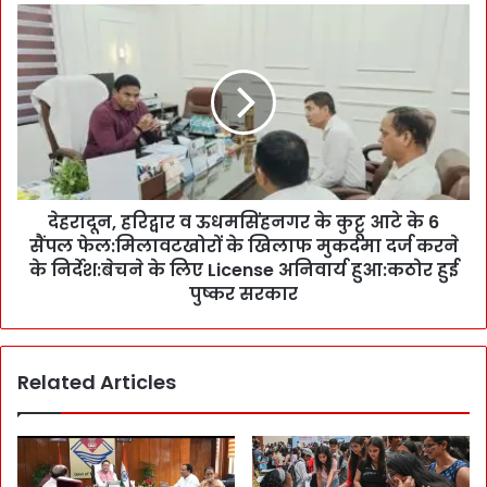
त्वों
दे
का
ह
बं
रा
ट
दू
वा
न
रा
,
-
ह
इं
रि
त
द्वा
जा
देहरादून, हरिद्वार व ऊधमसिंहनगर के कुट्टू आटे के 6
र
र
सैंपल फेल:मिलावटखोरों के खिलाफ मुकदमा दर्ज करने
व
की
ऊ
के निर्देश:बेचने के लिए License अनिवार्य हुआ:कठोर हुई
घ
ध
पुष्कर सरकार
ड़ि
म
याँ
सिं
ख
ह
त्म
Related Articles
न
:
ग
C
र
M
के
पु
कु