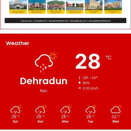
Weather
28
℃
Dehradun
29º - 24º
80%
2.03 km/h
Rain
29
29
28
28
32
℃
℃
℃
℃
℃
Sat
Sun
Mon
Tue
Wed