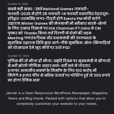
October 9, 2024
सबसे बड़ी खबर:::38वें National Games जनवरी-
फरवरी-2025 में होंगे:28 जनवरी-14 फरवरी प्रस्तावित:देहरादून-
हरिद्वार-उधमसिंह नगर-टिहरी होंगे Events:PM मोदी करेंगे
उद्घाटन:Winter Games की मेजबानी भी स्वीकार करने-खेलों
के लिए उत्साह दिखाने पर IOA Chairman PT Usha ने CM
पुष्कर को Thanks किया:नई दिल्ली में दोनों की अहम
Meeting:गणतंत्र दिवस और प्रधानमंत्री की उपलब्धता के
मुताबिक उद्घाटन तिथि कुछ आगे-पीछे मुमकिन::खेल-खिलाड़ियों
को प्रोत्साहन देने खुद मोर्चे पर उतरे PSD
October 21, 2024
पुलिस की तो मौजा ही मौजा::स्मृति दिवस पर मुख्यमंत्री ने सौगातों
से भरी झोली:पौष्टिक आहार भत्ता-वर्दी भत्ते में जोरदार
इजाफा:आवासीय भवनों के निर्माण के लिए 100 करोड़ भी
मिलेंगे:9 हजार फीट से अधिक ऊंचाई पर पोस्टिंग हुई तो 300 रूपये
का होगा दैनिक भत्ता
Jannah is a Clean Responsive WordPress Newspaper, Magazine,
News and Blog theme. Packed with options that allow you to
completely customize your website to your needs.