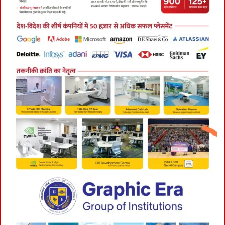
1
2
को
दा
यि
त्वों
का
तो
ह
फा