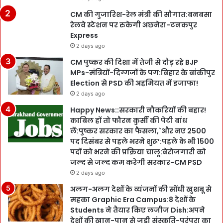
CM की गुजारिश-रेल मंत्री की सौगात:बनबसा
रेलवे स्टेशन पर रुकेगी अछनेरा-टनकपुर
Express
2 days ago
CM पुष्कर की दिशा में तेजी से दौड़ रहे BJP
MPs-मंत्रियों-दिग्गजों के पग:बिहार के बांकीपुर
Election से PSD की अहमियत में इजाफा!
2 days ago
Happy News::सरकारी नौकरियों की बहार!
काबिल हों तो फौरन कुर्सी की पेटी बांध
लें:पुष्कर सरकार का फैसला,`और नए 2500
पद दिसंबर से पहले भरने शुरू’:पहले के भी 1500
पदों को भरने की प्रक्रिया चालू:बेरोजगारी को
जल्द से जल्द कम करेगी सरकार-CM PSD
2 days ago
अलग-अलग देशों के व्यंजनों की सोंधी खुशबू से
महका Graphic Era Campus:8 देशों के
Students ने तैयार किए लजीज Dish:अपने
देशों की खान-पान से जुड़ी संस्कृति-परंपरा का