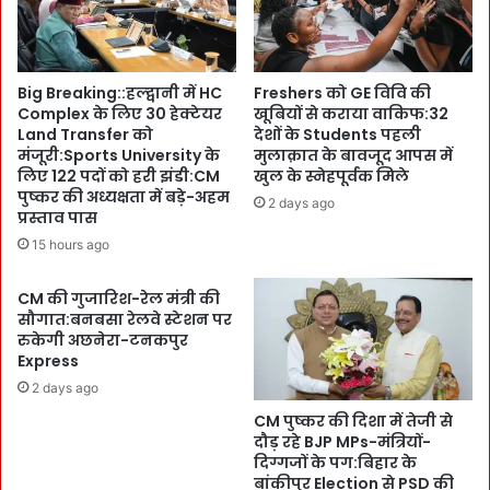
ष्क
ट्टू
र
आ
ने
टे
P
के
Big Breaking::हल्द्वानी में HC
Freshers को GE विवि की
M
6
Complex के लिए 30 हेक्टेयर
खूबियों से कराया वाकिफ:32
मो
सैं
Land Transfer को
देशों के Students पहली
दी
प
मंजूरी:Sports University के
मुलाक़ात के बावजूद आपस में
से
ल
लिए 122 पदों को हरी झंडी:CM
खुल के स्नेहपूर्वक मिले
दा
फे
पुष्कर की अध्यक्षता में बड़े-अहम
2 days ago
द
ल
प्रस्ताव पास
-
:
15 hours ago
प्र
मि
श
ला
CM की गुजारिश-रेल मंत्री की
स्ति
व
सौगात:बनबसा रेलवे स्टेशन पर
प
ट
रुकेगी अछनेरा-टनकपुर
त्र
खो
Express
मि
रों
2 days ago
ल
के
ते
CM पुष्कर की दिशा में तेजी से
खि
ही
दौड़ रहे BJP MPs-मंत्रियों-
ला
2
दिग्गजों के पग:बिहार के
फ
बांकीपुर Election से PSD की
0
मु