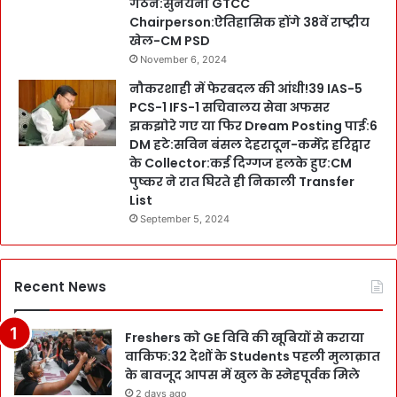
गठन:सुनयना GTCC
Chairperson:ऐतिहासिक होंगे 38वें राष्ट्रीय
खेल-CM PSD
November 6, 2024
नौकरशाही में फेरबदल की आंधी!39 IAS-5
PCS-1 IFS-1 सचिवालय सेवा अफसर
झकझोरे गए या फिर Dream Posting पाई:6
DM हटे:सविन बंसल देहरादून-कर्मेंद्र हरिद्वार
के Collector:कई दिग्गज हलके हुए:CM
पुष्कर ने रात घिरते ही निकाली Transfer
List
September 5, 2024
Recent News
Freshers को GE विवि की खूबियों से कराया
वाकिफ:32 देशों के Students पहली मुलाक़ात
के बावजूद आपस में खुल के स्नेहपूर्वक मिले
2 days ago