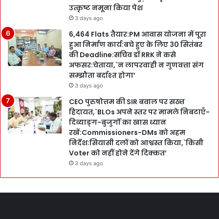
उत्कृष्ट नमूना किया पेश
3 days ago
6,464 Flats तैयार:PM आवास योजना में पूरा
हुआ निर्माण कार्य:बचे हुए के लिए 30 सितंबर
की Deadline:सचिव डॉ RRK ने कसे
अफसर:चेताया,`न लापरवाही न गुणवत्ता संग
सम्झौता बर्दाश्त होगा’
3 days ago
CEO पुरुषोत्तम की SIR बवाल पर सख्त
हिदायत,`BLOs अपने स्तर पर मामले निबटाएँ-
दिव्याङ्ग-बुजुर्गों का खास ध्यान
रखें:Commissioners-DMs को अहम
निर्देश:सियासी दलों को आश्वस्त किया,`किसी
Voter को नहीं होने देंगे दिक्कत’
3 days ago