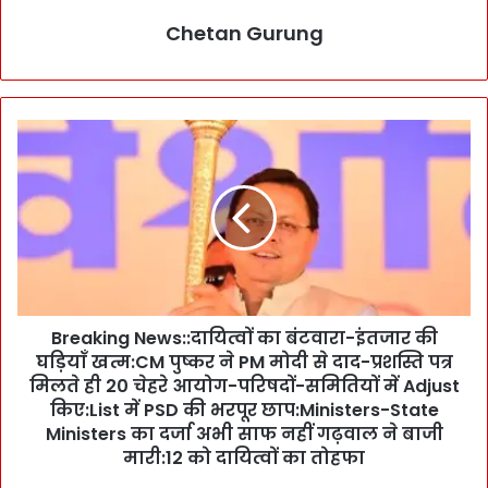
Chetan Gurung
B
r
e
a
k
i
n
g
N
Breaking News::दायित्वों का बंटवारा-इंतजार की
e
घड़ियाँ खत्म:CM पुष्कर ने PM मोदी से दाद-प्रशस्ति पत्र
w
s
मिलते ही 20 चेहरे आयोग-परिषदों-समितियों में Adjust
:
किए:List में PSD की भरपूर छाप:Ministers-State
:
Ministers का दर्जा अभी साफ नहीं गढ़वाल ने बाजी
दा
मारी:12 को दायित्वों का तोहफा
यि