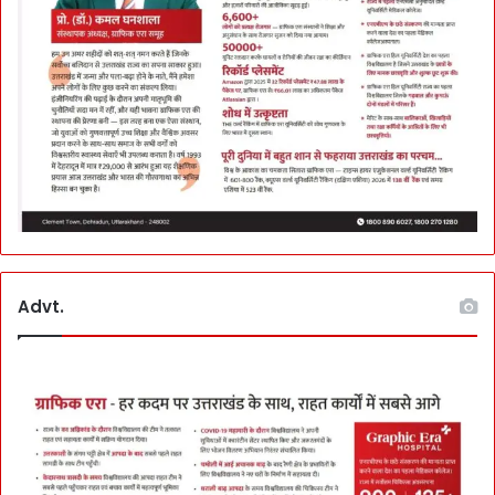
r
s
का
द
र्जा
अ
भी
सा
फ
न
हीं
ग
ढ़
Advt.
वा
ल
ने
बा
जी
मा
री
: