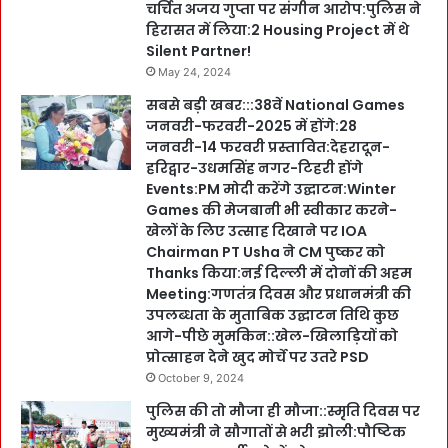
चर्चित अजय गुप्ता पर संगीन आरोप:पुलिस ने
हिरासत में लिया:2 Housing Project में थे
Silent Partner!
May 24, 2024
सबसे बड़ी खबर:::38वें National Games
जनवरी-फरवरी-2025 में होंगे:28
जनवरी-14 फरवरी प्रस्तावित:देहरादून-
हरिद्वार-उधमसिंह नगर-टिहरी होंगे
Events:PM मोदी करेंगे उद्घाटन:Winter
Games की मेजबानी भी स्वीकार करने-
खेलों के लिए उत्साह दिखाने पर IOA
Chairman PT Usha ने CM पुष्कर को
Thanks किया:नई दिल्ली में दोनों की अहम
Meeting:गणतंत्र दिवस और प्रधानमंत्री की
उपलब्धता के मुताबिक उद्घाटन तिथि कुछ
आगे-पीछे मुमकिन::खेल-खिलाड़ियों को
प्रोत्साहन देने खुद मोर्चे पर उतरे PSD
October 9, 2024
पुलिस की तो मौजा ही मौजा::स्मृति दिवस पर
मुख्यमंत्री ने सौगातों से भरी झोली:पौष्टिक