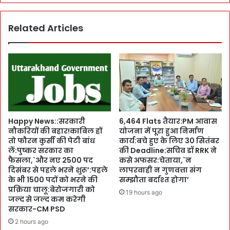
वा
में
D
द
Related Articles
a
र्श
n
न
c
क
e
र
:
बो
छा
ले
ग
C
ए
M
रु
पु
Happy News::सरकारी
6,464 Flats तैयार:PM आवास
द्र
ष्क
नौकरियों की बहार!काबिल हों
योजना में पूरा हुआ निर्माण
प्र
र
तो फौरन कुर्सी की पेटी बांध
कार्य:बचे हुए के लिए 30 सितंबर
या
,
लें:पुष्कर सरकार का
की Deadline:सचिव डॉ RRK ने
ग
`
फैसला,`और नए 2500 पद
कसे अफसर:चेताया,`न
में
स
दिसंबर से पहले भरने शुरू’:पहले
लापरवाही न गुणवत्ता संग
C
र्दि
के भी 1500 पदों को भरने की
सम्झौता बर्दाश्त होगा’
M
प्रक्रिया चालू:बेरोजगारी को
यों
19 hours ago
जल्द से जल्द कम करेगी
पु
में
सरकार-CM PSD
ष्क
भी
र
T
2 hours ago