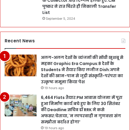
के Collector:कई दिग्गज हलके हुए:CM
पुष्कर ने रात घिरते ही निकाली Transfer
List
September 5, 2024
Recent News
अलग-अलग देशों के व्यंजनों की सोंधी खुशबू से
महका Graphic Era Campus:8 देशों के
Students ने तैयार किए लजीज Dish:अपने
देशों की खान-पान से जुड़ी संस्कृति-परंपरा का
उत्कृष्ट नमूना किया पेश
19 hours ago
6,464 Flats तैयार:PM आवास योजना में पूरा
हुआ निर्माण कार्य:बचे हुए के लिए 30 सितंबर
की Deadline:सचिव डॉ RRK ने कसे
अफसर:चेताया,`न लापरवाही न गुणवत्ता संग
सम्झौता बर्दाश्त होगा’
19 hours ago