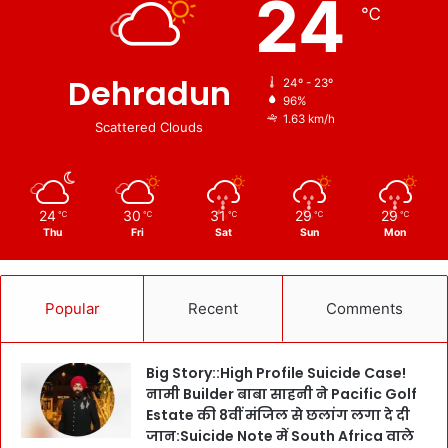
24
℃
Dehradun
24º - 23º
96%
1.63 km/h
Scattered Clouds
24
30
31
29
29
℃
℃
℃
℃
℃
Thu
Fri
Sat
Sun
Mon
Popular
Recent
Comments
Big Story::High Profile Suicide Case!
नामी Builder बाबा साहनी ने Pacific Golf
Estate की 8वीं मंजिल से छलांग लगा दे दी
जान:Suicide Note में South Africa वाले