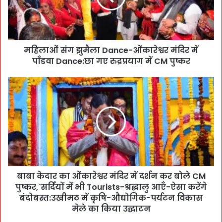
ग
झु
मै
ला
महिलाओं संग झुमैला Dance-ओंकारेश्वर मंदिर में
D
पाँडवा Dance:छा गए रुद्रप्रयाग में CM पुष्कर
a
n
c
बा
e
बा
-
के
ओं
दा
का
र
रे
का
श्व
ओं
र
का
मं
रे
दि
बाबा केदार का ओंकारेश्वर मंदिर में दर्शन कर बोले CM
श्व
र
पुष्कर,`सर्दियों में भी Tourists-श्रद्धालु आएँ-ऐसा करेंगे
र
में
मं
बंदोबस्त:उखीमठ में कृषि-औद्योगिक-पर्यटन विकास
पाँ
दि
मेले का किया उद्घाटन
ड
र