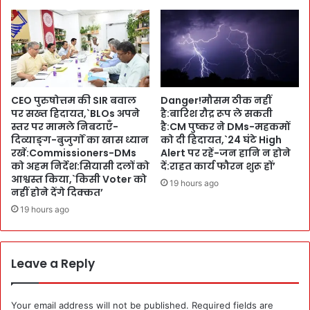
o
u
r
i
s
t
s
CEO पुरुषोत्तम की SIR बवाल
Danger!मौसम ठीक नहीं
-
पर सख्त हिदायत,`BLOs अपने
है:बारिश रौद्र रूप ले सकती
श्र
स्तर पर मामले निबटाएँ-
है:CM पुष्कर ने DMs-महकमों
द्धा
दिव्याङ्ग-बुजुर्गों का खास ध्यान
को दी हिदायत,`24 घंटे High
लु
रखें:Commissioners-DMs
Alert पर रहें-जन हानि न होने
आ
को अहम निर्देश:सियासी दलों को
दें:राहत कार्य फौरन शुरू हों’
एँ
आश्वस्त किया,`किसी Voter को
19 hours ago
नहीं होने देंगे दिक्कत’
-
ऐ
19 hours ago
सा
क
रें
Leave a Reply
गे
बं
दो
Your email address will not be published.
Required fields are
ब