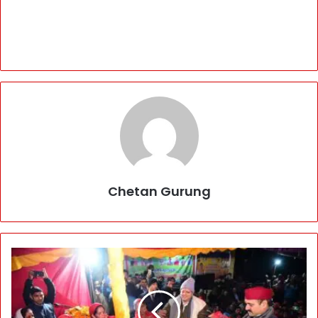
Chetan Gurung
म
हि
ला
ओं
सं