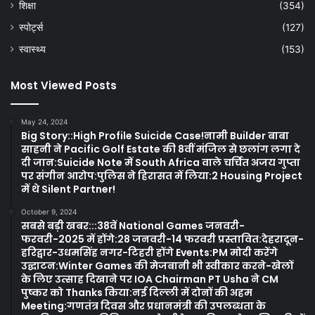
शिक्षा
(354)
स्पोर्ट्स
(127)
स्वास्थ्य
(153)
Most Viewed Posts
May 24, 2024
Big Story::High Profile Suicide Case!नामी Builder बाबा
साहनी ने Pacific Golf Estate की 8वीं मंजिल से छलांग लगा दे
दी जान:Suicide Note में South Africa वाले चर्चित अजय गुप्ता
पर संगीन आरोप:पुलिस ने हिरासत में लिया:2 Housing Project
में थे Silent Partner!
October 9, 2024
सबसे बड़ी खबर:::38वें National Games जनवरी-
फरवरी-2025 में होंगे:28 जनवरी-14 फरवरी प्रस्तावित:देहरादून-
हरिद्वार-उधमसिंह नगर-टिहरी होंगे Events:PM मोदी करेंगे
उद्घाटन:Winter Games की मेजबानी भी स्वीकार करने-खेलों
के लिए उत्साह दिखाने पर IOA Chairman PT Usha ने CM
पुष्कर को Thanks किया:नई दिल्ली में दोनों की अहम
Meeting:गणतंत्र दिवस और प्रधानमंत्री की उपलब्धता के