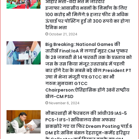
आहार भत्ता-वर्दी भत्ते में जोरदार
इजाफा:आवासीय भवनों के निर्माण के लिए
100 करोड़ भी मिलेंगे:9 हजार फीट से अधिक
ऊंचाई पर पोस्टिंग हुई तो 300 रूपये का होगा
दैनिक भत्ता
October 21, 2024
Big Breaking::National Games की
तारीखें Final:IoA ने लगाईं मुहर:CM पुष्कर
के 28 जनवरी से 14 फरवरी तक के प्रस्ताव को
जस के तस किया मंजूर:उत्तराखंड में पहली
बार होंगे देश के सबसे बड़े खेल:President PT
उषा ने भेजा मंजूरी पत्र:GTCC का भी
गठन:सुनयना GTCC
Chairperson:ऐतिहासिक होंगे 38वें राष्ट्रीय
खेल-CM PSD
November 6, 2024
नौकरशाही में फेरबदल की आंधी!39 IAS-5
PCS-1 IFS-1 सचिवालय सेवा अफसर
झकझोरे गए या फिर Dream Posting पाई:6
DM हटे:सविन बंसल देहरादून-कर्मेंद्र हरिद्वार