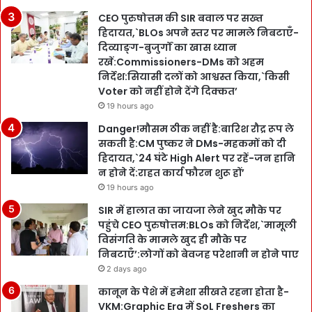
CEO पुरुषोत्तम की SIR बवाल पर सख्त
हिदायत,`BLOs अपने स्तर पर मामले निबटाएँ-
दिव्याङ्ग-बुजुर्गों का खास ध्यान
रखें:Commissioners-DMs को अहम
निर्देश:सियासी दलों को आश्वस्त किया,`किसी
Voter को नहीं होने देंगे दिक्कत’
19 hours ago
Danger!मौसम ठीक नहीं है:बारिश रौद्र रूप ले
सकती है:CM पुष्कर ने DMs-महकमों को दी
हिदायत,`24 घंटे High Alert पर रहें-जन हानि
न होने दें:राहत कार्य फौरन शुरू हों’
19 hours ago
SIR में हालात का जायजा लेने खुद मौके पर
पहुंचे CEO पुरुषोत्तम:BLOs को निर्देश,`मामूली
विसंगति के मामले खुद ही मौके पर
निबटाएँ’:लोगों को बेवजह परेशानी न होने पाए
2 days ago
कानून के पेशे में हमेशा सीखते रहना होता है-
VKM:Graphic Era में SoL Freshers का