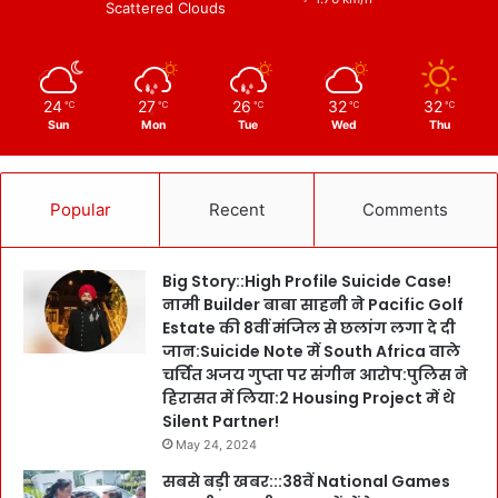
Scattered Clouds
24
27
26
32
32
℃
℃
℃
℃
℃
Sun
Mon
Tue
Wed
Thu
Popular
Recent
Comments
Big Story::High Profile Suicide Case!
नामी Builder बाबा साहनी ने Pacific Golf
Estate की 8वीं मंजिल से छलांग लगा दे दी
जान:Suicide Note में South Africa वाले
चर्चित अजय गुप्ता पर संगीन आरोप:पुलिस ने
हिरासत में लिया:2 Housing Project में थे
Silent Partner!
May 24, 2024
सबसे बड़ी खबर:::38वें National Games