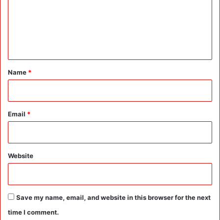
के
m
आँ
e
ख
का
n
ता
t
रा
*
ब
Name
*
ने
C
M
पु
Email
*
ष्क
र
:
A
Website
s
s
e
m
Save my name, email, and website in this browser for the next
b
time I comment.
l