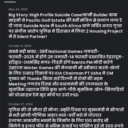
May 24, 2024
Big Story::High Profile Suicide Case!नामी Builder बाबा
साहनी ने Pacific Golf Estate की 8वीं मंजिल से छलांग लगा दे
दी जान:Suicide Note में South Africa वाले चर्चित अजय गुप्ता
पर संगीन आरोप:पुलिस ने हिरासत में लिया:2 Housing Project
में थे Silent Partner!
October 9, 2024
सबसे बड़ी खबर:::38वें National Games जनवरी-
फरवरी-2025 में होंगे:28 जनवरी-14 फरवरी प्रस्तावित:देहरादून-
हरिद्वार-उधमसिंह नगर-टिहरी होंगे Events:PM मोदी करेंगे
उद्घाटन:Winter Games की मेजबानी भी स्वीकार करने-खेलों
के लिए उत्साह दिखाने पर IOA Chairman PT Usha ने CM
पुष्कर को Thanks किया:नई दिल्ली में दोनों की अहम
Meeting:गणतंत्र दिवस और प्रधानमंत्री की उपलब्धता के
मुताबिक उद्घाटन तिथि कुछ आगे-पीछे मुमकिन::खेल-खिलाड़ियों
को प्रोत्साहन देने खुद मोर्चे पर उतरे PSD
October 21, 2024
पुलिस की तो मौजा ही मौजा::स्मृति दिवस पर मुख्यमंत्री ने सौगातों
से भरी झोली:पौष्टिक आहार भत्ता-वर्दी भत्ते में जोरदार
इजाफा:आवासीय भवनों के निर्माण के लिए 100 करोड़ भी
मिलेंगे:9 हजार फीट से अधिक ऊंचाई पर पोस्टिंग हुई तो 300 रूपये