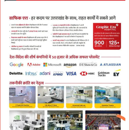
i
p
t
लि
ख
ने
की
कु
व्व
त
का
आ
ला
क
मा
न
मु
री
द