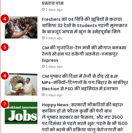
प्रस्ताव पास
2 days ago
Freshers को GE विवि की खूबियों से कराया
वाकिफ:32 देशों के Students पहली मुलाक़ात
के बावजूद आपस में खुल के स्नेहपूर्वक मिले
3 days ago
CM की गुजारिश-रेल मंत्री की सौगात:बनबसा
रेलवे स्टेशन पर रुकेगी अछनेरा-टनकपुर
Express
3 days ago
CM पुष्कर की दिशा में तेजी से दौड़ रहे BJP
MPs-मंत्रियों-दिग्गजों के पग:बिहार के बांकीपुर
Election से PSD की अहमियत में इजाफा!
3 days ago
Happy News::सरकारी नौकरियों की बहार!
काबिल हों तो फौरन कुर्सी की पेटी बांध
लें:पुष्कर सरकार का फैसला,`और नए 2500
पद दिसंबर से पहले भरने शुरू’:पहले के भी 1500
पदों को भरने की प्रक्रिया चालू:बेरोजगारी को