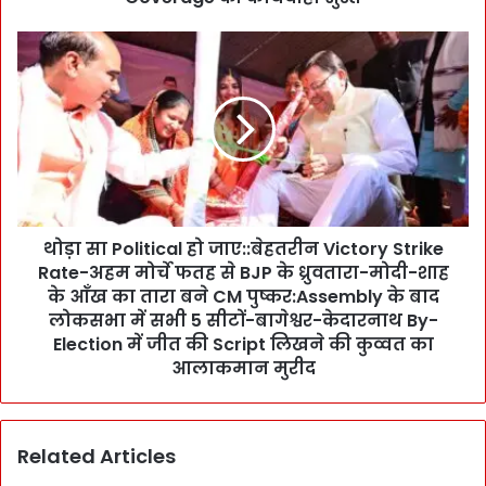
रा
धा
थो
स
ड़ा
ख्त
सा
हु
P
ई
o
:
l
E
i
S
t
I
i
मा
थोड़ा सा Political हो जाए::बेहतरीन Victory Strike
c
म
Rate-अहम मोर्चे फतह से BJP के ध्रुवतारा-मोदी-शाह
a
लों
l
के आँख का तारा बने CM पुष्कर:Assembly के बाद
में
हो
लोकसभा में सभी 5 सीटों-बागेश्वर-केदारनाथ By-
1
जा
Election में जीत की Script लिखने की कुव्वत का
5
ए
आलाकमान मुरीद
,
:
0
:
0
बे
0
Related Articles
ह
U
त