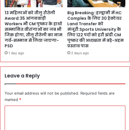
कों
ह
को
म
13 महिलाओं को तीलू रौतेली
Big Breaking::हल्द्वानी में HC
C
मो
Award:35 आंगनवाड़ी
Complex के लिए 30 हेक्टेयर
o
र्चे
Workers भी CM पुष्कर के हाथों
Land Transfer को
v
फ
सम्मानित:वीरांगाओं का जब भी
मंजूरी:Sports University के
e
त
जिक्र होगा, तीलू रौतेली का नाम
लिए 122 पदों को हरी झंडी:CM
r
ह
गर्व-सम्मान से लिया जाएगा-
पुष्कर की अध्यक्षता में बड़े-अहम
a
से
PSD
प्रस्ताव पास
g
B
1 day ago
2 days ago
e
J
की
P
का
के
र्य
ध्रु
Leave a Reply
वा
व
ही
ता
सु
रा
Your email address will not be published.
Required fields are
स्त
-
marked
*
मो
C
दी
-
o
शा
m
ह