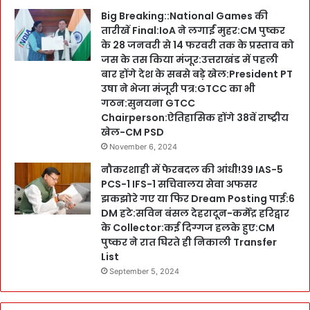
Big Breaking::National Games की
तारीखें Final:IoA ने लगाईं मुहर:CM पुष्कर
के 28 जनवरी से 14 फरवरी तक के प्रस्ताव को
जस के तस किया मंजूर:उत्तराखंड में पहली
बार होंगे देश के सबसे बड़े खेल:President PT
उषा ने भेजा मंजूरी पत्र:GTCC का भी
गठन:सुनयना GTCC
Chairperson:ऐतिहासिक होंगे 38वें राष्ट्रीय
खेल-CM PSD
November 6, 2024
नौकरशाही में फेरबदल की आंधी!39 IAS-5
PCS-1 IFS-1 सचिवालय सेवा अफसर
झकझोरे गए या फिर Dream Posting पाई:6
DM हटे:सविन बंसल देहरादून-कर्मेंद्र हरिद्वार
के Collector:कई दिग्गज हलके हुए:CM
पुष्कर ने रात घिरते ही निकाली Transfer
List
September 5, 2024