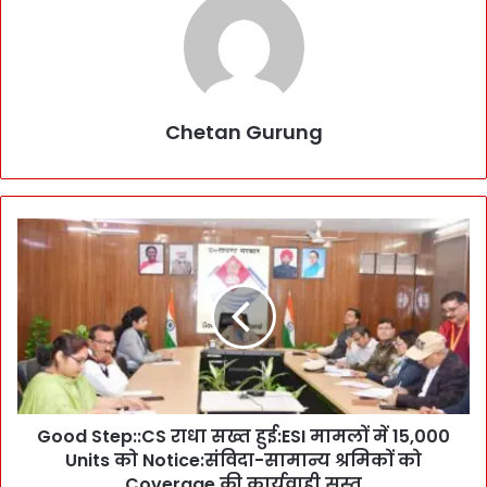
Chetan Gurung
G
o
o
d
S
t
e
p
:
Good Step::CS राधा सख्त हुई:ESI मामलों में 15,000
:
Units को Notice:संविदा-सामान्य श्रमिकों को
C
S
Coverage की कार्यवाही सुस्त