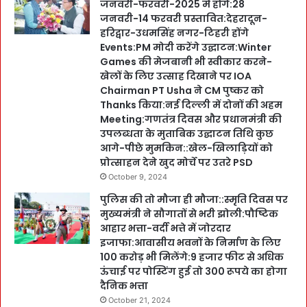
जनवरी-फरवरी-2025 में होंगे:28
जनवरी-14 फरवरी प्रस्तावित:देहरादून-
हरिद्वार-उधमसिंह नगर-टिहरी होंगे
Events:PM मोदी करेंगे उद्घाटन:Winter
Games की मेजबानी भी स्वीकार करने-
खेलों के लिए उत्साह दिखाने पर IOA
Chairman PT Usha ने CM पुष्कर को
Thanks किया:नई दिल्ली में दोनों की अहम
Meeting:गणतंत्र दिवस और प्रधानमंत्री की
उपलब्धता के मुताबिक उद्घाटन तिथि कुछ
आगे-पीछे मुमकिन::खेल-खिलाड़ियों को
प्रोत्साहन देने खुद मोर्चे पर उतरे PSD
October 9, 2024
पुलिस की तो मौजा ही मौजा::स्मृति दिवस पर
मुख्यमंत्री ने सौगातों से भरी झोली:पौष्टिक
आहार भत्ता-वर्दी भत्ते में जोरदार
इजाफा:आवासीय भवनों के निर्माण के लिए
100 करोड़ भी मिलेंगे:9 हजार फीट से अधिक
ऊंचाई पर पोस्टिंग हुई तो 300 रूपये का होगा
दैनिक भत्ता
October 21, 2024