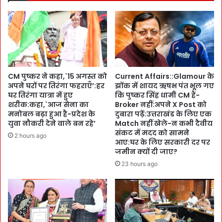
n
री
i
न
t
V
s
i
को
c
N
t
o
o
CM पुष्कर ने कहा,`15 अगस्त को
Current Affairs::Glamour के
t
r
अपने घरों पर तिरंगा फहराएँ’:हर
झोंक में शायद ऋषभ पंत भूल गए
i
y
घर तिरंगा यात्रा में हुए
कि पुष्कर सिंह धामी CM हैं-
c
S
शरीक:कहा,`आज सेना का
Broker नहीं:अपने X Post को
e
t
मनोबल बढ़ा हुआ है-प्रदेश के
दुबारा पढ़ें:उत्तराखंड के लिए एक
:
r
युवा नौकरी देने वाले बन रहे’
Match नहीं खेले-न कभी दैवीय
सं
i
संकट में मदद को सामने
2 hours ago
वि
k
आए:घर के लिए सरकारी दर पर
दा
जमीन क्यों दी जाए?
e
-
R
23 hours ago
सा
a
मा
t
न्य
e
श्र
-
मि
अ