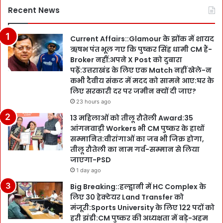
Recent News
Current Affairs::Glamour के झोंक में शायद
ऋषभ पंत भूल गए कि पुष्कर सिंह धामी CM हैं-
Broker नहीं:अपने X Post को दुबारा
पढ़ें:उत्तराखंड के लिए एक Match नहीं खेले-न
कभी दैवीय संकट में मदद को सामने आए:घर के
लिए सरकारी दर पर जमीन क्यों दी जाए?
23 hours ago
13 महिलाओं को तीलू रौतेली Award:35
आंगनवाड़ी Workers भी CM पुष्कर के हाथों
सम्मानित:वीरांगाओं का जब भी जिक्र होगा,
तीलू रौतेली का नाम गर्व-सम्मान से लिया
जाएगा-PSD
1 day ago
Big Breaking::हल्द्वानी में HC Complex के
लिए 30 हेक्टेयर Land Transfer को
मंजूरी:Sports University के लिए 122 पदों को
हरी झंडी:CM पुष्कर की अध्यक्षता में बड़े-अहम