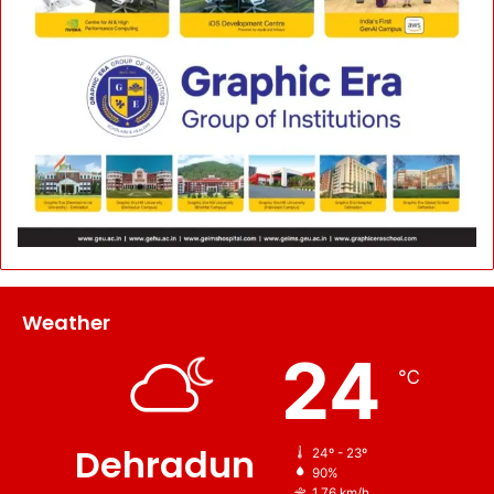
Weather
24
℃
Dehradun
24º - 23º
90%
1.76 km/h