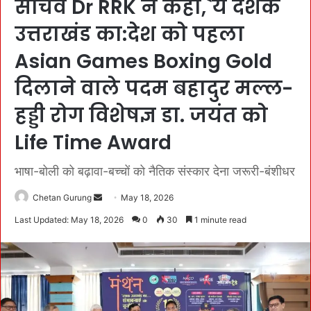
सचिव Dr RRK ने कहा,`ये दशक
उत्तराखंड का:देश को पहला
Asian Games Boxing Gold
दिलाने वाले पदम बहादुर मल्ल-
हड्डी रोग विशेषज्ञ डा. जयंत को
Life Time Award
भाषा-बोली को बढ़ावा-बच्चों को नैतिक संस्कार देना जरूरी-बंशीधर
Chetan Gurung
S
May 18, 2026
e
Last Updated: May 18, 2026
0
30
1 minute read
n
d
a
n
e