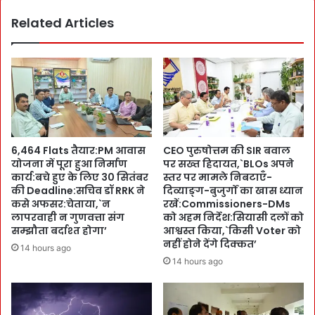
g
मि
को
Related Articles
ले
ह
U
री
K
झं
C
डी
M
:
पु
E
ष्क
F
र
C
:
6,464 Flats तैयार:PM आवास
CEO पुरुषोत्तम की SIR बवाल
हो
छ
योजना में पूरा हुआ निर्माण
पर सख्त हिदायत,`BLOs अपने
ग
त्ती
कार्य:बचे हुए के लिए 30 सितंबर
स्तर पर मामले निबटाएँ-
ई
स
की Deadline:सचिव डॉ RRK ने
दिव्याङ्ग-बुजुर्गों का खास ध्यान
:
ग
कसे अफसर:चेताया,`न
रखें:Commissioners-DMs
स
ढ़
लापरवाही न गुणवत्ता संग
को अहम निर्देश:सियासी दलों को
चि
र
सम्झौता बर्दाश्त होगा’
आश्वस्त किया,`किसी Voter को
व
नहीं होने देंगे दिक्कत’
वा
14 hours ago
डॉ
ना
14 hours ago
R
हो
R
ने
K
से
ने