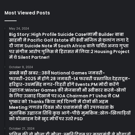
Most Viewed Posts
May 24, 2024
Big Story::High Profile Suicide Case!नामी Builder बाबा
साहनी ने Pacific Golf Estate की 8वीं मंजिल से छलांग लगा दे
दी जान:Suicide Note में South Africa वाले चर्चित अजय गुप्ता
पर संगीन आरोप:पुलिस ने हिरासत में लिया:2 Housing Project
में थे Silent Partner!
October 9, 2024
सबसे बड़ी खबर:::38वें National Games जनवरी-
फरवरी-2025 में होंगे:28 जनवरी-14 फरवरी प्रस्तावित:देहरादून-
हरिद्वार-उधमसिंह नगर-टिहरी होंगे Events:PM मोदी करेंगे
उद्घाटन:Winter Games की मेजबानी भी स्वीकार करने-खेलों
के लिए उत्साह दिखाने पर IOA Chairman PT Usha ने CM
पुष्कर को Thanks किया:नई दिल्ली में दोनों की अहम
Meeting:गणतंत्र दिवस और प्रधानमंत्री की उपलब्धता के
मुताबिक उद्घाटन तिथि कुछ आगे-पीछे मुमकिन::खेल-खिलाड़ियों
को प्रोत्साहन देने खुद मोर्चे पर उतरे PSD
October 21, 2024
पुलिस की तो मौजा ही मौजा::स्मृति दिवस पर मुख्यमंत्री ने सौगातों