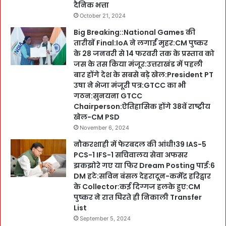
दैनिक भत्ता
October 21, 2024
Big Breaking::National Games की
तारीखें Final:IoA ने लगाईं मुहर:CM पुष्कर
के 28 जनवरी से 14 फरवरी तक के प्रस्ताव को
जस के तस किया मंजूर:उत्तराखंड में पहली
बार होंगे देश के सबसे बड़े खेल:President PT
उषा ने भेजा मंजूरी पत्र:GTCC का भी
गठन:सुनयना GTCC
Chairperson:ऐतिहासिक होंगे 38वें राष्ट्रीय
खेल-CM PSD
November 6, 2024
नौकरशाही में फेरबदल की आंधी!39 IAS-5
PCS-1 IFS-1 सचिवालय सेवा अफसर
झकझोरे गए या फिर Dream Posting पाई:6
DM हटे:सविन बंसल देहरादून-कर्मेंद्र हरिद्वार
के Collector:कई दिग्गज हलके हुए:CM
पुष्कर ने रात घिरते ही निकाली Transfer
List
September 5, 2024