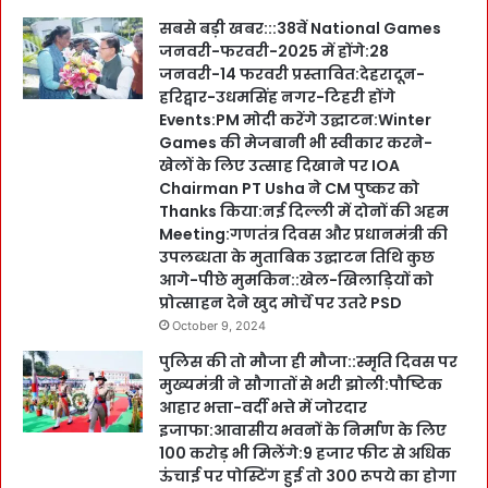
सबसे बड़ी खबर:::38वें National Games
जनवरी-फरवरी-2025 में होंगे:28
जनवरी-14 फरवरी प्रस्तावित:देहरादून-
हरिद्वार-उधमसिंह नगर-टिहरी होंगे
Events:PM मोदी करेंगे उद्घाटन:Winter
Games की मेजबानी भी स्वीकार करने-
खेलों के लिए उत्साह दिखाने पर IOA
Chairman PT Usha ने CM पुष्कर को
Thanks किया:नई दिल्ली में दोनों की अहम
Meeting:गणतंत्र दिवस और प्रधानमंत्री की
उपलब्धता के मुताबिक उद्घाटन तिथि कुछ
आगे-पीछे मुमकिन::खेल-खिलाड़ियों को
प्रोत्साहन देने खुद मोर्चे पर उतरे PSD
October 9, 2024
पुलिस की तो मौजा ही मौजा::स्मृति दिवस पर
मुख्यमंत्री ने सौगातों से भरी झोली:पौष्टिक
आहार भत्ता-वर्दी भत्ते में जोरदार
इजाफा:आवासीय भवनों के निर्माण के लिए
100 करोड़ भी मिलेंगे:9 हजार फीट से अधिक
ऊंचाई पर पोस्टिंग हुई तो 300 रूपये का होगा