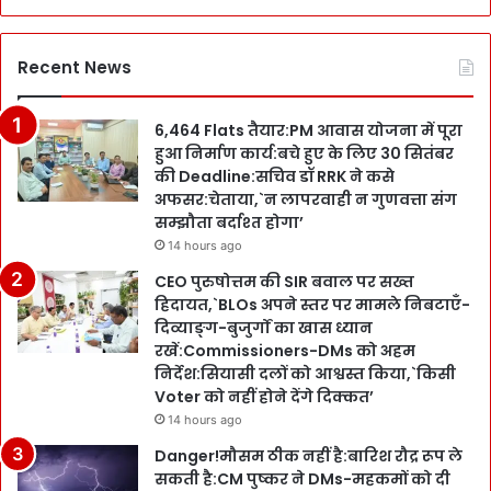
Recent News
6,464 Flats तैयार:PM आवास योजना में पूरा
हुआ निर्माण कार्य:बचे हुए के लिए 30 सितंबर
की Deadline:सचिव डॉ RRK ने कसे
अफसर:चेताया,`न लापरवाही न गुणवत्ता संग
सम्झौता बर्दाश्त होगा’
14 hours ago
CEO पुरुषोत्तम की SIR बवाल पर सख्त
हिदायत,`BLOs अपने स्तर पर मामले निबटाएँ-
दिव्याङ्ग-बुजुर्गों का खास ध्यान
रखें:Commissioners-DMs को अहम
निर्देश:सियासी दलों को आश्वस्त किया,`किसी
Voter को नहीं होने देंगे दिक्कत’
14 hours ago
Danger!मौसम ठीक नहीं है:बारिश रौद्र रूप ले
सकती है:CM पुष्कर ने DMs-महकमों को दी