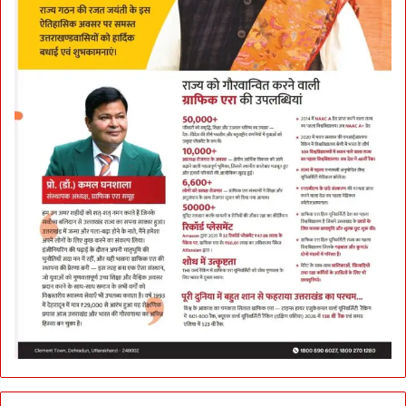
क
र
हे
मा
था