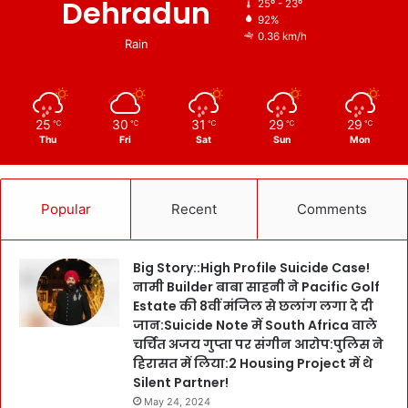
Dehradun
25º - 23º
92%
0.36 km/h
Rain
25
30
31
29
29
℃
℃
℃
℃
℃
Thu
Fri
Sat
Sun
Mon
Popular
Recent
Comments
Big Story::High Profile Suicide Case!
नामी Builder बाबा साहनी ने Pacific Golf
Estate की 8वीं मंजिल से छलांग लगा दे दी
जान:Suicide Note में South Africa वाले
चर्चित अजय गुप्ता पर संगीन आरोप:पुलिस ने
हिरासत में लिया:2 Housing Project में थे
Silent Partner!
May 24, 2024