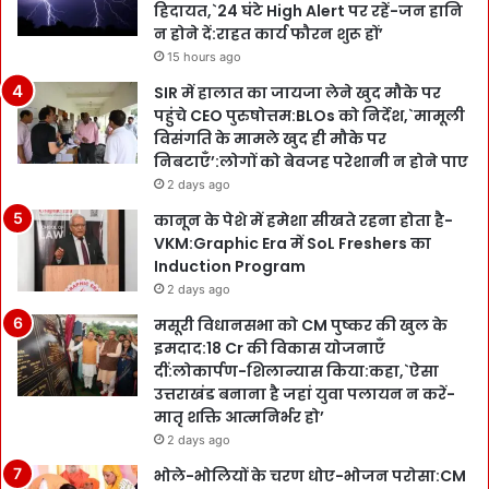
हिदायत,`24 घंटे High Alert पर रहें-जन हानि
न होने दें:राहत कार्य फौरन शुरू हों’
15 hours ago
SIR में हालात का जायजा लेने खुद मौके पर
पहुंचे CEO पुरुषोत्तम:BLOs को निर्देश,`मामूली
विसंगति के मामले खुद ही मौके पर
निबटाएँ’:लोगों को बेवजह परेशानी न होने पाए
2 days ago
कानून के पेशे में हमेशा सीखते रहना होता है-
VKM:Graphic Era में SoL Freshers का
Induction Program
2 days ago
मसूरी विधानसभा को CM पुष्कर की खुल के
इमदाद:18 Cr की विकास योजनाएँ
दीं:लोकार्पण-शिलान्यास किया:कहा,`ऐसा
उत्तराखंड बनाना है जहां युवा पलायन न करें-
मातृ शक्ति आत्मनिर्भर हो’
2 days ago
भोले-भोलियों के चरण धोए-भोजन परोसा:CM