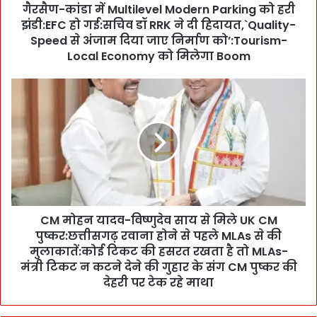
गैरसैण-कांडा में Multilevel Modern Parking को हरी
u
झंडी:EFC हो गई:सचिव डॉ RRK ने दी हिदायत,`Quality-
l
t
Speed से अंजाम दिया जाए निर्माण को’:Tourism-
i
Local Economy को मिलेगा Boom
l
e
C
v
M
e
मो
l
ह
M
न
o
या
d
द
e
व
r
-
n
CM मोहन यादव-विष्णुदेव साय से मिले UK CM
वि
P
पुष्कर:छत्तीसगढ़ रवाना होने से पहले MLAs से की
ष्णु
a
दे
मुलाकातें:कोई टिकट की हसरत रखता है तो MLAs-
r
व
मंत्री टिकट न कटने देने की गुहार के संग CM पुष्कर की
k
सा
देहरी पर टेक रहे माथा
i
य
n
से