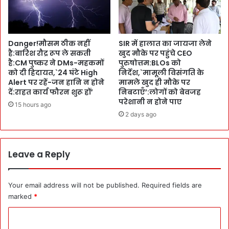
प
दी
ह
हि
ले
दा
M
य
Danger!मौसम ठीक नहीं
SIR में हालात का जायजा लेने
L
है:बारिश रौद्र रूप ले सकती
खुद मौके पर पहुंचे CEO
त
A
है:CM पुष्कर ने DMs-महकमों
पुरुषोत्तम:BLOs को
,
s
को दी हिदायत,`24 घंटे High
निर्देश,`मामूली विसंगति के
`
से
Alert पर रहें-जन हानि न होने
मामले खुद ही मौके पर
Q
की
दें:राहत कार्य फौरन शुरू हों’
निबटाएँ’:लोगों को बेवजह
u
मु
परेशानी न होने पाए
15 hours ago
a
ला
2 days ago
l
का
i
तें
t
:
y
को
Leave a Reply
-
ई
S
टि
p
क
Your email address will not be published.
Required fields are
e
ट
marked
*
e
की
d
C
ह
से
स