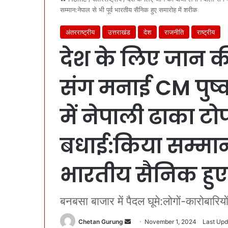
सम्मान:नेपाल से भी पूर्व भारतीय सैनिक हुए समारोह में शरीक
अंतरराष्ट्रीय
उत्तराखंड
देश
राजनीति
राष्ट्रीय
देश के लिए जान क
संग मनाई CM पुष्
में नेपाली ढाका टो
बधाई:किया सम्मान:
भारतीय सैनिक हुए
बनबसा बाजार में पैदल घूमे:लोगों-कारोबारि
Chetan Gurung
S
November 1, 2024
Last Upd