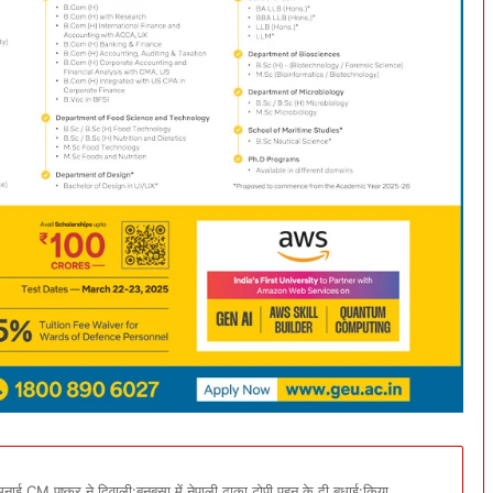
मनाई CM पुष्कर ने दिवाली:बनबसा में नेपाली ढाका टोपी पहन के दी बधाई:किया