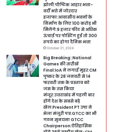
झोली:पौष्टिक आहार भत्ता-
वर्दी भत्ते में जोरदार
इजाफा:आवासीय भवनों के
निर्माण के लिए 100 करोड़ भी
मिलेंगे:9 हजार फीट से अधिक
ऊंचाई पर पोस्टिंग हुई तो 300
रूपये का होगा दैनिक भत्ता
October 21, 2024
Big Breaking::National
Games की तारीखें
Final:IoA ने लगाईं मुहर:CM
पुष्कर के 28 जनवरी से 14
फरवरी तक के प्रस्ताव को
जस के तस किया
मंजूर:उत्तराखंड में पहली बार
होंगे देश के सबसे बड़े
खेल:President PT उषा ने
भेजा मंजूरी पत्र:GTCC का भी
गठन:सुनयना GTCC
Chairperson:ऐतिहासिक
होंगे 38वें राष्ट्रीय खेल-CM