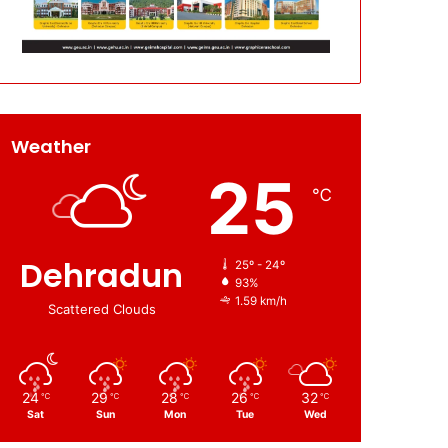
Weather
25
℃
Dehradun
25º - 24º
93%
1.59 km/h
Scattered Clouds
24
29
28
26
32
℃
℃
℃
℃
℃
Sat
Sun
Mon
Tue
Wed