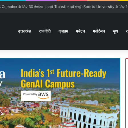
ों से कराया वाकिफ:32 देशों के Students पहली मुलाक़ात के बावजूद आपस में खुल के स्नेहपूर
उत्तराखंड
राजनीति
क्राइम
पर्यटन
मनोरंजन
यूथ
र