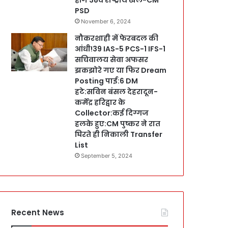
PSD
November 6, 2024
नौकरशाही में फेरबदल की
आंधी!39 IAS-5 PCS-1 IFS-1
सचिवालय सेवा अफसर
झकझोरे गए या फिर Dream
Posting पाई:6 DM
हटे:सविन बंसल देहरादून-
कर्मेंद्र हरिद्वार के
Collector:कई दिग्गज
हलके हुए:CM पुष्कर ने रात
घिरते ही निकाली Transfer
List
September 5, 2024
Recent News