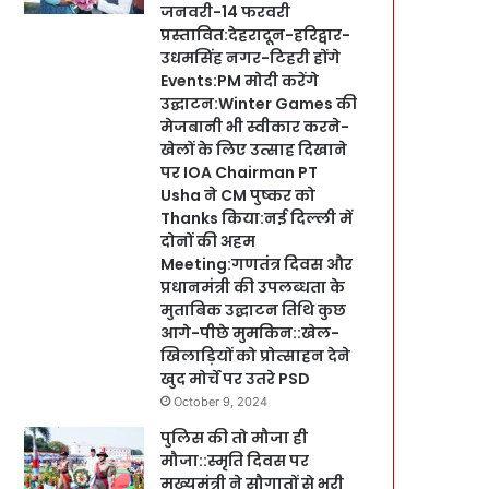
जनवरी-14 फरवरी
प्रस्तावित:देहरादून-हरिद्वार-
उधमसिंह नगर-टिहरी होंगे
Events:PM मोदी करेंगे
उद्घाटन:Winter Games की
मेजबानी भी स्वीकार करने-
खेलों के लिए उत्साह दिखाने
पर IOA Chairman PT
Usha ने CM पुष्कर को
Thanks किया:नई दिल्ली में
दोनों की अहम
Meeting:गणतंत्र दिवस और
प्रधानमंत्री की उपलब्धता के
मुताबिक उद्घाटन तिथि कुछ
आगे-पीछे मुमकिन::खेल-
खिलाड़ियों को प्रोत्साहन देने
खुद मोर्चे पर उतरे PSD
October 9, 2024
पुलिस की तो मौजा ही
मौजा::स्मृति दिवस पर
मुख्यमंत्री ने सौगातों से भरी