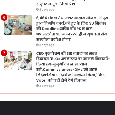
उत्कृष्ट नमूना किया पेश
3 days ago
6,464 Flats तैयार:PM आवास योजना में पूरा
हुआ निर्माण कार्य:बचे हुए के लिए 30 सितंबर
की Deadline:सचिव डॉ RRK ने कसे
अफसर:चेताया,`न लापरवाही न गुणवत्ता संग
सम्झौता बर्दाश्त होगा’
3 days ago
CEO पुरुषोत्तम की SIR बवाल पर सख्त
हिदायत,`BLOs अपने स्तर पर मामले निबटाएँ-
दिव्याङ्ग-बुजुर्गों का खास ध्यान
रखें:Commissioners-DMs को अहम
निर्देश:सियासी दलों को आश्वस्त किया,`किसी
Voter को नहीं होने देंगे दिक्कत’
3 days ago