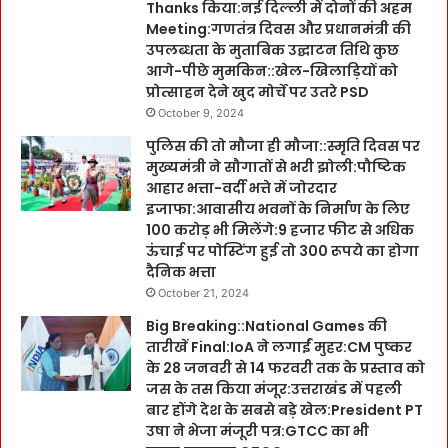
Thanks किया:नई दिल्ली में दोनों की अहम
Meeting:गणतंत्र दिवस और प्रधानमंत्री की
उपलब्धता के मुताबिक उद्घाटन तिथि कुछ
आगे-पीछे मुमकिन::खेल-खिलाड़ियों को
प्रोत्साहन देने खुद मोर्चे पर उतरे PSD
October 9, 2024
पुलिस की तो मौजा ही मौजा::स्मृति दिवस पर
मुख्यमंत्री ने सौगातों से भरी झोली:पौष्टिक
आहार भत्ता-वर्दी भत्ते में जोरदार
इजाफा:आवासीय भवनों के निर्माण के लिए
100 करोड़ भी मिलेंगे:9 हजार फीट से अधिक
ऊंचाई पर पोस्टिंग हुई तो 300 रूपये का होगा
दैनिक भत्ता
October 21, 2024
Big Breaking::National Games की
तारीखें Final:IoA ने लगाईं मुहर:CM पुष्कर
के 28 जनवरी से 14 फरवरी तक के प्रस्ताव को
जस के तस किया मंजूर:उत्तराखंड में पहली
बार होंगे देश के सबसे बड़े खेल:President PT
उषा ने भेजा मंजूरी पत्र:GTCC का भी