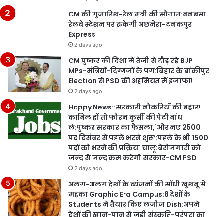
CM की गुजारिश-रेल मंत्री की सौगात:बनबसा
रेलवे स्टेशन पर रुकेगी अछनेरा-टनकपुर
Express
2 days ago
CM पुष्कर की दिशा में तेजी से दौड़ रहे BJP
MPs-मंत्रियों-दिग्गजों के पग:बिहार के बांकीपुर
Election से PSD की अहमियत में इजाफा!
2 days ago
Happy News::सरकारी नौकरियों की बहार!
काबिल हों तो फौरन कुर्सी की पेटी बांध
लें:पुष्कर सरकार का फैसला,`और नए 2500
पद दिसंबर से पहले भरने शुरू’:पहले के भी 1500
पदों को भरने की प्रक्रिया चालू:बेरोजगारी को
जल्द से जल्द कम करेगी सरकार-CM PSD
2 days ago
अलग-अलग देशों के व्यंजनों की सोंधी खुशबू से
महका Graphic Era Campus:8 देशों के
Students ने तैयार किए लजीज Dish:अपने
देशों की खान-पान से जुड़ी संस्कृति-परंपरा का