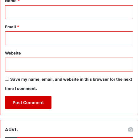
Name
*
’
दि
ल्ली
में
मं
Email
*
थ
न
भी
कि
Website
या
Save my name, email, and website in this browser for the next
time I comment.
Advt.