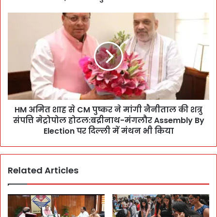
a
u
H
l
M
t
अ
e
मि
r
त
s
शा
:
ह
पं
से
त
C
न
HM अमित शाह से CM पुष्कर ने मांगी नैनीताल की शत्रु
M
ग
संपत्ति मेट्रोपोल होटल:बद्रीनाथ-मंगलौर Assembly By
पु
र
ष्क
Election पर दिल्ली में मंथन भी किया
-
र
H
ने
N
मां
Related Articles
B
गी
M
नै
e
नी
d
ता
i
ल