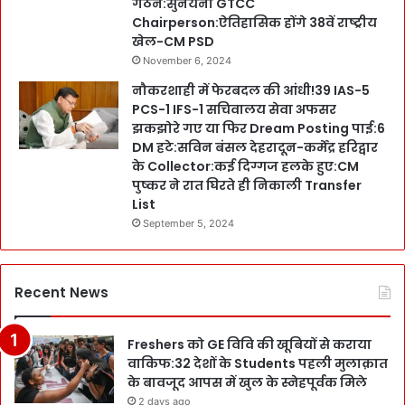
गठन:सुनयना GTCC
Chairperson:ऐतिहासिक होंगे 38वें राष्ट्रीय
खेल-CM PSD
November 6, 2024
नौकरशाही में फेरबदल की आंधी!39 IAS-5
PCS-1 IFS-1 सचिवालय सेवा अफसर
झकझोरे गए या फिर Dream Posting पाई:6
DM हटे:सविन बंसल देहरादून-कर्मेंद्र हरिद्वार
के Collector:कई दिग्गज हलके हुए:CM
पुष्कर ने रात घिरते ही निकाली Transfer
List
September 5, 2024
Recent News
Freshers को GE विवि की खूबियों से कराया
वाकिफ:32 देशों के Students पहली मुलाक़ात
के बावजूद आपस में खुल के स्नेहपूर्वक मिले
2 days ago