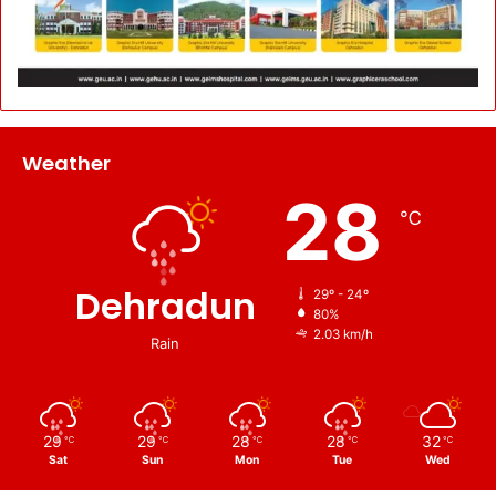
Weather
28
℃
Dehradun
29º - 24º
80%
2.03 km/h
Rain
29
29
28
28
32
℃
℃
℃
℃
℃
Sat
Sun
Mon
Tue
Wed