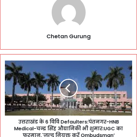
Chetan Gurung
उ
त्त
रा
खं
ड
के
6
वि
वि
उत्तराखंड के 6 विवि Defaulters:पंतनगर-HNB
D
Medical-चन्द्र सिंह औद्यानिकी भी शुमार:UGC का
e
f
फरमान,`जल्द नियुक्त करें Ombudsman’