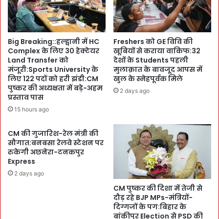
c
की
a
श
l
त्रु
-
सं
Big Breaking::हल्द्वानी में HC
Freshers को GE विवि की
च
प
Complex के लिए 30 हेक्टेयर
खूबियों से कराया वाकिफ:32
न्द्र
त्ति
Land Transfer को
देशों के Students पहली
सिं
मे
मंजूरी:Sports University के
मुलाक़ात के बावजूद आपस में
ह
ट्रो
लिए 122 पदों को हरी झंडी:CM
खुल के स्नेहपूर्वक मिले
औ
पो
पुष्कर की अध्यक्षता में बड़े-अहम
2 days ago
द्या
प्रस्ताव पास
ल
नि
हो
15 hours ago
की
ट
भी
ल
CM की गुजारिश-रेल मंत्री की
शु
:
सौगात:बनबसा रेलवे स्टेशन पर
मा
ब
रुकेगी अछनेरा-टनकपुर
र
द्री
Express
:
ना
2 days ago
U
थ
G
CM पुष्कर की दिशा में तेजी से
-
दौड़ रहे BJP MPs-मंत्रियों-
C
मं
दिग्गजों के पग:बिहार के
का
ग
बांकीपुर Election से PSD की
फ