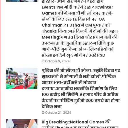
हरिद्वार-उधमसिंह नगर-टिहरी होंगे
Events:PM मोदी करेंगे उद्घाटन:Winter
Games की मेजबानी भी स्वीकार करने-
खेलों के लिए उत्साह दिखाने पर IOA
Chairman PT Usha ने CM पुष्कर को
Thanks किया:नई दिल्ली में दोनों की अहम
Meeting:गणतंत्र दिवस और प्रधानमंत्री की
उपलब्धता के मुताबिक उद्घाटन तिथि कुछ
आगे-पीछे मुमकिन::खेल-खिलाड़ियों को
प्रोत्साहन देने खुद मोर्चे पर उतरे PSD
October 9, 2024
पुलिस की तो मौजा ही मौजा::स्मृति दिवस पर
मुख्यमंत्री ने सौगातों से भरी झोली:पौष्टिक
आहार भत्ता-वर्दी भत्ते में जोरदार
इजाफा:आवासीय भवनों के निर्माण के लिए
100 करोड़ भी मिलेंगे:9 हजार फीट से अधिक
ऊंचाई पर पोस्टिंग हुई तो 300 रूपये का होगा
दैनिक भत्ता
October 21, 2024
Big Breaking::National Games की