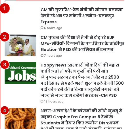
CM की गुजारिश-रेल मंत्री की सौगात:बनबसा
रेलवे स्टेशन पर रुकेगी अछनेरा-टनकपुर
Express
6 hours ago
CM पुष्कर की दिशा में तेजी से दौड़ रहे BJP
MPs-मंत्रियों-दिग्गजों के पग:बिहार के बांकीपुर
Election से PSD की अहमियत में इजाफा!
7 hours ago
Happy News::सरकारी नौकरियों की बहार!
काबिल हों तो फौरन कुर्सी की पेटी बांध
लें:पुष्कर सरकार का फैसला,`और नए 2500
पद दिसंबर से पहले भरने शुरू’:पहले के भी 1500
पदों को भरने की प्रक्रिया चालू:बेरोजगारी को
जल्द से जल्द कम करेगी सरकार-CM PSD
12 hours ago
अलग-अलग देशों के व्यंजनों की सोंधी खुशबू से
महका Graphic Era Campus:8 देशों के
Students ने तैयार किए लजीज Dish:अपने