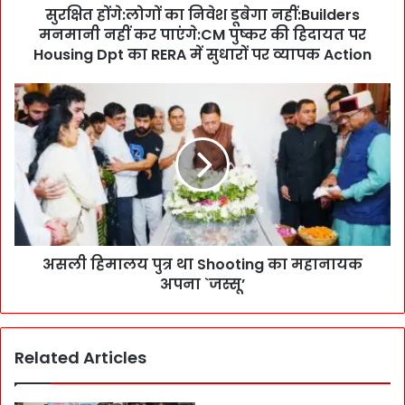
t
सुरक्षित होंगे:लोगों का निवेश डूबेगा नहीं:Builders
t
मनमानी नहीं कर पाएंगे:CM पुष्कर की हिदायत पर
i
Housing Dpt का RERA में सुधारों पर व्यापक Action
n
g
अ
-
स
C
ली
o
हि
n
मा
s
ल
t
य
r
पु
u
त्र
c
असली हिमालय पुत्र था Shooting का महानायक
था
t
अपना `जस्सू’
S
i
h
o
o
n
o
प
Related Articles
t
र
i
ल
n