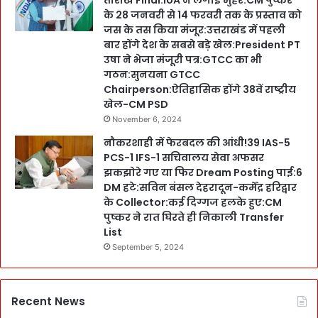
तारीखें Final:IoA ने लगाईं मुहर:CM पुष्कर
के 28 जनवरी से 14 फरवरी तक के प्रस्ताव को
जस के तस किया मंजूर:उत्तराखंड में पहली
बार होंगे देश के सबसे बड़े खेल:President PT
उषा ने भेजा मंजूरी पत्र:GTCC का भी
गठन:सुनयना GTCC
Chairperson:ऐतिहासिक होंगे 38वें राष्ट्रीय
खेल-CM PSD
November 6, 2024
नौकरशाही में फेरबदल की आंधी!39 IAS-5
PCS-1 IFS-1 सचिवालय सेवा अफसर
झकझोरे गए या फिर Dream Posting पाई:6
DM हटे:सविन बंसल देहरादून-कर्मेंद्र हरिद्वार
के Collector:कई दिग्गज हलके हुए:CM
पुष्कर ने रात घिरते ही निकाली Transfer
List
September 5, 2024
Recent News