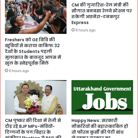
गा
g
CM की गुजारिश-रेल मंत्री की
म
का
सौगात:बनबसा रेलवे स्टेशन पर
ल
रुकेगी अछनेरा-टनकपुर
म
गे
Express
हा
गी
ना
6 hours ago
:
य
Freshers को GE विवि की
R
क
खूबियों से कराया वाकिफ:32
E
अ
देशों के Students पहली
R
प
मुलाक़ात के बावजूद आपस में
A
ना
खुल के स्नेहपूर्वक मिले
के
`
6 hours ago
प्रा
ज
व
स्सू
धा
’
न
स
ख्त
-
लो
CM पुष्कर की दिशा में तेजी से
Happy News::सरकारी
गों
दौड़ रहे BJP MPs-मंत्रियों-
नौकरियों की बहार!काबिल हों
के
दिग्गजों के पग:बिहार के
तो फौरन कुर्सी की पेटी बांध
लि