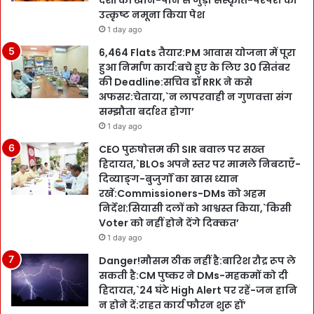
देशों की खान-पान से जुड़ी संस्कृति-परंपरा का
उत्कृष्ट नमूना किया पेश
1 day ago
6,464 Flats तैयार:PM आवास योजना में पूरा
हुआ निर्माण कार्य:बचे हुए के लिए 30 सितंबर
की Deadline:सचिव डॉ RRK ने कसे
अफसर:चेताया,`न लापरवाही न गुणवत्ता संग
सम्झौता बर्दाश्त होगा’
1 day ago
CEO पुरुषोत्तम की SIR बवाल पर सख्त
हिदायत,`BLOs अपने स्तर पर मामले निबटाएँ-
दिव्याङ्ग-बुजुर्गों का खास ध्यान
रखें:Commissioners-DMs को अहम
निर्देश:सियासी दलों को आश्वस्त किया,`किसी
Voter को नहीं होने देंगे दिक्कत’
1 day ago
Danger!मौसम ठीक नहीं है:बारिश रौद्र रूप ले
सकती है:CM पुष्कर ने DMs-महकमों को दी
हिदायत,`24 घंटे High Alert पर रहें-जन हानि
न होने दें:राहत कार्य फौरन शुरू हों’