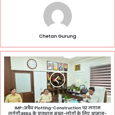
Chetan Gurung
I
M
P
:
:
अ
वै
ध
P
IMP::अवैध Plotting-Construction पर लगाम
l
लगेगी:RERA के प्रावधान सख्त-लोगों के लिए आसान-
o