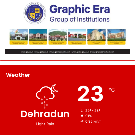
Weather
23
℃
Dehradun
29º - 23º
91%
0.95 km/h
Light Rain