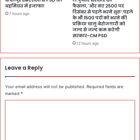
बांकीपुर Election से PSD की
लें:पुष्कर सरकार का
अहमियत में इजाफा!
फैसला,`और नए 2500 पद
ए
दिसंबर से पहले भरने शुरू’:पहले
आ
7 hours ago
के भी 1500 पदों को भरने की
सा
प्रक्रिया चालू:बेरोजगारी को
न
जल्द से जल्द कम करेगी
-
सरकार-CM PSD
सु
12 hours ago
र
क्षि
त
हों
Leave a Reply
गे
:
लो
Your email address will not be published.
Required fields are
गों
marked
*
का
नि
C
वे
o
श
m
डू
बे
m
गा