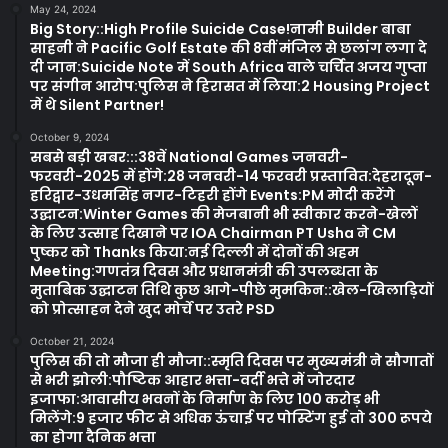
May 24, 2024
Big Story::High Profile Suicide Case!नामी Builder बाबा
साहनी ने Pacific Golf Estate की 8वीं मंजिल से छलांग लगा दे
दी जान:Suicide Note में South Africa वाले चर्चित अजय गुप्ता
पर संगीन आरोप:पुलिस ने हिरासत में लिया:2 Housing Project
में थे Silent Partner!
October 9, 2024
सबसे बड़ी खबर:::38वें National Games जनवरी-
फरवरी-2025 में होंगे:28 जनवरी-14 फरवरी प्रस्तावित:देहरादून-
हरिद्वार-उधमसिंह नगर-टिहरी होंगे Events:PM मोदी करेंगे
उद्घाटन:Winter Games की मेजबानी भी स्वीकार करने-खेलों
के लिए उत्साह दिखाने पर IOA Chairman PT Usha ने CM
पुष्कर को Thanks किया:नई दिल्ली में दोनों की अहम
Meeting:गणतंत्र दिवस और प्रधानमंत्री की उपलब्धता के
मुताबिक उद्घाटन तिथि कुछ आगे-पीछे मुमकिन::खेल-खिलाड़ियों
को प्रोत्साहन देने खुद मोर्चे पर उतरे PSD
October 21, 2024
पुलिस की तो मौजा ही मौजा::स्मृति दिवस पर मुख्यमंत्री ने सौगातों
से भरी झोली:पौष्टिक आहार भत्ता-वर्दी भत्ते में जोरदार
इजाफा:आवासीय भवनों के निर्माण के लिए 100 करोड़ भी
मिलेंगे:9 हजार फीट से अधिक ऊंचाई पर पोस्टिंग हुई तो 300 रूपये
का होगा दैनिक भत्ता