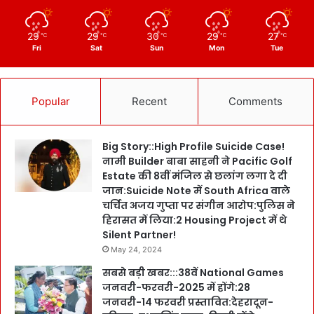
29
29
30
29
27
℃
℃
℃
℃
℃
Fri
Sat
Sun
Mon
Tue
Popular
Recent
Comments
Big Story::High Profile Suicide Case!
नामी Builder बाबा साहनी ने Pacific Golf
Estate की 8वीं मंजिल से छलांग लगा दे दी
जान:Suicide Note में South Africa वाले
चर्चित अजय गुप्ता पर संगीन आरोप:पुलिस ने
हिरासत में लिया:2 Housing Project में थे
Silent Partner!
May 24, 2024
सबसे बड़ी खबर:::38वें National Games
जनवरी-फरवरी-2025 में होंगे:28
जनवरी-14 फरवरी प्रस्तावित:देहरादून-