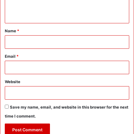
e
न
हीं
n
:
t
B
u
*
Name
*
i
l
d
e
Email
*
r
s
म
न
Website
मा
नी
न
हीं
Save my name, email, and website in this browser for the next
क
time I comment.
र
पा
एं