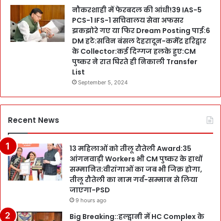
नौकरशाही में फेरबदल की आंधी!39 IAS-5
PCS-1 IFS-1 सचिवालय सेवा अफसर
झकझोरे गए या फिर Dream Posting पाई:6
DM हटे:सविन बंसल देहरादून-कर्मेंद्र हरिद्वार
के Collector:कई दिग्गज हलके हुए:CM
पुष्कर ने रात घिरते ही निकाली Transfer
List
September 5, 2024
Recent News
13 महिलाओं को तीलू रौतेली Award:35
आंगनवाड़ी Workers भी CM पुष्कर के हाथों
सम्मानित:वीरांगाओं का जब भी जिक्र होगा,
तीलू रौतेली का नाम गर्व-सम्मान से लिया
जाएगा-PSD
9 hours ago
Big Breaking::हल्द्वानी में HC Complex के