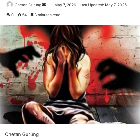
Chetan Gurung
S
May 7, 2026
Last Updated: May 7, 2026
e
0
54
3 minutes read
n
d
a
n
e
m
a
i
l
Chetan Gurung