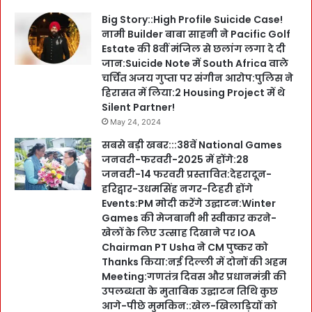
Big Story::High Profile Suicide Case!
नामी Builder बाबा साहनी ने Pacific Golf
Estate की 8वीं मंजिल से छलांग लगा दे दी
जान:Suicide Note में South Africa वाले
चर्चित अजय गुप्ता पर संगीन आरोप:पुलिस ने
हिरासत में लिया:2 Housing Project में थे
Silent Partner!
May 24, 2024
सबसे बड़ी खबर:::38वें National Games
जनवरी-फरवरी-2025 में होंगे:28
जनवरी-14 फरवरी प्रस्तावित:देहरादून-
हरिद्वार-उधमसिंह नगर-टिहरी होंगे
Events:PM मोदी करेंगे उद्घाटन:Winter
Games की मेजबानी भी स्वीकार करने-
खेलों के लिए उत्साह दिखाने पर IOA
Chairman PT Usha ने CM पुष्कर को
Thanks किया:नई दिल्ली में दोनों की अहम
Meeting:गणतंत्र दिवस और प्रधानमंत्री की
उपलब्धता के मुताबिक उद्घाटन तिथि कुछ
आगे-पीछे मुमकिन::खेल-खिलाड़ियों को