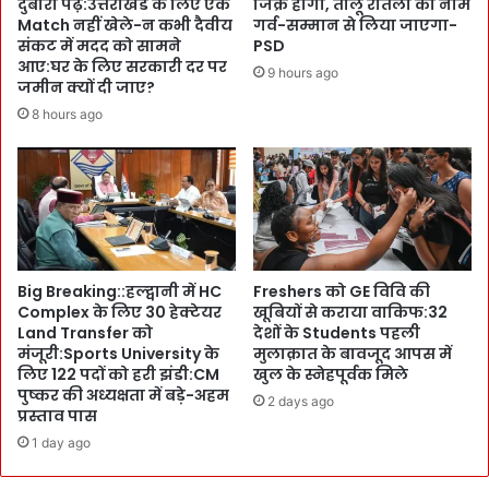
दुबारा पढ़ें:उत्तराखंड के लिए एक
जिक्र होगा, तीलू रौतेली का नाम
n
फ्ता
Match नहीं खेले-न कभी दैवीय
गर्व-सम्मान से लिया जाएगा-
d
र
संकट में मदद को सामने
PSD
e
आए:घर के लिए सरकारी दर पर
के
9 hours ago
r
जमीन क्यों दी जाए?
प
G
हि
8 hours ago
r
ये
o
:
u
A
n
I
d
बॉ
क
ट
रें
का
Big Breaking::हल्द्वानी में HC
Freshers को GE विवि की
:
कि
Complex के लिए 30 हेक्टेयर
खूबियों से कराया वाकिफ:32
स
या
Land Transfer को
देशों के Students पहली
र
इ
मंजूरी:Sports University के
मुलाक़ात के बावजूद आपस में
का
स्ते
लिए 122 पदों को हरी झंडी:CM
खुल के स्नेहपूर्वक मिले
री
मा
पुष्कर की अध्यक्षता में बड़े-अहम
2 days ago
S
ल
प्रस्ताव पास
c
:
1 day ago
h
O
o
p