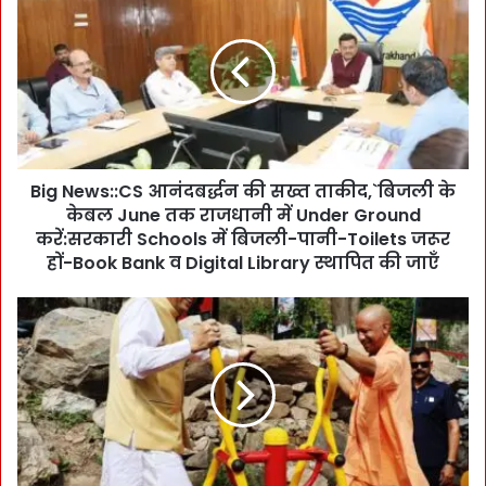
i
g
N
e
w
s
:
:
Big News::CS आनंदबर्द्धन की सख्त ताकीद,`बिजली के
C
केबल June तक राजधानी में Under Ground
S
आ
करें:सरकारी Schools में बिजली-पानी-Toilets जरूर
नं
हों-Book Bank व Digital Library स्थापित की जाएँ
द
ब
वा
र्द्ध
ह
न
:
की
:
स
C
ख्त
M
ता
यु
की
ग
द