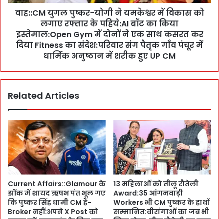
ल
,
वाह::CM युगल पुष्कर-योगी ने यमकेश्वर में विकास को
पु
`
लगाए रफ्तार के पहिये:AI बॉट का किया
ष्क
बि
र
इस्तेमाल:Open Gym में दोनों ने एक साथ कसरत कर
ज
-
दिया Fitness का संदेश:परिवार संग पैतृक गाँव पंचूर में
ली
यो
धार्मिक अनुष्ठान में शरीक हुए UP CM
के
गी
के
ने
ब
य
ल
Related Articles
म
J
के
u
श्व
n
र
e
में
त
वि
क
का
रा
स
ज
को
Current Affairs::Glamour के
13 महिलाओं को तीलू रौतेली
धा
ल
झोंक में शायद ऋषभ पंत भूल गए
Award:35 आंगनवाड़ी
नी
गा
कि पुष्कर सिंह धामी CM हैं-
Workers भी CM पुष्कर के हाथों
में
ए
Broker नहीं:अपने X Post को
सम्मानित:वीरांगाओं का जब भी
U
र