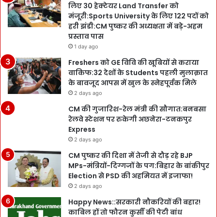
लिए 30 हेक्टेयर Land Transfer को
मंजूरी:Sports University के लिए 122 पदों को
हरी झंडी:CM पुष्कर की अध्यक्षता में बड़े-अहम
प्रस्ताव पास
1 day ago
Freshers को GE विवि की खूबियों से कराया
वाकिफ:32 देशों के Students पहली मुलाक़ात
के बावजूद आपस में खुल के स्नेहपूर्वक मिले
2 days ago
CM की गुजारिश-रेल मंत्री की सौगात:बनबसा
रेलवे स्टेशन पर रुकेगी अछनेरा-टनकपुर
Express
2 days ago
CM पुष्कर की दिशा में तेजी से दौड़ रहे BJP
MPs-मंत्रियों-दिग्गजों के पग:बिहार के बांकीपुर
Election से PSD की अहमियत में इजाफा!
2 days ago
Happy News::सरकारी नौकरियों की बहार!
काबिल हों तो फौरन कुर्सी की पेटी बांध