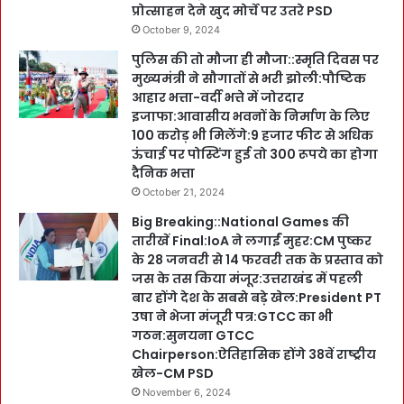
प्रोत्साहन देने खुद मोर्चे पर उतरे PSD
October 9, 2024
पुलिस की तो मौजा ही मौजा::स्मृति दिवस पर
मुख्यमंत्री ने सौगातों से भरी झोली:पौष्टिक
आहार भत्ता-वर्दी भत्ते में जोरदार
इजाफा:आवासीय भवनों के निर्माण के लिए
100 करोड़ भी मिलेंगे:9 हजार फीट से अधिक
ऊंचाई पर पोस्टिंग हुई तो 300 रूपये का होगा
दैनिक भत्ता
October 21, 2024
Big Breaking::National Games की
तारीखें Final:IoA ने लगाईं मुहर:CM पुष्कर
के 28 जनवरी से 14 फरवरी तक के प्रस्ताव को
जस के तस किया मंजूर:उत्तराखंड में पहली
बार होंगे देश के सबसे बड़े खेल:President PT
उषा ने भेजा मंजूरी पत्र:GTCC का भी
गठन:सुनयना GTCC
Chairperson:ऐतिहासिक होंगे 38वें राष्ट्रीय
खेल-CM PSD
November 6, 2024