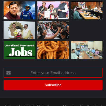
Enter
your
Email
address