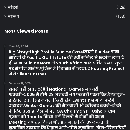
स्पोर्ट्स
(128)
स्वास्थ्य
(153)
Most Viewed Posts
May 24, 2024
Big Story::High Profile Suicide Case!नामी Builder बाबा
साहनी ने Pacific Golf Estate की 8वीं मंजिल से छलांग लगा दे
दी जान:Suicide Note में South Africa वाले चर्चित अजय गुप्ता
पर संगीन आरोप:पुलिस ने हिरासत में लिया:2 Housing Project
में थे Silent Partner!
October 9, 2024
सबसे बड़ी खबर:::38वें National Games जनवरी-
फरवरी-2025 में होंगे:28 जनवरी-14 फरवरी प्रस्तावित:देहरादून-
हरिद्वार-उधमसिंह नगर-टिहरी होंगे Events:PM मोदी करेंगे
उद्घाटन:Winter Games की मेजबानी भी स्वीकार करने-खेलों
के लिए उत्साह दिखाने पर IOA Chairman PT Usha ने CM
पुष्कर को Thanks किया:नई दिल्ली में दोनों की अहम
Meeting:गणतंत्र दिवस और प्रधानमंत्री की उपलब्धता के
मुताबिक उद्घाटन तिथि कुछ आगे-पीछे मुमकिन::खेल-खिलाड़ियों