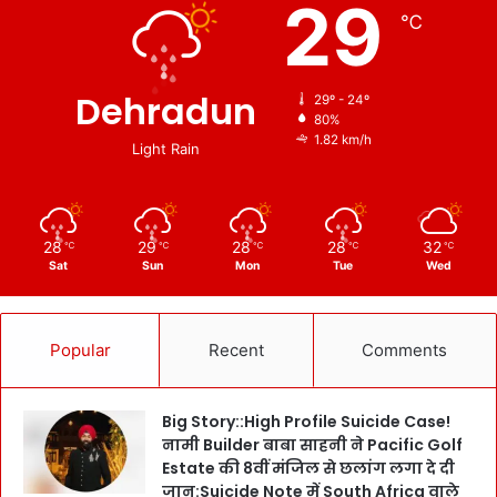
29
t
℃
i
o
n
Dehradun
29º - 24º
a
80%
l
1.82 km/h
Light Rain
G
a
m
e
28
29
28
28
32
℃
℃
℃
℃
℃
s
Sat
Sun
Mon
Tue
Wed
की
तै
या
री
Popular
Recent
Comments
के
लि
ए
Big Story::High Profile Suicide Case!
श्रे
नामी Builder बाबा साहनी ने Pacific Golf
ष्ठ
Estate की 8वीं मंजिल से छलांग लगा दे दी
T
जान:Suicide Note में South Africa वाले