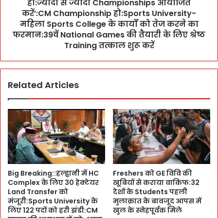
u
हो:ज्यादा से ज्यादा Championships आयोजित
e
t
करें’:CM Championship हो:Sports University-
s
i
महिला Sports College के कार्यों को तेज करने का
प
o
फरमान:39वें National Games की तैयारी के लिए श्रेष्ठ
र
n
Training तत्काल शुरू करें
F
i
D
n
A
U
के
t
Related Articles
छा
t
पे
a
:
r
D
a
o
k
c
h
t
a
o
n
Big Breaking::हल्द्वानी में HC
Freshers को GE विवि की
r
d
Complex के लिए 30 हेक्टेयर
खूबियों से कराया वाकिफ:32
s
:
Land Transfer को
देशों के Students पहली
को
:
मंजूरी:Sports University के
मुलाक़ात के बावजूद आपस में
ब
C
लिए 122 पदों को हरी झंडी:CM
खुल के स्नेहपूर्वक मिले
च्चों
M