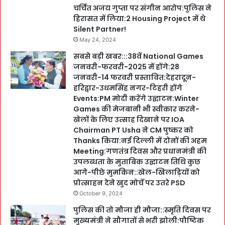
r
चर्चित अजय गुप्ता पर संगीन आरोप:पुलिस ने
a
हिरासत में लिया:2 Housing Project में थे
i
Silent Partner!
n
May 24, 2024
i
सबसे बड़ी खबर:::38वें National Games
n
जनवरी-फरवरी-2025 में होंगे:28
g
जनवरी-14 फरवरी प्रस्तावित:देहरादून-
त
हरिद्वार-उधमसिंह नगर-टिहरी होंगे
त्का
Events:PM मोदी करेंगे उद्घाटन:Winter
ल
Games की मेजबानी भी स्वीकार करने-
शु
खेलों के लिए उत्साह दिखाने पर IOA
रू
Chairman PT Usha ने CM पुष्कर को
क
Thanks किया:नई दिल्ली में दोनों की अहम
रें
Meeting:गणतंत्र दिवस और प्रधानमंत्री की
उपलब्धता के मुताबिक उद्घाटन तिथि कुछ
आगे-पीछे मुमकिन::खेल-खिलाड़ियों को
प्रोत्साहन देने खुद मोर्चे पर उतरे PSD
October 9, 2024
पुलिस की तो मौजा ही मौजा::स्मृति दिवस पर
मुख्यमंत्री ने सौगातों से भरी झोली:पौष्टिक