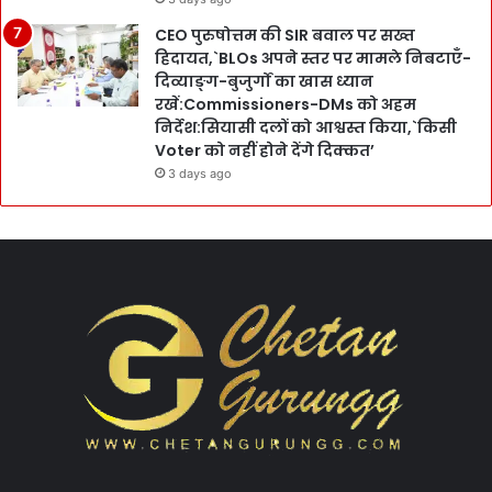
CEO पुरुषोत्तम की SIR बवाल पर सख्त
हिदायत,`BLOs अपने स्तर पर मामले निबटाएँ-
दिव्याङ्ग-बुजुर्गों का खास ध्यान
रखें:Commissioners-DMs को अहम
निर्देश:सियासी दलों को आश्वस्त किया,`किसी
Voter को नहीं होने देंगे दिक्कत’
3 days ago