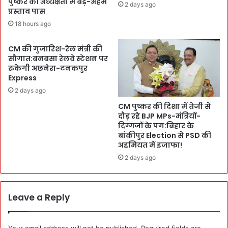
पुष्कर की अध्यक्षता में बड़े-अहम
2 days ago
के
पु
प्रस्ताव पास
लि
ष्क
18 hours ago
ए
र
न
की
CM की गुजारिश-रेल मंत्री की
लि
ता
सौगात:बनबसा रेलवे स्टेशन पर
ख
की
रुकेगी अछनेरा-टनकपुर
ने
द
Express
की
,
2 days ago
न
`
सी
S
CM पुष्कर की दिशा में तेजी से
ह
दौड़ रहे BJP MPs-मंत्रियों-
t
त
दिग्गजों के पग:बिहार के
a
बांकीपुर Election से PSD की
:
d
अहमियत में इजाफा!
C
i
M
2 days ago
u
P
m
S
s
D
-
Leave a Reply
की
H
स
a
ख्ती
l