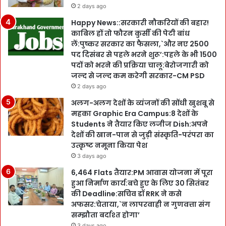
2 days ago
Happy News::सरकारी नौकरियों की बहार!
काबिल हों तो फौरन कुर्सी की पेटी बांध
लें:पुष्कर सरकार का फैसला,`और नए 2500
पद दिसंबर से पहले भरने शुरू’:पहले के भी 1500
पदों को भरने की प्रक्रिया चालू:बेरोजगारी को
जल्द से जल्द कम करेगी सरकार-CM PSD
2 days ago
अलग-अलग देशों के व्यंजनों की सोंधी खुशबू से
महका Graphic Era Campus:8 देशों के
Students ने तैयार किए लजीज Dish:अपने
देशों की खान-पान से जुड़ी संस्कृति-परंपरा का
उत्कृष्ट नमूना किया पेश
3 days ago
6,464 Flats तैयार:PM आवास योजना में पूरा
हुआ निर्माण कार्य:बचे हुए के लिए 30 सितंबर
की Deadline:सचिव डॉ RRK ने कसे
अफसर:चेताया,`न लापरवाही न गुणवत्ता संग
सम्झौता बर्दाश्त होगा’
3 days ago