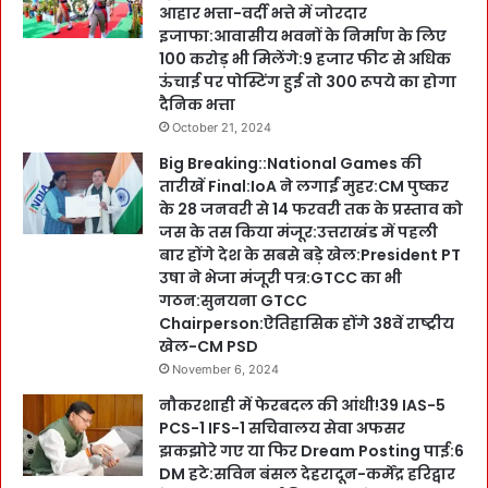
आहार भत्ता-वर्दी भत्ते में जोरदार
इजाफा:आवासीय भवनों के निर्माण के लिए
100 करोड़ भी मिलेंगे:9 हजार फीट से अधिक
ऊंचाई पर पोस्टिंग हुई तो 300 रूपये का होगा
दैनिक भत्ता
October 21, 2024
Big Breaking::National Games की
तारीखें Final:IoA ने लगाईं मुहर:CM पुष्कर
के 28 जनवरी से 14 फरवरी तक के प्रस्ताव को
जस के तस किया मंजूर:उत्तराखंड में पहली
बार होंगे देश के सबसे बड़े खेल:President PT
उषा ने भेजा मंजूरी पत्र:GTCC का भी
गठन:सुनयना GTCC
Chairperson:ऐतिहासिक होंगे 38वें राष्ट्रीय
खेल-CM PSD
November 6, 2024
नौकरशाही में फेरबदल की आंधी!39 IAS-5
PCS-1 IFS-1 सचिवालय सेवा अफसर
झकझोरे गए या फिर Dream Posting पाई:6
DM हटे:सविन बंसल देहरादून-कर्मेंद्र हरिद्वार