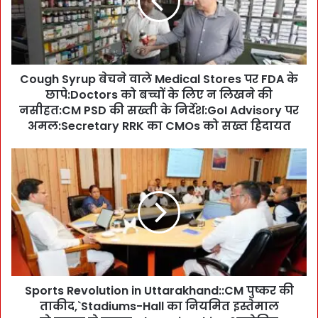
h
S
y
r
u
Cough Syrup बेचने वाले Medical Stores पर FDA के
p
छापे:Doctors को बच्चों के लिए न लिखने की
बे
च
नसीहत:CM PSD की सख्ती के निर्देश:GoI Advisory पर
ने
अमल:Secretary RRK का CMOs को सख्त हिदायत
वा
ले
S
M
p
e
o
d
r
i
t
c
s
a
R
l
e
S
v
t
Sports Revolution in Uttarakhand::CM पुष्कर की
o
o
ताकीद,`Stadiums-Hall का नियमित इस्तेमाल
l
r