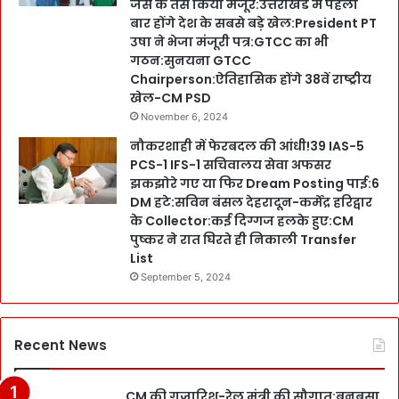
जस के तस किया मंजूर:उत्तराखंड में पहली
बार होंगे देश के सबसे बड़े खेल:President PT
उषा ने भेजा मंजूरी पत्र:GTCC का भी
गठन:सुनयना GTCC
Chairperson:ऐतिहासिक होंगे 38वें राष्ट्रीय
खेल-CM PSD
November 6, 2024
नौकरशाही में फेरबदल की आंधी!39 IAS-5
PCS-1 IFS-1 सचिवालय सेवा अफसर
झकझोरे गए या फिर Dream Posting पाई:6
DM हटे:सविन बंसल देहरादून-कर्मेंद्र हरिद्वार
के Collector:कई दिग्गज हलके हुए:CM
पुष्कर ने रात घिरते ही निकाली Transfer
List
September 5, 2024
Recent News
CM की गुजारिश-रेल मंत्री की सौगात:बनबसा