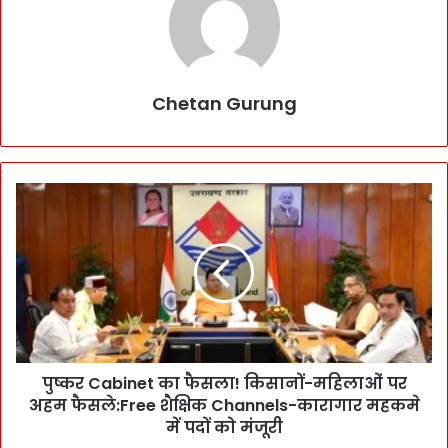
Chetan Gurung
पु
ष्क
र
C
a
b
i
n
e
पुष्कर Cabinet का फैसला! किसानों-महिलाओं पर
t
अहम फैसले:Free शैक्षिक Channels-कारागार महकमे
का
फै
में पदों को मंजूरी
स