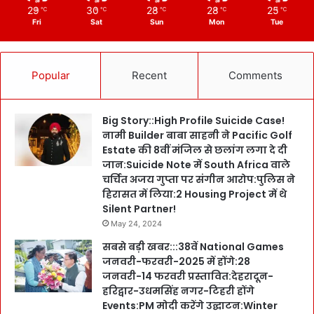
29
30
28
28
25
℃
℃
℃
℃
℃
Fri
Sat
Sun
Mon
Tue
Popular
Recent
Comments
Big Story::High Profile Suicide Case!
नामी Builder बाबा साहनी ने Pacific Golf
Estate की 8वीं मंजिल से छलांग लगा दे दी
जान:Suicide Note में South Africa वाले
चर्चित अजय गुप्ता पर संगीन आरोप:पुलिस ने
हिरासत में लिया:2 Housing Project में थे
Silent Partner!
May 24, 2024
सबसे बड़ी खबर:::38वें National Games
जनवरी-फरवरी-2025 में होंगे:28
जनवरी-14 फरवरी प्रस्तावित:देहरादून-
हरिद्वार-उधमसिंह नगर-टिहरी होंगे
Events:PM मोदी करेंगे उद्घाटन:Winter