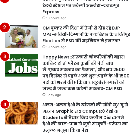
रेलवे स्टेशन पर रुकेगी अछनेरा-टनकपुर
Express
18 hours ago
CM पुष्कर की दिशा में तेजी से दौड़ रहे BJP
MPs-मंत्रियों-दिग्गजों के पग:बिहार के बांकीपुर
Election से PSD की अहमियत में इजाफा!
19 hours ago
Happy News::सरकारी नौकरियों की बहार!
काबिल हों तो फौरन कुर्सी की पेटी बांध
लें:पुष्कर सरकार का फैसला,`और नए 2500
पद दिसंबर से पहले भरने शुरू’:पहले के भी 1500
पदों को भरने की प्रक्रिया चालू:बेरोजगारी को
जल्द से जल्द कम करेगी सरकार-CM PSD
1 day ago
अलग-अलग देशों के व्यंजनों की सोंधी खुशबू से
महका Graphic Era Campus:8 देशों के
Students ने तैयार किए लजीज Dish:अपने
देशों की खान-पान से जुड़ी संस्कृति-परंपरा का
उत्कृष्ट नमूना किया पेश