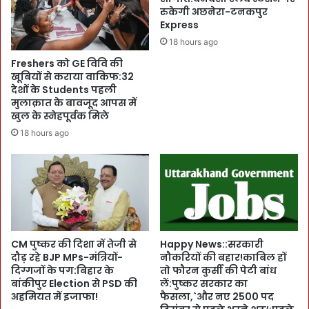
e
p
रुकेगी अछनेरा-टनकपुर
e
Express
h
शै
i
18 hours ago
क्षि
c
Freshers को GE विवि की
क
E
खूबियों से कराया वाकिफ:32
C
r
देशों के Students पहली
h
a
मुलाक़ात के बावजूद आपस में
a
M
खुल के स्नेहपूर्वक मिले
n
e
18 hours ago
n
d
e
i
l
c
s
a
-
l
का
C
रा
o
गा
l
CM पुष्कर की दिशा में तेजी से
Happy News::सरकारी
र
l
दौड़ रहे BJP MPs-मंत्रियों-
नौकरियों की बहार!काबिल हों
म
दिग्गजों के पग:बिहार के
तो फौरन कुर्सी की पेटी बांध
e
बांकीपुर Election से PSD की
लें:पुष्कर सरकार का
ह
g
अहमियत में इजाफा!
फैसला,`और नए 2500 पद
क
e