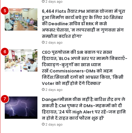
2 days ago
6,464 Flats तैयार:PM आवास योजना में पूरा
हुआ निर्माण कार्य:बचे हुए के लिए 30 सितंबर
की Deadline:सचिव डॉ RRK ने कसे
अफसर:चेताया,`न लापरवाही न गुणवत्ता संग
सम्झौता बर्दाश्त होगा’
2 days ago
CEO पुरुषोत्तम की SIR बवाल पर सख्त
हिदायत,`BLOs अपने स्तर पर मामले निबटाएँ-
दिव्याङ्ग-बुजुर्गों का खास ध्यान
रखें:Commissioners-DMs को अहम
निर्देश:सियासी दलों को आश्वस्त किया,`किसी
Voter को नहीं होने देंगे दिक्कत’
2 days ago
Danger!मौसम ठीक नहीं है:बारिश रौद्र रूप ले
सकती है:CM पुष्कर ने DMs-महकमों को दी
हिदायत,`24 घंटे High Alert पर रहें-जन हानि
न होने दें:राहत कार्य फौरन शुरू हों’
2 days ago