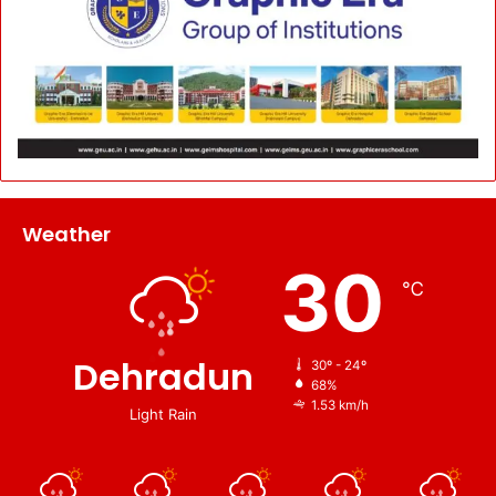
Weather
30
℃
Dehradun
30º - 24º
68%
1.53 km/h
Light Rain