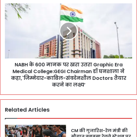
ला
N
!
A
कि
B
सा
H
नों
के
-
6
म
0
हि
0
ला
मा
ओं
NABH के 600 मानक पर खरा उतरा Graphic Era
न
प
Medical College:GEGI Chairman डॉ घनशाला ने
क
र
प
कहा,`जिम्मेदार-काबिल-संवदेनशील Doctors तैयार
अ
र
करने का लक्ष्य’
ह
ख
म
रा
फै
उ
स
Related Articles
त
ले
रा
:
G
F
r
CM की गुजारिश-रेल मंत्री की
r
a
सौगात:बनबसा रेलवे स्टेशन पर