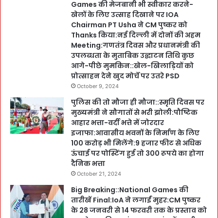
Games की मेजबानी भी स्वीकार करने-
खेलों के लिए उत्साह दिखाने पर IOA
Chairman PT Usha ने CM पुष्कर को
Thanks किया:नई दिल्ली में दोनों की अहम
Meeting:गणतंत्र दिवस और प्रधानमंत्री की
उपलब्धता के मुताबिक उद्घाटन तिथि कुछ
आगे-पीछे मुमकिन::खेल-खिलाड़ियों को
प्रोत्साहन देने खुद मोर्चे पर उतरे PSD
October 9, 2024
पुलिस की तो मौजा ही मौजा::स्मृति दिवस पर
मुख्यमंत्री ने सौगातों से भरी झोली:पौष्टिक
आहार भत्ता-वर्दी भत्ते में जोरदार
इजाफा:आवासीय भवनों के निर्माण के लिए
100 करोड़ भी मिलेंगे:9 हजार फीट से अधिक
ऊंचाई पर पोस्टिंग हुई तो 300 रूपये का होगा
दैनिक भत्ता
October 21, 2024
Big Breaking::National Games की
तारीखें Final:IoA ने लगाईं मुहर:CM पुष्कर
के 28 जनवरी से 14 फरवरी तक के प्रस्ताव को