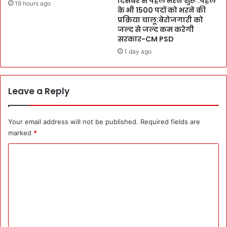
दिसंबर से पहले भरने शुरू’:पहले
मे
:
19 hours ago
के भी 1500 पदों को भरने की
में
G
प्रक्रिया चालू:बेरोजगारी को
प
E
जल्द से जल्द कम करेगी
दों
G
सरकार-CM PSD
को
I
1 day ago
मं
C
जू
h
री
a
i
Leave a Reply
r
m
a
Your email address will not be published.
Required fields are
n
marked
*
डॉ
C
घ
न
o
शा
m
ला
ने
m
क
e
हा
,