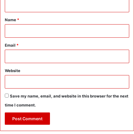
n
`
t
जि
*
म्मे
Name
*
दा
र
-
का
Email
*
बि
ल
-
सं
Website
व
दे
न
शी
Save my name, email, and website in this browser for the next
ल
time I comment.
D
o
c
t
o