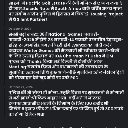
साहनी ने Pacific Golf Estate की 8वीं मंजिल से छलांग लगा दे
दी जान:Suicide Note में South Africa वाले चर्चित अजय गुप्ता
पर संगीन आरोप:पुलिस ने हिरासत में लिया:2 Housing Project
में थे Silent Partner!
October 9, 2024
सबसे बड़ी खबर:::38वें National Games जनवरी-
फरवरी-2025 में होंगे:28 जनवरी-14 फरवरी प्रस्तावित:देहरादून-
हरिद्वार-उधमसिंह नगर-टिहरी होंगे Events:PM मोदी करेंगे
उद्घाटन:Winter Games की मेजबानी भी स्वीकार करने-खेलों
के लिए उत्साह दिखाने पर IOA Chairman PT Usha ने CM
पुष्कर को Thanks किया:नई दिल्ली में दोनों की अहम
Meeting:गणतंत्र दिवस और प्रधानमंत्री की उपलब्धता के
मुताबिक उद्घाटन तिथि कुछ आगे-पीछे मुमकिन::खेल-खिलाड़ियों
को प्रोत्साहन देने खुद मोर्चे पर उतरे PSD
October 21, 2024
पुलिस की तो मौजा ही मौजा::स्मृति दिवस पर मुख्यमंत्री ने सौगातों
से भरी झोली:पौष्टिक आहार भत्ता-वर्दी भत्ते में जोरदार
इजाफा:आवासीय भवनों के निर्माण के लिए 100 करोड़ भी
मिलेंगे:9 हजार फीट से अधिक ऊंचाई पर पोस्टिंग हुई तो 300 रूपये
का होगा दैनिक भत्ता