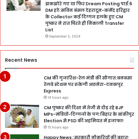
झकझोरे गए या फिर Dream Posting पाई:6
DM हटे:सविन बंसल देहरादून-कर्मेंद्र हरिद्वार
के Collector:कई दिग्गज हलके हुए:CM
पुष्कर ने रात घिरते ही निकाली Transfer
List
September 5, 2024
Recent News
CM की गुजारिश-रेल मंत्री की सौगात:बनबसा
रेलवे स्टेशन पर रुकेगी अछनेरा-टनकपुर
Express
14 hours ago
CM पुष्कर की दिशा में तेजी से दौड़ रहे BJP
MPs-मंत्रियों-दिग्गजों के पग:बिहार के बांकीपुर
Election से PSD की अहमियत में इजाफा!
15 hours ago
Happy News::सरकारी नौकरियों की बहार!