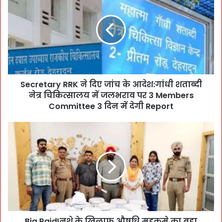
e
c
r
e
t
a
r
y
Secretary RRK ने दिए जांच के आदेश:गांधी शताब्दी
R
नेत्र चिकित्सालय में जलभराव पर 3 Members
R
K
Committee 3 दिन में देगी Report
ने
दि
B
ए
i
जां
g
च
R
के
a
आ
i
दे
d
श
!
:
न
गां
Big Raid!नशे के खिलाफ औषधि महकमे का बड़ा
शे