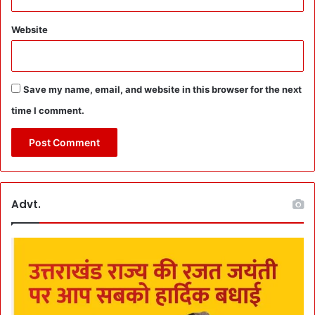
र
अ
Website
भि
या
न
Save my name, email, and website in this browser for the next
time I comment.
Advt.