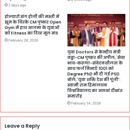
e
थो
2 days ago
m
क
b
का
होल्यारों संग होली की मस्ती में
e
झूम के थिरके CM पुष्कर:Open
रो
r
Gym में हाथ आजमा के युवाओं
बा
को Fitness का दिया मूल मंत्र
s
रि
C
यों
February 28, 2026
o
प
m
युवा Doctors से केन्द्रीय मंत्री
र
नड्डा-CM पुष्कर की अपील,`सेवा
m
छा
भाव-करुणा-संवेदनशीलता के
i
पा
साथ फर्ज निभाएँ:1001 को
t
:
Degree:PhD भी दी गई:PSD
t
औ
बोले,`युवा शक्ति देश की पूंजी’:
e
ष
स्वामी राम हिमालयन
e
धि
विश्वविद्यालय का आठवां दीक्षांत
3
याँ
समारोह
दि
ज
February 14, 2026
न
ब्त
में
-
दे
F
गी
Leave a Reply
i