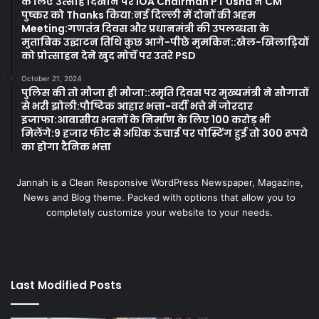
के लिए उत्साह दिखाने पर IOA Chairman PT Usha ने CM
पुष्कर को Thanks किया:नई दिल्ली में दोनों की अहम
Meeting:गणतंत्र दिवस और प्रधानमंत्री की उपलब्धता के
मुताबिक उद्घाटन तिथि कुछ आगे-पीछे मुमकिन::खेल-खिलाड़ियों
को प्रोत्साहन देने खुद मोर्चे पर उतरे PSD
October 21, 2024
पुलिस की तो मौजा ही मौजा::स्मृति दिवस पर मुख्यमंत्री ने सौगातों
से भरी झोली:पौष्टिक आहार भत्ता-वर्दी भत्ते में जोरदार
इजाफा:आवासीय भवनों के निर्माण के लिए 100 करोड़ भी
मिलेंगे:9 हजार फीट से अधिक ऊंचाई पर पोस्टिंग हुई तो 300 रूपये
का होगा दैनिक भत्ता
Jannah is a Clean Responsive WordPress Newspaper, Magazine,
News and Blog theme. Packed with options that allow you to
completely customize your website to your needs.
Last Modified Posts