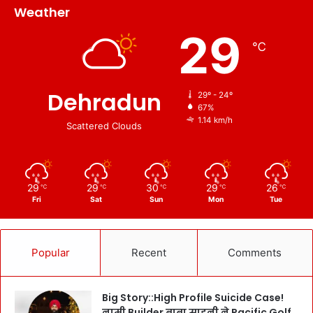
Weather
29
℃
Dehradun
29º - 24º
67%
1.14 km/h
Scattered Clouds
29
29
30
29
26
℃
℃
℃
℃
℃
Fri
Sat
Sun
Mon
Tue
Popular
Recent
Comments
Big Story::High Profile Suicide Case!
नामी Builder बाबा साहनी ने Pacific Golf