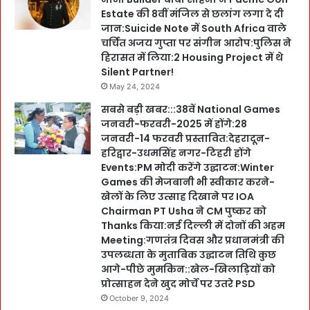
Estate की 8वीं मंजिल से छलांग लगा दे दी
जान:Suicide Note में South Africa वाले
चर्चित अजय गुप्ता पर संगीन आरोप:पुलिस ने
हिरासत में लिया:2 Housing Project में थे
Silent Partner!
May 24, 2024
सबसे बड़ी खबर:::38वें National Games
जनवरी-फरवरी-2025 में होंगे:28
जनवरी-14 फरवरी प्रस्तावित:देहरादून-
हरिद्वार-उधमसिंह नगर-टिहरी होंगे
Events:PM मोदी करेंगे उद्घाटन:Winter
Games की मेजबानी भी स्वीकार करने-
खेलों के लिए उत्साह दिखाने पर IOA
Chairman PT Usha ने CM पुष्कर को
Thanks किया:नई दिल्ली में दोनों की अहम
Meeting:गणतंत्र दिवस और प्रधानमंत्री की
उपलब्धता के मुताबिक उद्घाटन तिथि कुछ
आगे-पीछे मुमकिन::खेल-खिलाड़ियों को
प्रोत्साहन देने खुद मोर्चे पर उतरे PSD
October 9, 2024