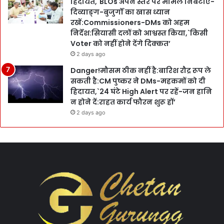
हिदायत,`BLOs अपने स्तर पर मामले निबटाएँ-
दिव्याङ्ग-बुजुर्गों का खास ध्यान
रखें:Commissioners-DMs को अहम
निर्देश:सियासी दलों को आश्वस्त किया,`किसी
Voter को नहीं होने देंगे दिक्कत’
2 days ago
Danger!मौसम ठीक नहीं है:बारिश रौद्र रूप ले
सकती है:CM पुष्कर ने DMs-महकमों को दी
हिदायत,`24 घंटे High Alert पर रहें-जन हानि
न होने दें:राहत कार्य फौरन शुरू हों’
2 days ago