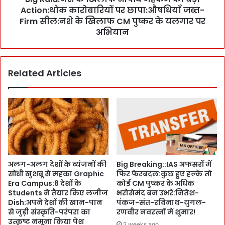
धी
Action:थोक कारोबारियों पर छापा:औषधियाँ जब्त-
के
श
खि
Firm सील:नशे के खिलाफ CM पुष्कर के यलगार पर
ता
ला
अभियान
ब्दी
फ
ने
औ
त्र
ष
चि
Related Articles
धि
कि
म
त्सा
ह
ल
क
य
मे
में
का
ज
ब
ल
ड़ा
भ
A
अलग-अलग देशों के व्यंजनों की
Big Breaking::IAS अफसरों में
रा
c
सोंधी खुशबू से महका Graphic
फिर फेरबदल:कुछ हुए हल्के तो
व
t
Era Campus:8 देशों के
कोई CM पुष्कर के अधिक
प
i
Students ने तैयार किए लजीज
भरोसेमंद बन उभरे:नितेश-
र
o
Dish:अपने देशों की खान-पान
पंकज-संत-रविनाथ-युगल-
3
n
से जुड़ी संस्कृति-परंपरा का
रणवीर नवरत्नों में शुमार!
M
:
उत्कृष्ट नमूना किया पेश
2 weeks ago