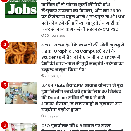
काबिल हों तो फौरन कुर्सी की पेटी बांध
लें:पुष्कर सरकार का फैसला,`और नए 2500
पद दिसंबर से पहले भरने शुरू’:पहले के भी 1500
पदों को भरने की प्रक्रिया चालू:बेरोजगारी को
जल्द से जल्द कम करेगी सरकार-CM PSD
20 hours ago
अलग-अलग देशों के व्यंजनों की सोंधी खुशबू से
महका Graphic Era Campus:8 देशों के
Students ने तैयार किए लजीज Dish:अपने
देशों की खान-पान से जुड़ी संस्कृति-परंपरा का
उत्कृष्ट नमूना किया पेश
2 days ago
6,464 Flats तैयार:PM आवास योजना में पूरा
हुआ निर्माण कार्य:बचे हुए के लिए 30 सितंबर
की Deadline:सचिव डॉ RRK ने कसे
अफसर:चेताया,`न लापरवाही न गुणवत्ता संग
सम्झौता बर्दाश्त होगा’
2 days ago
CEO पुरुषोत्तम की SIR बवाल पर सख्त