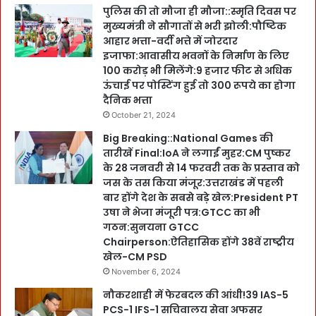
पुलिस की तो मौजा ही मौजा::स्मृति दिवस पर
मुख्यमंत्री ने सौगातों से भरी झोली:पौष्टिक
आहार भत्ता-वर्दी भत्ते में जोरदार
इजाफा:आवासीय भवनों के निर्माण के लिए
100 करोड़ भी मिलेंगे:9 हजार फीट से अधिक
ऊंचाई पर पोस्टिंग हुई तो 300 रूपये का होगा
दैनिक भत्ता
October 21, 2024
Big Breaking::National Games की
तारीखें Final:IoA ने लगाईं मुहर:CM पुष्कर
के 28 जनवरी से 14 फरवरी तक के प्रस्ताव को
जस के तस किया मंजूर:उत्तराखंड में पहली
बार होंगे देश के सबसे बड़े खेल:President PT
उषा ने भेजा मंजूरी पत्र:GTCC का भी
गठन:सुनयना GTCC
Chairperson:ऐतिहासिक होंगे 38वें राष्ट्रीय
खेल-CM PSD
November 6, 2024
नौकरशाही में फेरबदल की आंधी!39 IAS-5
PCS-1 IFS-1 सचिवालय सेवा अफसर