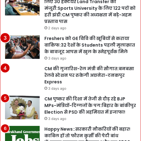
लिए 30 हेक्टेयर Land Transfer को
मंजूरी:Sports University के लिए 122 पदों को
हरी झंडी:CM पुष्कर की अध्यक्षता में बड़े-अहम
प्रस्ताव पास
2 days ago
Freshers को GE विवि की खूबियों से कराया
वाकिफ:32 देशों के Students पहली मुलाक़ात
के बावजूद आपस में खुल के स्नेहपूर्वक मिले
3 days ago
CM की गुजारिश-रेल मंत्री की सौगात:बनबसा
रेलवे स्टेशन पर रुकेगी अछनेरा-टनकपुर
Express
3 days ago
CM पुष्कर की दिशा में तेजी से दौड़ रहे BJP
MPs-मंत्रियों-दिग्गजों के पग:बिहार के बांकीपुर
Election से PSD की अहमियत में इजाफा!
3 days ago
Happy News::सरकारी नौकरियों की बहार!
काबिल हों तो फौरन कुर्सी की पेटी बांध