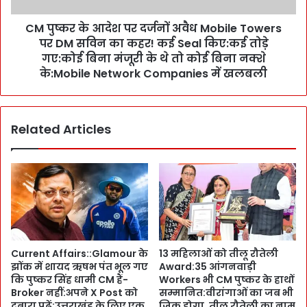
d
श
:
CM पुष्कर के आदेश पर दर्जनों अवैध Mobile Towers
प
C
पर DM सविन का कहर! कई Seal किए:कई तोड़े
र
M
द
गए:कोई बिना मंजूरी के थे तो कोई बिना नक्शे
पु
र्ज
के:Mobile Network Companies में खलबली
ष्क
नों
र
अ
की
वै
हि
Related Articles
ध
दा
M
य
o
त
b
प
i
र
l
P
e
o
T
l
o
Current Affairs::Glamour के
13 महिलाओं को तीलू रौतेली
i
w
झोंक में शायद ऋषभ पंत भूल गए
Award:35 आंगनवाड़ी
c
e
कि पुष्कर सिंह धामी CM हैं-
Workers भी CM पुष्कर के हाथों
e
r
Broker नहीं:अपने X Post को
सम्मानित:वीरांगाओं का जब भी
ने
s
दुबारा पढ़ें:उत्तराखंड के लिए एक
जिक्र होगा, तीलू रौतेली का नाम