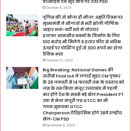
प्रोत्साहन देने खुद मोर्चे पर उतरे PSD
October 9, 2024
पुलिस की तो मौजा ही मौजा::स्मृति दिवस पर
मुख्यमंत्री ने सौगातों से भरी झोली:पौष्टिक
आहार भत्ता-वर्दी भत्ते में जोरदार
इजाफा:आवासीय भवनों के निर्माण के लिए
100 करोड़ भी मिलेंगे:9 हजार फीट से अधिक
ऊंचाई पर पोस्टिंग हुई तो 300 रूपये का होगा
दैनिक भत्ता
October 21, 2024
Big Breaking::National Games की
तारीखें Final:IoA ने लगाईं मुहर:CM पुष्कर
के 28 जनवरी से 14 फरवरी तक के प्रस्ताव को
जस के तस किया मंजूर:उत्तराखंड में पहली
बार होंगे देश के सबसे बड़े खेल:President PT
उषा ने भेजा मंजूरी पत्र:GTCC का भी
गठन:सुनयना GTCC
Chairperson:ऐतिहासिक होंगे 38वें राष्ट्रीय
खेल-CM PSD
November 6, 2024