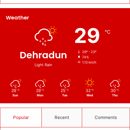
Weather
29
℃
Dehradun
29º - 23º
74%
1.13 km/h
Light Rain
29
29
25
32
30
℃
℃
℃
℃
℃
Sun
Mon
Tue
Wed
Thu
Popular
Recent
Comments