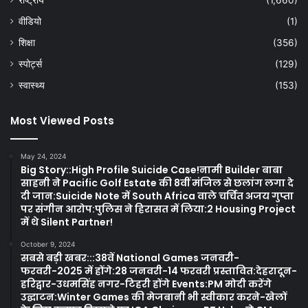
राष्ट्रीय
(1,660)
वीडियो
(1)
शिक्षा
(356)
स्पोर्ट्स
(129)
स्वास्थ्य
(153)
Most Viewed Posts
May 24, 2024
Big Story::High Profile Suicide Case!नामी Builder बाबा
साहनी ने Pacific Golf Estate की 8वीं मंजिल से छलांग लगा दे
दी जान:Suicide Note में South Africa वाले चर्चित अजय गुप्ता
पर संगीन आरोप:पुलिस ने हिरासत में लिया:2 Housing Project
में थे Silent Partner!
October 9, 2024
सबसे बड़ी खबर:::38वें National Games जनवरी-
फरवरी-2025 में होंगे:28 जनवरी-14 फरवरी प्रस्तावित:देहरादून-
हरिद्वार-उधमसिंह नगर-टिहरी होंगे Events:PM मोदी करेंगे
उद्घाटन:Winter Games की मेजबानी भी स्वीकार करने-खेलों