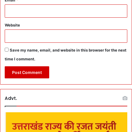
Email
*
क्शे
के
:
M
Website
o
b
i
l
Save my name, email, and website in this browser for the next
e
time I comment.
N
e
t
w
o
r
Advt.
k
C
o
m
p
a