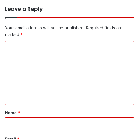
क
Leave a Reply
ई
तो
ड़े
ग
Your email address will not be published.
Required fields are
ए
marked
*
:
C
को
ई
o
बि
m
ना
मं
m
जू
e
री
n
के
थे
t
तो
*
को
Name
*
ई
बि
ना
न