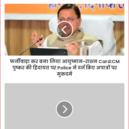
फ
र्जी
वा
ड़ा
क
र
ब
ना
लि
फर्जीवाड़ा कर बना लिया आयुष्मान-राशन Card:CM
या
पुष्कर की हिदायत पर Police ने दर्ज किए अपात्रों पर
आ
यु
मुकदमे
ष्मा
न
C
-
M
रा
पु
श
ष्क
न
र
C
के
a
आ
r
दे