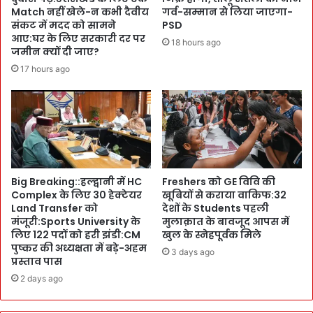
द
प
Match नहीं खेले-न कभी दैवीय
गर्व-सम्मान से लिया जाएगा-
र्ज
र
संकट में मदद को सामने
PSD
कि
आए:घर के लिए सरकारी दर पर
D
18 hours ago
जमीन क्यों दी जाए?
ए
M
अ
स
17 hours ago
पा
वि
त्रों
न
प
का
र
क
मु
ह
क
र
द
!
Big Breaking::हल्द्वानी में HC
Freshers को GE विवि की
मे
क
Complex के लिए 30 हेक्टेयर
खूबियों से कराया वाकिफ:32
ई
Land Transfer को
देशों के Students पहली
S
मंजूरी:Sports University के
मुलाक़ात के बावजूद आपस में
e
लिए 122 पदों को हरी झंडी:CM
खुल के स्नेहपूर्वक मिले
a
पुष्कर की अध्यक्षता में बड़े-अहम
3 days ago
l
प्रस्ताव पास
कि
2 days ago
ए
: