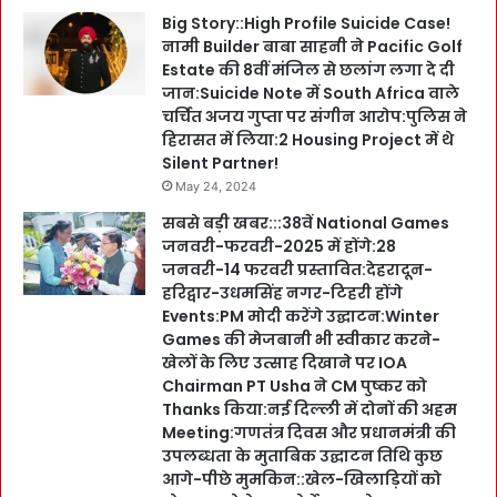
Big Story::High Profile Suicide Case!
नामी Builder बाबा साहनी ने Pacific Golf
Estate की 8वीं मंजिल से छलांग लगा दे दी
जान:Suicide Note में South Africa वाले
चर्चित अजय गुप्ता पर संगीन आरोप:पुलिस ने
हिरासत में लिया:2 Housing Project में थे
Silent Partner!
May 24, 2024
सबसे बड़ी खबर:::38वें National Games
जनवरी-फरवरी-2025 में होंगे:28
जनवरी-14 फरवरी प्रस्तावित:देहरादून-
हरिद्वार-उधमसिंह नगर-टिहरी होंगे
Events:PM मोदी करेंगे उद्घाटन:Winter
Games की मेजबानी भी स्वीकार करने-
खेलों के लिए उत्साह दिखाने पर IOA
Chairman PT Usha ने CM पुष्कर को
Thanks किया:नई दिल्ली में दोनों की अहम
Meeting:गणतंत्र दिवस और प्रधानमंत्री की
उपलब्धता के मुताबिक उद्घाटन तिथि कुछ
आगे-पीछे मुमकिन::खेल-खिलाड़ियों को