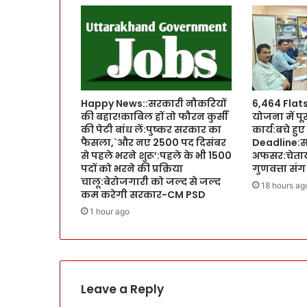
r
k
में
C
M
पु
ष्क
Happy News::सरकारी नौकरियों
6,464 Flat
र
की बहार!काबिल हों तो फौरन कुर्सी
योजना में पू
:
की पेटी बांध लें:पुष्कर सरकार का
कार्य:बचे हु
स
फैसला,`और नए 2500 पद दिसंबर
Deadline:स
फा
से पहले भरने शुरू’:पहले के भी 1500
अफसर:चेताय
री
पदों को भरने की प्रक्रिया
गुणवत्ता संग
का
चालू:बेरोजगारी को जल्द से जल्द
18 hours ag
लु
कम करेगी सरकार-CM PSD
त्फ
1 hour ago
लि
या
:
माँ
के
Leave a Reply
ना
म