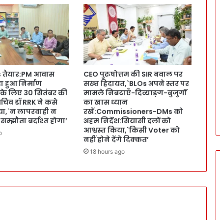
l
e
T
o
w
e
r
s तैयार:PM आवास
CEO पुरुषोत्तम की SIR बवाल पर
s
रा हुआ निर्माण
सख्त हिदायत,`BLOs अपने स्तर पर
प
ए के लिए 30 सितंबर की
मामले निबटाएँ-दिव्याङ्ग-बुजुर्गों
र
चिव डॉ RRK ने कसे
का खास ध्यान
D
ा,`न लापरवाही न
रखें:Commissioners-DMs को
M
 सम्झौता बर्दाश्त होगा’
अहम निर्देश:सियासी दलों को
स
आश्वस्त किया,`किसी Voter को
o
वि
नहीं होने देंगे दिक्कत’
न
18 hours ago
का
क
ह
र
!
क
ई