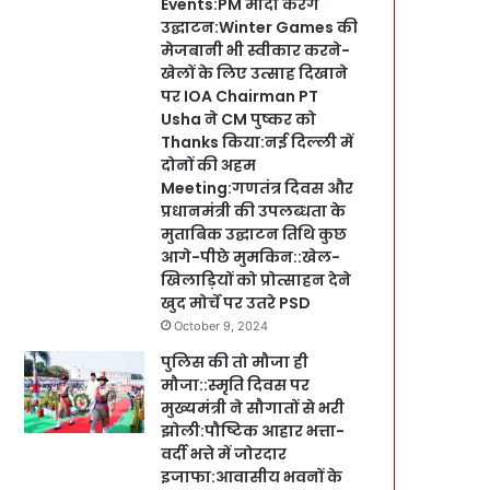
Events:PM मोदी करेंगे
उद्घाटन:Winter Games की
मेजबानी भी स्वीकार करने-
खेलों के लिए उत्साह दिखाने
पर IOA Chairman PT
Usha ने CM पुष्कर को
Thanks किया:नई दिल्ली में
दोनों की अहम
Meeting:गणतंत्र दिवस और
प्रधानमंत्री की उपलब्धता के
मुताबिक उद्घाटन तिथि कुछ
आगे-पीछे मुमकिन::खेल-
खिलाड़ियों को प्रोत्साहन देने
खुद मोर्चे पर उतरे PSD
October 9, 2024
पुलिस की तो मौजा ही
मौजा::स्मृति दिवस पर
मुख्यमंत्री ने सौगातों से भरी
झोली:पौष्टिक आहार भत्ता-
वर्दी भत्ते में जोरदार
इजाफा:आवासीय भवनों के