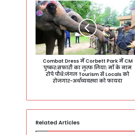
C
o
m
b
a
t
D
r
e
Combat Dress में Corbett Park में CM
s
पुष्कर:सफारी का लुत्फ लिया: माँ के नाम
s
में
रोपे पौधे:जंगल Tourism से Locals को
C
रोजगार-अर्थव्यवस्था को फायदा
o
r
b
e
t
t
Related Articles
P
a