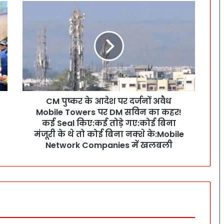
C
M
पु
ष्क
र
के
आ
दे
श
CM पुष्कर के आदेश पर दर्जनों अवैध
प
Mobile Towers पर DM सविन का कहर!
र
द
कई Seal किए:कई तोड़े गए:कोई बिना
र्ज
मंजूरी के थे तो कोई बिना नक्शे के:Mobile
नों
Network Companies में खलबली
अ
वै
ध
M
o
b
i