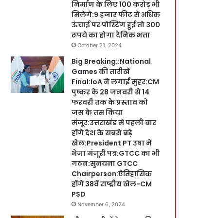
निर्माण के लिए 100 करोड़ भी
मिलेंगे:9 हजार फीट से अधिक
ऊंचाई पर पोस्टिंग हुई तो 300
रूपये का होगा दैनिक भत्ता
October 21, 2024
Big Breaking::National
Games की तारीखें
Final:IoA ने लगाईं मुहर:CM
पुष्कर के 28 जनवरी से 14
फरवरी तक के प्रस्ताव को
जस के तस किया
मंजूर:उत्तराखंड में पहली बार
होंगे देश के सबसे बड़े
खेल:President PT उषा ने
भेजा मंजूरी पत्र:GTCC का भी
गठन:सुनयना GTCC
Chairperson:ऐतिहासिक
होंगे 38वें राष्ट्रीय खेल-CM
PSD
November 6, 2024