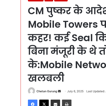
CM पुष्कर के आदेश
Mobile Towers 
कहर! कई Seal कि
बिना मंजूरी के थे 
के:Mobile Netwo
खलबली
Chetan Gurung
S
July 6, 2025
Last Updated: 
e
Facebook
X
Share via Email
Print
n