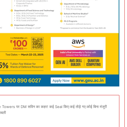
ile Towers पर DM सविन का कहर! कई Seal किए:कई तोड़े गए:कोई बिना मंजूरी
लबली