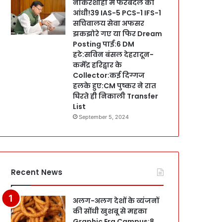
नौकरशाही में फेरबदल की
आंधी!39 IAS-5 PCS-1 IFS-1
सचिवालय सेवा अफसर
झकझोरे गए या फिर Dream
Posting पाई:6 DM
हटे:सविन बंसल देहरादून-
कर्मेंद्र हरिद्वार के
Collector:कई दिग्गज
हलके हुए:CM पुष्कर ने रात
घिरते ही निकाली Transfer
List
September 5, 2024
Recent News
अलग-अलग देशों के व्यंजनों
की सोंधी खुशबू से महका
Graphic Era Campus:8