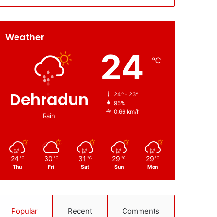
Weather
24
℃
Dehradun
24º - 23º
95%
0.66 km/h
Rain
24
30
31
29
29
℃
℃
℃
℃
℃
Thu
Fri
Sat
Sun
Mon
Popular
Recent
Comments