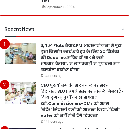
List
September 5, 2024
Recent News
6,464 Flats तैयार:PM आवास योजना में पूरा
हुआ निर्माण कार्य:बचे हुए के लिए 30 सितंबर
की Deadline:सचिव डॉ RRK ने कसे
अफसर:चेताया,`न लापरवाही न गुणवत्ता संग
सम्झौता बर्दाश्त होगा’
14 hours ago
CEO पुरुषोत्तम की SIR बवाल पर सख्त
हिदायत,`BLOs अपने स्तर पर मामले निबटाएँ-
दिव्याङ्ग-बुजुर्गों का खास ध्यान
रखें:Commissioners-DMs को अहम
निर्देश:सियासी दलों को आश्वस्त किया,`किसी
Voter को नहीं होने देंगे दिक्कत’
14 hours ago