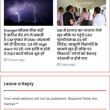
भो
त्फ
क्ता
लि
ओं
या
को
:
बे
माँ
ह
Danger!मौसम ठीक नहीं
SIR में हालात का जायजा लेने
के
है:बारिश रौद्र रूप ले सकती
खुद मौके पर पहुंचे CEO
त
ना
है:CM पुष्कर ने DMs-महकमों
पुरुषोत्तम:BLOs को
र
म
को दी हिदायत,`24 घंटे High
निर्देश,`मामूली विसंगति के
S
रो
Alert पर रहें-जन हानि न होने
मामले खुद ही मौके पर
e
पे
दें:राहत कार्य फौरन शुरू हों’
निबटाएँ’:लोगों को बेवजह
r
पौ
परेशानी न होने पाए
15 hours ago
v
धे
2 days ago
i
:
c
जं
e
ग
-
ल
Leave a Reply
स
T
स्ती
o
बि
u
Your email address will not be published.
Required fields are
ज
r
marked
*
ली
i