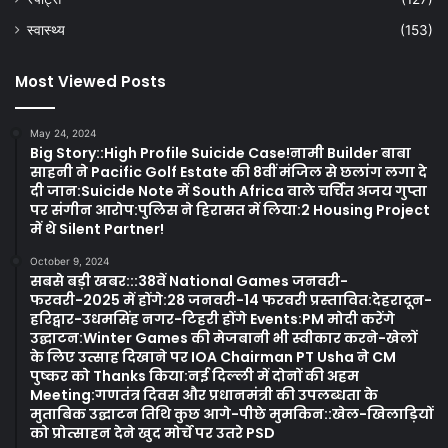
स्वास्थ्य
(153)
Most Viewed Posts
May 24, 2024
Big Story::High Profile Suicide Case!नामी Builder बाबा
साहनी ने Pacific Golf Estate की 8वीं मंजिल से छलांग लगा दे
दी जान:Suicide Note में South Africa वाले चर्चित अजय गुप्ता
पर संगीन आरोप:पुलिस ने हिरासत में लिया:2 Housing Project
में थे Silent Partner!
October 9, 2024
सबसे बड़ी खबर:::38वें National Games जनवरी-
फरवरी-2025 में होंगे:28 जनवरी-14 फरवरी प्रस्तावित:देहरादून-
हरिद्वार-उधमसिंह नगर-टिहरी होंगे Events:PM मोदी करेंगे
उद्घाटन:Winter Games की मेजबानी भी स्वीकार करने-खेलों
के लिए उत्साह दिखाने पर IOA Chairman PT Usha ने CM
पुष्कर को Thanks किया:नई दिल्ली में दोनों की अहम
Meeting:गणतंत्र दिवस और प्रधानमंत्री की उपलब्धता के
मुताबिक उद्घाटन तिथि कुछ आगे-पीछे मुमकिन::खेल-खिलाड़ियों
को प्रोत्साहन देने खुद मोर्चे पर उतरे PSD