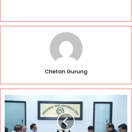
Chetan Gurung
U
P
C
L
B
o