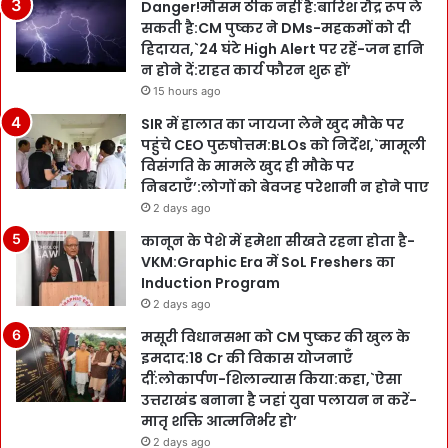
Danger!मौसम ठीक नहीं है:बारिश रौद्र रूप ले
सकती है:CM पुष्कर ने DMs-महकमों को दी
हिदायत,`24 घंटे High Alert पर रहें-जन हानि
न होने दें:राहत कार्य फौरन शुरू हों’
15 hours ago
SIR में हालात का जायजा लेने खुद मौके पर
पहुंचे CEO पुरुषोत्तम:BLOs को निर्देश,`मामूली
विसंगति के मामले खुद ही मौके पर
निबटाएँ’:लोगों को बेवजह परेशानी न होने पाए
2 days ago
कानून के पेशे में हमेशा सीखते रहना होता है-
VKM:Graphic Era में SoL Freshers का
Induction Program
2 days ago
मसूरी विधानसभा को CM पुष्कर की खुल के
इमदाद:18 Cr की विकास योजनाएँ
दीं:लोकार्पण-शिलान्यास किया:कहा,`ऐसा
उत्तराखंड बनाना है जहां युवा पलायन न करें-
मातृ शक्ति आत्मनिर्भर हो’
2 days ago