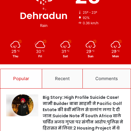
Dehradun
25º - 23º
92%
0.36 km/h
Rain
25
30
31
29
29
℃
℃
℃
℃
℃
Thu
Fri
Sat
Sun
Mon
Popular
Recent
Comments
Big Story::High Profile Suicide Case!
नामी Builder बाबा साहनी ने Pacific Golf
Estate की 8वीं मंजिल से छलांग लगा दे दी
जान:Suicide Note में South Africa वाले
चर्चित अजय गुप्ता पर संगीन आरोप:पुलिस ने
हिरासत में लिया:2 Housing Project में थे