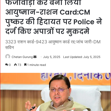
फर्जीवाड़ा कर बना लिया
आयुष्मान-राशन Card:CM
पुष्कर की हिदायत पर Police ने
दर्ज किए अपात्रों पर मुकदमे
3323 राशन कार्ड-9423 आयुष्मान कार्ड रद्द:जांच जारी-DM
सविन
Chetan Gurung
S
July 5, 2025
Last Updated: July 5, 2025
e
0
73
1 minute read
n
d
a
n
e
m
a
i