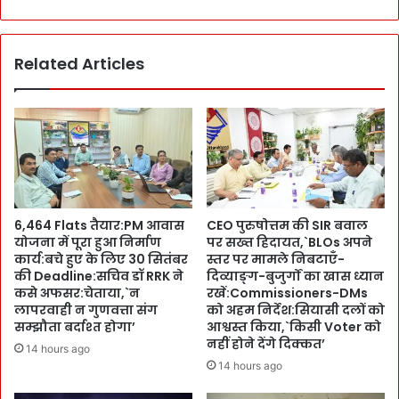
वों
o
को
r
मं
b
जू
Related Articles
e
री
t
:
t
C
P
S
a
आ
r
नं
k
द
में
ब
C
6,464 Flats तैयार:PM आवास
CEO पुरुषोत्तम की SIR बवाल
र्द्ध
M
योजना में पूरा हुआ निर्माण
पर सख्त हिदायत,`BLOs अपने
न
पु
कार्य:बचे हुए के लिए 30 सितंबर
स्तर पर मामले निबटाएँ-
की
ष्क
की Deadline:सचिव डॉ RRK ने
दिव्याङ्ग-बुजुर्गों का खास ध्यान
ता
र
कसे अफसर:चेताया,`न
रखें:Commissioners-DMs
की
:
लापरवाही न गुणवत्ता संग
को अहम निर्देश:सियासी दलों को
द
स
सम्झौता बर्दाश्त होगा’
आश्वस्त किया,`किसी Voter को
,
नहीं होने देंगे दिक्कत’
फा
14 hours ago
`
री
14 hours ago
उ
का
प
लु