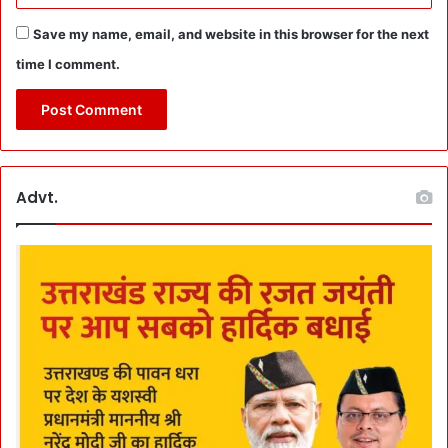
a
फा
r
य
Save my name, email, and website in this browser for the next
d
दा
time I comment.
में
ज
ग
ह
दी
जा
ए
Advt.
गी