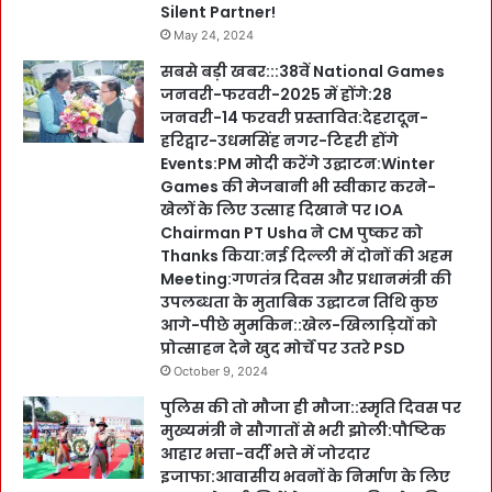
Silent Partner!
May 24, 2024
सबसे बड़ी खबर:::38वें National Games
जनवरी-फरवरी-2025 में होंगे:28
जनवरी-14 फरवरी प्रस्तावित:देहरादून-
हरिद्वार-उधमसिंह नगर-टिहरी होंगे
Events:PM मोदी करेंगे उद्घाटन:Winter
Games की मेजबानी भी स्वीकार करने-
खेलों के लिए उत्साह दिखाने पर IOA
Chairman PT Usha ने CM पुष्कर को
Thanks किया:नई दिल्ली में दोनों की अहम
Meeting:गणतंत्र दिवस और प्रधानमंत्री की
उपलब्धता के मुताबिक उद्घाटन तिथि कुछ
आगे-पीछे मुमकिन::खेल-खिलाड़ियों को
प्रोत्साहन देने खुद मोर्चे पर उतरे PSD
October 9, 2024
पुलिस की तो मौजा ही मौजा::स्मृति दिवस पर
मुख्यमंत्री ने सौगातों से भरी झोली:पौष्टिक
आहार भत्ता-वर्दी भत्ते में जोरदार
इजाफा:आवासीय भवनों के निर्माण के लिए