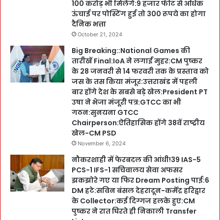
100 करोड़ भी मिलेंगे:9 हजार फीट से अधिक
ऊंचाई पर पोस्टिंग हुई तो 300 रूपये का होगा
दैनिक भत्ता
October 21, 2024
Big Breaking::National Games की
तारीखें Final:IoA ने लगाईं मुहर:CM पुष्कर
के 28 जनवरी से 14 फरवरी तक के प्रस्ताव को
जस के तस किया मंजूर:उत्तराखंड में पहली
बार होंगे देश के सबसे बड़े खेल:President PT
उषा ने भेजा मंजूरी पत्र:GTCC का भी
गठन:सुनयना GTCC
Chairperson:ऐतिहासिक होंगे 38वें राष्ट्रीय
खेल-CM PSD
November 6, 2024
नौकरशाही में फेरबदल की आंधी!39 IAS-5
PCS-1 IFS-1 सचिवालय सेवा अफसर
झकझोरे गए या फिर Dream Posting पाई:6
DM हटे:सविन बंसल देहरादून-कर्मेंद्र हरिद्वार
के Collector:कई दिग्गज हलके हुए:CM
पुष्कर ने रात घिरते ही निकाली Transfer