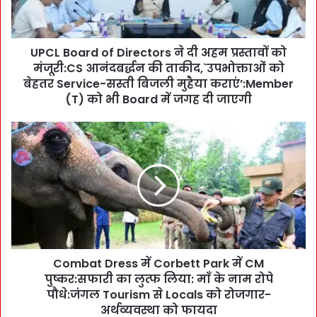
a
r
d
UPCL Board of Directors ने दी अहम प्रस्तावों को
o
मंजूरी:CS आनंदबर्द्धन की ताकीद,`उपभोक्ताओं को
f
D
बेहतर Service-सस्ती बिजली मुहैया कराएं’:Member
i
(T) को भी Board में जगह दी जाएगी
r
e
C
c
o
t
m
o
b
r
a
s
t
ने
D
दी
r
अ
e
ह
Combat Dress में Corbett Park में CM
s
म
पुष्कर:सफारी का लुत्फ लिया: माँ के नाम रोपे
s
प्र
में
पौधे:जंगल Tourism से Locals को रोजगार-
स्ता
C
अर्थव्यवस्था को फायदा