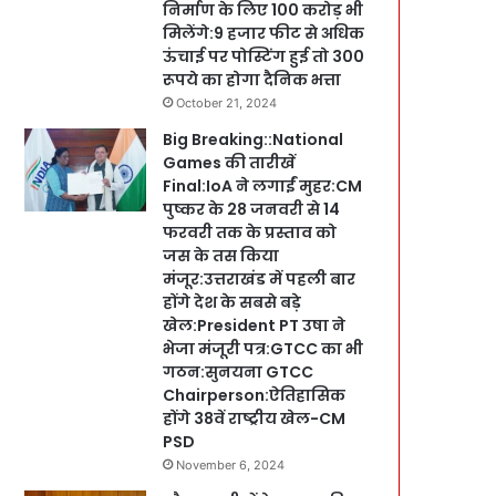
निर्माण के लिए 100 करोड़ भी
मिलेंगे:9 हजार फीट से अधिक
ऊंचाई पर पोस्टिंग हुई तो 300
रूपये का होगा दैनिक भत्ता
October 21, 2024
Big Breaking::National
Games की तारीखें
Final:IoA ने लगाईं मुहर:CM
पुष्कर के 28 जनवरी से 14
फरवरी तक के प्रस्ताव को
जस के तस किया
मंजूर:उत्तराखंड में पहली बार
होंगे देश के सबसे बड़े
खेल:President PT उषा ने
भेजा मंजूरी पत्र:GTCC का भी
गठन:सुनयना GTCC
Chairperson:ऐतिहासिक
होंगे 38वें राष्ट्रीय खेल-CM
PSD
November 6, 2024