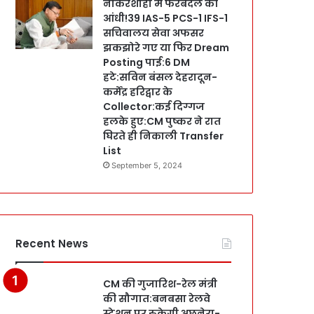
नौकरशाही में फेरबदल की
आंधी!39 IAS-5 PCS-1 IFS-1
सचिवालय सेवा अफसर
झकझोरे गए या फिर Dream
Posting पाई:6 DM
हटे:सविन बंसल देहरादून-
कर्मेंद्र हरिद्वार के
Collector:कई दिग्गज
हलके हुए:CM पुष्कर ने रात
घिरते ही निकाली Transfer
List
September 5, 2024
Recent News
CM की गुजारिश-रेल मंत्री
की सौगात:बनबसा रेलवे
स्टेशन पर रुकेगी अछनेरा-