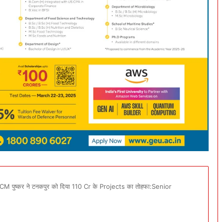
े साथ CM पुष्कर ने टनकपुर को दिया 110 Cr के Projects का तोहफा:Senior