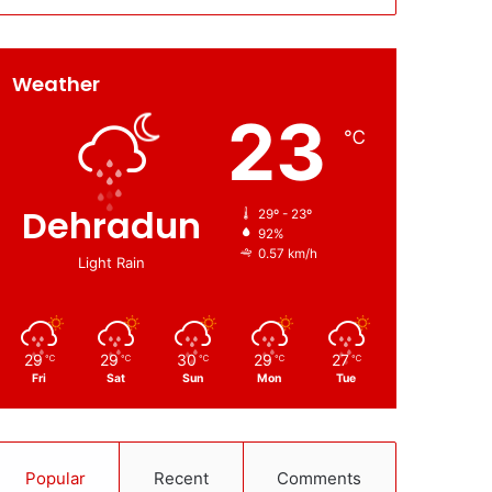
Weather
23
℃
Dehradun
29º - 23º
92%
0.57 km/h
Light Rain
29
29
30
29
27
℃
℃
℃
℃
℃
Fri
Sat
Sun
Mon
Tue
Popular
Recent
Comments