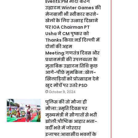
Events:PM मोदी करेंगे
उद्घाटन:Winter Games की
मेजबानी भी स्वीकार करने-
खेलों के लिए उत्साह दिखाने
पर IOA Chairman PT
Usha ने CM पुष्कर को
Thanks किया:नई दिल्ली में
दोनों की अहम
Meeting:गणतंत्र दिवस और
प्रधानमंत्री की उपलब्धता के
मुताबिक उद्घाटन तिथि कुछ
आगे-पीछे मुमकिन::खेल-
खिलाड़ियों को प्रोत्साहन देने
खुद मोर्चे पर उतरे PSD
October 9, 2024
पुलिस की तो मौजा ही
मौजा::स्मृति दिवस पर
मुख्यमंत्री ने सौगातों से भरी
झोली:पौष्टिक आहार भत्ता-
वर्दी भत्ते में जोरदार
इजाफा:आवासीय भवनों के