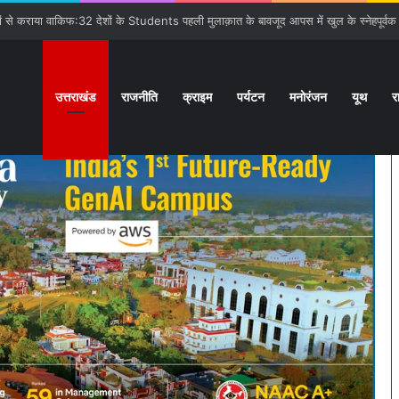
गात:बनबसा रेलवे स्टेशन पर रुकेगी अछनेरा-टनकपुर Express
उत्तराखंड
राजनीति
क्राइम
पर्यटन
मनोरंजन
यूथ
र