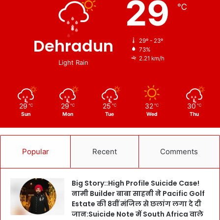
29
℃
Dehradun
29º - 23º
73%
2.21 km/h
Light Rain
29
29
25
32
30
℃
℃
℃
℃
℃
Sun
Mon
Tue
Wed
Thu
Popular
Recent
Comments
Big Story::High Profile Suicide Case!
नामी Builder बाबा साहनी ने Pacific Golf
Estate की 8वीं मंजिल से छलांग लगा दे दी
जान:Suicide Note में South Africa वाले