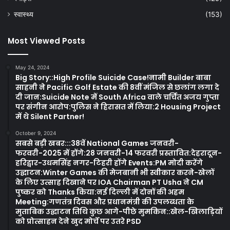
स्वास्थ्य
(153)
Most Viewed Posts
May 24, 2024
Big Story::High Profile Suicide Case!नामी Builder बाबा
साहनी ने Pacific Golf Estate की 8वीं मंजिल से छलांग लगा दे
दी जान:Suicide Note में South Africa वाले चर्चित अजय गुप्ता
पर संगीन आरोप:पुलिस ने हिरासत में लिया:2 Housing Project
में थे Silent Partner!
October 9, 2024
सबसे बड़ी खबर:::38वें National Games जनवरी-
फरवरी-2025 में होंगे:28 जनवरी-14 फरवरी प्रस्तावित:देहरादून-
हरिद्वार-उधमसिंह नगर-टिहरी होंगे Events:PM मोदी करेंगे
उद्घाटन:Winter Games की मेजबानी भी स्वीकार करने-खेलों
के लिए उत्साह दिखाने पर IOA Chairman PT Usha ने CM
पुष्कर को Thanks किया:नई दिल्ली में दोनों की अहम
Meeting:गणतंत्र दिवस और प्रधानमंत्री की उपलब्धता के
मुताबिक उद्घाटन तिथि कुछ आगे-पीछे मुमकिन::खेल-खिलाड़ियों
को प्रोत्साहन देने खुद मोर्चे पर उतरे PSD