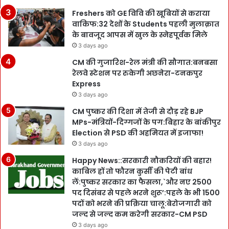
Freshers को GE विवि की खूबियों से कराया
वाकिफ:32 देशों के Students पहली मुलाक़ात
के बावजूद आपस में खुल के स्नेहपूर्वक मिले
3 days ago
CM की गुजारिश-रेल मंत्री की सौगात:बनबसा
रेलवे स्टेशन पर रुकेगी अछनेरा-टनकपुर
Express
3 days ago
CM पुष्कर की दिशा में तेजी से दौड़ रहे BJP
MPs-मंत्रियों-दिग्गजों के पग:बिहार के बांकीपुर
Election से PSD की अहमियत में इजाफा!
3 days ago
Happy News::सरकारी नौकरियों की बहार!
काबिल हों तो फौरन कुर्सी की पेटी बांध
लें:पुष्कर सरकार का फैसला,`और नए 2500
पद दिसंबर से पहले भरने शुरू’:पहले के भी 1500
पदों को भरने की प्रक्रिया चालू:बेरोजगारी को
जल्द से जल्द कम करेगी सरकार-CM PSD
3 days ago