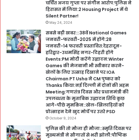
चर्चित अजय गुप्ता पर संगीन आरोप:पुलिस ने
हिरासत में लिया:2 Housing Project में थे
Silent Partner!
May 24, 2024
सबसे बड़ी खबर:::38वें National Games
जनवरी-फरवरी-2025 में होंगे:28
जनवरी-14 फरवरी प्रस्तावित:देहरादून-
हरिद्वार-उधमसिंह नगर-टिहरी होंगे
Events:PM मोदी करेंगे उद्घाटन:Winter
Games की मेजबानी भी स्वीकार करने-
खेलों के लिए उत्साह दिखाने पर IOA
Chairman PT Usha ने CM पुष्कर को
Thanks किया:नई दिल्ली में दोनों की अहम
Meeting:गणतंत्र दिवस और प्रधानमंत्री की
उपलब्धता के मुताबिक उद्घाटन तिथि कुछ
आगे-पीछे मुमकिन::खेल-खिलाड़ियों को
प्रोत्साहन देने खुद मोर्चे पर उतरे PSD
October 9, 2024
पुलिस की तो मौजा ही मौजा::स्मृति दिवस पर
मुख्यमंत्री ने सौगातों से भरी झोली:पौष्टिक