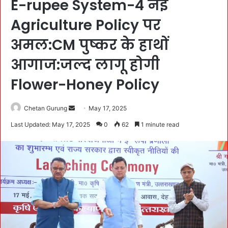
E-rupee System-4 नई
Agriculture Policy पर
अमल:CM पुष्कर के हाथों
आगाज:जल्द लागू होगी
Flower-Honey Policy
Chetan Gurung
S
May 17, 2025
e
Last Updated: May 17, 2025
0
62
1 minute read
n
d
a
n
e
m
a
i