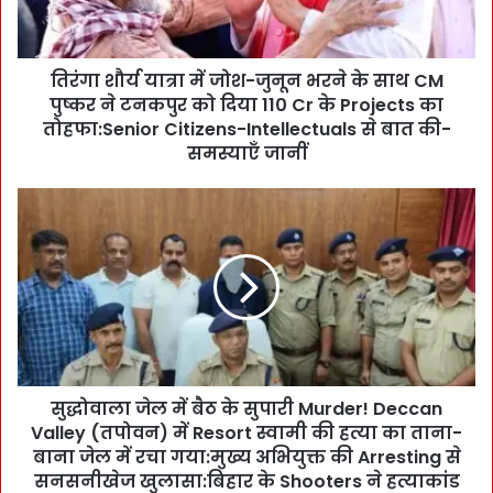
त्रा
में
जो
तिरंगा शौर्य यात्रा में जोश-जुनून भरने के साथ CM
श
पुष्कर ने टनकपुर को दिया 110 Cr के Projects का
-
जु
तोहफा:Senior Citizens-Intellectuals से बात की-
नू
समस्याएँ जानीं
न
भ
सु
र
द्धो
ने
वा
के
ला
सा
जे
थ
ल
C
में
M
बै
पु
ठ
ष्क
सुद्धोवाला जेल में बैठ के सुपारी Murder! Deccan
के
र
Valley (तपोवन) में Resort स्वामी की हत्या का ताना-
सु
ने
पा
बाना जेल में रचा गया:मुख्य अभियुक्त की Arresting से
ट
री
सनसनीखेज खुलासा:बिहार के Shooters ने हत्याकांड