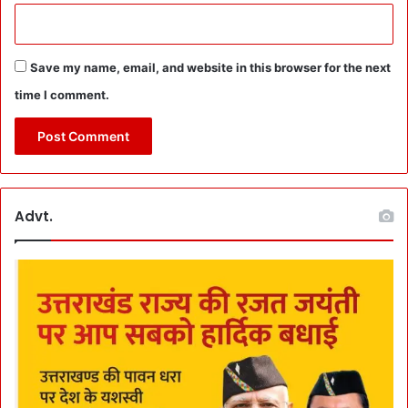
नीं
i
n
g
से
Save my name, email, and website in this browser for the next
स
time I comment.
न
स
नी
खे
ज
खु
Advt.
ला
सा
:
बि
हा
र
के
S
h
o
o