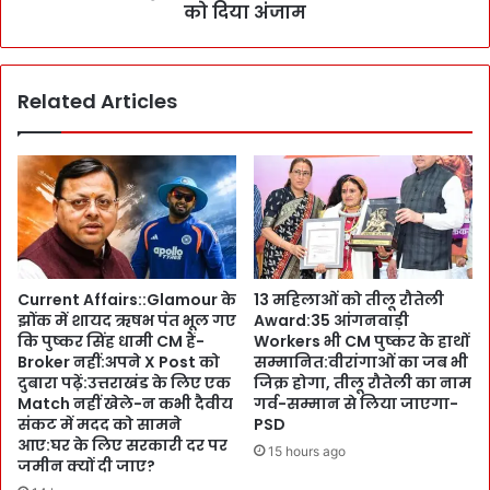
न
M
को दिया अंजाम
क
u
पु
r
र
d
को
Related Articles
e
दि
r
या
!
1
D
1
e
0
c
C
c
r
a
के
n
Current Affairs::Glamour के
13 महिलाओं को तीलू रौतेली
P
V
झोंक में शायद ऋषभ पंत भूल गए
Award:35 आंगनवाड़ी
r
a
कि पुष्कर सिंह धामी CM हैं-
Workers भी CM पुष्कर के हाथों
o
l
Broker नहीं:अपने X Post को
सम्मानित:वीरांगाओं का जब भी
j
l
दुबारा पढ़ें:उत्तराखंड के लिए एक
जिक्र होगा, तीलू रौतेली का नाम
e
e
Match नहीं खेले-न कभी दैवीय
गर्व-सम्मान से लिया जाएगा-
c
y
संकट में मदद को सामने
PSD
t
आए:घर के लिए सरकारी दर पर
(
15 hours ago
s
जमीन क्यों दी जाए?
त
का
पो