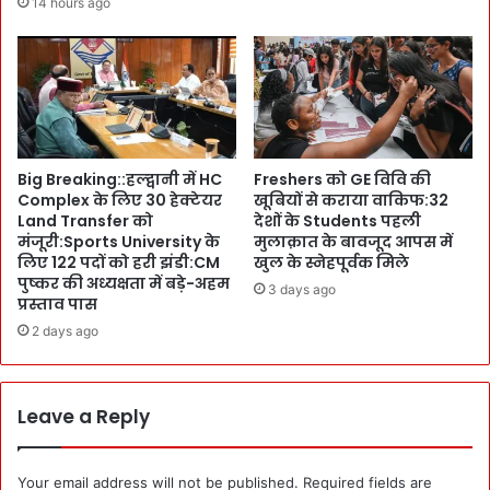
14 hours ago
तो
व
ह
न
फा
)
:
में
S
R
e
e
n
s
Big Breaking::हल्द्वानी में HC
Freshers को GE विवि की
i
o
Complex के लिए 30 हेक्टेयर
खूबियों से कराया वाकिफ:32
o
r
Land Transfer को
देशों के Students पहली
r
t
मंजूरी:Sports University के
मुलाक़ात के बावजूद आपस में
C
स्वा
लिए 122 पदों को हरी झंडी:CM
खुल के स्नेहपूर्वक मिले
i
मी
पुष्कर की अध्यक्षता में बड़े-अहम
3 days ago
t
की
प्रस्ताव पास
i
ह
2 days ago
z
त्या
e
का
n
ता
s
ना
Leave a Reply
-
-
I
बा
n
ना
Your email address will not be published.
Required fields are