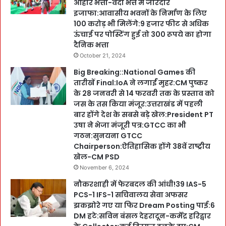
आहार भत्ता-वर्दी भत्ते में जोरदार
इजाफा:आवासीय भवनों के निर्माण के लिए
100 करोड़ भी मिलेंगे:9 हजार फीट से अधिक
ऊंचाई पर पोस्टिंग हुई तो 300 रूपये का होगा
दैनिक भत्ता
October 21, 2024
Big Breaking::National Games की
तारीखें Final:IoA ने लगाईं मुहर:CM पुष्कर
के 28 जनवरी से 14 फरवरी तक के प्रस्ताव को
जस के तस किया मंजूर:उत्तराखंड में पहली
बार होंगे देश के सबसे बड़े खेल:President PT
उषा ने भेजा मंजूरी पत्र:GTCC का भी
गठन:सुनयना GTCC
Chairperson:ऐतिहासिक होंगे 38वें राष्ट्रीय
खेल-CM PSD
November 6, 2024
नौकरशाही में फेरबदल की आंधी!39 IAS-5
PCS-1 IFS-1 सचिवालय सेवा अफसर
झकझोरे गए या फिर Dream Posting पाई:6
DM हटे:सविन बंसल देहरादून-कर्मेंद्र हरिद्वार