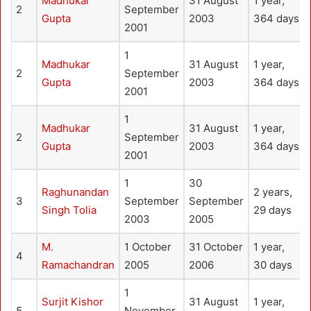
Madhukar
31 August
1 year,
2
September
Gupta
2003
364 days
2001
1
Madhukar
31 August
1 year,
2
September
Gupta
2003
364 days
2001
1
Madhukar
31 August
1 year,
2
September
Gupta
2003
364 days
2001
1
30
Raghunandan
2 years,
3
September
September
Singh Tolia
29 days
2003
2005
M.
1 October
31 October
1 year,
4
Ramachandran
2005
2006
30 days
1
Surjit Kishor
31 August
1 year,
5
November