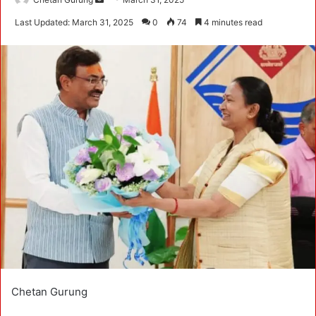
e
Last Updated: March 31, 2025
0
74
4 minutes read
n
d
a
n
e
m
a
i
l
Chetan Gurung