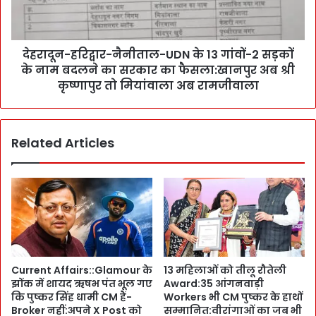
न
ह
आ
रि
ई
द्वा
:
देहरादून-हरिद्वार-नैनीताल-UDN के 13 गांवों-2 सड़कों
र
D
के नाम बदलने का सरकार का फैसला:खानपुर अब श्री
-
o
नै
कृष्णापुर तो मियांवाला अब रामजीवाला
o
नी
n
ता
M
ल
e
Related Articles
-
d
U
i
D
c
N
a
के
l
1
C
3
o
गां
l
वों
Current Affairs::Glamour के
13 महिलाओं को तीलू रौतेली
l
-
झोंक में शायद ऋषभ पंत भूल गए
Award:35 आंगनवाड़ी
e
2
कि पुष्कर सिंह धामी CM हैं-
Workers भी CM पुष्कर के हाथों
g
स
Broker नहीं:अपने X Post को
सम्मानित:वीरांगाओं का जब भी