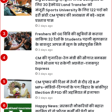
लिए 30 हेक्टेयर Land Transfer को
मंजूरी:Sports University के लिए 122 पदों को
हरी झंडी:CM पुष्कर की अध्यक्षता में बड़े-अहम
प्रस्ताव पास
2 days ago
Freshers को GE विवि की खूबियों से कराया
वाकिफ:32 देशों के Students पहली मुलाक़ात
के बावजूद आपस में खुल के स्नेहपूर्वक मिले
3 days ago
CM की गुजारिश-रेल मंत्री की सौगात:बनबसा
रेलवे स्टेशन पर रुकेगी अछनेरा-टनकपुर
Express
3 days ago
CM पुष्कर की दिशा में तेजी से दौड़ रहे BJP
MPs-मंत्रियों-दिग्गजों के पग:बिहार के बांकीपुर
Election से PSD की अहमियत में इजाफा!
3 days ago
Happy News::सरकारी नौकरियों की बहार!
काबिल हों तो फौरन कुर्सी की पेटी बांध