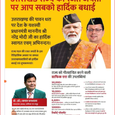
क
र
वि
क्रे
ता
प
र
F
I
R
द
र्ज
:
दु
का
न
सी
ज