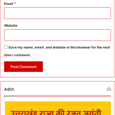
श्रे
Email
*
ष्ठ
ई
ला
ज
Website
का
दि
ला
या
Save my name, email, and website in this browser for the next
य
time I comment.
की
न
:
आ
टे
के
थो
Advt.
क
-
फु
ट