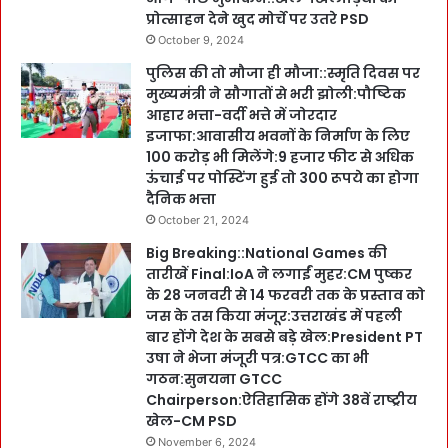
प्रोत्साहन देने खुद मोर्चे पर उतरे PSD
October 9, 2024
पुलिस की तो मौजा ही मौजा::स्मृति दिवस पर
मुख्यमंत्री ने सौगातों से भरी झोली:पौष्टिक
आहार भत्ता-वर्दी भत्ते में जोरदार
इजाफा:आवासीय भवनों के निर्माण के लिए
100 करोड़ भी मिलेंगे:9 हजार फीट से अधिक
ऊंचाई पर पोस्टिंग हुई तो 300 रूपये का होगा
दैनिक भत्ता
October 21, 2024
Big Breaking::National Games की
तारीखें Final:IoA ने लगाईं मुहर:CM पुष्कर
के 28 जनवरी से 14 फरवरी तक के प्रस्ताव को
जस के तस किया मंजूर:उत्तराखंड में पहली
बार होंगे देश के सबसे बड़े खेल:President PT
उषा ने भेजा मंजूरी पत्र:GTCC का भी
गठन:सुनयना GTCC
Chairperson:ऐतिहासिक होंगे 38वें राष्ट्रीय
खेल-CM PSD
November 6, 2024