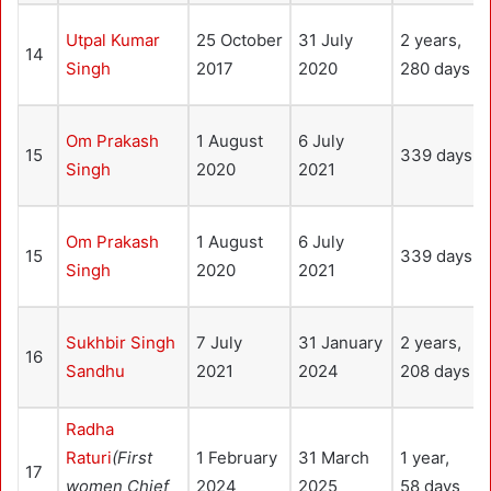
Utpal Kumar
25 October
31 July
2 years,
14
Singh
2017
2020
280 days
Om Prakash
1 August
6 July
15
339 days
Singh
2020
2021
Om Prakash
1 August
6 July
15
339 days
Singh
2020
2021
Sukhbir Singh
7 July
31 January
2 years,
16
Sandhu
2021
2024
208 days
Radha
Raturi
(First
1 February
31 March
1 year,
17
women Chief
2024
2025
58 days