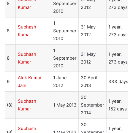
8
September
Kumar
2012
273 days
2010
1
Subhash
31 May
1 year,
8
September
Kumar
2012
273 days
2010
1
Subhash
31 May
1 year,
8
September
Kumar
2012
273 days
2010
Alok Kumar
1 June
30 April
9
333 days
Jain
2012
2013
30
Subhash
1 year,
(8)
1 May 2013
September
Kumar
152 days
2014
30
Subhash
1 year,
(8)
1 May 2013
September