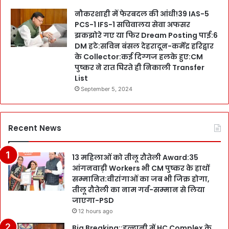
नौकरशाही में फेरबदल की आंधी!39 IAS-5
PCS-1 IFS-1 सचिवालय सेवा अफसर
झकझोरे गए या फिर Dream Posting पाई:6
DM हटे:सविन बंसल देहरादून-कर्मेंद्र हरिद्वार
के Collector:कई दिग्गज हलके हुए:CM
पुष्कर ने रात घिरते ही निकाली Transfer
List
September 5, 2024
Recent News
13 महिलाओं को तीलू रौतेली Award:35
आंगनवाड़ी Workers भी CM पुष्कर के हाथों
सम्मानित:वीरांगाओं का जब भी जिक्र होगा,
तीलू रौतेली का नाम गर्व-सम्मान से लिया
जाएगा-PSD
12 hours ago
Big Breaking::हल्द्वानी में HC Complex के