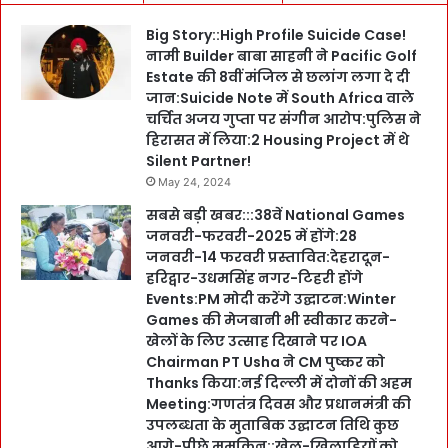
Big Story::High Profile Suicide Case!
नामी Builder बाबा साहनी ने Pacific Golf
Estate की 8वीं मंजिल से छलांग लगा दे दी
जान:Suicide Note में South Africa वाले
चर्चित अजय गुप्ता पर संगीन आरोप:पुलिस ने
हिरासत में लिया:2 Housing Project में थे
Silent Partner!
May 24, 2024
सबसे बड़ी खबर:::38वें National Games
जनवरी-फरवरी-2025 में होंगे:28
जनवरी-14 फरवरी प्रस्तावित:देहरादून-
हरिद्वार-उधमसिंह नगर-टिहरी होंगे
Events:PM मोदी करेंगे उद्घाटन:Winter
Games की मेजबानी भी स्वीकार करने-
खेलों के लिए उत्साह दिखाने पर IOA
Chairman PT Usha ने CM पुष्कर को
Thanks किया:नई दिल्ली में दोनों की अहम
Meeting:गणतंत्र दिवस और प्रधानमंत्री की
उपलब्धता के मुताबिक उद्घाटन तिथि कुछ
आगे-पीछे मुमकिन::खेल-खिलाड़ियों को