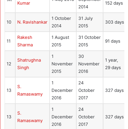
Kumar
152 days
2014
1 October
31 July
10
N. Ravishankar
303 days
2014
2015
Rakesh
1 August
31 October
11
91 days
Sharma
2015
2015
1
30
Shatrughna
1 year,
12
November
November
Singh
29 days
2015
2016
1
24
S.
13
December
October
327 days
Ramaswamy
2016
2017
1
24
S.
13
December
October
327 days
Ramaswamy
2016
2017