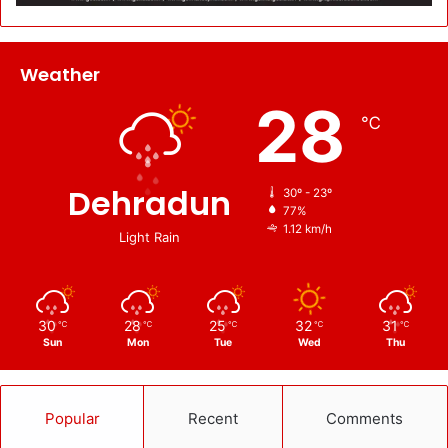
Weather
28
℃
Dehradun
30º - 23º
77%
1.12 km/h
Light Rain
30
28
25
32
31
℃
℃
℃
℃
℃
Sun
Mon
Tue
Wed
Thu
Popular
Recent
Comments