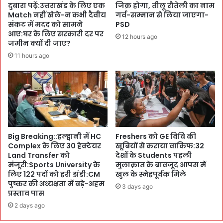
e
ड़
दुबारा पढ़ें:उत्तराखंड के लिए एक
जिक्र होगा, तीलू रौतेली का नाम
-
कों
Match नहीं खेले-न कभी दैवीय
गर्व-सम्मान से लिया जाएगा-
C
संकट में मदद को सामने
PSD
के
o
आए:घर के लिए सरकारी दर पर
ना
12 hours ago
r
जमीन क्यों दी जाए?
म
o
ब
11 hours ago
n
द
a
ल
t
ने
i
का
o
स
n
र
-
का
Big Breaking::हल्द्वानी में HC
Freshers को GE विवि की
म
र
Complex के लिए 30 हेक्टेयर
खूबियों से कराया वाकिफ:32
हं
का
Land Transfer को
देशों के Students पहली
त
फै
मंजूरी:Sports University के
मुलाक़ात के बावजूद आपस में
इं
स
लिए 122 पदों को हरी झंडी:CM
खुल के स्नेहपूर्वक मिले
द्रे
ला
पुष्कर की अध्यक्षता में बड़े-अहम
3 days ago
श
:
प्रस्ताव पास
में
खा
2 days ago
भ
न
र्ती
पु