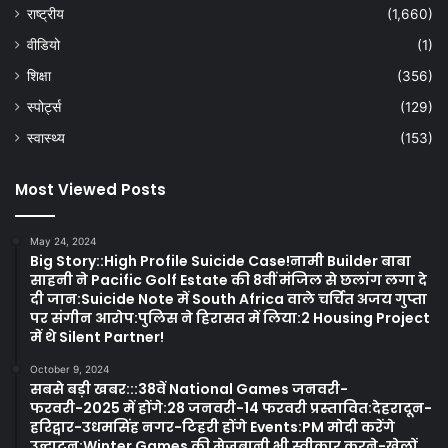
राष्ट्रीय
(1,660)
वीडियो
(1)
शिक्षा
(356)
स्पोर्ट्स
(129)
स्वास्थ्य
(153)
Most Viewed Posts
May 24, 2024
Big Story::High Profile Suicide Case!नामी Builder बाबा
साहनी ने Pacific Golf Estate की 8वीं मंजिल से छलांग लगा दे
दी जान:Suicide Note में South Africa वाले चर्चित अजय गुप्ता
पर संगीन आरोप:पुलिस ने हिरासत में लिया:2 Housing Project
में थे Silent Partner!
October 9, 2024
सबसे बड़ी खबर:::38वें National Games जनवरी-
फरवरी-2025 में होंगे:28 जनवरी-14 फरवरी प्रस्तावित:देहरादून-
हरिद्वार-उधमसिंह नगर-टिहरी होंगे Events:PM मोदी करेंगे
उद्घाटन:Winter Games की मेजबानी भी स्वीकार करने-खेलों