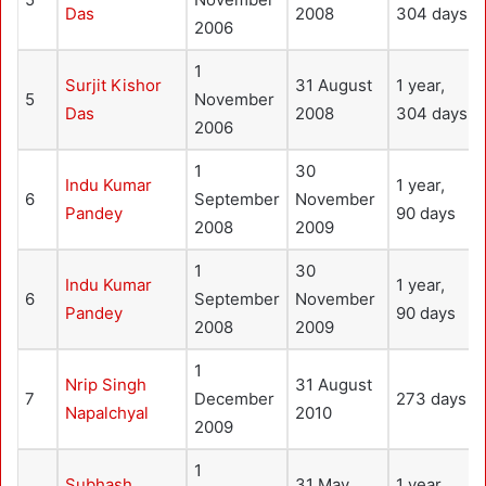
Das
2008
304 days
2006
1
Surjit Kishor
31 August
1 year,
5
November
Das
2008
304 days
2006
1
30
Indu Kumar
1 year,
6
September
November
Pandey
90 days
2008
2009
1
30
Indu Kumar
1 year,
6
September
November
Pandey
90 days
2008
2009
1
Nrip Singh
31 August
7
December
273 days
Napalchyal
2010
2009
1
Subhash
31 May
1 year,