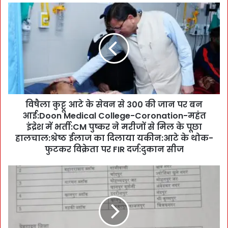
वि
षै
ला
कु
ट्टू
आ
टे
के
से
विषैला कुट्टू आटे के सेवन से 300 की जान पर बन
व
आई:Doon Medical College-Coronation-महंत
न
से
इंद्रेश में भर्ती:CM पुष्कर ने मरीजों से मिल के पूछा
3
हालचाल:श्रेष्ठ ईलाज का दिलाया यकीन:आटे के थोक-
0
फुटकर विक्रेता पर FIR दर्ज:दुकान सीज
0
की
दे
जा
ह
न
रा
प
दू
र
न
ब
-