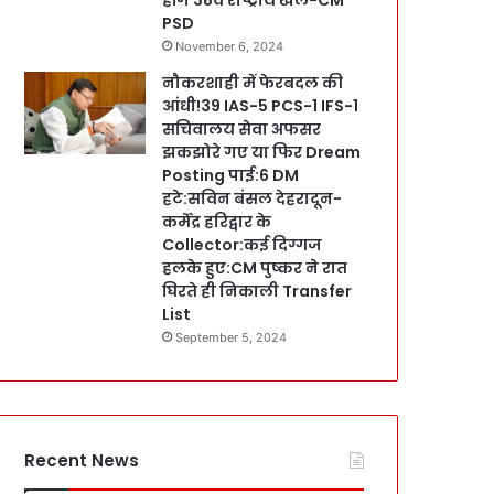
PSD
November 6, 2024
नौकरशाही में फेरबदल की
आंधी!39 IAS-5 PCS-1 IFS-1
सचिवालय सेवा अफसर
झकझोरे गए या फिर Dream
Posting पाई:6 DM
हटे:सविन बंसल देहरादून-
कर्मेंद्र हरिद्वार के
Collector:कई दिग्गज
हलके हुए:CM पुष्कर ने रात
घिरते ही निकाली Transfer
List
September 5, 2024
Recent News