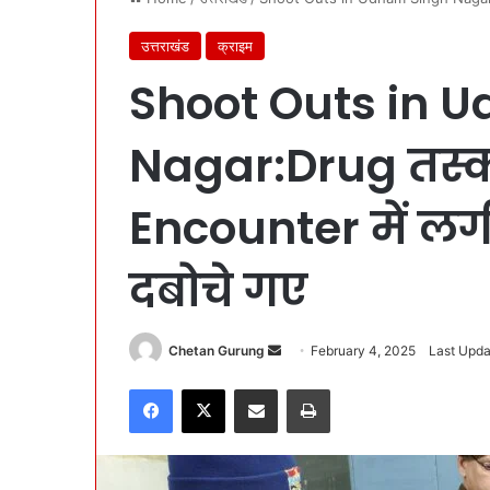
उत्तराखंड
क्राइम
Shoot Outs in 
Nagar:Drug तस
Encounter में लग
दबोचे गए
Chetan Gurung
S
February 4, 2025
Last Upda
e
Facebook
X
Share via Email
Print
n
d
a
n