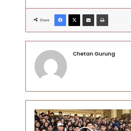
Facebook
X
Share via Email
Print
Share
Chetan Gurung
श
ट
ल
र