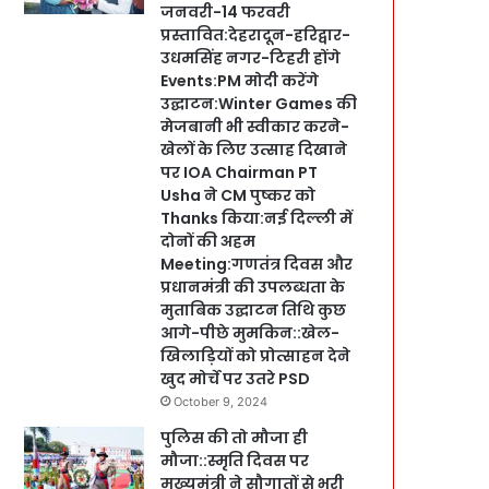
जनवरी-14 फरवरी
प्रस्तावित:देहरादून-हरिद्वार-
उधमसिंह नगर-टिहरी होंगे
Events:PM मोदी करेंगे
उद्घाटन:Winter Games की
मेजबानी भी स्वीकार करने-
खेलों के लिए उत्साह दिखाने
पर IOA Chairman PT
Usha ने CM पुष्कर को
Thanks किया:नई दिल्ली में
दोनों की अहम
Meeting:गणतंत्र दिवस और
प्रधानमंत्री की उपलब्धता के
मुताबिक उद्घाटन तिथि कुछ
आगे-पीछे मुमकिन::खेल-
खिलाड़ियों को प्रोत्साहन देने
खुद मोर्चे पर उतरे PSD
October 9, 2024
पुलिस की तो मौजा ही
मौजा::स्मृति दिवस पर
मुख्यमंत्री ने सौगातों से भरी