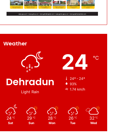
Weather
24
℃
Dehradun
24º - 24º
93%
1.74 km/h
Light Rain
24
29
28
26
32
℃
℃
℃
℃
℃
Sat
Sun
Mon
Tue
Wed