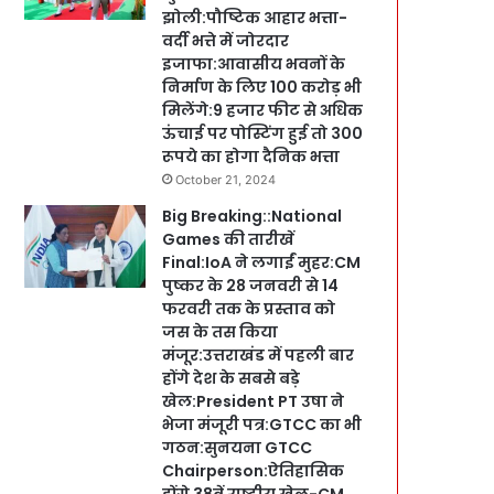
झोली:पौष्टिक आहार भत्ता-
वर्दी भत्ते में जोरदार
इजाफा:आवासीय भवनों के
निर्माण के लिए 100 करोड़ भी
मिलेंगे:9 हजार फीट से अधिक
ऊंचाई पर पोस्टिंग हुई तो 300
रूपये का होगा दैनिक भत्ता
October 21, 2024
Big Breaking::National
Games की तारीखें
Final:IoA ने लगाईं मुहर:CM
पुष्कर के 28 जनवरी से 14
फरवरी तक के प्रस्ताव को
जस के तस किया
मंजूर:उत्तराखंड में पहली बार
होंगे देश के सबसे बड़े
खेल:President PT उषा ने
भेजा मंजूरी पत्र:GTCC का भी
गठन:सुनयना GTCC
Chairperson:ऐतिहासिक
होंगे 38वें राष्ट्रीय खेल-CM