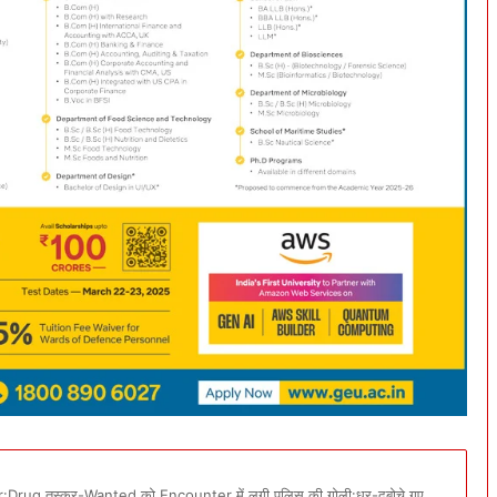
ug तस्कर-Wanted को Encounter में लगी पुलिस की गोली:धर-दबोचे गए