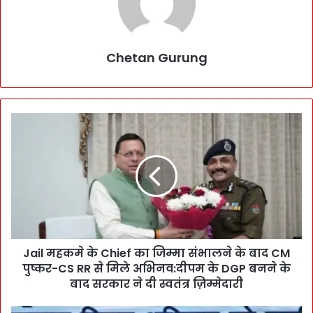
Chetan Gurung
J
a
i
l
म
ह
क
मे
के
Jail महकमे के Chief का जिम्मा संभालने के बाद CM
C
पुष्कर-CS RR से मिले अभिनव:दीपम के DGP बनने के
h
i
बाद सरकार ने दी स्वतंत्र ज़िम्मेदारी
e
f
सि