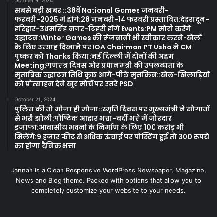
October 9, 2024
सबसे बड़ी खबर:::38वें National Games जनवरी-
फरवरी-2025 में होंगे:28 जनवरी-14 फरवरी प्रस्तावित:देहरादून-
हरिद्वार-उधमसिंह नगर-टिहरी होंगे Events:PM मोदी करेंगे
उद्घाटन:Winter Games की मेजबानी भी स्वीकार करने-खेलों
के लिए उत्साह दिखाने पर IOA Chairman PT Usha ने CM
पुष्कर को Thanks किया:नई दिल्ली में दोनों की अहम
Meeting:गणतंत्र दिवस और प्रधानमंत्री की उपलब्धता के
मुताबिक उद्घाटन तिथि कुछ आगे-पीछे मुमकिन::खेल-खिलाड़ियों
को प्रोत्साहन देने खुद मोर्चे पर उतरे PSD
October 21, 2024
पुलिस की तो मौजा ही मौजा::स्मृति दिवस पर मुख्यमंत्री ने सौगातों
से भरी झोली:पौष्टिक आहार भत्ता-वर्दी भत्ते में जोरदार
इजाफा:आवासीय भवनों के निर्माण के लिए 100 करोड़ भी
मिलेंगे:9 हजार फीट से अधिक ऊंचाई पर पोस्टिंग हुई तो 300 रूपये
का होगा दैनिक भत्ता
Jannah is a Clean Responsive WordPress Newspaper, Magazine,
News and Blog theme. Packed with options that allow you to
completely customize your website to your needs.