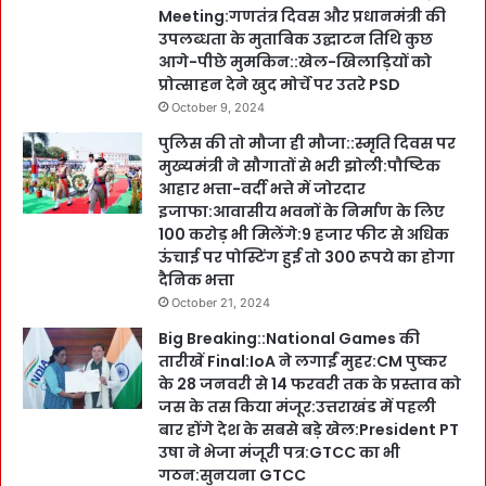
Meeting:गणतंत्र दिवस और प्रधानमंत्री की
उपलब्धता के मुताबिक उद्घाटन तिथि कुछ
आगे-पीछे मुमकिन::खेल-खिलाड़ियों को
प्रोत्साहन देने खुद मोर्चे पर उतरे PSD
October 9, 2024
पुलिस की तो मौजा ही मौजा::स्मृति दिवस पर
मुख्यमंत्री ने सौगातों से भरी झोली:पौष्टिक
आहार भत्ता-वर्दी भत्ते में जोरदार
इजाफा:आवासीय भवनों के निर्माण के लिए
100 करोड़ भी मिलेंगे:9 हजार फीट से अधिक
ऊंचाई पर पोस्टिंग हुई तो 300 रूपये का होगा
दैनिक भत्ता
October 21, 2024
Big Breaking::National Games की
तारीखें Final:IoA ने लगाईं मुहर:CM पुष्कर
के 28 जनवरी से 14 फरवरी तक के प्रस्ताव को
जस के तस किया मंजूर:उत्तराखंड में पहली
बार होंगे देश के सबसे बड़े खेल:President PT
उषा ने भेजा मंजूरी पत्र:GTCC का भी
गठन:सुनयना GTCC