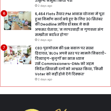
उत्कृष्ट नमूना किया पेश
2 days ago
6,464 Flats तैयार:PM आवास योजना में पूरा
हुआ निर्माण कार्य:बचे हुए के लिए 30 सितंबर
की Deadline:सचिव डॉ RRK ने कसे
अफसर:चेताया,`न लापरवाही न गुणवत्ता संग
सम्झौता बर्दाश्त होगा’
2 days ago
CEO पुरुषोत्तम की SIR बवाल पर सख्त
हिदायत,`BLOs अपने स्तर पर मामले निबटाएँ-
दिव्याङ्ग-बुजुर्गों का खास ध्यान
रखें:Commissioners-DMs को अहम
निर्देश:सियासी दलों को आश्वस्त किया,`किसी
Voter को नहीं होने देंगे दिक्कत’
2 days ago