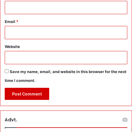
भि
या
न
Email
*
प
र
ब
नी
Website
S
h
o
r
Save my name, email, and website in this browser for the next
t
F
time I comment.
i
l
m
को
स
रा
Advt.
हा
: