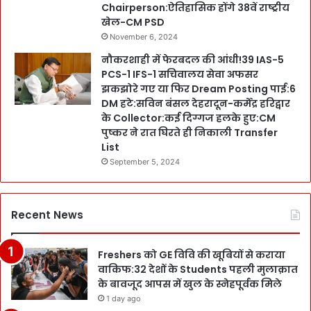
Chairperson:ऐतिहासिक होंगे 38वें राष्ट्रीय
खेल-CM PSD
November 6, 2024
नौकरशाही में फेरबदल की आंधी!39 IAS-5
PCS-1 IFS-1 सचिवालय सेवा अफसर
झकझोरे गए या फिर Dream Posting पाई:6
DM हटे:सविन बंसल देहरादून-कर्मेंद्र हरिद्वार
के Collector:कई दिग्गज हलके हुए:CM
पुष्कर ने रात घिरते ही निकाली Transfer
List
September 5, 2024
Recent News
Freshers को GE विवि की खूबियों से कराया
वाकिफ:32 देशों के Students पहली मुलाक़ात
के बावजूद आपस में खुल के स्नेहपूर्वक मिले
1 day ago