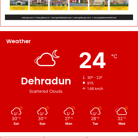
Weather
24
℃
Dehradun
30º - 23º
91%
1.66 km/h
Scattered Clouds
30
30
27
28
32
℃
℃
℃
℃
℃
Sat
Sun
Mon
Tue
Wed