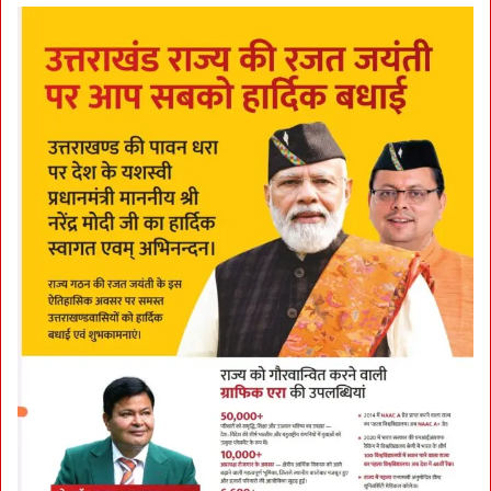
कि
ता
ब
का
वि
मो
च
न
कि
या