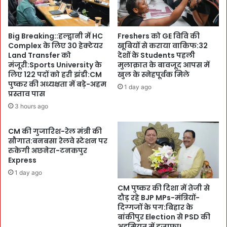
मि
t
ले
u
अ
d
Big Breaking::हल्द्वानी में HC
Freshers को GE विवि की
भि
y
Complex के लिए 30 हेक्टेयर
खूबियों से कराया वाकिफ:32
न
मु
Land Transfer को
देशों के Students पहली
व
म
मंजूरी:Sports University के
मुलाक़ात के बावजूद आपस में
:
कि
लिए 122 पदों को हरी झंडी:CM
खुल के स्नेहपूर्वक मिले
दी
न
पुष्कर की अध्यक्षता में बड़े-अहम
1 day ago
प
-
प्रस्ताव पास
म
C
3 hours ago
के
M
D
पु
CM की गुजारिश-रेल मंत्री की
G
ष्क
सौगात:बनबसा रेलवे स्टेशन पर
P
र
रुकेगी अछनेरा-टनकपुर
ब
:
Express
न
का
1 day ago
ने
म
के
CM पुष्कर की दिशा में तेजी से
या
दौड़ रहे BJP MPs-मंत्रियों-
बा
बी
दिग्गजों के पग:बिहार के
द
इ
बांकीपुर Election से PSD की
स
ति
अहमियत में इजाफा!