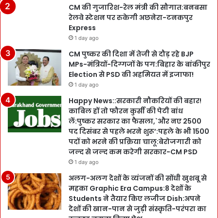
CM की गुजारिश-रेल मंत्री की सौगात:बनबसा
रेलवे स्टेशन पर रुकेगी अछनेरा-टनकपुर
Express
1 day ago
CM पुष्कर की दिशा में तेजी से दौड़ रहे BJP
MPs-मंत्रियों-दिग्गजों के पग:बिहार के बांकीपुर
Election से PSD की अहमियत में इजाफा!
1 day ago
Happy News::सरकारी नौकरियों की बहार!
काबिल हों तो फौरन कुर्सी की पेटी बांध
लें:पुष्कर सरकार का फैसला,`और नए 2500
पद दिसंबर से पहले भरने शुरू’:पहले के भी 1500
पदों को भरने की प्रक्रिया चालू:बेरोजगारी को
जल्द से जल्द कम करेगी सरकार-CM PSD
1 day ago
अलग-अलग देशों के व्यंजनों की सोंधी खुशबू से
महका Graphic Era Campus:8 देशों के
Students ने तैयार किए लजीज Dish:अपने
देशों की खान-पान से जुड़ी संस्कृति-परंपरा का