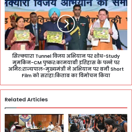
का
ल्क्या
जि
रा
म्मा
T
सं
u
भा
n
ल
n
ने
e
के
l
बा
सिल्क्यारा Tunnel विजय अभियान पर शोध-Study
वि
द
मुमकिन-CM पुष्कर:कामयाबी इतिहास के पन्ने पर
ज
C
य
अमिट:राज्यपाल-मुख्यमंत्री ने अभियान पर बनी Short
M
अ
Film को सराहा:किताब का विमोचन किया
पु
भि
ष्क
या
र
न
-
Related Articles
प
C
र
S
शो
R
ध
R
-
से
S