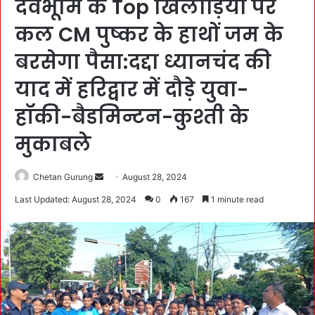
देवभूमि के Top खिलाड़ियों पर
कल CM पुष्कर के हाथों जम के
बरसेगा पैसा:दद्दा ध्यानचंद की
याद में हरिद्वार में दौड़े युवा-
हॉकी-बैडमिन्टन-कुश्ती के
मुकाबले
Chetan Gurung
S
August 28, 2024
e
Last Updated: August 28, 2024
0
167
1 minute read
n
d
a
n
e
m
a