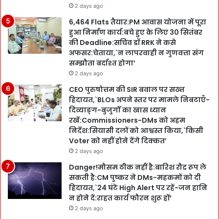
2 days ago
6,464 Flats तैयार:PM आवास योजना में पूरा
हुआ निर्माण कार्य:बचे हुए के लिए 30 सितंबर
की Deadline:सचिव डॉ RRK ने कसे
अफसर:चेताया,`न लापरवाही न गुणवत्ता संग
सम्झौता बर्दाश्त होगा’
2 days ago
CEO पुरुषोत्तम की SIR बवाल पर सख्त
हिदायत,`BLOs अपने स्तर पर मामले निबटाएँ-
दिव्याङ्ग-बुजुर्गों का खास ध्यान
रखें:Commissioners-DMs को अहम
निर्देश:सियासी दलों को आश्वस्त किया,`किसी
Voter को नहीं होने देंगे दिक्कत’
2 days ago
Danger!मौसम ठीक नहीं है:बारिश रौद्र रूप ले
सकती है:CM पुष्कर ने DMs-महकमों को दी
हिदायत,`24 घंटे High Alert पर रहें-जन हानि
न होने दें:राहत कार्य फौरन शुरू हों’
2 days ago