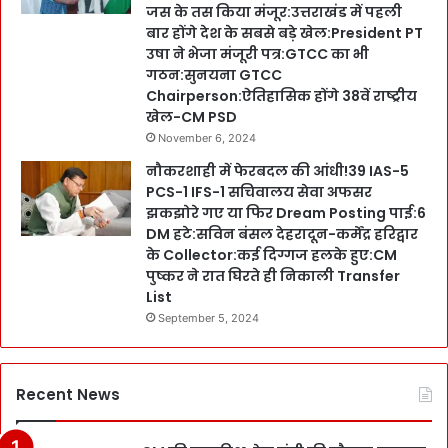
जस के तस किया मंजूर:उत्तराखंड में पहली
बार होंगे देश के सबसे बड़े खेल:President PT
उषा ने भेजा मंजूरी पत्र:GTCC का भी
गठन:सुनयना GTCC
Chairperson:ऐतिहासिक होंगे 38वें राष्ट्रीय
खेल-CM PSD
November 6, 2024
नौकरशाही में फेरबदल की आंधी!39 IAS-5
PCS-1 IFS-1 सचिवालय सेवा अफसर
झकझोरे गए या फिर Dream Posting पाई:6
DM हटे:सविन बंसल देहरादून-कर्मेंद्र हरिद्वार
के Collector:कई दिग्गज हलके हुए:CM
पुष्कर ने रात घिरते ही निकाली Transfer
List
September 5, 2024
Recent News