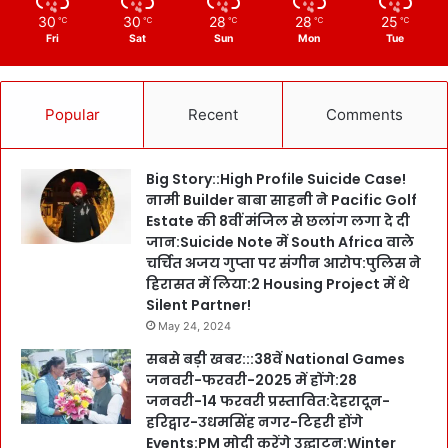
30
30
28
28
25
℃
℃
℃
℃
℃
Fri
Sat
Sun
Mon
Tue
Popular
Recent
Comments
Big Story::High Profile Suicide Case!
नामी Builder बाबा साहनी ने Pacific Golf
Estate की 8वीं मंजिल से छलांग लगा दे दी
जान:Suicide Note में South Africa वाले
चर्चित अजय गुप्ता पर संगीन आरोप:पुलिस ने
हिरासत में लिया:2 Housing Project में थे
Silent Partner!
May 24, 2024
सबसे बड़ी खबर:::38वें National Games
जनवरी-फरवरी-2025 में होंगे:28
जनवरी-14 फरवरी प्रस्तावित:देहरादून-
हरिद्वार-उधमसिंह नगर-टिहरी होंगे
Events:PM मोदी करेंगे उद्घाटन:Winter