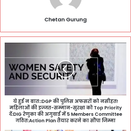
Chetan Gurung
ये
हु
ई
न
बा
त
:
:
D
ये हुई न बात::DGP की पुलिस अफसरों को नसीहत!
G
महिलाओं की इज्जत-सम्मान-सुरक्षा को Top Priority
P
की
दें:DIG रेणुका की अगुवाई में 5 Members Committee
पु
गठित:Action Plan तैयार करने का सौंपा जिम्मा
लि