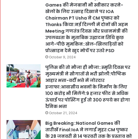
Games की मेजबानी भी स्वीकार करने-
खेलों के लिए उत्साह दिखाने पर IOA
Chairman PT Usha ने CM पुष्कर को
Thanks किया:नई दिल्ली में दोनों की अहम
Meeting:गणतंत्र दिवस और प्रधानमंत्री की
उपलब्धता के मुताबिक उद्घाटन तिथि कुछ
आगे-पीछे मुमकिन::खेल-खिलाड़ियों को
प्रोत्साहन देने खुद मोर्चे पर उतरे PSD
October 9, 2024
पुलिस की तो मौजा ही मौजा::स्मृति दिवस पर
मुख्यमंत्री ने सौगातों से भरी झोली:पौष्टिक
आहार भत्ता-वर्दी भत्ते में जोरदार
इजाफा:आवासीय भवनों के निर्माण के लिए
100 करोड़ भी मिलेंगे:9 हजार फीट से अधिक
ऊंचाई पर पोस्टिंग हुई तो 300 रूपये का होगा
दैनिक भत्ता
October 21, 2024
Big Breaking::National Games की
तारीखें Final:IoA ने लगाईं मुहर:CM पुष्कर
के 28 जनवरी से 14 फरवरी तक के प्रस्ताव को