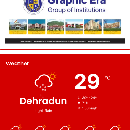
Weather
29
℃
Dehradun
30º - 24º
71%
1.56 km/h
Light Rain