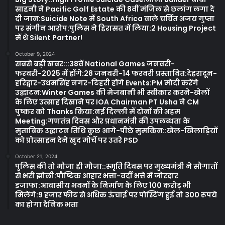
साहनी ने Pacific Golf Estate की 8वीं मंजिल से छलांग लगा दे
दी जान:Suicide Note में South Africa वाले चर्चित अजय गुप्ता
पर संगीन आरोप:पुलिस ने हिरासत में लिया:2 Housing Project
में थे Silent Partner!
October 9, 2024
सबसे बड़ी खबर:::38वें National Games जनवरी-
फरवरी-2025 में होंगे:28 जनवरी-14 फरवरी प्रस्तावित:देहरादून-
हरिद्वार-उधमसिंह नगर-टिहरी होंगे Events:PM मोदी करेंगे
उद्घाटन:Winter Games की मेजबानी भी स्वीकार करने-खेलों
के लिए उत्साह दिखाने पर IOA Chairman PT Usha ने CM
पुष्कर को Thanks किया:नई दिल्ली में दोनों की अहम
Meeting:गणतंत्र दिवस और प्रधानमंत्री की उपलब्धता के
मुताबिक उद्घाटन तिथि कुछ आगे-पीछे मुमकिन::खेल-खिलाड़ियों
को प्रोत्साहन देने खुद मोर्चे पर उतरे PSD
October 21, 2024
पुलिस की तो मौजा ही मौजा::स्मृति दिवस पर मुख्यमंत्री ने सौगातों
से भरी झोली:पौष्टिक आहार भत्ता-वर्दी भत्ते में जोरदार
इजाफा:आवासीय भवनों के निर्माण के लिए 100 करोड़ भी
मिलेंगे:9 हजार फीट से अधिक ऊंचाई पर पोस्टिंग हुई तो 300 रूपये
का होगा दैनिक भत्ता