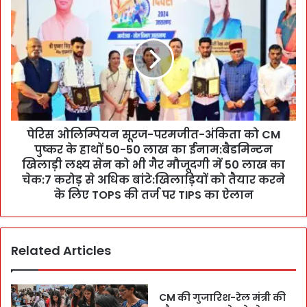
स
पे
अ
रि
फ
स
स
ओ
रों
लि
को
म्पि
न
य
सी
न
ह
सू
त
पेरिस ओलिम्पियन सूरज-परमजीत-अंकिता को CM
र
!
पुष्कर के हाथों 50-50 लाख का ईनाम:बैडमिन्टन
ज
म
-
खिलाड़ी लक्ष्य सेन को भी गैर मौजूदगी में 50 लाख का
हि
प
चेक:7 करोड़ से अधिक बांटे:खिलाड़ियों को तैयार करने
ला
र
के लिए TOPS की तर्ज पर TIPS का ऐलान
ओं
म
की
जी
इ
त
ज्ज
Related Articles
-
त
अं
-
कि
स
ता
CM की गुजारिश-रेल मंत्री की
म्मा
को