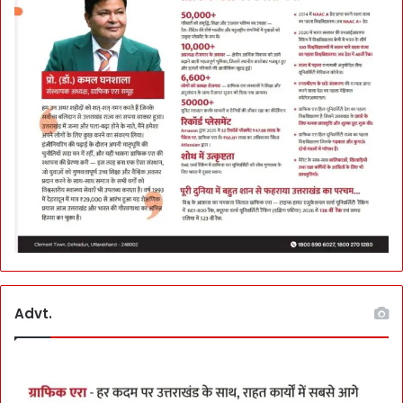
P
S
का
ऐ
ला
न
Advt.