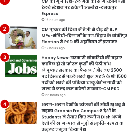
CM की गुजारिश-रेल मंत्री की सौगात:बनबसा
रेलवे स्टेशन पर रुकेगी अछनेरा-टनकपुर
Express
16 hours ago
CM पुष्कर की दिशा में तेजी से दौड़ रहे BJP
MPs-मंत्रियों-दिग्गजों के पग:बिहार के बांकीपुर
Election से PSD की अहमियत में इजाफा!
17 hours ago
Happy News::सरकारी नौकरियों की बहार!
काबिल हों तो फौरन कुर्सी की पेटी बांध
लें:पुष्कर सरकार का फैसला,`और नए 2500
पद दिसंबर से पहले भरने शुरू’:पहले के भी 1500
पदों को भरने की प्रक्रिया चालू:बेरोजगारी को
जल्द से जल्द कम करेगी सरकार-CM PSD
22 hours ago
अलग-अलग देशों के व्यंजनों की सोंधी खुशबू से
महका Graphic Era Campus:8 देशों के
Students ने तैयार किए लजीज Dish:अपने
देशों की खान-पान से जुड़ी संस्कृति-परंपरा का
उत्कृष्ट नमूना किया पेश