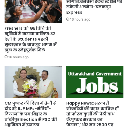
सौगात:बनबसा रेलवे स्टेशन पर
न
C
रुकेगी अछनेरा-टनकपुर
-
M
Express
सु
पु
16 hours ago
र
ष्क
Freshers को GE विवि की
क्षा
र
खूबियों से कराया वाकिफ:32
को
के
देशों के Students पहली
T
हा
मुलाक़ात के बावजूद आपस में
o
थों
खुल के स्नेहपूर्वक मिले
p
5
16 hours ago
P
0
r
-
i
5
o
0
r
ला
i
ख
t
का
y
ई
CM पुष्कर की दिशा में तेजी से
Happy News::सरकारी
दें
ना
दौड़ रहे BJP MPs-मंत्रियों-
नौकरियों की बहार!काबिल हों
:
दिग्गजों के पग:बिहार के
तो फौरन कुर्सी की पेटी बांध
म
D
बांकीपुर Election से PSD की
लें:पुष्कर सरकार का
:
अहमियत में इजाफा!
फैसला,`और नए 2500 पद
I
बै