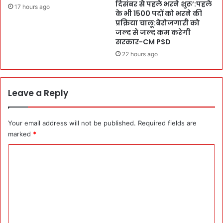
दिसंबर से पहले भरने शुरू’:पहले
G
ड
17 hours ago
के भी 1500 पदों को भरने की
रे
मि
प्रक्रिया चालू:बेरोजगारी को
णु
न्ट
जल्द से जल्द कम करेगी
का
न
सरकार-CM PSD
की
खि
22 hours ago
अ
ला
गु
ड़ी
वा
ल
ई
क्ष्य
Leave a Reply
में
से
5
न
M
को
Your email address will not be published.
Required fields are
e
भी
marked
*
m
गै
b
C
र
e
मौ
o
r
जू
m
s
द
C
गी
m
o
में
e
m
5