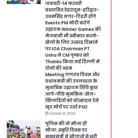
जनवरी-14 फरवरी
प्रस्तावित:देहरादून-हरिद्वार-
उधमसिंह नगर-टिहरी होंगे
Events:PM मोदी करेंगे
उद्घाटन:Winter Games की
मेजबानी भी स्वीकार करने-
खेलों के लिए उत्साह दिखाने
पर IOA Chairman PT
Usha ने CM पुष्कर को
Thanks किया:नई दिल्ली में
दोनों की अहम
Meeting:गणतंत्र दिवस और
प्रधानमंत्री की उपलब्धता के
मुताबिक उद्घाटन तिथि कुछ
आगे-पीछे मुमकिन::खेल-
खिलाड़ियों को प्रोत्साहन देने
खुद मोर्चे पर उतरे PSD
October 9, 2024
पुलिस की तो मौजा ही
मौजा::स्मृति दिवस पर
मुख्यमंत्री ने सौगातों से भरी