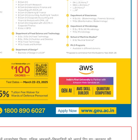
 में ध्वजारोहण किया: पुलिस अफसरों-खिलाड़ियों को अवार्ड दिए गए::सरकार की