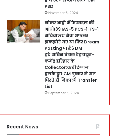
PSD
November 6, 2024
नौकरशाही में फेरबदल की
आंधी!39 IAS-5 PCS-1 IFS-1
सचिवालय सेवा अफसर
झकझोरे गए या फिर Dream
Posting पाई:6 DM
हटे:सविन बंसल देहरादून-
कर्मेंद्र हरिद्वार के
Collector:कई दिग्गज
हलके हुए:CM पुष्कर ने रात
घिरते ही निकाली Transfer
List
September 5, 2024
Recent News