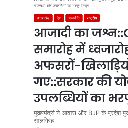
योजनाओं और उपलब्धियों का भरपूर जिक्र
उत्तराखंड
देश
राजनीति
राष्ट्रीय
आजादी का जश्न::CM
समारोह में ध्वजार
अफसरों-खिलाड़ियों
गए::सरकार की य
उपलब्धियों का भरप
मुख्यमंत्री ने आवास और BJP के प्रदेश 
सालगिरह