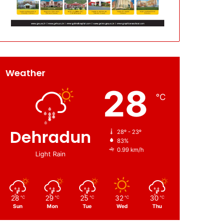
Weather
28
℃
Dehradun
28º - 23º
83%
0.99 km/h
Light Rain
28
29
25
32
30
℃
℃
℃
℃
℃
Sun
Mon
Tue
Wed
Thu