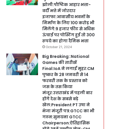
झोली:पौष्टिक आहार भत्ता-
वर्दी भत्ते में जोरदार
इजाफा:आवासीय भवनों के
निर्माण के लिए 100 करोड़ भी
मिलेंगे:9 हजार फीट से अधिक
ऊंचाई पर पोस्टिंग हुई तो 300
रूपये का होगा दैनिक भत्ता
October 21, 2024
Big Breaking::National
Games की तारीखें
Final:IoA ने लगाईं मुहर:CM
पुष्कर के 28 जनवरी से 14
फरवरी तक के प्रस्ताव को
जस के तस किया
मंजूर:उत्तराखंड में पहली बार
होंगे देश के सबसे बड़े
खेल:President PT उषा ने
भेजा मंजूरी पत्र:GTCC का भी
गठन:सुनयना GTCC
Chairperson:ऐतिहासिक
होंगे 38वें राष्ट्रीय खेल-CM