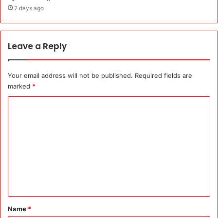
ग
2 days ago
का
ठि
का
त
ला
धं
Leave a Reply
धा
!
मा
Your email address will not be published.
Required fields are
फि
marked
*
या
-
C
नौ
o
क
र
m
शा
m
ह
e
-
का
n
रो
t
बा
री
*
Name
*
-