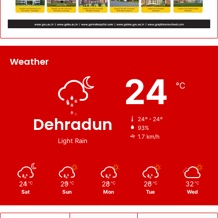
Weather
24
℃
Dehradun
24º - 24º
93%
1.7 km/h
Light Rain
24
29
28
26
32
℃
℃
℃
℃
℃
Sat
Sun
Mon
Tue
Wed