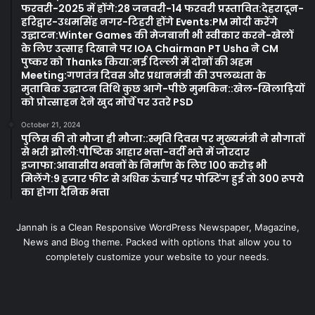
फरवरी-2025 में होंगे:28 जनवरी-14 फरवरी प्रस्तावित:देहरादून-
हरिद्वार-उधमसिंह नगर-टिहरी होंगे Events:PM मोदी करेंगे
उद्घाटन:Winter Games की मेजबानी भी स्वीकार करने-खेलों
के लिए उत्साह दिखाने पर IOA Chairman PT Usha ने CM
पुष्कर को Thanks किया:नई दिल्ली में दोनों की अहम
Meeting:गणतंत्र दिवस और प्रधानमंत्री की उपलब्धता के
मुताबिक उद्घाटन तिथि कुछ आगे-पीछे मुमकिन::खेल-खिलाड़ियों
को प्रोत्साहन देने खुद मोर्चे पर उतरे PSD
October 21, 2024
पुलिस की तो मौजा ही मौजा::स्मृति दिवस पर मुख्यमंत्री ने सौगातों
से भरी झोली:पौष्टिक आहार भत्ता-वर्दी भत्ते में जोरदार
इजाफा:आवासीय भवनों के निर्माण के लिए 100 करोड़ भी
मिलेंगे:9 हजार फीट से अधिक ऊंचाई पर पोस्टिंग हुई तो 300 रूपये
का होगा दैनिक भत्ता
Jannah is a Clean Responsive WordPress Newspaper, Magazine,
News and Blog theme. Packed with options that allow you to
completely customize your website to your needs.