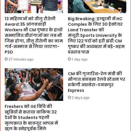
रं
त्म
त
ह
र
त्या
13 महिलाओं को तीलू रौतेली
Big Breaking::हल्द्वानी में HC
नि
से
Award:35 आंगनवाड़ी
Complex के लिए 30 हेक्टेयर
ग
पे
Workers भी CM पुष्कर के हाथों
Land Transfer को
रा
प
सम्मानित:वीरांगाओं का जब भी
मंजूरी:Sports University के
नी
र्दा
जिक्र होगा, तीलू रौतेली का नाम
लिए 122 पदों को हरी झंडी:CM
के
हु
गर्व-सम्मान से लिया जाएगा-
पुष्कर की अध्यक्षता में बड़े-अहम
लि
आ
PSD
प्रस्ताव पास
ए
दे
27 minutes ago
1 day ago
A
ह
C
रा
CM की गुजारिश-रेल मंत्री की
S
दू
सौगात:बनबसा रेलवे स्टेशन पर
आ
न
रुकेगी अछनेरा-टनकपुर
नं
में
Express
द
ज
2 days ago
ब
मी
र्द्ध
न
Freshers को GE विवि की
न
खूबियों से कराया वाकिफ:32
-
देशों के Students पहली
स
सं
मुलाक़ात के बावजूद आपस में
मि
प
खुल के स्नेहपूर्वक मिले
ति
त्ति