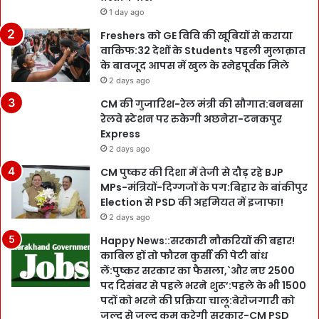
1 day ago
Freshers को GE विवि की खूबियों से कराया
वाकिफ:32 देशों के Students पहली मुलाक़ात
के बावजूद आपस में खुल के स्नेहपूर्वक मिले
2 days ago
CM की गुजारिश-रेल मंत्री की सौगात:बनबसा
रेलवे स्टेशन पर रुकेगी अछनेरा-टनकपुर
Express
2 days ago
CM पुष्कर की दिशा में तेजी से दौड़ रहे BJP
MPs-मंत्रियों-दिग्गजों के पग:बिहार के बांकीपुर
Election से PSD की अहमियत में इजाफा!
2 days ago
Happy News::सरकारी नौकरियों की बहार!
काबिल हों तो फौरन कुर्सी की पेटी बांध
लें:पुष्कर सरकार का फैसला,`और नए 2500
पद दिसंबर से पहले भरने शुरू’:पहले के भी 1500
पदों को भरने की प्रक्रिया चालू:बेरोजगारी को
जल्द से जल्द कम करेगी सरकार-CM PSD