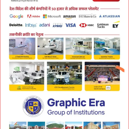
न
ती
जा