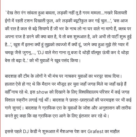
`देख तेरा रंग सांवला हुआ बावला, लड़की नहीं तू है गरम मामला…नखरे विलायती
ईगो में रहती टशन दिखाती फुल, अरे लड़की ब्यूटीफुल कर गई चुल…’, ‘बस आज
की रात है कल से बढ़े सियाप्पे हैं जी भर के नाच लो ना घर वाले ना माप्पे हैं, क्लब पर
अपना राज है डरने की क्या बात है, ये तो बस शुरूआत है, अरे अभी तो पार्टी शुरू हुई
है…’, खुश मैं इतना क्यों हूं तुझको तवज्जो मैं क्यों दूं, जाने क्या हुआ मुझे तेरे प्यार में
चमकू जैसे जुगनू…, ’DJ वाले मेरा गाना तू बजा दे थोड़ी वॉल्यूम ऊंची कर दे थोड़ा
बेस तो बढ़ा दे..’ को भी युवाओं ने खूब पसंद किया।
बादशाह की टीम के लोगों ने भी मंच पर नाचकर युवाओं का भरपूर साथ दिया।
हालात ऐसे हो गए थे कि मैदान पर मौजूद हर युवा जहाँ जगह मिले या जहाँ खड़े हैं
वहीँ नाच रहे थे. इस show को दिखाने के लिए विश्वविद्यालय परिसर में कई जगह
विशाल स्क्रीन लगाई गई थीं। बादशाह ने छात्र-छात्राओं की फरमाइश पर भी कई
गाने सुनाएं। बादशाह ने ग्राफिक एरा के युवाओं के जोश और अनुशासन की तारीफ
करते हुए कहा कि वह ग्राफिक एरा आने के लिए इंतजार कर रहे थे।
इससे पहले DJ केडी ने शुरूआत में मैशअप्स पेश कर Grafest का माहौल