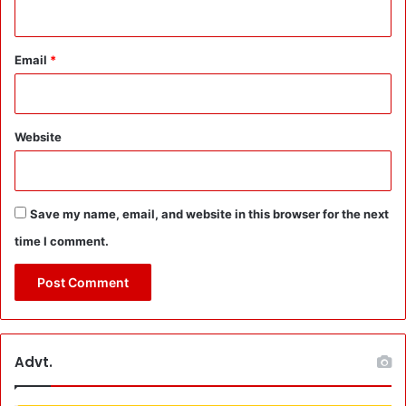
रा
ज
ने
Email
*
ता
ओं
-
पु
Website
लि
स
में
दु
Save my name, email, and website in this browser for the next
र
भि
time I comment.
सं
धि
!
ब
हु
च
Advt.
र्चि
त