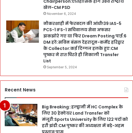
Chairperson:ऐतिहासिक होंगे 38वें राष्ट्रीय
खेल-CM PSD
November 6, 2024
नौकरशाही में फेरबदल की आंधी!39 IAS-5
PCS-1 IFS-1 सचिवालय सेवा अफसर
झकझोरे गए या फिर Dream Posting पाई:6
DM हटे:सविन बंसल देहरादून-कर्मेंद्र हरिद्वार
के Collector:कई दिग्गज हलके हुए:CM
पुष्कर ने रात घिरते ही निकाली Transfer
List
September 5, 2024
Recent News
Big Breaking::हल्द्वानी में HC Complex के
लिए 30 हेक्टेयर Land Transfer को
मंजूरी:Sports University के लिए 122 पदों को
हरी झंडी:CM पुष्कर की अध्यक्षता में बड़े-अहम
प्रस्ताव पास