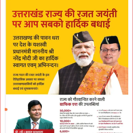
अ
ज
य
गु
प्ता
-
अ
नि
ल
गु
प्ता
की
च
न्द
घं
टों
में
गि
र
फ़्ता
री
पु