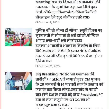
Meeting:गणतंत्र दिवस और प्रधानमंत्री की
उपलब्धता के मुताबिक उद्घाटन तिथि कुछ
आगे-पीछे मुमकिन::खेल-खिलाड़ियों को
प्रोत्साहन देने खुद मोर्चे पर उतरे PSD
October 9, 2024
पुलिस की तो मौजा ही मौजा::स्मृति दिवस पर
मुख्यमंत्री ने सौगातों से भरी झोली:पौष्टिक
आहार भत्ता-वर्दी भत्ते में जोरदार
इजाफा:आवासीय भवनों के निर्माण के लिए
100 करोड़ भी मिलेंगे:9 हजार फीट से अधिक
ऊंचाई पर पोस्टिंग हुई तो 300 रूपये का होगा
दैनिक भत्ता
October 21, 2024
Big Breaking::National Games की
तारीखें Final:IoA ने लगाईं मुहर:CM पुष्कर
के 28 जनवरी से 14 फरवरी तक के प्रस्ताव को
जस के तस किया मंजूर:उत्तराखंड में पहली
बार होंगे देश के सबसे बड़े खेल:President PT
उषा ने भेजा मंजूरी पत्र:GTCC का भी
गठन:सुनयना GTCC