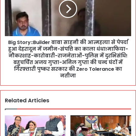
:
S
जि
t
म्मे
o
दा
r
री
y
से
:
का
Big Story::Builder बाबा साहनी की आत्महत्या से पेपर्दा
:
म
हुआ देहरादून में जमीन-संपत्ति का काला धंधा!माफिया-
B
क
u
नौकरशाह-कारोबारी-राजनेताओं-पुलिस में दुरभिसंधि!
रें
i
बहुचर्चित अजय गुप्ता-अनिल गुप्ता की चन्द घंटों में
या
l
गिरफ़्तारी पुष्कर सरकार की Zero Tolerance का
फि
d
नतीजा
र
e
झे
r
लें
बा
का
Related Articles
बा
र्र
सा
वा
ह
ई
नी
:
की
नि
आ