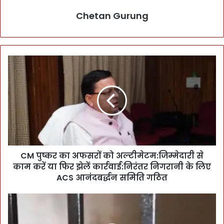
Chetan Gurung
C
M
पु
ष्क
र
का
अ
फ
स
CM पुष्कर का अफसरों को अल्टीमेटम:जिम्मेदारी से
रों
काम करें या फिर झेलें कार्रवाई:निरंतर निगरानी के लिए
को
अ
ACS आनंदबर्द्धन समिति गठित
ल्टी
मे
B
ट
i
म
g