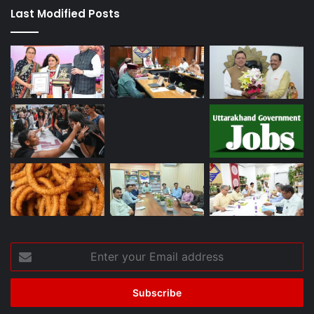
Last Modified Posts
Enter
your
Email
address