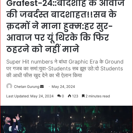
Grafest-24::बादशाह के आवाज
की जबर्दस्त बादशाहत!!सब के
क़दमों ने माना हुक्म:हर सुर-
आवाज पर यूं थिरके कि फिर
ठहरने को नहीं माने
Super Hit numbers ने बांधा Graphic Era के Ground
पर गजब का समां:युवा-Students सब झूम उठे:दो Students
की आधी फीस खुद देने का भी ऐलान किया
Chetan Gurung
S
May 24, 2024
e
Last Updated: May 24, 2024
0
123
2 minutes read
n
d
a
n
e