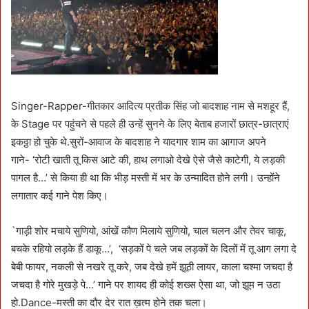
Singer-Rapper-गीतकार आदित्य प्रतीक सिंह जो बादशाह नाम से मशहूर हैं,
के Stage पर पहुंचने से पहले ही उन्हें सुनने के लिए बेताब हजारों छात्र-छात्राएं
इकठ्ठा हो चुके थे.सुरों-आवाज के बादशाह ने यादगार शाम का आगाज अपने
गाने- ‘रोटी खाती तू किस आटे की, हाथ लगाओ देखे ऐसे जैसे काटेगी, ये लड़की
पागल है…’ से किया ही था कि भीड़ मस्ती में भर के उन्मादित होने लगी। उन्होंने
लगातार कई गाने पेश किए।
`गाड़ी शोर मचाये सुणियो, आंखें कौण मिलाये सुणियो, चाल चलन और तेवर चाकू,
बचके रहियो लड़के हैं डाकू…’, ‘सड़कों पे चले जब लड़कों के दिलों में तू आग लगा दे
बेबी फायर, नकली से नखरे तू करे, जब देखे हमें झूठी लायर, काला चश्मा जचदा है
जचदा है गोरे मुखड़े पे…’ गाने पर शायद ही कोई शख्स ऐसा था, जो झूम न उठा
हो.Dance-मस्ती का दौर देर रात ख़त्म होने तक चला।