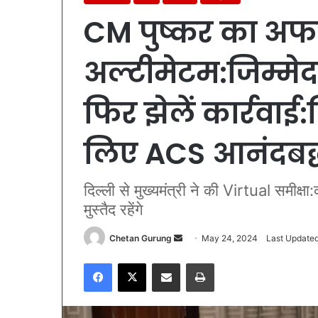
CM पुष्कर का अफ
अल्टीमेटम:जिम्मेदा
फिर झेलें कार्रवाई
लिए ACS आनंदबर्
दिल्ली से मुख्यमंत्री ने की Virtual समीक्
मुस्तैद रहेंगे
Chetan Gurung
S
May 24, 2024
Last Update
e
Facebook
X
Share via Email
Print
n
d
a