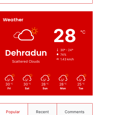
Weather
28
℃
Dehradun
30º - 24º
74%
1.43 km/h
Scattered Clouds
30
30
28
28
25
℃
℃
℃
℃
℃
Fri
Sat
Sun
Mon
Tue
Popular
Recent
Comments