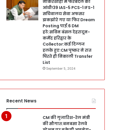
नौकरशाही में फेरबदल की
आंधी!39 IAS-5 PCS-1 IFS-1
सचिवालय सेवा अफसर
झकझोरे गए या फिर Dream
Posting पाई:6 DM
हटे:सविन बंसल देहरादून-
कर्मेंद्र हरिद्वार के
Collector:कई दिग्गज
हलके हुए:CM पुष्कर ने रात
घिरते ही निकाली Transfer
List
September 5, 2024
Recent News
CM की गुजारिश-रेल मंत्री
की सौगात:बनबसा रेलवे
स्टेशन पर रुकेगी अछनेरा-