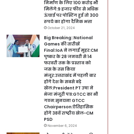
निर्माण के लिए 100 करोड़ भी
मिलेंगे:9 हजार फीट से अधिक
ऊंचाई पर पोस्टिंग हुई तो 300
रूपये का होगा दैनिक भत्ता
October 21, 2024
Big Breaking::National
Games की तारीखें
Final:IoA ने लगाईं मुहर:CM
पुष्कर के 28 जनवरी से 14
फरवरी तक के प्रस्ताव को
जस के तस किया
मंजूर:उत्तराखंड में पहली बार
होंगे देश के सबसे बड़े
खेल:President PT उषा ने
भेजा मंजूरी पत्र:GTCC का भी
गठन:सुनयना GTCC
Chairperson:ऐतिहासिक
होंगे 38वें राष्ट्रीय खेल-CM
PSD
November 6, 2024