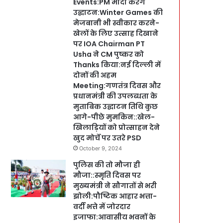
Events:PM मोदी करेंगे
उद्घाटन:Winter Games की
मेजबानी भी स्वीकार करने-
खेलों के लिए उत्साह दिखाने
पर IOA Chairman PT
Usha ने CM पुष्कर को
Thanks किया:नई दिल्ली में
दोनों की अहम
Meeting:गणतंत्र दिवस और
प्रधानमंत्री की उपलब्धता के
मुताबिक उद्घाटन तिथि कुछ
आगे-पीछे मुमकिन::खेल-
खिलाड़ियों को प्रोत्साहन देने
खुद मोर्चे पर उतरे PSD
October 9, 2024
पुलिस की तो मौजा ही
मौजा::स्मृति दिवस पर
मुख्यमंत्री ने सौगातों से भरी
झोली:पौष्टिक आहार भत्ता-
वर्दी भत्ते में जोरदार
इजाफा:आवासीय भवनों के