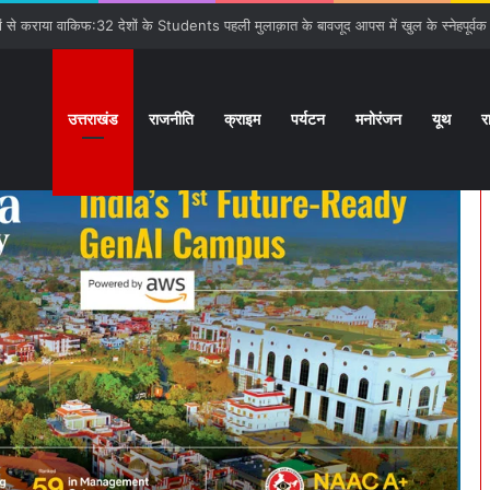
गात:बनबसा रेलवे स्टेशन पर रुकेगी अछनेरा-टनकपुर Express
उत्तराखंड
राजनीति
क्राइम
पर्यटन
मनोरंजन
यूथ
र