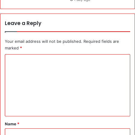
n
i
t
o
Leave a Reply
r
i
n
Your email address will not be published.
Required fields are
g
marked
*
:
उ
C
त्त
o
र
का
m
शी
m
C
e
a
m
n
p
t
क
रें
*
Name
*
गे
स