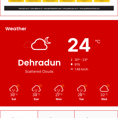
Weather
24
℃
Dehradun
30º - 23º
91%
1.66 km/h
Scattered Clouds
30
30
27
28
32
℃
℃
℃
℃
℃
Sat
Sun
Mon
Tue
Wed