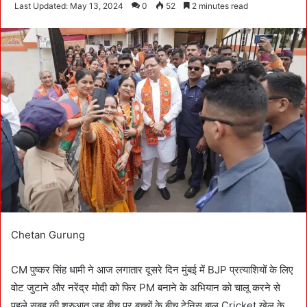
e
Last Updated: May 13, 2024
0
52
2 minutes read
n
d
a
n
e
m
a
i
l
Chetan Gurung
CM पुष्कर सिंह धामी ने आज लगातार दूसरे दिन मुंबई में BJP प्रत्याशियों के लिए
वोट जुटाने और नरेंद्र मोदी को फिर PM बनाने के अभियान को चालू करने से
पहले सुबह की शुरुआत जुहू बीच पर बच्चों के बीच टेनिस बाल Cricket खेल के