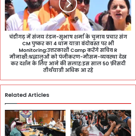
a
में
में
सं
W
ज
o
य
r
टं
k
चंडीगढ़ में संजय टंडन-सुभाष शर्मा के चुनाव प्रचार संग
ड
s
CM पुष्कर का 4 धाम यात्रा बंदोबस्त पर भी
न
h
-
Monitoring:उत्तरकाशी Camp करेंगे सचिव R
o
सु
मीनाक्षी:श्रद्धालुओं को पंजीकरण-मौसम-व्यवस्था देख
p
भा
कर दर्शन के लिए आने की सलाह:इस साल 50 फ़ीसदी
:
ष
तीर्थयात्री अधिक आ रहे
S
श
t
र्मा
u
के
d
Related Articles
चु
e
ना
n
व
t
प्र
s
चा
ने
र
सी
सं