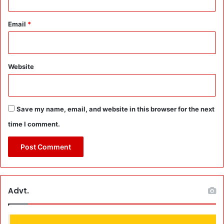
चि
व
Email
*
R
मी
ना
क्षी
Website
:
श्र
द्धा
लु
Save my name, email, and website in this browser for the next
ओं
को
time I comment.
पं
जी
क
र
ण
-
Advt.
मौ
स
म