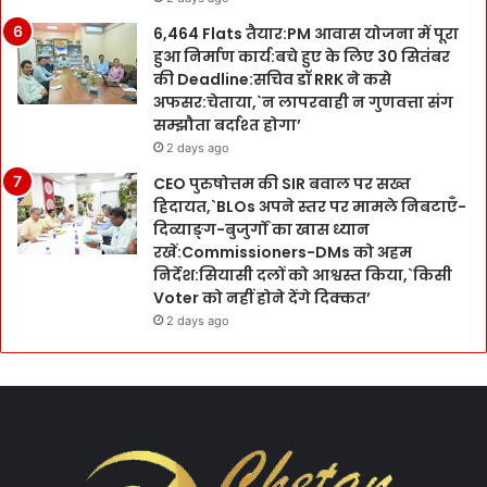
6,464 Flats तैयार:PM आवास योजना में पूरा
हुआ निर्माण कार्य:बचे हुए के लिए 30 सितंबर
की Deadline:सचिव डॉ RRK ने कसे
अफसर:चेताया,`न लापरवाही न गुणवत्ता संग
सम्झौता बर्दाश्त होगा’
2 days ago
CEO पुरुषोत्तम की SIR बवाल पर सख्त
हिदायत,`BLOs अपने स्तर पर मामले निबटाएँ-
दिव्याङ्ग-बुजुर्गों का खास ध्यान
रखें:Commissioners-DMs को अहम
निर्देश:सियासी दलों को आश्वस्त किया,`किसी
Voter को नहीं होने देंगे दिक्कत’
2 days ago