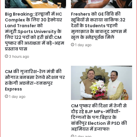
खे
ग
पा
C
Big Breaking::हल्द्वानी में HC
Freshers को GE विवि की
इ
M
Complex के लिए 30 हेक्टेयर
खूबियों से कराया वाकिफ:32
थ
पु
Land Transfer को
देशों के Students पहली
न
ष्क
मंजूरी:Sports University के
मुलाक़ात के बावजूद आपस में
प्रो
र
लिए 122 पदों को हरी झंडी:CM
खुल के स्नेहपूर्वक मिले
ग्रा
का
पुष्कर की अध्यक्षता में बड़े-अहम
1 day ago
मिं
4
प्रस्ताव पास
ग
धा
3 hours ago
लैं
म
ग्वे
या
CM की गुजारिश-रेल मंत्री की
ज
त्रा
सौगात:बनबसा रेलवे स्टेशन पर
के
बं
रुकेगी अछनेरा-टनकपुर
गु
दो
Express
र
ब
1 day ago
स्त
प
CM पुष्कर की दिशा में तेजी से
दौड़ रहे BJP MPs-मंत्रियों-
र
दिग्गजों के पग:बिहार के
भी
बांकीपुर Election से PSD की
M
अहमियत में इजाफा!
o
1 day ago