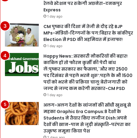
रेलवे स्टेशन पर रुकेगी अछनेरा-टनकपुर
Express
1 day ago
CM पुष्कर की दिशा में तेजी से दौड़ रहे BJP
MPs-मंत्रियों-दिग्गजों के पग:बिहार के बांकीपुर
Election से PSD की अहमियत में इजाफा!
1 day ago
Happy News::सरकारी नौकरियों की बहार!
काबिल हों तो फौरन कुर्सी की पेटी बांध
लें:पुष्कर सरकार का फैसला,`और नए 2500
पद दिसंबर से पहले भरने शुरू’:पहले के भी 1500
पदों को भरने की प्रक्रिया चालू:बेरोजगारी को
जल्द से जल्द कम करेगी सरकार-CM PSD
1 day ago
अलग-अलग देशों के व्यंजनों की सोंधी खुशबू से
महका Graphic Era Campus:8 देशों के
Students ने तैयार किए लजीज Dish:अपने
देशों की खान-पान से जुड़ी संस्कृति-परंपरा का
उत्कृष्ट नमूना किया पेश
2 days ago