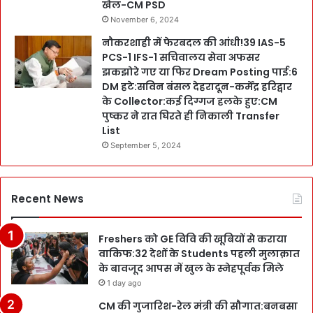
खेल-CM PSD
November 6, 2024
नौकरशाही में फेरबदल की आंधी!39 IAS-5
PCS-1 IFS-1 सचिवालय सेवा अफसर
झकझोरे गए या फिर Dream Posting पाई:6
DM हटे:सविन बंसल देहरादून-कर्मेंद्र हरिद्वार
के Collector:कई दिग्गज हलके हुए:CM
पुष्कर ने रात घिरते ही निकाली Transfer
List
September 5, 2024
Recent News
Freshers को GE विवि की खूबियों से कराया
वाकिफ:32 देशों के Students पहली मुलाक़ात
के बावजूद आपस में खुल के स्नेहपूर्वक मिले
1 day ago
CM की गुजारिश-रेल मंत्री की सौगात:बनबसा