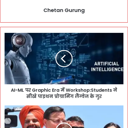
Chetan Gurung
A
I
-
M
L
प
र
G
r
AI-ML पर Graphic Era में Workshop:Students ने
a
सीखे पाइथन प्रोग्रामिंग लैंग्वेज के गुर
p
h
i
चं
c
डी
E
ग
r
ढ़