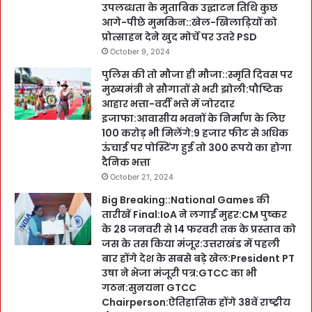
उपलब्धता के मुताबिक उद्घाटन तिथि कुछ
आगे-पीछे मुमकिन::खेल-खिलाड़ियों को
प्रोत्साहन देने खुद मोर्चे पर उतरे PSD
October 9, 2024
पुलिस की तो मौजा ही मौजा::स्मृति दिवस पर
मुख्यमंत्री ने सौगातों से भरी झोली:पौष्टिक
आहार भत्ता-वर्दी भत्ते में जोरदार
इजाफा:आवासीय भवनों के निर्माण के लिए
100 करोड़ भी मिलेंगे:9 हजार फीट से अधिक
ऊंचाई पर पोस्टिंग हुई तो 300 रूपये का होगा
दैनिक भत्ता
October 21, 2024
Big Breaking::National Games की
तारीखें Final:IoA ने लगाईं मुहर:CM पुष्कर
के 28 जनवरी से 14 फरवरी तक के प्रस्ताव को
जस के तस किया मंजूर:उत्तराखंड में पहली
बार होंगे देश के सबसे बड़े खेल:President PT
उषा ने भेजा मंजूरी पत्र:GTCC का भी
गठन:सुनयना GTCC
Chairperson:ऐतिहासिक होंगे 38वें राष्ट्रीय