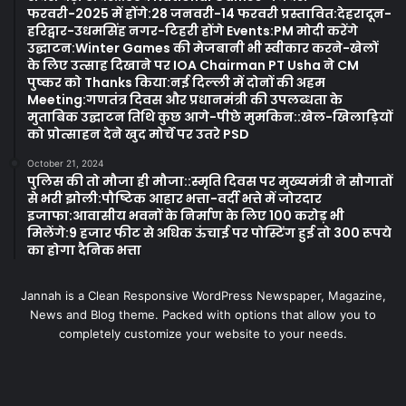
फरवरी-2025 में होंगे:28 जनवरी-14 फरवरी प्रस्तावित:देहरादून-
हरिद्वार-उधमसिंह नगर-टिहरी होंगे Events:PM मोदी करेंगे
उद्घाटन:Winter Games की मेजबानी भी स्वीकार करने-खेलों
के लिए उत्साह दिखाने पर IOA Chairman PT Usha ने CM
पुष्कर को Thanks किया:नई दिल्ली में दोनों की अहम
Meeting:गणतंत्र दिवस और प्रधानमंत्री की उपलब्धता के
मुताबिक उद्घाटन तिथि कुछ आगे-पीछे मुमकिन::खेल-खिलाड़ियों
को प्रोत्साहन देने खुद मोर्चे पर उतरे PSD
October 21, 2024
पुलिस की तो मौजा ही मौजा::स्मृति दिवस पर मुख्यमंत्री ने सौगातों
से भरी झोली:पौष्टिक आहार भत्ता-वर्दी भत्ते में जोरदार
इजाफा:आवासीय भवनों के निर्माण के लिए 100 करोड़ भी
मिलेंगे:9 हजार फीट से अधिक ऊंचाई पर पोस्टिंग हुई तो 300 रूपये
का होगा दैनिक भत्ता
Jannah is a Clean Responsive WordPress Newspaper, Magazine,
News and Blog theme. Packed with options that allow you to
completely customize your website to your needs.