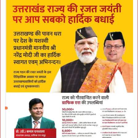
-
व्य
व
स्था
दे
ख
क
र
द
र्श
न
के
लि
ए
आ
ने
की
स
ला
ह
: