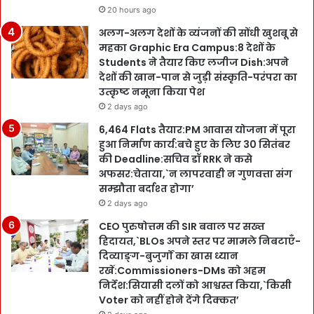
20 hours ago
अलग-अलग देशों के व्यंजनों की सोंधी खुशबू से
महका Graphic Era Campus:8 देशों के
Students ने तैयार किए लजीज Dish:अपने
देशों की खान-पान से जुड़ी संस्कृति-परंपरा का
उत्कृष्ट नमूना किया पेश
2 days ago
6,464 Flats तैयार:PM आवास योजना में पूरा
हुआ निर्माण कार्य:बचे हुए के लिए 30 सितंबर
की Deadline:सचिव डॉ RRK ने कसे
अफसर:चेताया,`न लापरवाही न गुणवत्ता संग
सम्झौता बर्दाश्त होगा’
2 days ago
CEO पुरुषोत्तम की SIR बवाल पर सख्त
हिदायत,`BLOs अपने स्तर पर मामले निबटाएँ-
दिव्याङ्ग-बुजुर्गों का खास ध्यान
रखें:Commissioners-DMs को अहम
निर्देश:सियासी दलों को आश्वस्त किया,`किसी
Voter को नहीं होने देंगे दिक्कत’