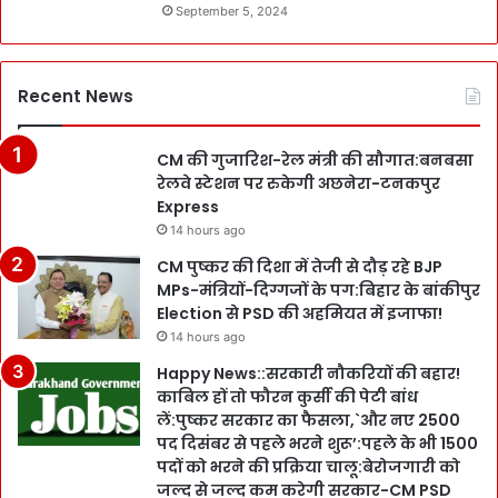
September 5, 2024
Recent News
CM की गुजारिश-रेल मंत्री की सौगात:बनबसा
रेलवे स्टेशन पर रुकेगी अछनेरा-टनकपुर
Express
14 hours ago
CM पुष्कर की दिशा में तेजी से दौड़ रहे BJP
MPs-मंत्रियों-दिग्गजों के पग:बिहार के बांकीपुर
Election से PSD की अहमियत में इजाफा!
14 hours ago
Happy News::सरकारी नौकरियों की बहार!
काबिल हों तो फौरन कुर्सी की पेटी बांध
लें:पुष्कर सरकार का फैसला,`और नए 2500
पद दिसंबर से पहले भरने शुरू’:पहले के भी 1500
पदों को भरने की प्रक्रिया चालू:बेरोजगारी को
जल्द से जल्द कम करेगी सरकार-CM PSD