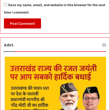
ए
Save my name, email, and website in this browser for the next
श
time I comment.
न
की
7
5
वीं
सा
ल
Advt.
गि
र
ह
में
उ
प
ल
ब्धि
अ
र्जि
त
क