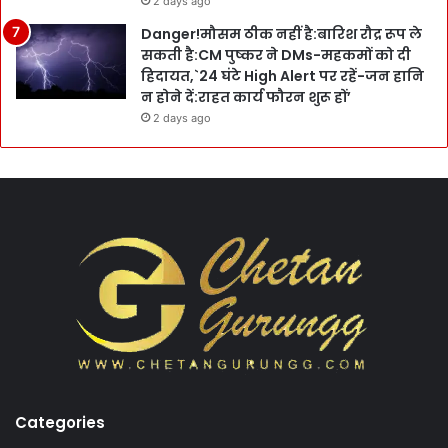
2 days ago
Danger!मौसम ठीक नहीं है:बारिश रौद्र रूप ले
सकती है:CM पुष्कर ने DMs-महकमों को दी
हिदायत,`24 घंटे High Alert पर रहें-जन हानि
न होने दें:राहत कार्य फौरन शुरू हों’
2 days ago
Categories