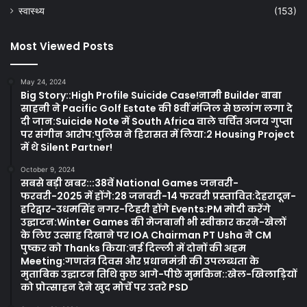
स्वास्थ्य
(153)
Most Viewed Posts
May 24, 2024
Big Story::High Profile Suicide Case!नामी Builder बाबा
साहनी ने Pacific Golf Estate की 8वीं मंजिल से छलांग लगा दे
दी जान:Suicide Note में South Africa वाले चर्चित अजय गुप्ता
पर संगीन आरोप:पुलिस ने हिरासत में लिया:2 Housing Project
में थे Silent Partner!
October 9, 2024
सबसे बड़ी खबर:::38वें National Games जनवरी-
फरवरी-2025 में होंगे:28 जनवरी-14 फरवरी प्रस्तावित:देहरादून-
हरिद्वार-उधमसिंह नगर-टिहरी होंगे Events:PM मोदी करेंगे
उद्घाटन:Winter Games की मेजबानी भी स्वीकार करने-खेलों
के लिए उत्साह दिखाने पर IOA Chairman PT Usha ने CM
पुष्कर को Thanks किया:नई दिल्ली में दोनों की अहम
Meeting:गणतंत्र दिवस और प्रधानमंत्री की उपलब्धता के
मुताबिक उद्घाटन तिथि कुछ आगे-पीछे मुमकिन::खेल-खिलाड़ियों
को प्रोत्साहन देने खुद मोर्चे पर उतरे PSD