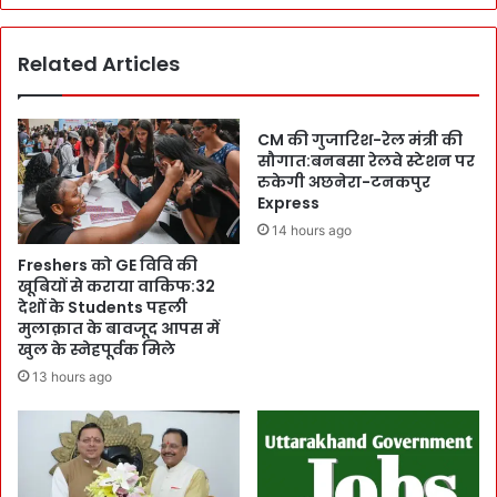
ले
दे
जो
श
र
आ
Related Articles
दा
भा
र
री
सौ
:
CM की गुजारिश-रेल मंत्री की
गा
जि
सौगात:बनबसा रेलवे स्टेशन पर
त
स
रुकेगी अछनेरा-टनकपुर
:
मै
Express
अ
दा
14 hours ago
ब
न
Freshers को GE विवि की
स
प
खूबियों से कराया वाकिफ:32
मा
र
देशों के Students पहली
न
उ
मुलाक़ात के बावजूद आपस में
का
न
खुल के स्नेहपूर्वक मिले
र्य
के
13 hours ago
प
क
र
द
स
म
मा
टि
न
क
वे