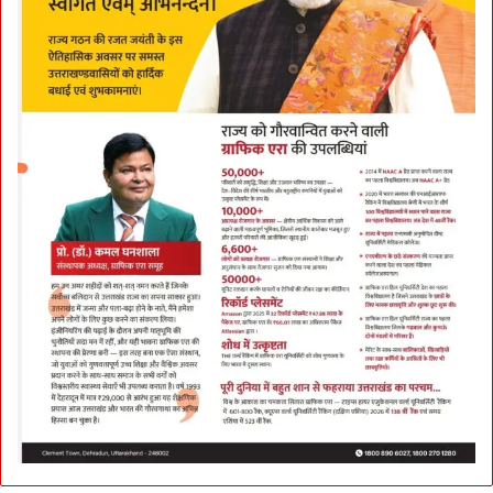
र
ने
वा
ले
गो
र
खा
ज
वा
नों
का
स
म्मा
न
:
बै
रि
स्ट
र
अ
रि
ब