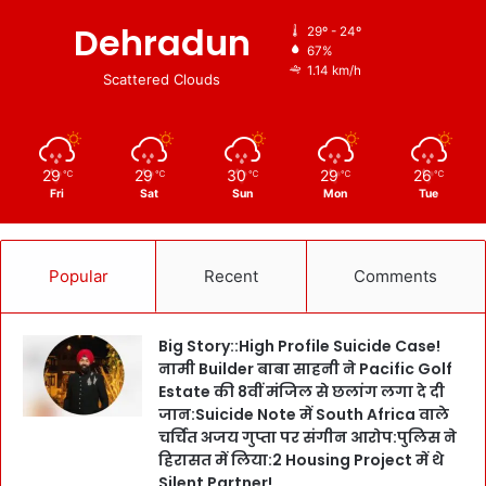
Dehradun
29º - 24º
67%
1.14 km/h
Scattered Clouds
29
29
30
29
26
℃
℃
℃
℃
℃
Fri
Sat
Sun
Mon
Tue
Popular
Recent
Comments
Big Story::High Profile Suicide Case!
नामी Builder बाबा साहनी ने Pacific Golf
Estate की 8वीं मंजिल से छलांग लगा दे दी
जान:Suicide Note में South Africa वाले
चर्चित अजय गुप्ता पर संगीन आरोप:पुलिस ने
हिरासत में लिया:2 Housing Project में थे
Silent Partner!