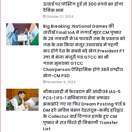
ऊंचाई पर पोस्टिंग हुई तो 300 रूपये का होगा
दैनिक भत्ता
October 21, 2024
Big Breaking::National Games की
तारीखें Final:IoA ने लगाईं मुहर:CM पुष्कर
के 28 जनवरी से 14 फरवरी तक के प्रस्ताव को
जस के तस किया मंजूर:उत्तराखंड में पहली
बार होंगे देश के सबसे बड़े खेल:President PT
उषा ने भेजा मंजूरी पत्र:GTCC का भी
गठन:सुनयना GTCC
Chairperson:ऐतिहासिक होंगे 38वें राष्ट्रीय
खेल-CM PSD
November 6, 2024
नौकरशाही में फेरबदल की आंधी!39 IAS-5
PCS-1 IFS-1 सचिवालय सेवा अफसर
झकझोरे गए या फिर Dream Posting पाई:6
DM हटे:सविन बंसल देहरादून-कर्मेंद्र हरिद्वार
के Collector:कई दिग्गज हलके हुए:CM
पुष्कर ने रात घिरते ही निकाली Transfer
List