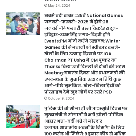
May 24, 2024
सबसे बड़ी खबर:::38वें National Games
जनवरी-फरवरी-2025 में होंगे:28
जनवरी-14 फरवरी प्रस्तावित:देहरादून-
हरिद्वार-उधमसिंह नगर-टिहरी होंगे
Events:PM मोदी करेंगे उद्घाटन:Winter
Games की मेजबानी भी स्वीकार करने-
खेलों के लिए उत्साह दिखाने पर IOA
Chairman PT Usha ने CM पुष्कर को
Thanks किया:नई दिल्ली में दोनों की अहम
Meeting:गणतंत्र दिवस और प्रधानमंत्री की
उपलब्धता के मुताबिक उद्घाटन तिथि कुछ
आगे-पीछे मुमकिन::खेल-खिलाड़ियों को
प्रोत्साहन देने खुद मोर्चे पर उतरे PSD
October 9, 2024
पुलिस की तो मौजा ही मौजा::स्मृति दिवस पर
मुख्यमंत्री ने सौगातों से भरी झोली:पौष्टिक
आहार भत्ता-वर्दी भत्ते में जोरदार
इजाफा:आवासीय भवनों के निर्माण के लिए
100 करोड़ भी मिलेंगे:9 हजार फीट से अधिक