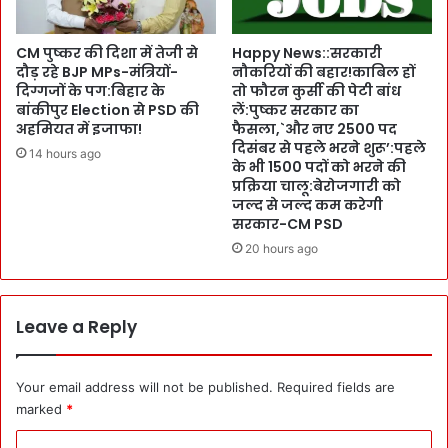
ग
त
ए
न
,
CM पुष्कर की दिशा में तेजी से
Happy News::सरकारी
:
दु
दौड़ रहे BJP MPs-मंत्रियों-
नौकरियों की बहार!काबिल हों
S
श्म
दिग्गजों के पग:बिहार के
तो फौरन कुर्सी की पेटी बांध
e
बांकीपुर Election से PSD की
लें:पुष्कर सरकार का
न
c
अहमियत में इजाफा!
फैसला,`और नए 2500 पद
के
दिसंबर से पहले भरने शुरू’:पहले
दी
उ
14 hours ago
के भी 1500 पदों को भरने की
पें
ख
प्रक्रिया चालू:बेरोजगारी को
द्र
ड़
जल्द से जल्द कम करेगी
चौ
ग
सरकार-CM PSD
ध
ए
20 hours ago
री
:
ने
C
M
M
D
पु
Leave a Reply
को
ष्क
दि
र
ए
:
Your email address will not be published.
Required fields are
आ
ऑ
marked
*
दे
ल
श
इं
C