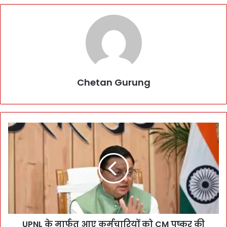
Chetan Gurung
U
P
N
L
के
मा
र्फ
त
आ
UPNL के मार्फत आए कर्मचारियों को CM पुष्कर की
ए