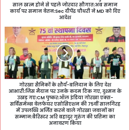
साल खत्म होने से पहले जोरदार सौगात:अब समान
क
र्म
कार्य पर समान वेतन:Sec दीपेंद्र चौधरी ने MD को दिए
चा
आदेश
रि
यों
गो
को
र
C
खा
M
सै
पु
नि
ष्क
कों
र
के
की
शौ
सा
र्य
ल
गोरखा सैनिकों के शौर्य-बलिदान के लिए देश
-
ख
आभारी:जिस मैदान पर उनके कदम टिक गए, दुश्मन के
ब
त्म
लि
उखड़ गए:CM पुष्कर:ऑल इंडिया गोरखा एक्स-
हो
दा
सर्विसमेन्स वेलफेयर एसोसिएशन की 75वीं सालगिरह
ने
न
में उपलब्धि अर्जित करने वाले गोरखा जवानों का
से
के
सम्मान:बैरिस्टर अरि बहादुर गुरुंग की प्रतिमा का
प
लि
अनावरण किया
ह
ए