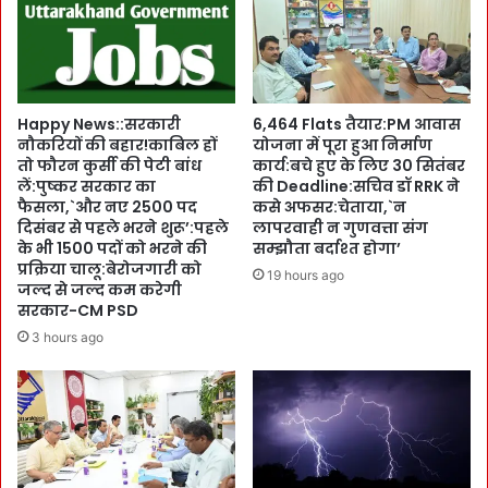
l
गे
i
न
c
हीं
i
:
e
के
Happy News::सरकारी
6,464 Flats तैयार:PM आवास
s
दा
नौकरियों की बहार!काबिल हों
योजना में पूरा हुआ निर्माण
से
र
तो फौरन कुर्सी की पेटी बांध
कार्य:बचे हुए के लिए 30 सितंबर
ना
ना
लें:पुष्कर सरकार का
की Deadline:सचिव डॉ RRK ने
ता
थ
फैसला,`और नए 2500 पद
कसे अफसर:चेताया,`न
जो
में
दिसंबर से पहले भरने शुरू’:पहले
लापरवाही न गुणवत्ता संग
ड़े
भ
के भी 1500 पदों को भरने की
सम्झौता बर्दाश्त होगा’
’
प्रक्रिया चालू:बेरोजगारी को
क्तों
19 hours ago
जल्द से जल्द कम करेगी
:
का
सरकार-CM PSD
G
सै
r
ला
3 hours ago
a
ब
p
:
h
कु
i
द
c
र
E
ती