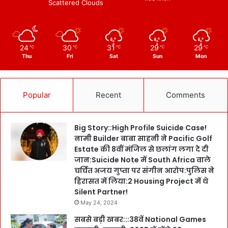
Scattered Clouds
24
30
31
29
29
℃
℃
℃
℃
℃
Thu
Fri
Sat
Sun
Mon
Popular
Recent
Comments
Big Story::High Profile Suicide Case!
नामी Builder बाबा साहनी ने Pacific Golf
Estate की 8वीं मंजिल से छलांग लगा दे दी
जान:Suicide Note में South Africa वाले
चर्चित अजय गुप्ता पर संगीन आरोप:पुलिस ने
हिरासत में लिया:2 Housing Project में थे
Silent Partner!
May 24, 2024
सबसे बड़ी खबर:::38वें National Games