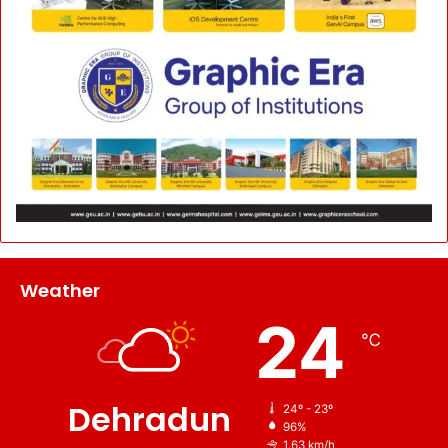
Weather
24
℃
Dehradun
24º - 23º
96%
1.63 km/h