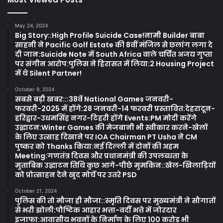
May 24, 2024
Big Story::High Profile Suicide Case!नामी Builder बाबा
साहनी ने Pacific Golf Estate की 8वीं मंजिल से छलांग लगा दे
दी जान:Suicide Note में South Africa वाले चर्चित अजय गुप्ता
पर संगीन आरोप:पुलिस ने हिरासत में लिया:2 Housing Project
में थे Silent Partner!
October 9, 2024
सबसे बड़ी खबर:::38वें National Games जनवरी-
फरवरी-2025 में होंगे:28 जनवरी-14 फरवरी प्रस्तावित:देहरादून-
हरिद्वार-उधमसिंह नगर-टिहरी होंगे Events:PM मोदी करेंगे
उद्घाटन:Winter Games की मेजबानी भी स्वीकार करने-खेलों
के लिए उत्साह दिखाने पर IOA Chairman PT Usha ने CM
पुष्कर को Thanks किया:नई दिल्ली में दोनों की अहम
Meeting:गणतंत्र दिवस और प्रधानमंत्री की उपलब्धता के
मुताबिक उद्घाटन तिथि कुछ आगे-पीछे मुमकिन::खेल-खिलाड़ियों
को प्रोत्साहन देने खुद मोर्चे पर उतरे PSD
October 21, 2024
पुलिस की तो मौजा ही मौजा::स्मृति दिवस पर मुख्यमंत्री ने सौगातों
से भरी झोली:पौष्टिक आहार भत्ता-वर्दी भत्ते में जोरदार
इजाफा:आवासीय भवनों के निर्माण के लिए 100 करोड़ भी