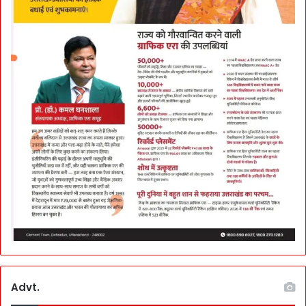
ख्ता
Advt.