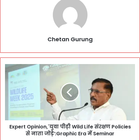
Chetan Gurung
E
x
p
e
r
t
O
p
i
Expert Opinion,`युवा पीढ़ी Wild Life संरक्षण Policies
n
से नाता जोड़े’:Graphic Era में Seminar
i
o