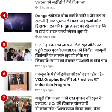
Voter को नहीं होने देंगे दिक्कत’
19 hours ago
Danger!मौसम ठीक नहीं है:बारिश रौद्र रूप ले
सकती है:CM पुष्कर ने DMs-महकमों को दी
हिदायत,`24 घंटे High Alert पर रहें-जन हानि
न होने दें:राहत कार्य फौरन शुरू हों’
20 hours ago
SIR में हालात का जायजा लेने खुद मौके पर
पहुंचे CEO पुरुषोत्तम:BLOs को निर्देश,`मामूली
विसंगति के मामले खुद ही मौके पर
निबटाएँ’:लोगों को बेवजह परेशानी न होने पाए
2 days ago
कानून के पेशे में हमेशा सीखते रहना होता है-
VKM:Graphic Era में SoL Freshers का
Induction Program
2 days ago
मसूरी विधानसभा को CM पुष्कर की खुल के
इमदाद:18 Cr की विकास योजनाएँ
दीं:लोकार्पण-शिलान्यास किया:कहा,`ऐसा