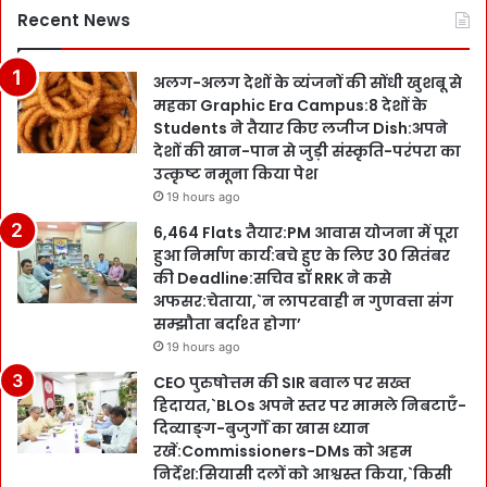
Recent News
अलग-अलग देशों के व्यंजनों की सोंधी खुशबू से
महका Graphic Era Campus:8 देशों के
Students ने तैयार किए लजीज Dish:अपने
देशों की खान-पान से जुड़ी संस्कृति-परंपरा का
उत्कृष्ट नमूना किया पेश
19 hours ago
6,464 Flats तैयार:PM आवास योजना में पूरा
हुआ निर्माण कार्य:बचे हुए के लिए 30 सितंबर
की Deadline:सचिव डॉ RRK ने कसे
अफसर:चेताया,`न लापरवाही न गुणवत्ता संग
सम्झौता बर्दाश्त होगा’
19 hours ago
CEO पुरुषोत्तम की SIR बवाल पर सख्त
हिदायत,`BLOs अपने स्तर पर मामले निबटाएँ-
दिव्याङ्ग-बुजुर्गों का खास ध्यान
रखें:Commissioners-DMs को अहम
निर्देश:सियासी दलों को आश्वस्त किया,`किसी