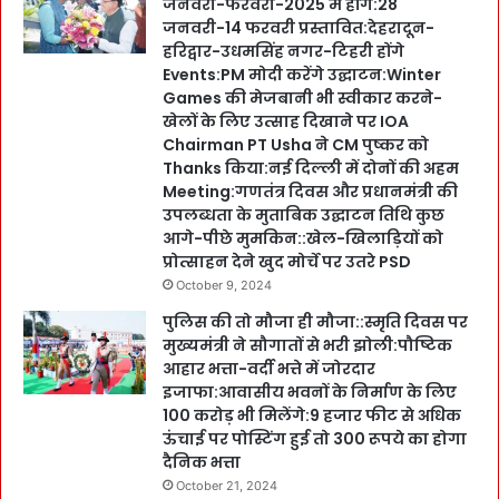
जनवरी-फरवरी-2025 में होंगे:28
जनवरी-14 फरवरी प्रस्तावित:देहरादून-
हरिद्वार-उधमसिंह नगर-टिहरी होंगे
Events:PM मोदी करेंगे उद्घाटन:Winter
Games की मेजबानी भी स्वीकार करने-
खेलों के लिए उत्साह दिखाने पर IOA
Chairman PT Usha ने CM पुष्कर को
Thanks किया:नई दिल्ली में दोनों की अहम
Meeting:गणतंत्र दिवस और प्रधानमंत्री की
उपलब्धता के मुताबिक उद्घाटन तिथि कुछ
आगे-पीछे मुमकिन::खेल-खिलाड़ियों को
प्रोत्साहन देने खुद मोर्चे पर उतरे PSD
October 9, 2024
पुलिस की तो मौजा ही मौजा::स्मृति दिवस पर
मुख्यमंत्री ने सौगातों से भरी झोली:पौष्टिक
आहार भत्ता-वर्दी भत्ते में जोरदार
इजाफा:आवासीय भवनों के निर्माण के लिए
100 करोड़ भी मिलेंगे:9 हजार फीट से अधिक
ऊंचाई पर पोस्टिंग हुई तो 300 रूपये का होगा
दैनिक भत्ता
October 21, 2024