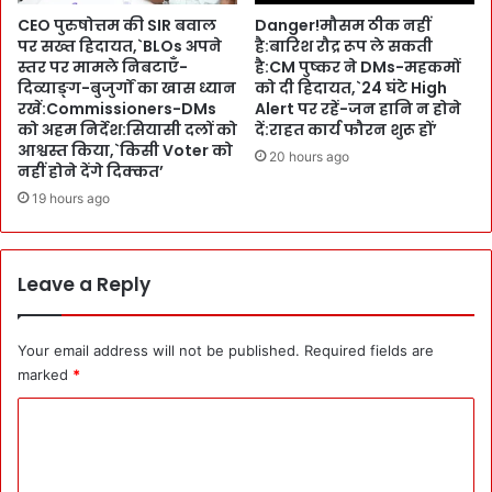
r
क
CEO पुरुषोत्तम की SIR बवाल
Danger!मौसम ठीक नहीं
a
ह
पर सख्त हिदायत,`BLOs अपने
है:बारिश रौद्र रूप ले सकती
में
र
स्तर पर मामले निबटाएँ-
है:CM पुष्कर ने DMs-महकमों
S
के
दिव्याङ्ग-बुजुर्गों का खास ध्यान
को दी हिदायत,`24 घंटे High
e
बा
रखें:Commissioners-DMs
Alert पर रहें-जन हानि न होने
m
व
को अहम निर्देश:सियासी दलों को
दें:राहत कार्य फौरन शुरू हों’
i
जू
आश्वस्त किया,`किसी Voter को
20 hours ago
n
द
नहीं होने देंगे दिक्कत’
a
टू
19 hours ago
r
ट
ग
या
Leave a Reply
सा
ल
-
Your email address will not be published.
Required fields are
2
marked
*
0
2
C
4
का
o
रि
m
कॉ