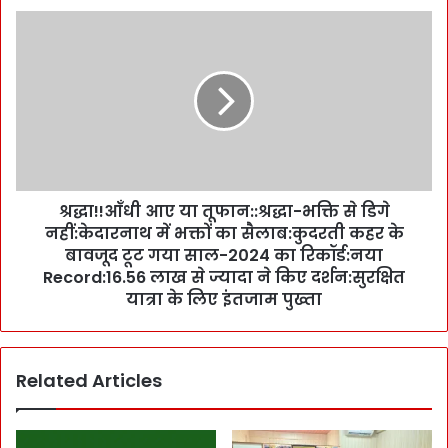
n
श्र
,
द्धा
`
!
यु
!
वा
आँ
पी
धी
ढ़ी
आ
W
ए
i
या
l
श्रद्धा!!आँधी आए या तूफान::श्रद्धा-भक्ति से डिगे
तू
d
नहीं:केदारनाथ में भक्तों का सैलाब:कुदरती कहर के
फा
L
न
बावजूद टूट गया साल-2024 का रिकॉर्ड:नया
i
:
Record:16.56 लाख से ज्यादा ने किए दर्शन:सुरक्षित
f
:
यात्रा के लिए इंतजाम पुख्ता
e
श्र
सं
द्धा
र
-
क्ष
Related Articles
भ
ण
क्ति
P
से
o
डि