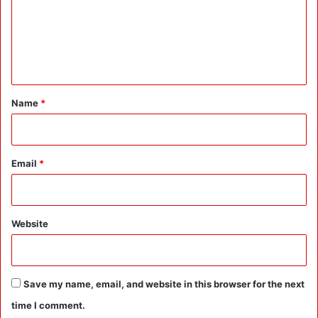
m
र्ड
:
e
न
n
या
R
t
e
*
Name
*
c
o
r
d
Email
*
:
1
6
.
5
Website
6
ला
ख
से
Save my name, email, and website in this browser for the next
ज्या
time I comment.
दा