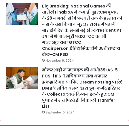
Big Breaking::National Games की
तारीखें Final:IoA ने लगाईं मुहर:CM पुष्कर
के 28 जनवरी से 14 फरवरी तक के प्रस्ताव को
जस के तस किया मंजूर:उत्तराखंड में पहली
बार होंगे देश के सबसे बड़े खेल:President PT
उषा ने भेजा मंजूरी पत्र:GTCC का भी
गठन:सुनयना GTCC
Chairperson:ऐतिहासिक होंगे 38वें राष्ट्रीय
खेल-CM PSD
November 6, 2024
नौकरशाही में फेरबदल की आंधी!39 IAS-5
PCS-1 IFS-1 सचिवालय सेवा अफसर
झकझोरे गए या फिर Dream Posting पाई:6
DM हटे:सविन बंसल देहरादून-कर्मेंद्र हरिद्वार
के Collector:कई दिग्गज हलके हुए:CM
पुष्कर ने रात घिरते ही निकाली Transfer
List
September 5, 2024