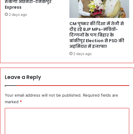
रुकेगी अछनेरा-टनकपुर
के
f
Express
झू
e
2 days ago
मे
s
-
CM पुष्कर की दिशा में तेजी से
t
थि
दौड़ रहे BJP MPs-मंत्रियों-
-
दिग्गजों के पग:बिहार के
र
2
बांकीपुर Election से PSD की
के
5
अहमियत में इजाफा!
यु
की
वा
2 days ago
आ
:
खि
दे
री
श
शा
Leave a Reply
-
म
दु
में
नि
भ
Your email address will not be published.
Required fields are
या
र
marked
*
के
पू
छा
र
C
त्र
म
o
-
स्ती
छा
-
m