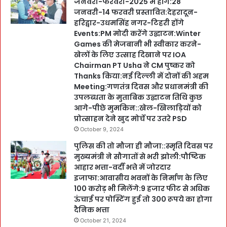
जनवरी-फरवरी-2025 में होंगे:28
जनवरी-14 फरवरी प्रस्तावित:देहरादून-
हरिद्वार-उधमसिंह नगर-टिहरी होंगे
Events:PM मोदी करेंगे उद्घाटन:Winter
Games की मेजबानी भी स्वीकार करने-
खेलों के लिए उत्साह दिखाने पर IOA
Chairman PT Usha ने CM पुष्कर को
Thanks किया:नई दिल्ली में दोनों की अहम
Meeting:गणतंत्र दिवस और प्रधानमंत्री की
उपलब्धता के मुताबिक उद्घाटन तिथि कुछ
आगे-पीछे मुमकिन::खेल-खिलाड़ियों को
प्रोत्साहन देने खुद मोर्चे पर उतरे PSD
October 9, 2024
पुलिस की तो मौजा ही मौजा::स्मृति दिवस पर
मुख्यमंत्री ने सौगातों से भरी झोली:पौष्टिक
आहार भत्ता-वर्दी भत्ते में जोरदार
इजाफा:आवासीय भवनों के निर्माण के लिए
100 करोड़ भी मिलेंगे:9 हजार फीट से अधिक
ऊंचाई पर पोस्टिंग हुई तो 300 रूपये का होगा
दैनिक भत्ता
October 21, 2024