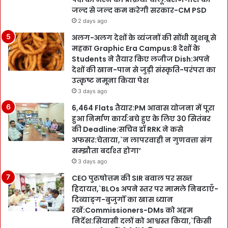
जल्द से जल्द कम करेगी सरकार-CM PSD
2 days ago
अलग-अलग देशों के व्यंजनों की सोंधी खुशबू से
महका Graphic Era Campus:8 देशों के
Students ने तैयार किए लजीज Dish:अपने
देशों की खान-पान से जुड़ी संस्कृति-परंपरा का
उत्कृष्ट नमूना किया पेश
3 days ago
6,464 Flats तैयार:PM आवास योजना में पूरा
हुआ निर्माण कार्य:बचे हुए के लिए 30 सितंबर
की Deadline:सचिव डॉ RRK ने कसे
अफसर:चेताया,`न लापरवाही न गुणवत्ता संग
सम्झौता बर्दाश्त होगा’
3 days ago
CEO पुरुषोत्तम की SIR बवाल पर सख्त
हिदायत,`BLOs अपने स्तर पर मामले निबटाएँ-
दिव्याङ्ग-बुजुर्गों का खास ध्यान
रखें:Commissioners-DMs को अहम
निर्देश:सियासी दलों को आश्वस्त किया,`किसी