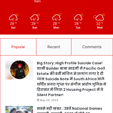
Rain
29
29
28
28
32
℃
℃
℃
℃
℃
Sat
Sun
Mon
Tue
Wed
Popular
Recent
Comments
Big Story::High Profile Suicide Case!
नामी Builder बाबा साहनी ने Pacific Golf
Estate की 8वीं मंजिल से छलांग लगा दे दी
जान:Suicide Note में South Africa वाले
चर्चित अजय गुप्ता पर संगीन आरोप:पुलिस ने
हिरासत में लिया:2 Housing Project में थे
Silent Partner!
May 24, 2024
सबसे बड़ी खबर:::38वें National Games