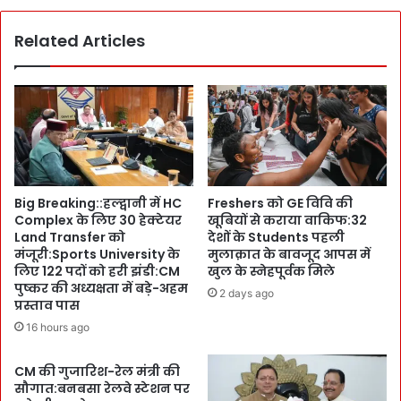
e
सं
r
गी
Related Articles
h
त
i
के
t
हु
गा
न
नों
र
के
का
न
ति
शे
लि
में
Big Breaking::हल्द्वानी में HC
Freshers को GE विवि की
स्म
झू
Complex के लिए 30 हेक्टेयर
खूबियों से कराया वाकिफ:32
:
मे
Land Transfer को
देशों के Students पहली
या
ह
मंजूरी:Sports University के
मुलाक़ात के बावजूद आपस में
द
र
लिए 122 पदों को हरी झंडी:CM
खुल के स्नेहपूर्वक मिले
गा
क
पुष्कर की अध्यक्षता में बड़े-अहम
2 days ago
र
द
प्रस्ताव पास
शा
म
16 hours ago
म
:
में
G
CM की गुजारिश-रेल मंत्री की
ज
r
सौगात:बनबसा रेलवे स्टेशन पर
म
a