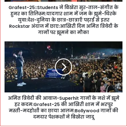
2
Grafest-25::Students ने बिखेरा सुर-ताल-संगीत के
5
हुनर का तिलिस्म:यादगार शाम में जम के झूमे-थिरके
:
:
युवा:देश-दुनिया के छात्र-छात्राएँ पढ़ाई से इतर
S
Rockstar अंदाज में छाए:आखिरी दिन अमित त्रिवेदी के
t
गानों पर झूमने का मौका
u
d
अ
e
मि
n
त
t
त्रि
s
वे
ने
दी
बि
की
खे
आ
रा
वा
सु
अमित त्रिवेदी की आवाज-Superhit गानों के नशे में झूमे
ज
र
हर कदम:Grafest-25 की आखिरी शाम में भरपूर
-
-
S
मस्ती-मदहोशी का छाया आलम:Bollywood गानों की
ता
u
दमदार पेशकशों ने बिखेरा जादू
ल
p
-