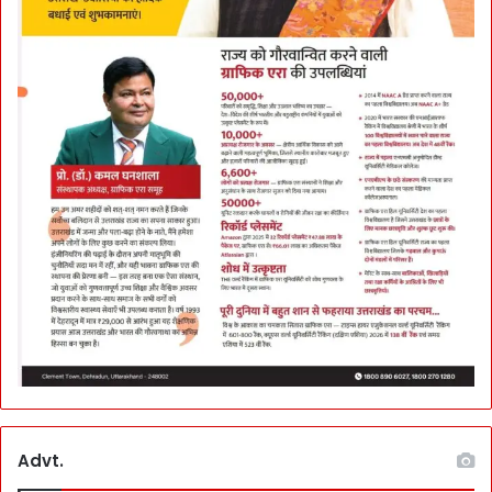
का
मौ
का
Advt.