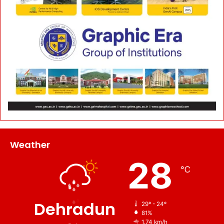
Weather
28
℃
Dehradun
29º - 24º
81%
1.74 km/h