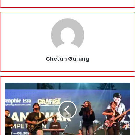
Chetan Gurung
G
r
a
f
e
s
t
-