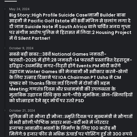
May 24, 2024
Big Story::High Profile Suicide Case!नामी Builder बाबा
साहनी ने Pacific Golf Estate की 8वीं मंजिल से छलांग लगा दे
दी जान:Suicide Note में South Africa वाले चर्चित अजय गुप्ता
पर संगीन आरोप:पुलिस ने हिरासत में लिया:2 Housing Project
में थे Silent Partner!
October 9, 2024
सबसे बड़ी खबर:::38वें National Games जनवरी-
फरवरी-2025 में होंगे:28 जनवरी-14 फरवरी प्रस्तावित:देहरादून-
हरिद्वार-उधमसिंह नगर-टिहरी होंगे Events:PM मोदी करेंगे
उद्घाटन:Winter Games की मेजबानी भी स्वीकार करने-खेलों
के लिए उत्साह दिखाने पर IOA Chairman PT Usha ने CM
पुष्कर को Thanks किया:नई दिल्ली में दोनों की अहम
Meeting:गणतंत्र दिवस और प्रधानमंत्री की उपलब्धता के
मुताबिक उद्घाटन तिथि कुछ आगे-पीछे मुमकिन::खेल-खिलाड़ियों
को प्रोत्साहन देने खुद मोर्चे पर उतरे PSD
October 21, 2024
पुलिस की तो मौजा ही मौजा::स्मृति दिवस पर मुख्यमंत्री ने सौगातों
से भरी झोली:पौष्टिक आहार भत्ता-वर्दी भत्ते में जोरदार
इजाफा:आवासीय भवनों के निर्माण के लिए 100 करोड़ भी
मिलेंगे:9 हजार फीट से अधिक ऊंचाई पर पोस्टिंग हुई तो 300 रूपये