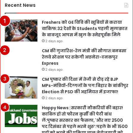
Recent News
Freshers को GE विवि की खूबियों से कराया
वाकिफ:32 देशों के Students पहली मुलाक़ात
के बावजूद आपस में खुल के स्नेहपूर्वक मिले
2 days ago
CM की गुजारिश-रेल मंत्री की सौगात:बनबसा
रेलवे स्टेशन पर रुकेगी अछनेरा-टनकपुर
Express
2 days ago
CM पुष्कर की दिशा में तेजी से दौड़ रहे BJP
MPs-मंत्रियों-दिग्गजों के पग:बिहार के बांकीपुर
Election से PSD की अहमियत में इजाफा!
2 days ago
Happy News::सरकारी नौकरियों की बहार!
काबिल हों तो फौरन कुर्सी की पेटी बांध
लें:पुष्कर सरकार का फैसला,`और नए 2500
पद दिसंबर से पहले भरने शुरू’:पहले के भी 1500
पदों को भरने की प्रक्रिया चालू:बेरोजगारी को