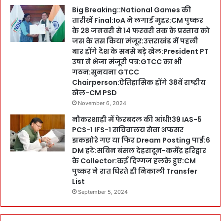
Big Breaking::National Games की
तारीखें Final:IoA ने लगाईं मुहर:CM पुष्कर
के 28 जनवरी से 14 फरवरी तक के प्रस्ताव को
जस के तस किया मंजूर:उत्तराखंड में पहली
बार होंगे देश के सबसे बड़े खेल:President PT
उषा ने भेजा मंजूरी पत्र:GTCC का भी
गठन:सुनयना GTCC
Chairperson:ऐतिहासिक होंगे 38वें राष्ट्रीय
खेल-CM PSD
November 6, 2024
नौकरशाही में फेरबदल की आंधी!39 IAS-5
PCS-1 IFS-1 सचिवालय सेवा अफसर
झकझोरे गए या फिर Dream Posting पाई:6
DM हटे:सविन बंसल देहरादून-कर्मेंद्र हरिद्वार
के Collector:कई दिग्गज हलके हुए:CM
पुष्कर ने रात घिरते ही निकाली Transfer
List
September 5, 2024