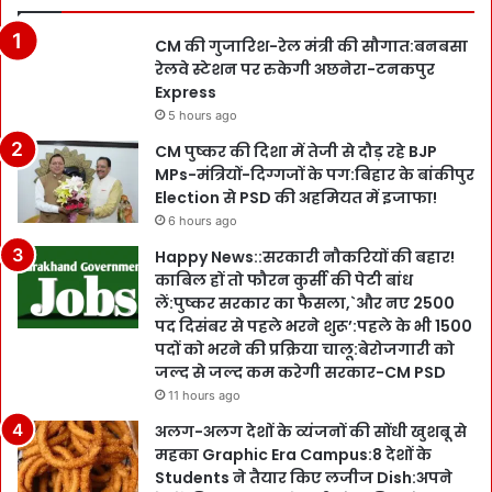
CM की गुजारिश-रेल मंत्री की सौगात:बनबसा
रेलवे स्टेशन पर रुकेगी अछनेरा-टनकपुर
Express
5 hours ago
CM पुष्कर की दिशा में तेजी से दौड़ रहे BJP
MPs-मंत्रियों-दिग्गजों के पग:बिहार के बांकीपुर
Election से PSD की अहमियत में इजाफा!
6 hours ago
Happy News::सरकारी नौकरियों की बहार!
काबिल हों तो फौरन कुर्सी की पेटी बांध
लें:पुष्कर सरकार का फैसला,`और नए 2500
पद दिसंबर से पहले भरने शुरू’:पहले के भी 1500
पदों को भरने की प्रक्रिया चालू:बेरोजगारी को
जल्द से जल्द कम करेगी सरकार-CM PSD
11 hours ago
अलग-अलग देशों के व्यंजनों की सोंधी खुशबू से
महका Graphic Era Campus:8 देशों के
Students ने तैयार किए लजीज Dish:अपने