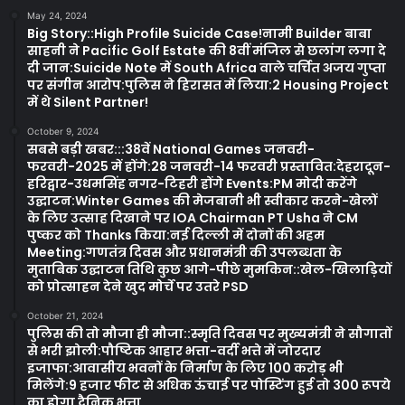
May 24, 2024
Big Story::High Profile Suicide Case!नामी Builder बाबा
साहनी ने Pacific Golf Estate की 8वीं मंजिल से छलांग लगा दे
दी जान:Suicide Note में South Africa वाले चर्चित अजय गुप्ता
पर संगीन आरोप:पुलिस ने हिरासत में लिया:2 Housing Project
में थे Silent Partner!
October 9, 2024
सबसे बड़ी खबर:::38वें National Games जनवरी-
फरवरी-2025 में होंगे:28 जनवरी-14 फरवरी प्रस्तावित:देहरादून-
हरिद्वार-उधमसिंह नगर-टिहरी होंगे Events:PM मोदी करेंगे
उद्घाटन:Winter Games की मेजबानी भी स्वीकार करने-खेलों
के लिए उत्साह दिखाने पर IOA Chairman PT Usha ने CM
पुष्कर को Thanks किया:नई दिल्ली में दोनों की अहम
Meeting:गणतंत्र दिवस और प्रधानमंत्री की उपलब्धता के
मुताबिक उद्घाटन तिथि कुछ आगे-पीछे मुमकिन::खेल-खिलाड़ियों
को प्रोत्साहन देने खुद मोर्चे पर उतरे PSD
October 21, 2024
पुलिस की तो मौजा ही मौजा::स्मृति दिवस पर मुख्यमंत्री ने सौगातों
से भरी झोली:पौष्टिक आहार भत्ता-वर्दी भत्ते में जोरदार
इजाफा:आवासीय भवनों के निर्माण के लिए 100 करोड़ भी
मिलेंगे:9 हजार फीट से अधिक ऊंचाई पर पोस्टिंग हुई तो 300 रूपये
का होगा दैनिक भत्ता