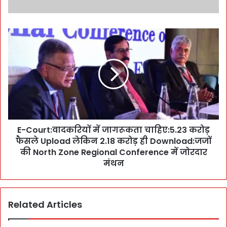
E
-
C
o
u
r
t
:
वा
E-Court:वादकरियों में जागरूकता चाहिए:5.23 करोड़
द
फैसले Upload लेकिन 2.18 करोड़ ही Download:जजों
क
रि
की North Zone Regional Conference में जोरदार
यों
मंथन
में
जा
ग
Related Articles
रू
क
ता