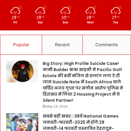
29
29
30
29
27
℃
℃
℃
℃
℃
Fri
Sat
Sun
Mon
Tue
Popular
Recent
Comments
Big Story::High Profile Suicide Case!
नामी Builder बाबा साहनी ने Pacific Golf
Estate की 8वीं मंजिल से छलांग लगा दे दी
जान:Suicide Note में South Africa वाले
चर्चित अजय गुप्ता पर संगीन आरोप:पुलिस ने
हिरासत में लिया:2 Housing Project में थे
Silent Partner!
May 24, 2024
सबसे बड़ी खबर:::38वें National Games
जनवरी-फरवरी-2025 में होंगे:28
जनवरी-14 फरवरी प्रस्तावित:देहरादून-