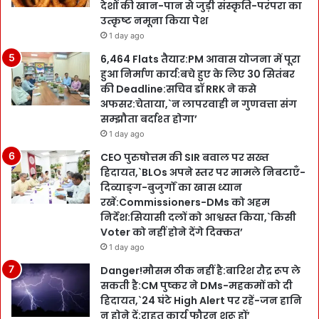
देशों की खान-पान से जुड़ी संस्कृति-परंपरा का
उत्कृष्ट नमूना किया पेश
1 day ago
6,464 Flats तैयार:PM आवास योजना में पूरा
हुआ निर्माण कार्य:बचे हुए के लिए 30 सितंबर
की Deadline:सचिव डॉ RRK ने कसे
अफसर:चेताया,`न लापरवाही न गुणवत्ता संग
सम्झौता बर्दाश्त होगा’
1 day ago
CEO पुरुषोत्तम की SIR बवाल पर सख्त
हिदायत,`BLOs अपने स्तर पर मामले निबटाएँ-
दिव्याङ्ग-बुजुर्गों का खास ध्यान
रखें:Commissioners-DMs को अहम
निर्देश:सियासी दलों को आश्वस्त किया,`किसी
Voter को नहीं होने देंगे दिक्कत’
1 day ago
Danger!मौसम ठीक नहीं है:बारिश रौद्र रूप ले
सकती है:CM पुष्कर ने DMs-महकमों को दी
हिदायत,`24 घंटे High Alert पर रहें-जन हानि
न होने दें:राहत कार्य फौरन शुरू हों’