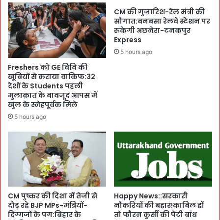
चा
CM की गुजारिश-रेल मंत्री की
हि
सौगात:बनबसा रेलवे स्टेशन पर
ए
रुकेगी अछनेरा-टनकपुर
Express
:
5
5 hours ago
.
Freshers को GE विवि की
2
खूबियों से कराया वाकिफ:32
3
देशों के Students पहली
क
मुलाक़ात के बावजूद आपस में
रो
खुल के स्नेहपूर्वक मिले
ड़
5 hours ago
फै
स
ले
U
p
l
o
a
CM पुष्कर की दिशा में तेजी से
Happy News::सरकारी
d
दौड़ रहे BJP MPs-मंत्रियों-
नौकरियों की बहार!काबिल हों
दिग्गजों के पग:बिहार के
तो फौरन कुर्सी की पेटी बांध
ले