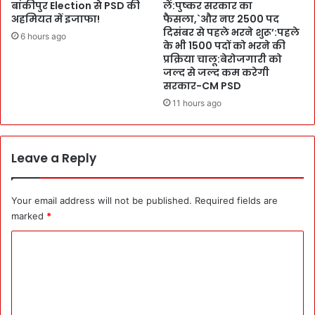
बांकीपुर Election से PSD की
लें:पुष्कर सरकार का
कि
अहमियत में इजाफा!
फैसला,`और नए 2500 पद
न
दिसंबर से पहले भरने शुरू’:पहले
2
6 hours ago
के भी 1500 पदों को भरने की
.
प्रक्रिया चालू:बेरोजगारी को
1
जल्द से जल्द कम करेगी
8
सरकार-CM PSD
क
11 hours ago
रो
ड़
ही
D
Leave a Reply
o
w
n
Your email address will not be published.
Required fields are
l
marked
*
o
C
a
d
o
:
m
ज
जों
m