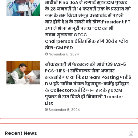
तारीखें Final:IoA ने लगाईं मुहर:CM पुष्कर
के 28 जनवरी से 14 फरवरी तक के प्रस्ताव को
जस के तस किया मंजूर:उत्तराखंड में पहली
बार होंगे देश के सबसे बड़े खेल:President PT
उषा ने भेजा मंजूरी पत्र:GTCC का भी
गठन:सुनयना GTCC
Chairperson:ऐतिहासिक होंगे 38वें राष्ट्रीय
खेल-CM PSD
November 6, 2024
नौकरशाही में फेरबदल की आंधी!39 IAS-5
PCS-1 IFS-1 सचिवालय सेवा अफसर
झकझोरे गए या फिर Dream Posting पाई:6
DM हटे:सविन बंसल देहरादून-कर्मेंद्र हरिद्वार
के Collector:कई दिग्गज हलके हुए:CM
पुष्कर ने रात घिरते ही निकाली Transfer
List
September 5, 2024
Recent News