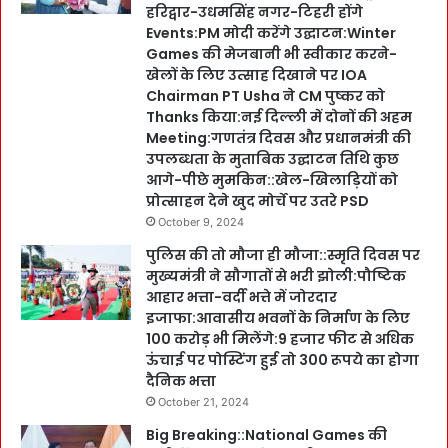
हरिद्वार-उधमसिंह नगर-टिहरी होंगे
Events:PM मोदी करेंगे उद्घाटन:Winter
Games की मेजबानी भी स्वीकार करने-
खेलों के लिए उत्साह दिखाने पर IOA
Chairman PT Usha ने CM पुष्कर को
Thanks किया:नई दिल्ली में दोनों की अहम
Meeting:गणतंत्र दिवस और प्रधानमंत्री की
उपलब्धता के मुताबिक उद्घाटन तिथि कुछ
आगे-पीछे मुमकिन::खेल-खिलाड़ियों को
प्रोत्साहन देने खुद मोर्चे पर उतरे PSD
October 9, 2024
पुलिस की तो मौजा ही मौजा::स्मृति दिवस पर
मुख्यमंत्री ने सौगातों से भरी झोली:पौष्टिक
आहार भत्ता-वर्दी भत्ते में जोरदार
इजाफा:आवासीय भवनों के निर्माण के लिए
100 करोड़ भी मिलेंगे:9 हजार फीट से अधिक
ऊंचाई पर पोस्टिंग हुई तो 300 रूपये का होगा
दैनिक भत्ता
October 21, 2024
Big Breaking::National Games की