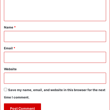
की
e
N
o
n
r
t
t
*
h
Name
*
Z
o
n
e
Email
*
R
e
g
i
Website
o
n
a
l
Save my name, email, and website in this browser for the next
C
time I comment.
o
n
f