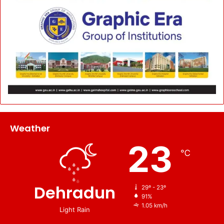
Weather
23
℃
Dehradun
29º - 23º
91%
1.05 km/h
Light Rain