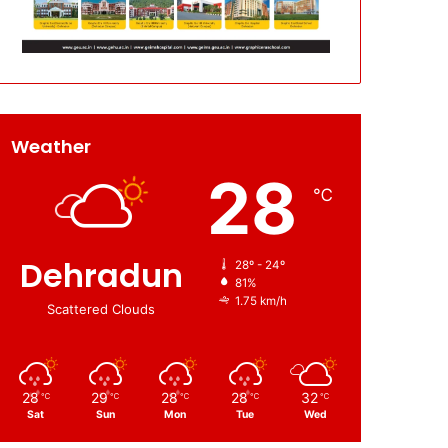
Weather
28
℃
Dehradun
28º - 24º
81%
1.75 km/h
Scattered Clouds
28
29
28
28
32
℃
℃
℃
℃
℃
Sat
Sun
Mon
Tue
Wed