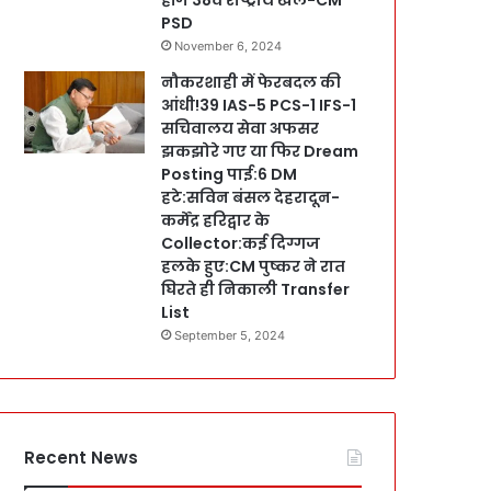
PSD
November 6, 2024
नौकरशाही में फेरबदल की
आंधी!39 IAS-5 PCS-1 IFS-1
सचिवालय सेवा अफसर
झकझोरे गए या फिर Dream
Posting पाई:6 DM
हटे:सविन बंसल देहरादून-
कर्मेंद्र हरिद्वार के
Collector:कई दिग्गज
हलके हुए:CM पुष्कर ने रात
घिरते ही निकाली Transfer
List
September 5, 2024
Recent News