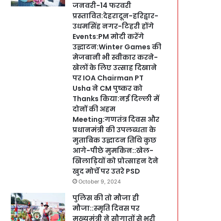
जनवरी-14 फरवरी
प्रस्तावित:देहरादून-हरिद्वार-
उधमसिंह नगर-टिहरी होंगे
Events:PM मोदी करेंगे
उद्घाटन:Winter Games की
मेजबानी भी स्वीकार करने-
खेलों के लिए उत्साह दिखाने
पर IOA Chairman PT
Usha ने CM पुष्कर को
Thanks किया:नई दिल्ली में
दोनों की अहम
Meeting:गणतंत्र दिवस और
प्रधानमंत्री की उपलब्धता के
मुताबिक उद्घाटन तिथि कुछ
आगे-पीछे मुमकिन::खेल-
खिलाड़ियों को प्रोत्साहन देने
खुद मोर्चे पर उतरे PSD
October 9, 2024
पुलिस की तो मौजा ही
मौजा::स्मृति दिवस पर
मुख्यमंत्री ने सौगातों से भरी