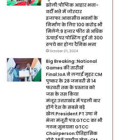
झोली:पौष्टिक आहार भत्ता-
वर्दी भत्ते में जोरदार
इजाफा:आवासीय भवनों के
निर्माण के लिए 100 करोड़ भी
मिलेंगे:9 हजार फीट से अधिक
ऊंचाई पर पोस्टिंग हुई तो 300
रूपये का होगा दैनिक भत्ता
October 21, 2024
Big Breaking::National
Games की तारीखें
Final:IoA ने लगाईं मुहर:CM
पुष्कर के 28 जनवरी से 14
फरवरी तक के प्रस्ताव को
जस के तस किया
मंजूर:उत्तराखंड में पहली बार
होंगे देश के सबसे बड़े
खेल:President PT उषा ने
भेजा मंजूरी पत्र:GTCC का भी
गठन:सुनयना GTCC
Chairperson:ऐतिहासिक
होंगे 38वें राष्ट्रीय खेल-CM