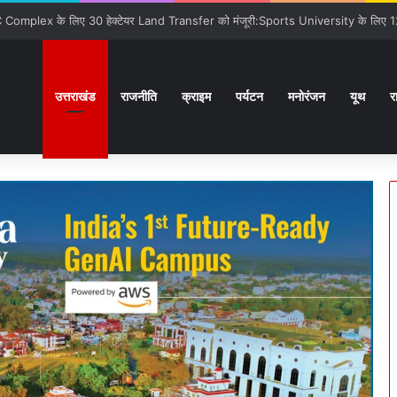
ों से कराया वाकिफ:32 देशों के Students पहली मुलाक़ात के बावजूद आपस में खुल के स्नेहपूर
उत्तराखंड
राजनीति
क्राइम
पर्यटन
मनोरंजन
यूथ
र