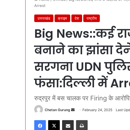
Arrest
उत्तराखंड
क्राइम
देश
राष्ट्रीय
Big News::कई राज्
बनाने का झांसा दे
सरगना UDN पुलिस 
फंसा:दिल्ली में Ar
रुद्रपुर में बस चालक पर Firing के आरोपिय
Chetan Gurung
S
February 24, 2025
Last Upd
e
Facebook
X
Share via Email
Print
n